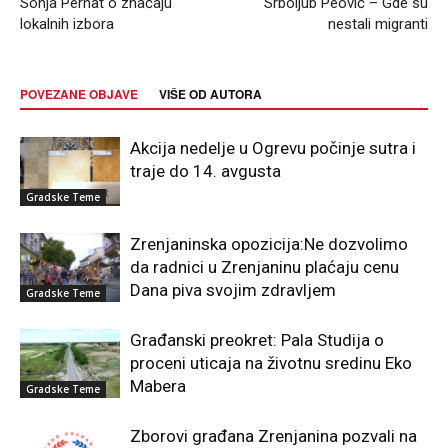
Sonja Pernat o značaju
Srboljub Peović – Gde su
lokalnih izbora
nestali migranti
POVEZANE OBJAVE
VIŠE OD AUTORA
Akcija nedelje u Ogrevu počinje sutra i
traje do 14. avgusta
Gradske Teme
Zrenjaninska opozicija:Ne dozvolimo
da radnici u Zrenjaninu plaćaju cenu
Dana piva svojim zdravljem
Gradske Teme
Građanski preokret: Pala Studija o
proceni uticaja na životnu sredinu Eko
Mabera
Gradske Teme
Zborovi građana Zrenjanina pozvali na