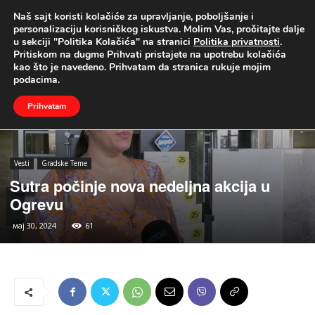
Naš sajt koristi kolačiće za upravljanje, poboljšanje i
UŽIVO
personalizaciju korisničkog iskustva. Molim Vas, pročitajte dalje
u sekciji "Politika Kolačića" na stranici
Politika privatnosti
.
Naslovna
Vesti
Gradske Teme
Pritiskom na dugme Prihvati pristajete na upotrebu kolačića
kao što je navedeno. Prihvatam da stranica rukuje mojim
podacima.
Prihvatam
Vesti
Gradske Teme
Sutra počinje nova nedeljna akcija u
Ogrevu
мај 30, 2024
61