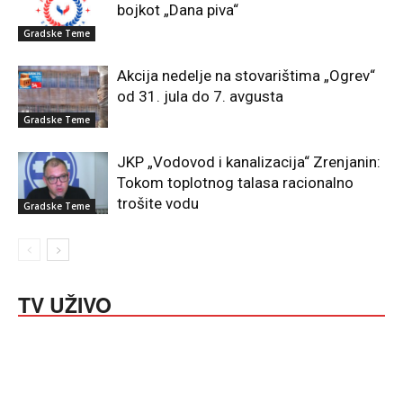
bojkot „Dana piva“
Gradske Teme
Akcija nedelje na stovarištima „Ogrev“
od 31. jula do 7. avgusta
Gradske Teme
JKP „Vodovod i kanalizacija“ Zrenjanin:
Tokom toplotnog talasa racionalno
trošite vodu
Gradske Teme
TV UŽIVO