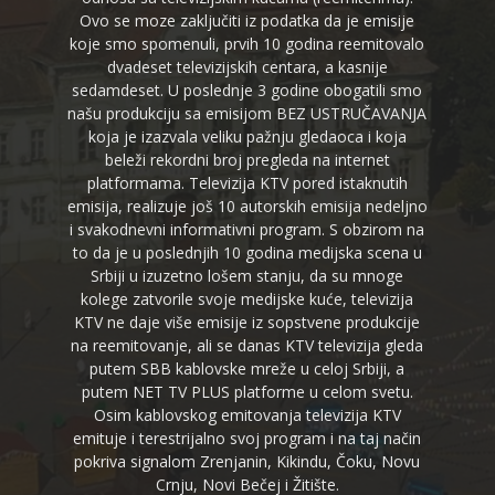
Ovo se moze zaključiti iz podatka da je emisije
koje smo spomenuli, prvih 10 godina reemitovalo
dvadeset televizijskih centara, a kasnije
sedamdeset. U poslednje 3 godine obogatili smo
našu produkciju sa emisijom BEZ USTRUČAVANJA
koja je izazvala veliku pažnju gledaoca i koja
beleži rekordni broj pregleda na internet
platformama. Televizija KTV pored istaknutih
emisija, realizuje još 10 autorskih emisija nedeljno
i svakodnevni informativni program. S obzirom na
to da je u poslednjih 10 godina medijska scena u
Srbiji u izuzetno lošem stanju, da su mnoge
kolege zatvorile svoje medijske kuće, televizija
KTV ne daje više emisije iz sopstvene produkcije
na reemitovanje, ali se danas KTV televizija gleda
putem SBB kablovske mreže u celoj Srbiji, a
putem NET TV PLUS platforme u celom svetu.
Osim kablovskog emitovanja televizija KTV
emituje i terestrijalno svoj program i na taj način
pokriva signalom Zrenjanin, Kikindu, Čoku, Novu
Crnju, Novi Bečej i Žitište.