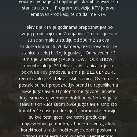
godine i jedna je od najstarijih lokalnih televizijskih
stanica u zemlji. Program televizije KTV je prvo
emitovan kroz kabl, te otuda ime KTV.
Televizija KTV je godinama prepoznatljiva po
svojoj produkciji i van Zrenjanina. Tri emisije koje
su se snimale u studiju od 500 m2 sa dva
studijska krana i 6 JVC kamera, reemitovale su TV
stanice u celoj bivšoj Jugoslaviji. Od navedene 3
emisije, 2 emisije (TALK SHOW, FOLK SHOW)
reemitovalo je 70 televizijskih stanica koje su
pokrivale 109 gradova, a emisiju BEZ CENZURE
reemitovalo je 45 televizijskih stanica. Ove emisije
postale su naš prepoznatljiv brend i u republikama
bivše Jugoslavije. U prilog tome govore i ankete
koje smo svojevremeno dobili od naših kolega iz
televizijskih kuća širom bivše Jugoslavije. Ono što
karakteriše našu produkciju, tj. pomenute emisije,
su kvalitetni gosti, kvalitetna produkcija,
najsavremenija tehnika, vrhunska scenografija,
korektnost u radu i poštovanje dobrih poslovnih
odnosa sa televizijskim kućama (reemiterima).