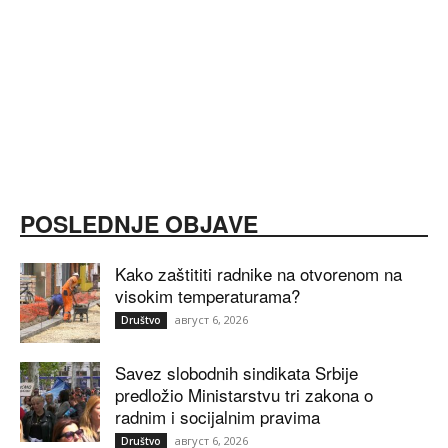
POSLEDNJE OBJAVE
Kako zaštititi radnike na otvorenom na
visokim temperaturama?
август 6, 2026
Društvo
Savez slobodnih sindikata Srbije
predložio Ministarstvu tri zakona o
radnim i socijalnim pravima
август 6, 2026
Društvo