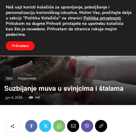
Naš sajt koristi kolačiće za upravljanje, poboljšanje i
UŽIVO
personalizaciju korisničkog iskustva. Molim Vas, pročitajte dalje
u sekciji "Politika Kolačića" na stranici
Politika privatnosti
.
Naslovna
Vesti
Poljoprivreda
Pritiskom na dugme Prihvati pristajete na upotrebu kolačića
kao što je navedeno. Prihvatam da stranica rukuje mojim
podacima.
Prihvatam
Vesti
Poljoprivreda
Suzbijanje muva u svinjcima i štalama
јун 4, 2024
346