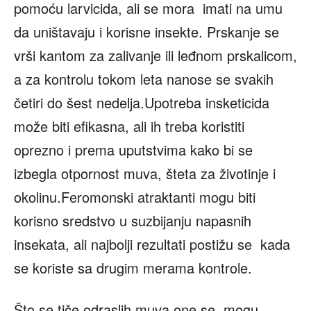
pomoću larvicida, ali se mora imati na umu
da uništavaju i korisne insekte. Prskanje se
vrši kantom za zalivanje ili leđnom prskalicom,
a za kontrolu tokom leta nanose se svakih
četiri do šest nedelja.Upotreba insketicida
može biti efikasna, ali ih treba koristiti
oprezno i prema uputstvima kako bi se
izbegla otpornost muva, šteta za životinje i
okolinu.Feromonski atraktanti mogu biti
korisno sredstvo u suzbijanju napasnih
insekata, ali najbolji rezultati postižu se kada
se koriste sa drugim merama kontrole.
Što se tiče odraslih muva one se mogu