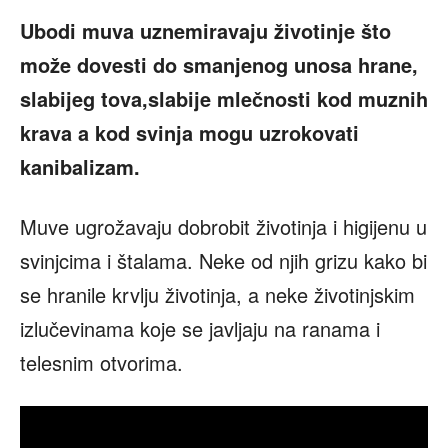
Ubodi muva uznemiravaju životinje što
može dovesti do smanjenog unosa hrane,
slabijeg tova,slabije mlečnosti kod muznih
krava a kod svinja mogu uzrokovati
kanibalizam.
Muve ugrožavaju dobrobit životinja i higijenu u
svinjcima i štalama. Neke od njih grizu kako bi
se hranile krvlju životinja, a neke životinjskim
izlučevinama koje se javljaju na ranama i
telesnim otvorima.