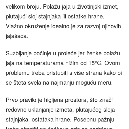
velikom broju. Polažu jaja u životinjski izmet,
plutajući sloj stajnjaka ili ostatke hrane.
Vlažno okruženje idealno je za razvoj njihovih
jajašaca.
Suzbijanje počinje u proleće jer ženke polažu
jaja na temperaturama nižim od 15°C. Ovom
problemu treba pristupiti s više strana kako bi
se šteta svela na najmanju moguću meru.
Prvo pravilo je higijena prostora, što znači
redovno uklanjanje izmeta, plutajućeg sloja
stajnjaka, ostataka hrane. Posebnu pažnju
treba obratiti na ćoškove gde se zadržava