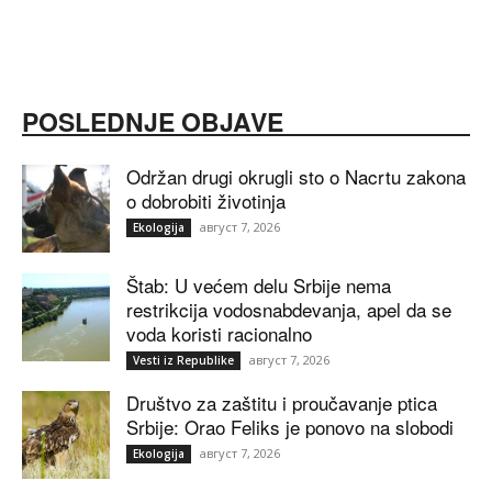
POSLEDNJE OBJAVE
Održan drugi okrugli sto o Nacrtu zakona
o dobrobiti životinja
август 7, 2026
Ekologija
Štab: U većem delu Srbije nema
restrikcija vodosnabdevanja, apel da se
voda koristi racionalno
август 7, 2026
Vesti iz Republike
Društvo za zaštitu i proučavanje ptica
Srbije: Orao Feliks je ponovo na slobodi
август 7, 2026
Ekologija