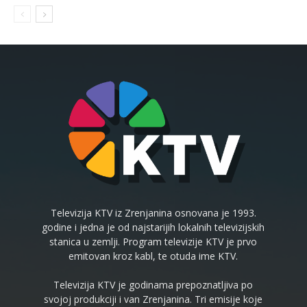
Televizija KTV iz Zrenjanina osnovana je 1993.
godine i jedna je od najstarijih lokalnih televizijskih
stanica u zemlji. Program televizije KTV je prvo
emitovan kroz kabl, te otuda ime KTV.
Televizija KTV je godinama prepoznatljiva po
svojoj produkciji i van Zrenjanina. Tri emisije koje