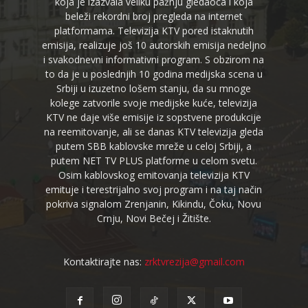
koja je izazvala veliku pažnju gledaoca i koja
beleži rekordni broj pregleda na internet
platformama. Televizija KTV pored istaknutih
emisija, realizuje još 10 autorskih emisija nedeljno
i svakodnevni informativni program. S obzirom na
to da je u poslednjih 10 godina medijska scena u
Srbiji u izuzetno lošem stanju, da su mnoge
kolege zatvorile svoje medijske kuće, televizija
KTV ne daje više emisije iz sopstvene produkcije
na reemitovanje, ali se danas KTV televizija gleda
putem SBB kablovske mreže u celoj Srbiji, a
putem NET TV PLUS platforme u celom svetu.
Osim kablovskog emitovanja televizija KTV
emituje i terestrijalno svoj program i na taj način
pokriva signalom Zrenjanin, Kikindu, Čoku, Novu
Crnju, Novi Bečej i Žitište.
Kontaktirajte nas:
zrktvrezija@gmail.com