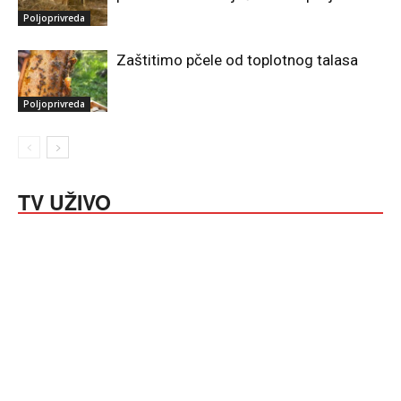
Poljoprivreda
Zaštitimo pčele od toplotnog talasa
Poljoprivreda
TV UŽIVO