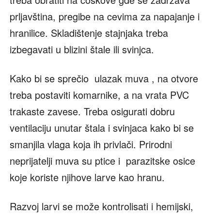
prljavština, pregibe na cevima za napajanje i
hranilice. Skladištenje stajnjaka treba
izbegavati u blizini štale ili svinjca.
Kako bi se sprečio ulazak muva , na otvore
treba postaviti komarnike, a na vrata PVC
trakaste zavese. Treba osigurati dobru
ventilaciju unutar štala i svinjaca kako bi se
smanjila vlaga koja ih privlači. Prirodni
neprijatelji muva su ptice i parazitske osice
koje koriste njihove larve kao hranu.
Razvoj larvi se može kontrolisati i hemijski,