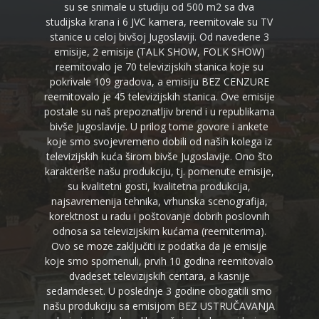
su se snimale u studiju od 500 m2 sa dva
studijska krana i 6 JVC kamera, reemitovale su TV
stanice u celoj bivšoj Jugoslaviji. Od navedene 3
emisije, 2 emisije (TALK SHOW, FOLK SHOW)
reemitovalo je 70 televizijskih stanica koje su
pokrivale 109 gradova, a emisiju BEZ CENZURE
reemitovalo je 45 televizijskih stanica. Ove emisije
postale su naš prepoznatljiv brend i u republikama
bivše Jugoslavije. U prilog tome govore i ankete
koje smo svojevremeno dobili od naših kolega iz
televizijskih kuća širom bivše Jugoslavije. Ono što
karakteriše našu produkciju, tj. pomenute emisije,
su kvalitetni gosti, kvalitetna produkcija,
najsavremenija tehnika, vrhunska scenografija,
korektnost u radu i poštovanje dobrih poslovnih
odnosa sa televizijskim kućama (reemiterima).
Ovo se moze zaključiti iz podatka da je emisije
koje smo spomenuli, prvih 10 godina reemitovalo
dvadeset televizijskih centara, a kasnije
sedamdeset. U poslednje 3 godine obogatili smo
našu produkciju sa emisijom BEZ USTRUČAVANJA