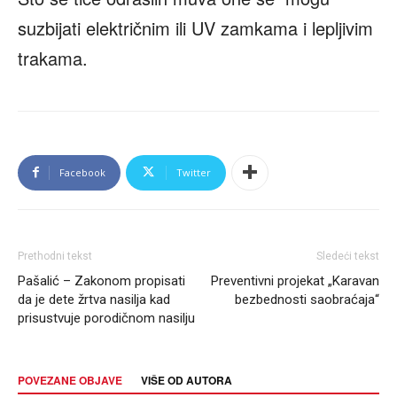
suzbijati električnim ili UV zamkama i lepljivim
trakama.
Facebook
Twitter
Prethodni tekst
Sledeći tekst
Pašalić – Zakonom propisati
Preventivni projekat „Karavan
da je dete žrtva nasilja kad
bezbednosti saobraćaja“
prisustvuje porodičnom nasilju
POVEZANE OBJAVE
VIŠE OD AUTORA