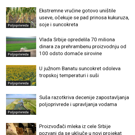
Ekstremne vrućine gotovo uništile
useve, očekuje se pad prinosa kukuruza,
soje i suncokreta
Poljoprivreda
Vlada Srbije opredelila 70 miliona
dinara za prehrambenu proizvodnju od
100 odsto domaće sirovine
Poljoprivreda
U južnom Banatu suncokret odoleva
tropskoj temperaturi i suši
Poljoprivreda
Suša razotkriva decenije zapostavljanja
poljoprivrede i upravljanja vodama
Poljoprivreda
Proizvođači mleka iz cele Srbije
pozvani da se uključe u novi projekat