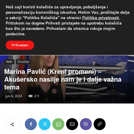
Naš sajt koristi kolačiće za upravljanje, poboljšanje i
UŽIVO
personalizaciju korisničkog iskustva. Molim Vas, pročitajte dalje
u sekciji "Politika Kolačića" na stranici
Politika privatnosti
.
Naslovna
Vesti
Društvo
Pritiskom na dugme Prihvati pristajete na upotrebu kolačića
kao što je navedeno. Prihvatam da stranica rukuje mojim
podacima.
Prihvatam
Vesti
Društvo
Marina Pavlić (Kreni promeni) –
Akušersko nasilje nam je i dalje važna
tema
јун 6, 2024
211