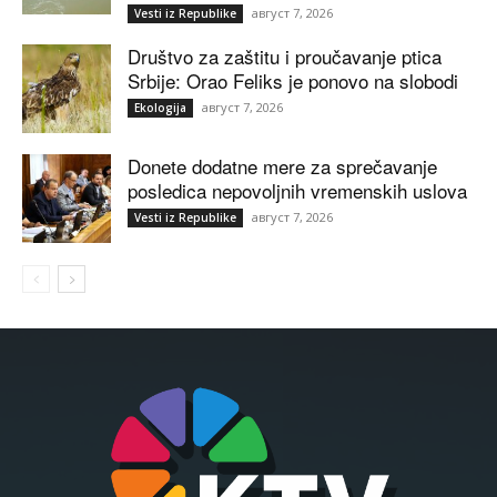
август 7, 2026
Vesti iz Republike
Društvo za zaštitu i proučavanje ptica
Srbije: Orao Feliks je ponovo na slobodi
август 7, 2026
Ekologija
Donete dodatne mere za sprečavanje
posledica nepovoljnih vremenskih uslova
август 7, 2026
Vesti iz Republike