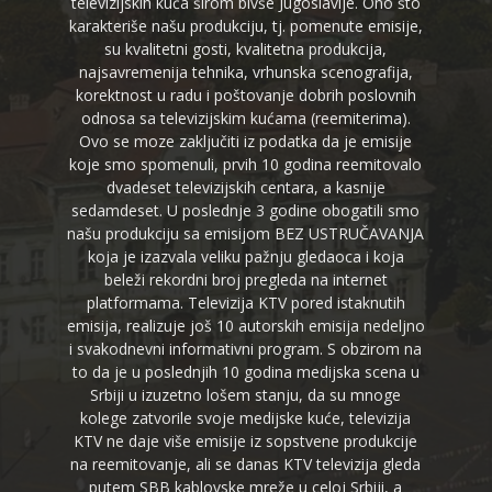
televizijskih kuća širom bivše Jugoslavije. Ono što
karakteriše našu produkciju, tj. pomenute emisije,
su kvalitetni gosti, kvalitetna produkcija,
najsavremenija tehnika, vrhunska scenografija,
korektnost u radu i poštovanje dobrih poslovnih
odnosa sa televizijskim kućama (reemiterima).
Ovo se moze zaključiti iz podatka da je emisije
koje smo spomenuli, prvih 10 godina reemitovalo
dvadeset televizijskih centara, a kasnije
sedamdeset. U poslednje 3 godine obogatili smo
našu produkciju sa emisijom BEZ USTRUČAVANJA
koja je izazvala veliku pažnju gledaoca i koja
beleži rekordni broj pregleda na internet
platformama. Televizija KTV pored istaknutih
emisija, realizuje još 10 autorskih emisija nedeljno
i svakodnevni informativni program. S obzirom na
to da je u poslednjih 10 godina medijska scena u
Srbiji u izuzetno lošem stanju, da su mnoge
kolege zatvorile svoje medijske kuće, televizija
KTV ne daje više emisije iz sopstvene produkcije
na reemitovanje, ali se danas KTV televizija gleda
putem SBB kablovske mreže u celoj Srbiji, a