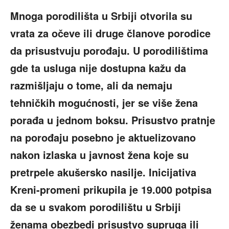
Mnoga porodilišta u Srbiji otvorila su
vrata za očeve ili druge članove porodice
da prisustvuju porođaju. U porodilištima
gde ta usluga nije dostupna kažu da
razmišljaju o tome, ali da nemaju
tehničkih mogućnosti, jer se više žena
porađa u jednom boksu. Prisustvo pratnje
na porođaju posebno je aktuelizovano
nakon izlaska u javnost žena koje su
pretrpele akušersko nasilje. Inicijativa
Kreni-promeni prikupila je 19.000 potpisa
da se u svakom porodilištu u Srbiji
ženama obezbedi prisustvo supruga ili