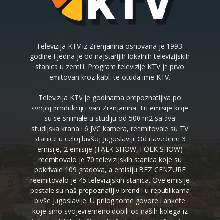
Televizija KTV iz Zrenjanina osnovana je 1993.
godine i jedna je od najstarijih lokalnih televizijskih
stanica u zemlji. Program televizije KTV je prvo
emitovan kroz kabl, te otuda ime KTV.
Televizija KTV je godinama prepoznatljiva po
svojoj produkciji i van Zrenjanina. Tri emisije koje
su se snimale u studiju od 500 m2 sa dva
studijska krana i 6 JVC kamera, reemitovale su TV
stanice u celoj bivšoj Jugoslaviji. Od navedene 3
emisije, 2 emisije (TALK SHOW, FOLK SHOW)
reemitovalo je 70 televizijskih stanica koje su
pokrivale 109 gradova, a emisiju BEZ CENZURE
reemitovalo je 45 televizijskih stanica. Ove emisije
postale su naš prepoznatljiv brend i u republikama
bivše Jugoslavije. U prilog tome govore i ankete
koje smo svojevremeno dobili od naših kolega iz