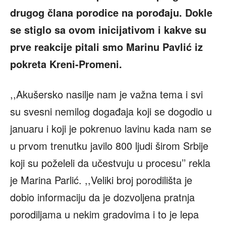
drugog člana porodice na porođaju. Dokle
se stiglo sa ovom inicijativom i kakve su
prve reakcije pitali smo Marinu Pavlić iz
pokreta Kreni-Promeni.
,,Akušersko nasilje nam je važna tema i svi
su svesni nemilog događaja koji se dogodio u
januaru i koji je pokrenuo lavinu kada nam se
u prvom trenutku javilo 800 ljudi širom Srbije
koji su poželeli da učestvuju u procesu’’ rekla
je Marina Parlić. ,,Veliki broj porodilišta je
dobio informaciju da je dozvoljena pratnja
porodiljama u nekim gradovima i to je lepa