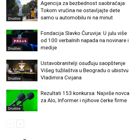
Agencija za bezbednost saobraćaja:
Tokom vrućina ne ostavljajte dete
samo u automobilu ni na minut
Društvo
Fondacija Slavko Ćuruvija: U julu više
od 100 verbalnih napada na novinare i
medije
Društvo
Ustavobranitelji osuđuju saopštenje
Višeg tužilaštva u Beogradu o ubistvu
Vladimira Cvijana
Društvo
Rezultati 153 konkursa: Najviše novca
za Alo, Informer i njihove ćerke firme
Društvo