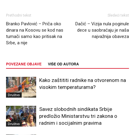
Prethodni tekst
Sledeći tekst
Branko Pavlović – Priča oko
Dačić – Vizija nula poginule
dinara na Kosovu se kod nas
dece u saobraćaju je naša
tumači samo kao pritisak na
najvažnija obaveza
Srbe, a nije
POVEZANE OBJAVE
VIŠE OD AUTORA
Kako zaštititi radnike na otvorenom na
visokim temperaturama?
Društvo
Savez slobodnih sindikata Srbije
predložio Ministarstvu tri zakona o
radnim i socijalnim pravima
Društvo