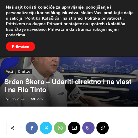
Naš sajt koristi kolačiće za upravljanje, poboljšanje i
UŽIVO
personalizaciju korisničkog iskustva. Molim Vas, pročitajte dalje
u sekciji "Politika Kolačića" na stranici
Politika privatnosti
.
Naslovna
Vesti
Društvo
Pritiskom na dugme Prihvati pristajete na upotrebu kolačića
kao što je navedeno. Prihvatam da stranica rukuje mojim
podacima.
Prihvatam
Vesti
Društvo
Srđan Škoro – Udariti direktno i na vlast
i na Rio Tinto
јун 26, 2024
276