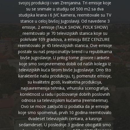
svojoj produkciji i van Zrenjanina. Tri emisije koje
su se snimale u studiju od 500 m2 sa dva
studijska krana i 6 JVC kamera, reemitovale su TV
stanice u celoj bivšoj Jugoslaviji. Od navedene 3
emisije, 2 emisije (TALK SHOW, FOLK SHOW)
reemitovalo je 70 televizijskih stanica koje su
pokrivale 109 gradova, a emisiju BEZ CENZURE
reemitovalo je 45 televizijskih stanica. Ove emisije
postale su naš prepoznatljiv brend i u republikama
bivše Jugoslavije. U prilog tome govore i ankete
koje smo svojevremeno dobili od naših kolega iz
televizijskih kuća širom bivše Jugoslavije. Ono što
karakteriše našu produkciju, tj. pomenute emisije,
su kvalitetni gosti, kvalitetna produkcija,
najsavremenija tehnika, vrhunska scenografija,
korektnost u radu i poštovanje dobrih poslovnih
odnosa sa televizijskim kućama (reemiterima).
Ovo se moze zaključiti iz podatka da je emisije
koje smo spomenuli, prvih 10 godina reemitovalo
dvadeset televizijskih centara, a kasnije
sedamdeset. U poslednje 3 godine obogatili smo