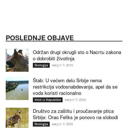
POSLEDNJE OBJAVE
Održan drugi okrugli sto o Nacrtu zakona
o dobrobiti životinja
август 7, 2026
Ekologija
Štab: U većem delu Srbije nema
restrikcija vodosnabdevanja, apel da se
voda koristi racionalno
август 7, 2026
Vesti iz Republike
Društvo za zaštitu i proučavanje ptica
Srbije: Orao Feliks je ponovo na slobodi
август 7, 2026
Ekologija