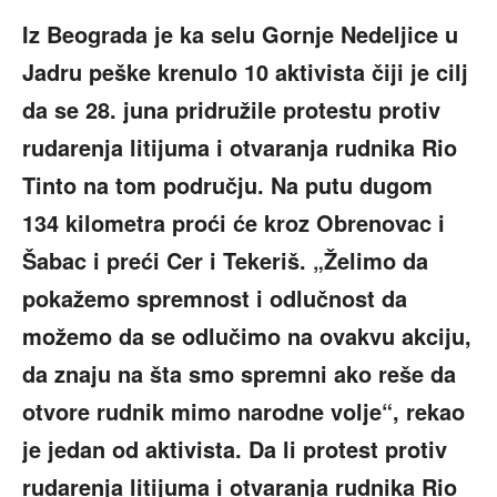
Iz Beograda je ka selu Gornje Nedeljice u
Jadru peške krenulo 10 aktivista čiji je cilj
da se 28. juna pridružile protestu protiv
rudarenja litijuma i otvaranja rudnika Rio
Tinto na tom području. Na putu dugom
134 kilometra proći će kroz Obrenovac i
Šabac i preći Cer i Tekeriš. „Želimo da
pokažemo spremnost i odlučnost da
možemo da se odlučimo na ovakvu akciju,
da znaju na šta smo spremni ako reše da
otvore rudnik mimo narodne volje“, rekao
je jedan od aktivista. Da li protest protiv
rudarenja litijuma i otvaranja rudnika Rio