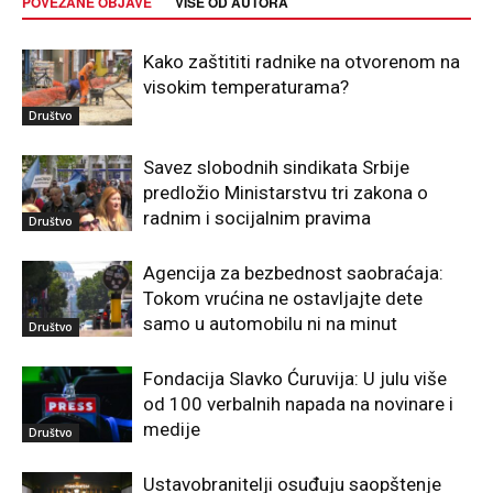
POVEZANE OBJAVE
VIŠE OD AUTORA
Kako zaštititi radnike na otvorenom na
visokim temperaturama?
Društvo
Savez slobodnih sindikata Srbije
predložio Ministarstvu tri zakona o
radnim i socijalnim pravima
Društvo
Agencija za bezbednost saobraćaja:
Tokom vrućina ne ostavljajte dete
samo u automobilu ni na minut
Društvo
Fondacija Slavko Ćuruvija: U julu više
od 100 verbalnih napada na novinare i
medije
Društvo
Ustavobranitelji osuđuju saopštenje