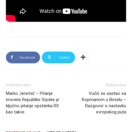
Facebook
Twitter
Prethodni tekst
Sledeći tekst
Marko Jeremić – Pitanje
Vučić se sastao sa
imovine Republike Srpske je
Kopmanom u Briselu –
ključno pitanje opstanka RS
Razgovor o nastavku
kao takve
evropskog puta