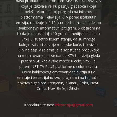
našu produkciju sa emisijom BEZ USTRUČAVANJA
koja je izazvala veliku pažnju gledaoca i koja
beleži rekordni broj pregleda na internet
platformama. Televizija KTV pored istaknutih
emisija, realizuje još 10 autorskih emisija nedeljno
i svakodnevni informativni program. S obzirom na
to da je u poslednjih 10 godina medijska scena u
Srbiji u izuzetno lošem stanju, da su mnoge
kolege zatvorile svoje medijske kuće, televizija
KTV ne daje više emisije iz sopstvene produkcije
na reemitovanje, ali se danas KTV televizija gleda
putem SBB kablovske mreže u celoj Srbiji, a
putem NET TV PLUS platforme u celom svetu.
Osim kablovskog emitovanja televizija KTV
emituje i terestrijalno svoj program i na taj način
pokriva signalom Zrenjanin, Kikindu, Čoku, Novu
Crnju, Novi Bečej i Žitište.
Kontaktirajte nas:
zrktvrezija@gmail.com