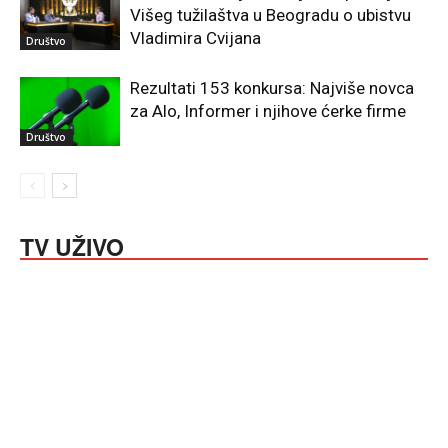
Višeg tužilaštva u Beogradu o ubistvu
Vladimira Cvijana
Društvo
Rezultati 153 konkursa: Najviše novca
za Alo, Informer i njihove ćerke firme
Društvo
TV UŽIVO