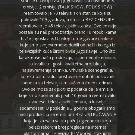
stanice u celoj bivšoj Jugoslaviji. Od navedene 3
emisije, 2 emisije (TALK SHOW, FOLK SHOW)
reemitovalo je 70 televizijskih stanica koje su
pokrivale 109 gradova, a emisiju BEZ CENZURE
reemitovalo je 45 televizijskih stanica. Ove emisije
postale su naš prepoznatljiv brend i u republikama
bivše Jugoslavije. U prilog tome govore i ankete
koje smo svojevremeno dobili od naših kolega iz
televizijskih kuća širom bivše Jugoslavije. Ono što
karakteriše našu produkciju, tj. pomenute emisije,
su kvalitetni gosti, kvalitetna produkcija,
najsavremenija tehnika, vrhunska scenografija,
korektnost u radu i poštovanje dobrih poslovnih
odnosa sa televizijskim kućama (reemiterima).
Ovo se moze zaključiti iz podatka da je emisije
koje smo spomenuli, prvih 10 godina reemitovalo
dvadeset televizijskih centara, a kasnije
sedamdeset. U poslednje 3 godine obogatili smo
našu produkciju sa emisijom BEZ USTRUČAVANJA
koja je izazvala veliku pažnju gledaoca i koja
beleži rekordni broj pregleda na internet
platformama. Televizija KTV pored istaknutih