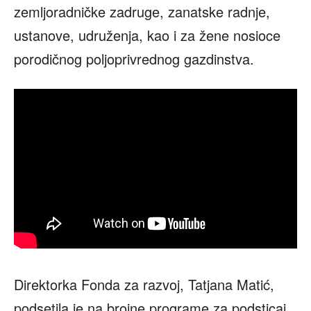
zemljoradničke zadruge, zanatske radnje,
ustanove, udruženja, kao i za žene nosioce
porodičnog poljoprivrednog gazdinstva.
Direktorka Fonda za razvoj, Tatjana Matić,
podsetila je na brojne programe za podsticaj