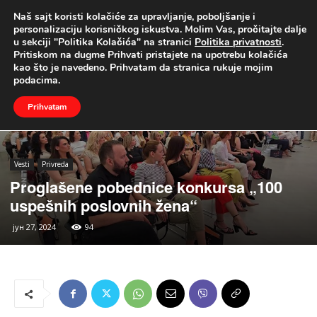
Naš sajt koristi kolačiće za upravljanje, poboljšanje i
UŽIVO
personalizaciju korisničkog iskustva. Molim Vas, pročitajte dalje
u sekciji "Politika Kolačića" na stranici
Politika privatnosti
.
Naslovna
Vesti
Privreda
Pritiskom na dugme Prihvati pristajete na upotrebu kolačića
kao što je navedeno. Prihvatam da stranica rukuje mojim
podacima.
Prihvatam
Vesti
Privreda
Proglašene pobednice konkursa „100
uspešnih poslovnih žena“
јун 27, 2024
94