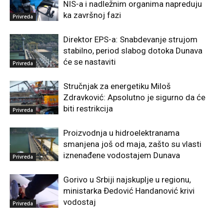
NIS-a i nadležnim organima napreduju
ka završnoj fazi
Privreda
Direktor EPS-a: Snabdevanje strujom
stabilno, period slabog dotoka Dunava
će se nastaviti
Privreda
Stručnjak za energetiku Miloš
Zdravković: Apsolutno je sigurno da će
biti restrikcija
Privreda
Proizvodnja u hidroelektranama
smanjena još od maja, zašto su vlasti
iznenađene vodostajem Dunava
Privreda
Gorivo u Srbiji najskuplje u regionu,
ministarka Đedović Handanović krivi
vodostaj
Privreda