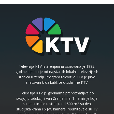
Televizija KTV iz Zrenjanina osnovana je 1993.
godine i jedna je od najstarijih lokalnih televizijskih
stanica u zemlji. Program televizije KTV je prvo
emitovan kroz kabl, te otuda ime KTV.
Televizija KTV je godinama prepoznatljiva po
svojoj produkciji i van Zrenjanina. Tri emisije koje
su se snimale u studiju od 500 m2 sa dva
studijska krana i 6 JVC kamera, reemitovale su TV