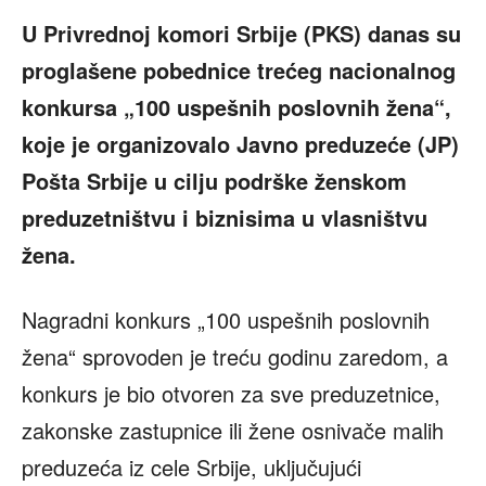
U Privrednoj komori Srbije (PKS) danas su
proglašene pobednice trećeg nacionalnog
konkursa „100 uspešnih poslovnih žena“,
koje je organizovalo Javno preduzeće (JP)
Pošta Srbije u cilju podrške ženskom
preduzetništvu i biznisima u vlasništvu
žena.
Nagradni konkurs „100 uspešnih poslovnih
žena“ sprovoden je treću godinu zaredom, a
konkurs je bio otvoren za sve preduzetnice,
zakonske zastupnice ili žene osnivače malih
preduzeća iz cele Srbije, uključujući