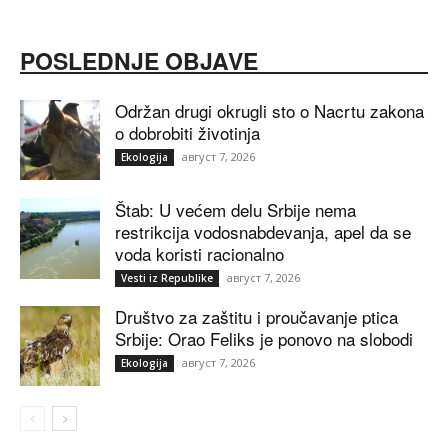
POSLEDNJE OBJAVE
Održan drugi okrugli sto o Nacrtu zakona
o dobrobiti životinja
август 7, 2026
Ekologija
Štab: U većem delu Srbije nema
restrikcija vodosnabdevanja, apel da se
voda koristi racionalno
август 7, 2026
Vesti iz Republike
Društvo za zaštitu i proučavanje ptica
Srbije: Orao Feliks je ponovo na slobodi
август 7, 2026
Ekologija