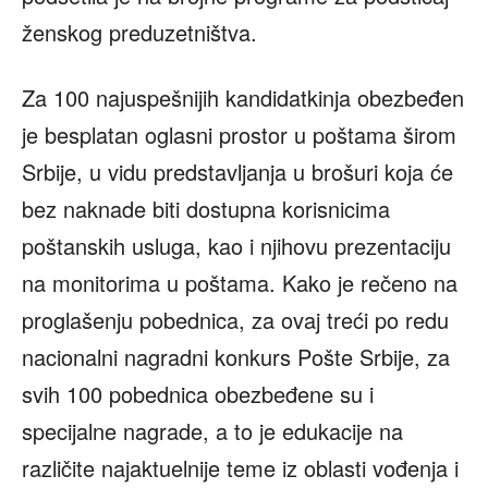
ženskog preduzetništva.
Za 100 najuspešnijih kandidatkinja obezbeđen
je besplatan oglasni prostor u poštama širom
Srbije, u vidu predstavljanja u brošuri koja će
bez naknade biti dostupna korisnicima
poštanskih usluga, kao i njihovu prezentaciju
na monitorima u poštama. Kako je rečeno na
proglašenju pobednica, za ovaj treći po redu
nacionalni nagradni konkurs Pošte Srbije, za
svih 100 pobednica obezbeđene su i
specijalne nagrade, a to je edukacije na
različite najaktuelnije teme iz oblasti vođenja i