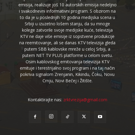
emisija, realizuje još 10 autorskih emisija nedeljno
i svakodnevni informativni program. S obzirom na
to da je u poslednjih 10 godina medijska scena u
Srbiji u izuzetno lošem stanju, da su mnoge
kolege zatvorile svoje medijske kuće, televizija
KTV ne daje više emisije iz sopstvene produkcije
na reemitovanje, ali se danas KTV televizija gleda
putem SBB kablovske mreže u celoj Srbiji, a
putem NET TV PLUS platforme u celom svetu.
Osim kablovskog emitovanja televizija KTV
emituje i terestrijalno svoj program i na taj način
pokriva signalom Zrenjanin, Kikindu, Čoku, Novu
Crnju, Novi Bečej i Žitište.
Kontaktirajte nas:
zrktvrezija@gmail.com