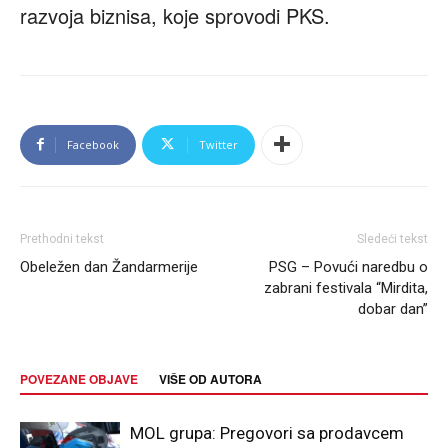
razvoja biznisa, koje sprovodi PKS.
Facebook
Twitter
Prethodni tekst
Sledeći tekst
Obeležen dan Žandarmerije
PSG – Povući naredbu o
zabrani festivala “Mirdita,
dobar dan”
POVEZANE OBJAVE
VIŠE OD AUTORA
MOL grupa: Pregovori sa prodavcem