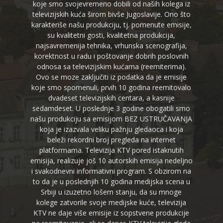
koje smo svojevremeno dobili od naših kolega iz
televizijskih kuća širom bivše Jugoslavije. Ono što
karakteriše našu produkciju, tj. pomenute emisije,
su kvalitetni gosti, kvalitetna produkcija,
najsavremenija tehnika, vrhunska scenografija,
korektnost u radu i poštovanje dobrih poslovnih
odnosa sa televizijskim kućama (reemiterima).
Ovo se moze zaključiti iz podatka da je emisije
koje smo spomenuli, prvih 10 godina reemitovalo
dvadeset televizijskih centara, a kasnije
sedamdeset. U poslednje 3 godine obogatili smo
našu produkciju sa emisijom BEZ USTRUČAVANJA
koja je izazvala veliku pažnju gledaoca i koja
beleži rekordni broj pregleda na internet
platformama. Televizija KTV pored istaknutih
emisija, realizuje još 10 autorskih emisija nedeljno
i svakodnevni informativni program. S obzirom na
to da je u poslednjih 10 godina medijska scena u
Srbiji u izuzetno lošem stanju, da su mnoge
kolege zatvorile svoje medijske kuće, televizija
KTV ne daje više emisije iz sopstvene produkcije