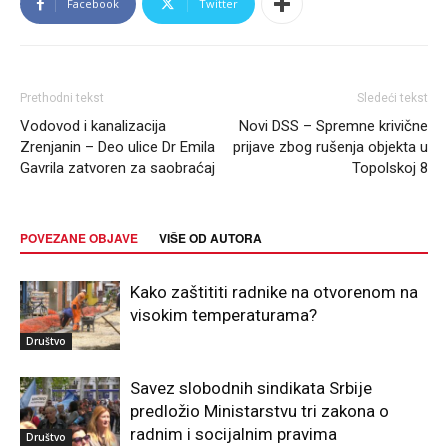
Facebook
Twitter
Prethodni tekst
Sledeći tekst
Vodovod i kanalizacija
Novi DSS – Spremne krivične
Zrenjanin – Deo ulice Dr Emila
prijave zbog rušenja objekta u
Gavrila zatvoren za saobraćaj
Topolskoj 8
POVEZANE OBJAVE
VIŠE OD AUTORA
Kako zaštititi radnike na otvorenom na
visokim temperaturama?
Društvo
Savez slobodnih sindikata Srbije
predložio Ministarstvu tri zakona o
radnim i socijalnim pravima
Društvo