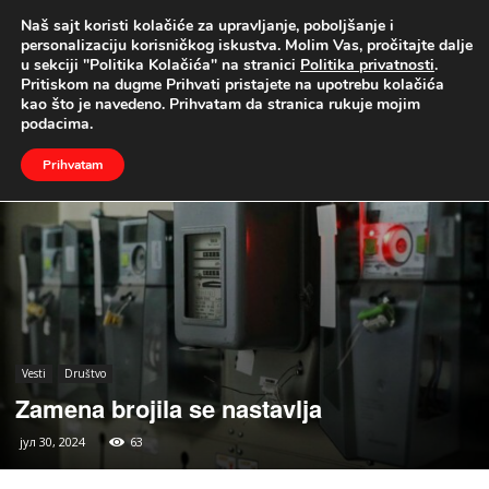
Naš sajt koristi kolačiće za upravljanje, poboljšanje i
UŽIVO
personalizaciju korisničkog iskustva. Molim Vas, pročitajte dalje
u sekciji "Politika Kolačića" na stranici
Politika privatnosti
.
Naslovna
Vesti
Društvo
Pritiskom na dugme Prihvati pristajete na upotrebu kolačića
kao što je navedeno. Prihvatam da stranica rukuje mojim
podacima.
Prihvatam
Vesti
Društvo
Zamena brojila se nastavlja
јул 30, 2024
63