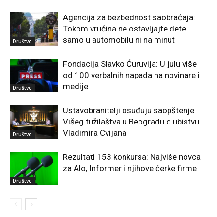
Agencija za bezbednost saobraćaja:
Tokom vrućina ne ostavljajte dete
samo u automobilu ni na minut
Društvo
Fondacija Slavko Ćuruvija: U julu više
od 100 verbalnih napada na novinare i
medije
Društvo
Ustavobranitelji osuđuju saopštenje
Višeg tužilaštva u Beogradu o ubistvu
Vladimira Cvijana
Društvo
Rezultati 153 konkursa: Najviše novca
za Alo, Informer i njihove ćerke firme
Društvo