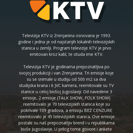
Televizija KTV iz Zrenjanina osnovana je 1993.
godine i jedna je od najstarijih lokalnih televizijskih
stanica u zemlji. Program televizije KTV je prvo
emitovan kroz kabl, te otuda ime KTV.
Televizija KTV je godinama prepoznatljiva po
svojoj produkciji i van Zrenjanina. Tri emisije koje
su se snimale u studiju od 500 m2 sa dva
studijska krana i 6 JVC kamera, reemitovale su TV
stanice u celoj bivšoj Jugoslaviji. Od navedene 3
emisije, 2 emisije (TALK SHOW, FOLK SHOW)
reemitovalo je 70 televizijskih stanica koje su
pokrivale 109 gradova, a emisiju BEZ CENZURE
reemitovalo je 45 televizijskih stanica. Ove emisije
postale su naš prepoznatljiv brend i u republikama
bivše Jugoslavije. U prilog tome govore i ankete