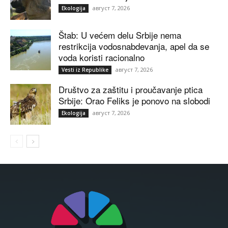
август 7, 2026
Ekologija
Štab: U većem delu Srbije nema
restrikcija vodosnabdevanja, apel da se
voda koristi racionalno
август 7, 2026
Vesti iz Republike
Društvo za zaštitu i proučavanje ptica
Srbije: Orao Feliks je ponovo na slobodi
август 7, 2026
Ekologija