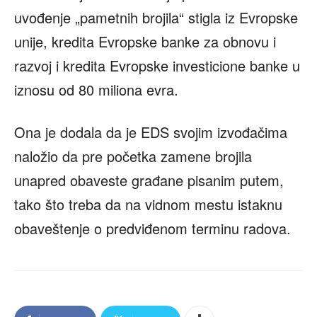
uvođenje „pametnih brojila“ stigla iz Evropske
unije, kredita Evropske banke za obnovu i
razvoj i kredita Evropske investicione banke u
iznosu od 80 miliona evra.
Ona je dodala da je EDS svojim izvođačima
naložio da pre početka zamene brojila
unapred obaveste građane pisanim putem,
tako što treba da na vidnom mestu istaknu
obaveštenje o predviđenom terminu radova.