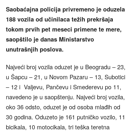
Saobaćajna policija privremeno je oduzela
188 vozila od učinilaca težih prekršaja
tokom prvih pet meseci primene te mere,
saopštilo je danas Ministarstvo
unutrašnjih poslova.
Najveći broj vozila oduzet je u Beogradu – 23,
u Šapcu – 21, u Novom Pazaru – 13, Subotici
– 12 i Valjevu, Pančevu i Smederevu po 11,
navedeno je u saopštenju. Najveći broj vozila,
oko 36 odsto, oduzet je od osoba mlađih od
30 godina. Oduzeto je 161 putničko vozilo, 11
bicikala, 10 motocikala, tri teška teretna