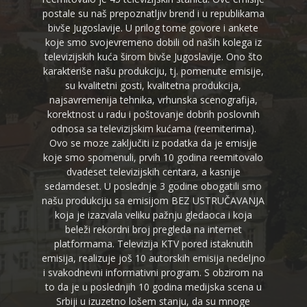
postale su naš prepoznatljiv brend i u republikama
bivše Jugoslavije. U prilog tome govore i ankete
koje smo svojevremeno dobili od naših kolega iz
televizijskih kuća širom bivše Jugoslavije. Ono što
karakteriše našu produkciju, tj. pomenute emisije,
su kvalitetni gosti, kvalitetna produkcija,
najsavremenija tehnika, vrhunska scenografija,
korektnost u radu i poštovanje dobrih poslovnih
odnosa sa televizijskim kućama (reemiterima).
Ovo se moze zaključiti iz podatka da je emisije
koje smo spomenuli, prvih 10 godina reemitovalo
dvadeset televizijskih centara, a kasnije
sedamdeset. U poslednje 3 godine obogatili smo
našu produkciju sa emisijom BEZ USTRUČAVANJA
koja je izazvala veliku pažnju gledaoca i koja
beleži rekordni broj pregleda na internet
platformama. Televizija KTV pored istaknutih
emisija, realizuje još 10 autorskih emisija nedeljno
i svakodnevni informativni program. S obzirom na
to da je u poslednjih 10 godina medijska scena u
Srbiji u izuzetno lošem stanju, da su mnoge