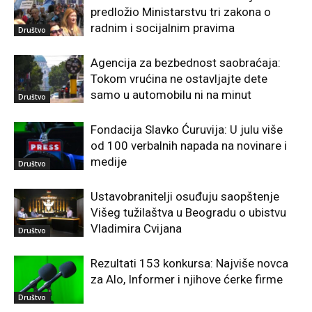
predložio Ministarstvu tri zakona o
radnim i socijalnim pravima
Društvo
Agencija za bezbednost saobraćaja:
Tokom vrućina ne ostavljajte dete
samo u automobilu ni na minut
Društvo
Fondacija Slavko Ćuruvija: U julu više
od 100 verbalnih napada na novinare i
medije
Društvo
Ustavobranitelji osuđuju saopštenje
Višeg tužilaštva u Beogradu o ubistvu
Vladimira Cvijana
Društvo
Rezultati 153 konkursa: Najviše novca
za Alo, Informer i njihove ćerke firme
Društvo