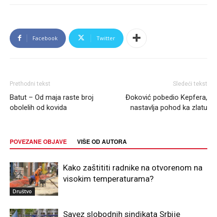
Facebook
Twitter
Prethodni tekst
Sledeći tekst
Batut – Od maja raste broj
Đoković pobedio Kepfera,
obolelih od kovida
nastavlja pohod ka zlatu
POVEZANE OBJAVE
VIŠE OD AUTORA
Kako zaštititi radnike na otvorenom na
visokim temperaturama?
Društvo
Savez slobodnih sindikata Srbije