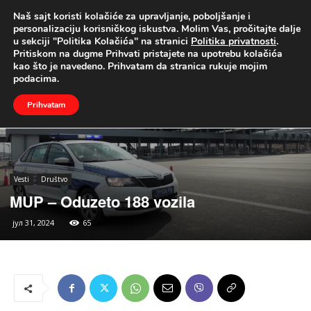
Naš sajt koristi kolačiće za upravljanje, poboljšanje i
UŽIVO
personalizaciju korisničkog iskustva. Molim Vas, pročitajte dalje
u sekciji "Politika Kolačića" na stranici
Politika privatnosti
.
Naslovna
Vesti
Društvo
Pritiskom na dugme Prihvati pristajete na upotrebu kolačića
kao što je navedeno. Prihvatam da stranica rukuje mojim
podacima.
Prihvatam
Vesti
Društvo
MUP – Oduzeto 188 vozila
јул 31, 2024
65