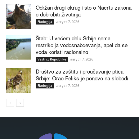
Održan drugi okrugli sto o Nacrtu zakona
o dobrobiti životinja
август 7, 2026
Ekologija
Štab: U većem delu Srbije nema
restrikcija vodosnabdevanja, apel da se
voda koristi racionalno
август 7, 2026
Vesti iz Republike
Društvo za zaštitu i proučavanje ptica
Srbije: Orao Feliks je ponovo na slobodi
август 7, 2026
Ekologija