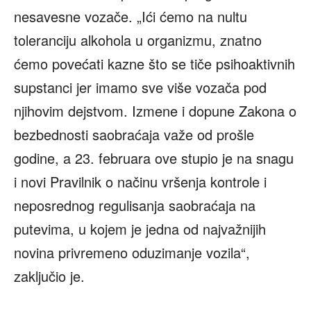
nesavesne vozače. „Ići ćemo na nultu
toleranciju alkohola u organizmu, znatno
ćemo povećati kazne što se tiče psihoaktivnih
supstanci jer imamo sve više vozača pod
njihovim dejstvom. Izmene i dopune Zakona o
bezbednosti saobraćaja važe od prošle
godine, a 23. februara ove stupio je na snagu
i novi Pravilnik o načinu vršenja kontrole i
neposrednog regulisanja saobraćaja na
putevima, u kojem je jedna od najvažnijih
novina privremeno oduzimanje vozila“,
zaključio je.