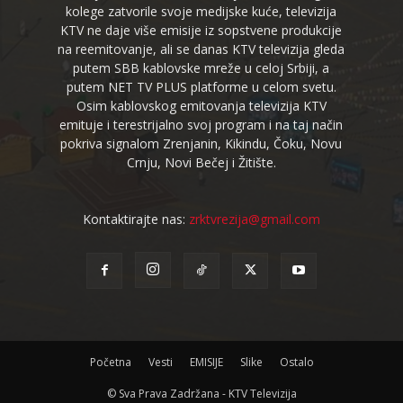
kolege zatvorile svoje medijske kuće, televizija
KTV ne daje više emisije iz sopstvene produkcije
na reemitovanje, ali se danas KTV televizija gleda
putem SBB kablovske mreže u celoj Srbiji, a
putem NET TV PLUS platforme u celom svetu.
Osim kablovskog emitovanja televizija KTV
emituje i terestrijalno svoj program i na taj način
pokriva signalom Zrenjanin, Kikindu, Čoku, Novu
Crnju, Novi Bečej i Žitište.
Kontaktirajte nas:
zrktvrezija@gmail.com
Početna
Vesti
EMISIJE
Slike
Ostalo
© Sva Prava Zadržana - KTV Televizija