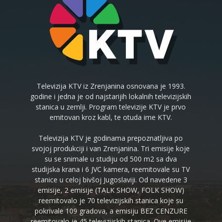
Televizija KTV iz Zrenjanina osnovana je 1993.
godine i jedna je od najstarijih lokalnih televizijskih
stanica u zemlji. Program televizije KTV je prvo
emitovan kroz kabl, te otuda ime KTV.
Televizija KTV je godinama prepoznatljiva po
svojoj produkciji i van Zrenjanina. Tri emisije koje
su se snimale u studiju od 500 m2 sa dva
studijska krana i 6 JVC kamera, reemitovale su TV
stanice u celoj bivšoj Jugoslaviji. Od navedene 3
emisije, 2 emisije (TALK SHOW, FOLK SHOW)
reemitovalo je 70 televizijskih stanica koje su
pokrivale 109 gradova, a emisiju BEZ CENZURE
reemitovalo je 45 televizijskih stanica. Ove emisije