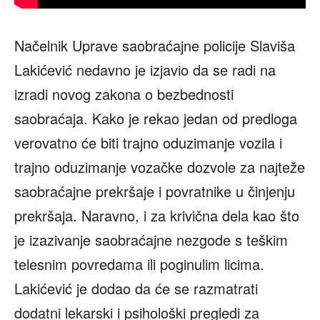
Načelnik Uprave saobraćajne policije Slaviša
Lakićević nedavno je izjavio da se radi na
izradi novog zakona o bezbednosti
saobraćaja. Kako je rekao jedan od predloga
verovatno će biti trajno oduzimanje vozila i
trajno oduzimanje vozačke dozvole za najteže
saobraćajne prekršaje i povratnike u činjenju
prekršaja. Naravno, i za krivična dela kao što
je izazivanje saobraćajne nezgode s teškim
telesnim povredama ili poginulim licima.
Lakićević je dodao da će se razmatrati
dodatni lekarski i psihološki pregledi za