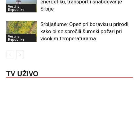
energetiku, transport i snabdevanje
Vesti iz
Srbije
Republike
Srbijašume: Opez pri boravku u prirodi
kako bi se sprečili šumski požari pri
Vesti iz
visokim temperaturama
Republike
TV UŽIVO