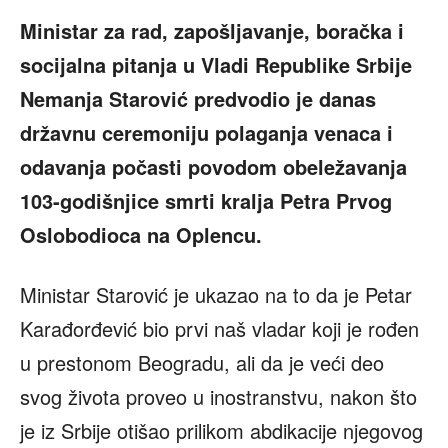
Ministar za rad, zapošljavanje, boračka i
socijalna pitanja u Vladi Republike Srbije
Nemanja Starović predvodio je danas
državnu ceremoniju polaganja venaca i
odavanja počasti povodom obeležavanja
103-godišnjice smrti kralja Petra Prvog
Oslobodioca na Oplencu.
Ministar Starović je ukazao na to da je Petar
Karađorđević bio prvi naš vladar koji je rođen
u prestonom Beogradu, ali da je veći deo
svog života proveo u inostranstvu, nakon što
je iz Srbije otišao prilikom abdikacije njegovog