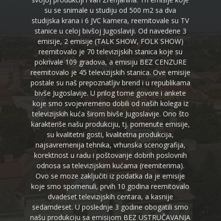
su se snimale u studiju od 500 m2 sa dva
studijska krana i 6 JVC kamera, reemitovale su TV
stanice u celoj bivšoj Jugoslaviji. Od navedene 3
emisije, 2 emisije (TALK SHOW, FOLK SHOW)
reemitovalo je 70 televizijskih stanica koje su
pokrivale 109 gradova, a emisiju BEZ CENZURE
reemitovalo je 45 televizijskih stanica. Ove emisije
postale su naš prepoznatljiv brend i u republikama
bivše Jugoslavije. U prilog tome govore i ankete
koje smo svojevremeno dobili od naših kolega iz
televizijskih kuća širom bivše Jugoslavije. Ono što
karakteriše našu produkciju, tj. pomenute emisije,
su kvalitetni gosti, kvalitetna produkcija,
najsavremenija tehnika, vrhunska scenografija,
korektnost u radu i poštovanje dobrih poslovnih
odnosa sa televizijskim kućama (reemiterima).
Ovo se moze zaključiti iz podatka da je emisije
koje smo spomenuli, prvih 10 godina reemitovalo
dvadeset televizijskih centara, a kasnije
sedamdeset. U poslednje 3 godine obogatili smo
našu produkciju sa emisijom BEZ USTRUČAVANJA