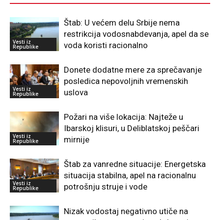
Štab: U većem delu Srbije nema
restrikcija vodosnabdevanja, apel da se
Vesti iz
voda koristi racionalno
Republike
Donete dodatne mere za sprečavanje
posledica nepovoljnih vremenskih
Vesti iz
uslova
Republike
Požari na više lokacija: Najteže u
Ibarskoj klisuri, u Deliblatskoj peščari
Vesti iz
mirnije
Republike
Štab za vanredne situacije: Energetska
situacija stabilna, apel na racionalnu
Vesti iz
potrošnju struje i vode
Republike
Nizak vodostaj negativno utiče na