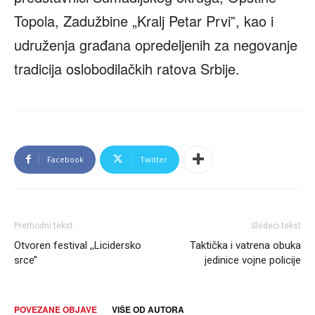
Topola, Zadužbine „Kralj Petar Prviˮ, kao i
udruženja građana opredeljenih za negovanje
tradicija oslobodilačkih ratova Srbije.
Facebook
Twitter
Prethodni tekst
Sledeći tekst
Otvoren festival ,,Licidersko
Taktička i vatrena obuka
srce’’
jedinice vojne policije
POVEZANE OBJAVE
VIŠE OD AUTORA