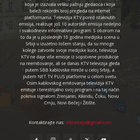
koja je izazvala veliku pažnju gledaoca i koja
beleži rekordni broj pregleda na internet
platformama. Televizija KTV pored istaknutih
emisija, realizuje još 10 autorskih emisija nedeljno
i svakodnevni informativni program. S obzirom na
to da je u poslednjih 10 godina medijska scena u
Srbiji u izuzetno lošem stanju, da su mnoge
kolege zatvorile svoje medijske kuće, televizija
KTV ne daje više emisije iz sopstvene produkcije
na reemitovanje, ali se danas KTV televizija gleda
putem SBB kablovske mreže u celoj Srbiji, a
putem NET TV PLUS platforme u celom svetu.
Osim kablovskog emitovanja televizija KTV
emituje i terestrijalno svoj program i na taj način
pokriva signalom Zrenjanin, Kikindu, Čoku, Novu
Crnju, Novi Bečej i Žitište.
Kontaktirajte nas:
zrktvrezija@gmail.com