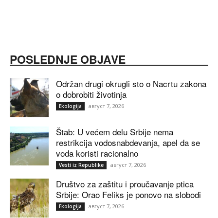
POSLEDNJE OBJAVE
Održan drugi okrugli sto o Nacrtu zakona
o dobrobiti životinja
август 7, 2026
Ekologija
Štab: U većem delu Srbije nema
restrikcija vodosnabdevanja, apel da se
voda koristi racionalno
август 7, 2026
Vesti iz Republike
Društvo za zaštitu i proučavanje ptica
Srbije: Orao Feliks je ponovo na slobodi
август 7, 2026
Ekologija