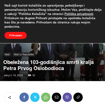
Naš sajt koristi kolačiće za upravljanje, poboljšanje i
UŽIVO
personalizaciju korisničkog iskustva. Molim Vas, pročitajte dalje
u sekciji "Politika Kolačića" na stranici
Politika privatnosti
.
Naslovna
Vesti
Vesti iz Republike
Pritiskom na dugme Prihvati pristajete na upotrebu kolačića
kao što je navedeno. Prihvatam da stranica rukuje mojim
podacima.
Prihvatam
Vesti
Vesti iz Republike
Obeležena 103-godišnjica smrti kralja
Petra Prvog Oslobodioca
август 16, 2024
52