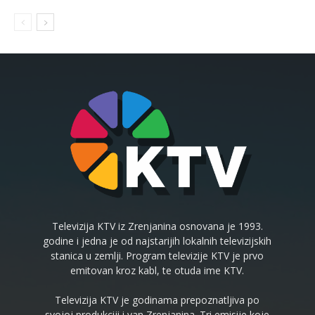
Televizija KTV iz Zrenjanina osnovana je 1993.
godine i jedna je od najstarijih lokalnih televizijskih
stanica u zemlji. Program televizije KTV je prvo
emitovan kroz kabl, te otuda ime KTV.
Televizija KTV je godinama prepoznatljiva po
svojoj produkciji i van Zrenjanina. Tri emisije koje