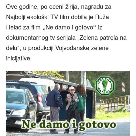
Ove godine, po oceni žirija, nagradu za
Najbolji ekološki TV film dobila je Ruža
Helać
za film
„
Ne damo i gotovo
“
iz
dokumentarnog tv serijala „Zelena patrola na
delu“, u produkciji Vojvođanske zelene
inicijative.