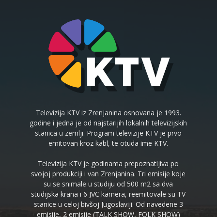
Televizija KTV iz Zrenjanina osnovana je 1993.
godine i jedna je od najstarijih lokalnih televizijskih
stanica u zemlji. Program televizije KTV je prvo
emitovan kroz kabl, te otuda ime KTV.
Televizija KTV je godinama prepoznatljiva po
svojoj produkciji i van Zrenjanina. Tri emisije koje
su se snimale u studiju od 500 m2 sa dva
studijska krana i 6 JVC kamera, reemitovale su TV
stanice u celoj bivšoj Jugoslaviji. Od navedene 3
emisije, 2 emisije (TALK SHOW, FOLK SHOW)