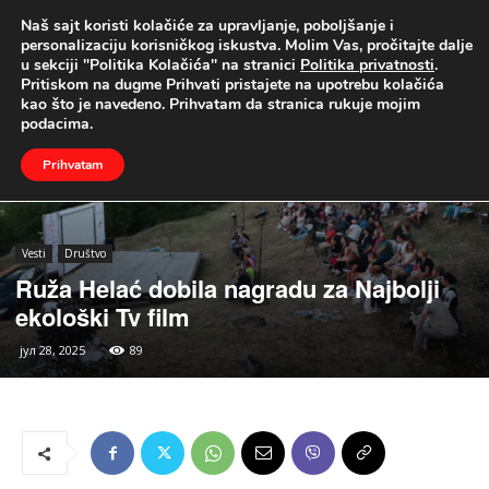
Naš sajt koristi kolačiće za upravljanje, poboljšanje i
UŽIVO
personalizaciju korisničkog iskustva. Molim Vas, pročitajte dalje
u sekciji "Politika Kolačića" na stranici
Politika privatnosti
.
Naslovna
Vesti
Društvo
Pritiskom na dugme Prihvati pristajete na upotrebu kolačića
kao što je navedeno. Prihvatam da stranica rukuje mojim
podacima.
Prihvatam
Vesti
Društvo
Ruža Helać dobila nagradu za Najbolji
ekološki Tv film
јул 28, 2025
89