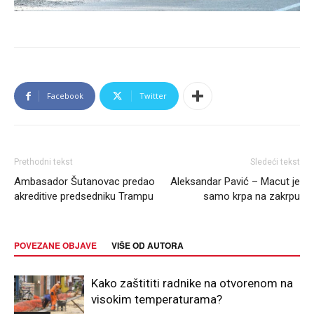
Facebook
Twitter
Prethodni tekst
Sledeći tekst
Ambasador Šutanovac predao
Aleksandar Pavić – Macut je
akreditive predsedniku Trampu
samo krpa na zakrpu
POVEZANE OBJAVE
VIŠE OD AUTORA
Kako zaštititi radnike na otvorenom na
visokim temperaturama?