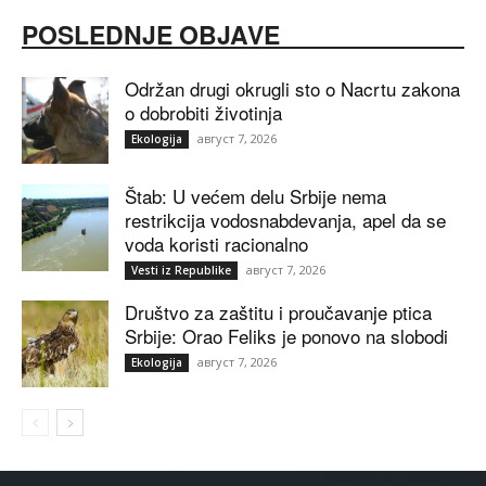
POSLEDNJE OBJAVE
Održan drugi okrugli sto o Nacrtu zakona
o dobrobiti životinja
август 7, 2026
Ekologija
Štab: U većem delu Srbije nema
restrikcija vodosnabdevanja, apel da se
voda koristi racionalno
август 7, 2026
Vesti iz Republike
Društvo za zaštitu i proučavanje ptica
Srbije: Orao Feliks je ponovo na slobodi
август 7, 2026
Ekologija