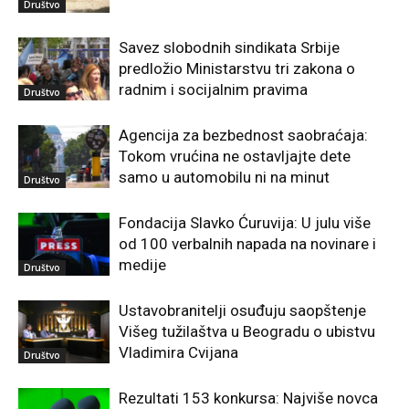
Društvo
Savez slobodnih sindikata Srbije
predložio Ministarstvu tri zakona o
radnim i socijalnim pravima
Društvo
Agencija za bezbednost saobraćaja:
Tokom vrućina ne ostavljajte dete
samo u automobilu ni na minut
Društvo
Fondacija Slavko Ćuruvija: U julu više
od 100 verbalnih napada na novinare i
medije
Društvo
Ustavobranitelji osuđuju saopštenje
Višeg tužilaštva u Beogradu o ubistvu
Vladimira Cvijana
Društvo
Rezultati 153 konkursa: Najviše novca