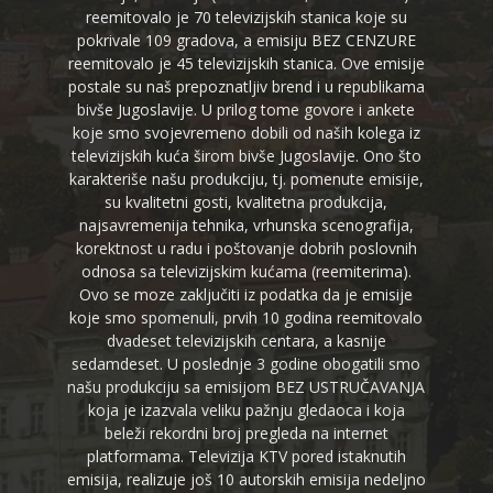
reemitovalo je 70 televizijskih stanica koje su
pokrivale 109 gradova, a emisiju BEZ CENZURE
reemitovalo je 45 televizijskih stanica. Ove emisije
postale su naš prepoznatljiv brend i u republikama
bivše Jugoslavije. U prilog tome govore i ankete
koje smo svojevremeno dobili od naših kolega iz
televizijskih kuća širom bivše Jugoslavije. Ono što
karakteriše našu produkciju, tj. pomenute emisije,
su kvalitetni gosti, kvalitetna produkcija,
najsavremenija tehnika, vrhunska scenografija,
korektnost u radu i poštovanje dobrih poslovnih
odnosa sa televizijskim kućama (reemiterima).
Ovo se moze zaključiti iz podatka da je emisije
koje smo spomenuli, prvih 10 godina reemitovalo
dvadeset televizijskih centara, a kasnije
sedamdeset. U poslednje 3 godine obogatili smo
našu produkciju sa emisijom BEZ USTRUČAVANJA
koja je izazvala veliku pažnju gledaoca i koja
beleži rekordni broj pregleda na internet
platformama. Televizija KTV pored istaknutih
emisija, realizuje još 10 autorskih emisija nedeljno