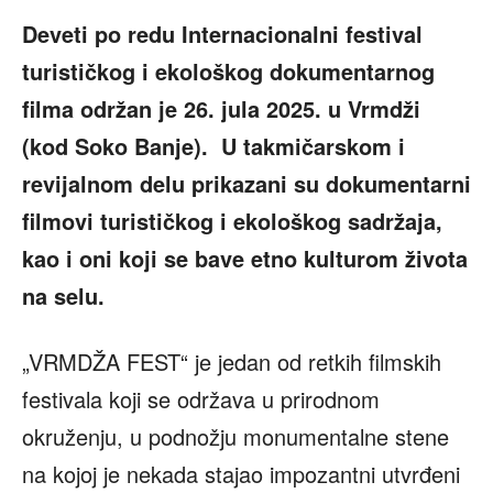
Deveti po redu Internacionalni festival
turističkog i ekološkog dokumentarnog
filma održan je 26. jula 2025. u Vrmdži
(kod Soko Banje). U takmičarskom i
revijalnom delu prikazani su dokumentarni
filmovi turističkog i ekološkog sadržaja,
kao i oni koji se bave etno kulturom života
na selu.
„VRMDŽA FEST“ je jedan od retkih filmskih
festivala koji se održava u prirodnom
okruženju, u podnožju monumentalne stene
na kojoj je nekada stajao impozantni utvrđeni