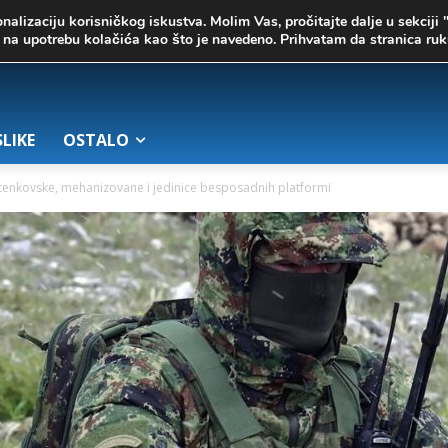
onalizaciju korisničkog iskustva. Molim Vas, pročitajte dalje u sekciji 
te na upotrebu kolačića kao što je navedeno. Prihvatam da stranica r
SLIKE
OSTALO
 tenkovske, mehanizovane i jedinice besposadnih platformi