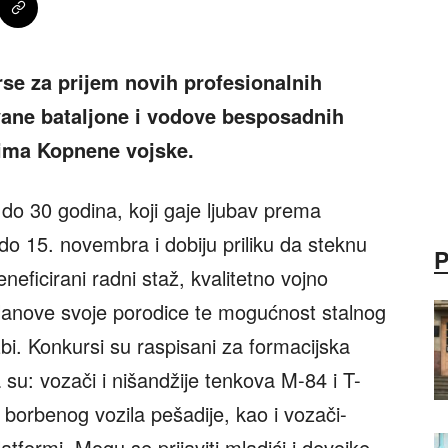
rse za prijem novih profesionalnih
vane bataljone i vodove besposadnih
ima Kopnene vojske.
i do 30 godina, koji gaje ljubav prema
o 15. novembra i dobiju priliku da steknu
neficirani radni staž, kvalitetno vojno
članove svoje porodice te mogućnost stalnog
bi. Konkursi su raspisani za formacijska
 su: vozači i nišandžije tenkova M-84 i T-
 borbenog vozila pešadije, kao i vozači-
tformi. Mogu se prijaviti mladići i devojke