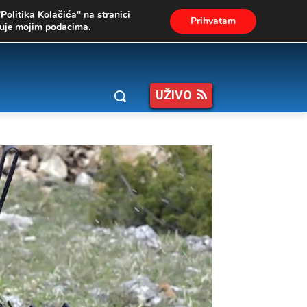
"Politika Kolačića" na stranici
Prihvatam
ukuje mojim podacima.
UŽIVO