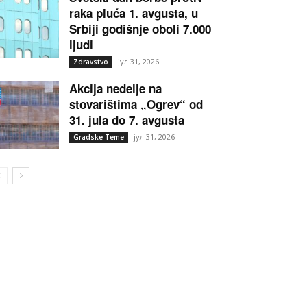
raka pluća 1. avgusta, u
Srbiji godišnje oboli 7.000
ljudi
јул 31, 2026
Zdravstvo
Akcija nedelje na
stovarištima „Ogrev“ od
31. jula do 7. avgusta
јул 31, 2026
Gradske Teme