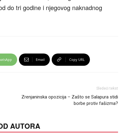
od do tri godine i njegovog naknadnog
atsApp
Email
Copy URL
Sledeći tekst
Zrenjaninska opozicija – Zašto se Salapura stidi
borbe protiv fašizma?
 OD AUTORA