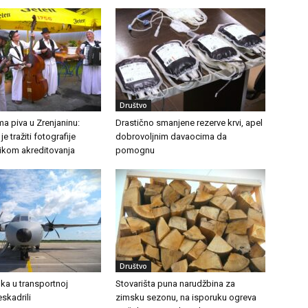
Društvo
a piva u Zrenjaninu:
Drastično smanjene rezerve krvi, apel
e tražiti fotografije
dobrovoljnim davaocima da
likom akreditovanja
pomognu
Društvo
ka u transportnoj
Stovarišta puna narudžbina za
eskadrili
zimsku sezonu, na isporuku ogreva