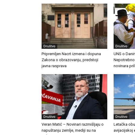
Društvo
Društvo
Pripremljen Nacrt izmena i dopuna
UNS o Danim
Zakona o obrazovanju, predstoji
Nepotrebno j
javna rasprava
novinara pri
Društvo
Društvo
Veran Matić – Novinari razmišljaju o
Letačka obu
napuštanju zemlje, mediji su na
avijacijskoj 