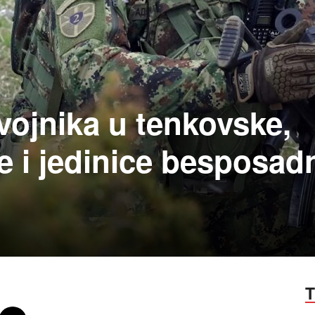
vojnika u tenkovske,
 i jedinice besposad
T