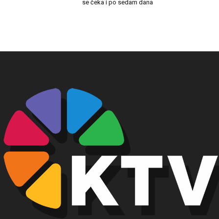
se čeka i po sedam dana