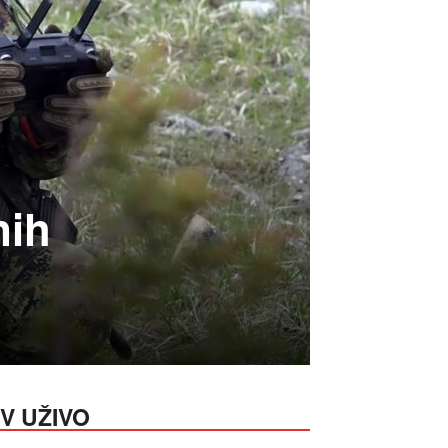
nih
V UŽIVO