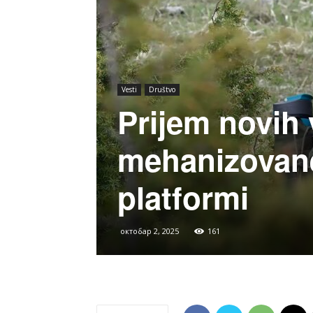
Vesti
Društvo
Prijem novih 
mehanizovane
platformi
октобар 2, 2025
161