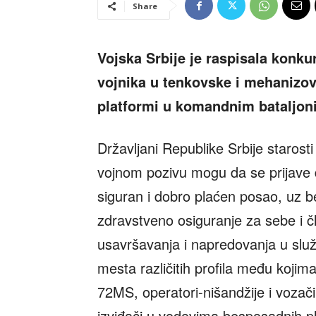
Share
Vojska Srbije je raspisala konku
vojnika u tenkovske i mehanizo
platformi u komandnim bataljon
Državljani Republike Srbije starost
vojnom pozivu mogu da se prijave d
siguran i dobro plaćen posao, uz be
zdravstveno osiguranje za sebe i 
usavršavanja i napredovanja u služ
mesta različitih profila među kojima
72MS, operatori-nišandžije i vozači
izviđači u vodovima besposadnih pla