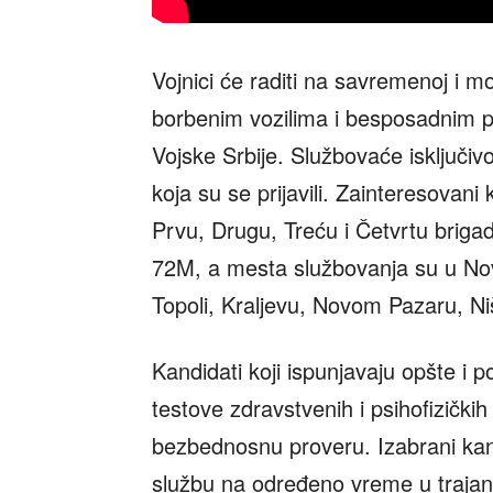
Vojnici će raditi na savremenoj i 
borbenim vozilima i besposadnim p
Vojske Srbije. Službovaće isključi
koja su se prijavili. Zainteresovan
Prvu, Drugu, Treću i Četvrtu briga
72M, a mesta službovanja su u No
Topoli, Kraljevu, Novom Pazaru, Niš
Kandidati koji ispunjavaju opšte i
testove zdravstvenih i psihofizički
bezbednosnu proveru. Izabrani kand
službu na određeno vreme u traja