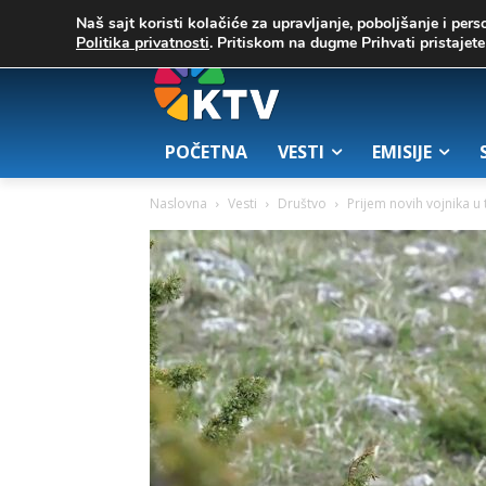
C
02. август 2026.
25.7
Zrenjanin
Naš sajt koristi kolačiće za upravljanje, poboljšanje i pers
Politika privatnosti
. Pritiskom na dugme Prihvati pristaje
POČETNA
VESTI
EMISIJE
Naslovna
Vesti
Društvo
Prijem novih vojnika u