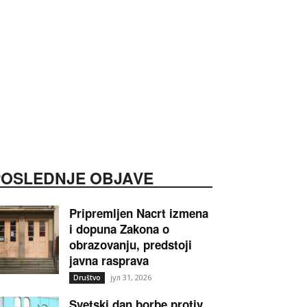
POSLEDNJE OBJAVE
Pripremljen Nacrt izmena
i dopuna Zakona o
obrazovanju, predstoji
javna rasprava
јул 31, 2026
Društvo
Svetski dan borbe protiv