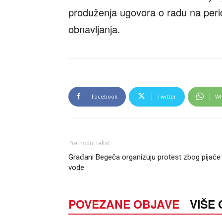
produženja ugovora o radu na peri
obnavljanja.
Facebook
Twitter
Wh
Prethodni tekst
Građani Begeča organizuju protest zbog pijaće
vode
POVEZANE OBJAVE
VIŠE