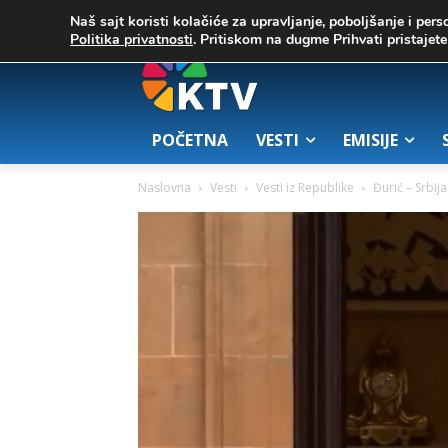
C
02. август 2026.
25.7
Zrenjanin
Naš sajt koristi kolačiće za upravljanje, poboljšanje i pers
Politika privatnosti
. Pritiskom na dugme Prihvati pristaje
POČETNA
VESTI
EMISIJE
Naslovna
Vesti
Vesti iz Republike
Đurić – Srbij