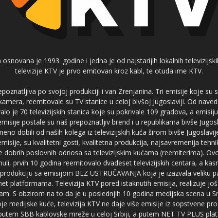
 osnovana je 1993. godine i jedna je od najstarijih lokalnih televizijs
televizije KTV je prvo emitovan kroz kabl, te otuda ime KTV.
poznatljiva po svojoj produkciji i van Zrenjanina. Tri emisije koje su
 kamera, reemitovale su TV stanice u celoj bivšoj Jugoslaviji. Od nave
je 70 televizijskih stanica koje su pokrivale 109 gradova, a emis
 emisije postale su naš prepoznatljiv brend i u republikama bivše Jugos
no dobili od naših kolega iz televizijskih kuća širom bivše Jugoslavij
misije, su kvalitetni gosti, kvalitetna produkcija, najsavremenija tehn
e dobrih poslovnih odnosa sa televizijskim kućama (reemiterima). Ovo
li, prvih 10 godina reemitovalo dvadeset televizijskih centara, a ka
produkciju sa emisijom BEZ USTRUČAVANJA koja je izazvala veliku pa
net platformama. Televizija KTV pored istaknutih emisija, realizuje još
am. S obzirom na to da je u poslednjih 10 godina medijska scena u Srb
e medijske kuće, televizija KTV ne daje više emisije iz sopstvene pro
a putem SBB kablovske mreže u celoj Srbiji, a putem NET TV PLUS pla