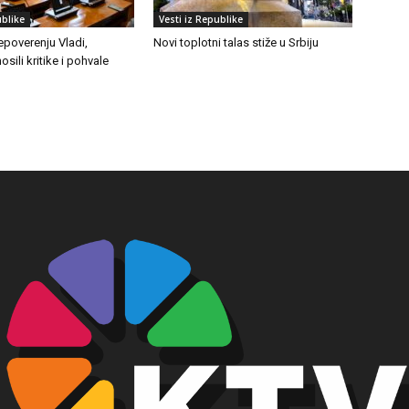
ublike
Vesti iz Republike
epoverenju Vladi,
Novi toplotni talas stiže u Srbiju
osili kritike i pohvale