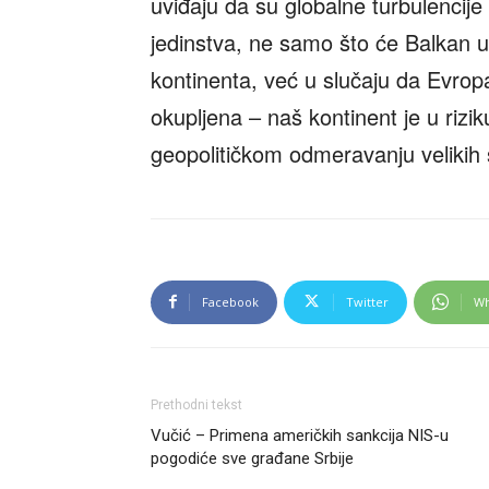
uviđaju da su globalne turbulencij
jedinstva, ne samo što će Balkan u
kontinenta, već u slučaju da Evrop
okupljena – naš kontinent je u riz
geopolitičkom odmeravanju velikih s
Facebook
Twitter
Wh
Prethodni tekst
Vučić – Primena američkih sankcija NIS-u
pogodiće sve građane Srbije