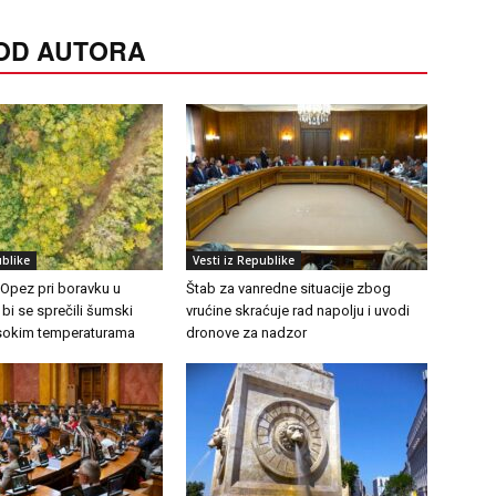
 OD AUTORA
ublike
Vesti iz Republike
 Opez pri boravku u
Štab za vanredne situacije zbog
 bi se sprečili šumski
vrućine skraćuje rad napolju i uvodi
visokim temperaturama
dronove za nadzor