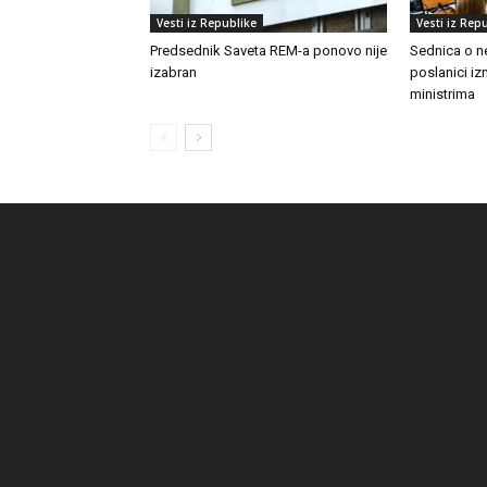
Vesti iz Republike
Vesti iz Rep
Predsednik Saveta REM-a ponovo nije
Sednica o n
izabran
poslanici izn
ministrima