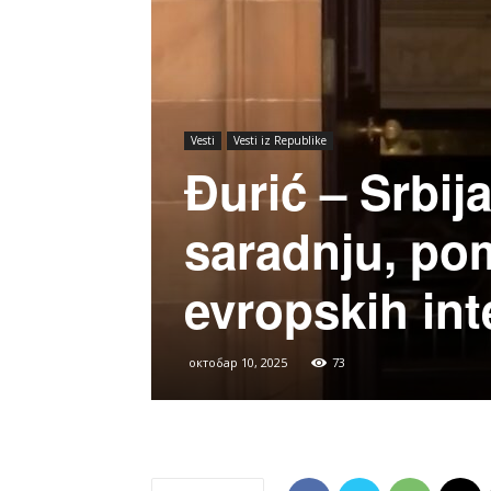
Vesti
Vesti iz Republike
Đurić – Srbij
saradnju, pom
evropskih int
октобар 10, 2025
73