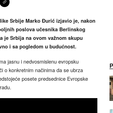
ike Srbije Marko Đurić izjavio je, nakon
oljnih poslova učesnika Berlinskog
da je Srbija na ovom važnom skupu
ivno i sa pogledom u budućnost.
a ima jasnu i nedvosmislenu evropsku
reči o konkretnim načinima da se ubrza
predstojeće posete predsednice Evropske
radu.