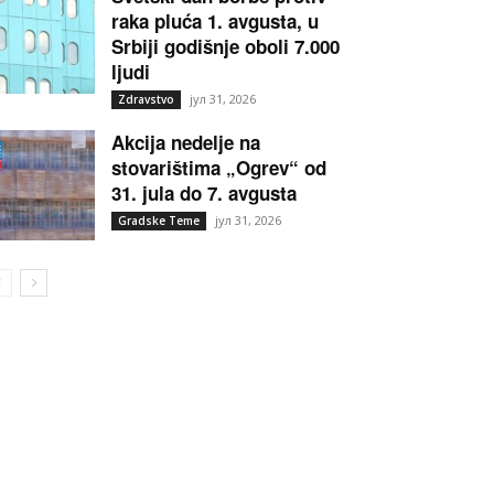
raka pluća 1. avgusta, u
Srbiji godišnje oboli 7.000
ljudi
јул 31, 2026
Zdravstvo
Akcija nedelje na
stovarištima „Ogrev“ od
31. jula do 7. avgusta
јул 31, 2026
Gradske Teme