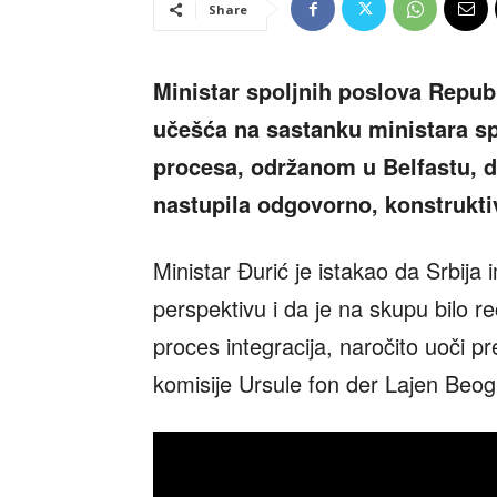
Share
Ministar spoljnih poslova Republ
učešća na sastanku ministara sp
procesa, održanom u Belfastu, 
nastupila odgovorno, konstrukt
Ministar Đurić je istakao da Srbij
perspektivu i da je na skupu bilo 
proces integracija, naročito uoči 
komisije Ursule fon der Lajen Beog