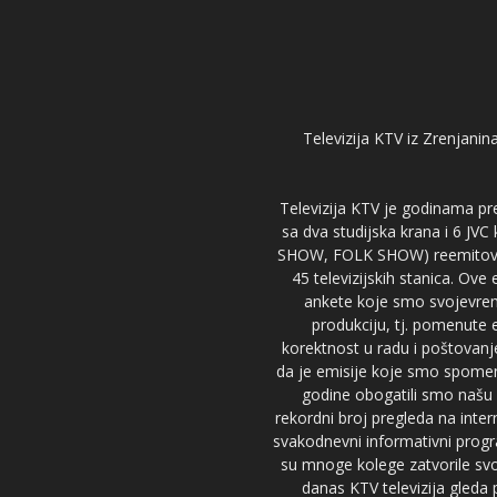
Televizija KTV iz Zrenjanina
Televizija KTV je godinama pre
sa dva studijska krana i 6 JVC
SHOW, FOLK SHOW) reemitovalo 
45 televizijskih stanica. Ove
ankete koje smo svojevreme
produkciju, tj. pomenute e
korektnost u radu i poštovanj
da je emisije koje smo spomenu
godine obogatili smo našu 
rekordni broj pregleda na inter
svakodnevni informativni progr
su mnoge kolege zatvorile svoj
danas KTV televizija gled