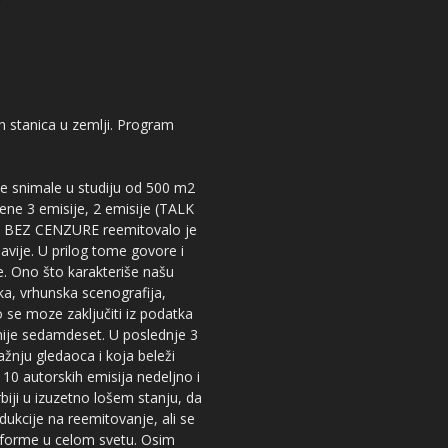
kih stanica u zemlji. Program
 se snimale u studiju od 500 m2
dene 3 emisije, 2 emisije (TALK
iju BEZ CENZURE reemitovalo je
lavije. U prilog tome govore i
e. Ono što karakteriše našu
ika, vrhunska scenografija,
 se moze zaključiti iz podatka
snije sedamdeset. U poslednje 3
žnju gledaoca i koja beleži
 10 autorskih emisija nedeljno i
iji u izuzetno lošem stanju, da
dukcije na reemitovanje, ali se
tforme u celom svetu. Osim