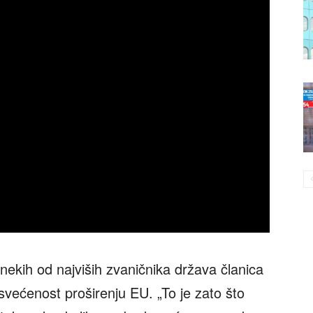
nekih od najviših zvaničnika država članica
većenost proširenju EU. „To je zato što