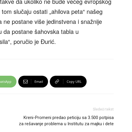
e takve da ukoliko ne bude većeg evropskog
 tom slučaju ostati „ahilova peta“ našeg
a ne postane više jedinstvena i snažnije
iku da postane šahovska tabla u
ila“, poručio je Đurić.
atsApp
Email
Copy URL
Sledeći tekst
Kreni-Promeni predao peticiju sa 3.500 potpisa
za rešavanje problema u Institutu za majku i dete