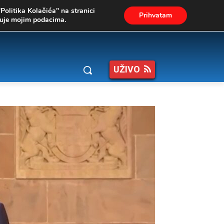
"Politika Kolačića" na stranici
Prihvatam
ukuje mojim podacima.
UŽIVO