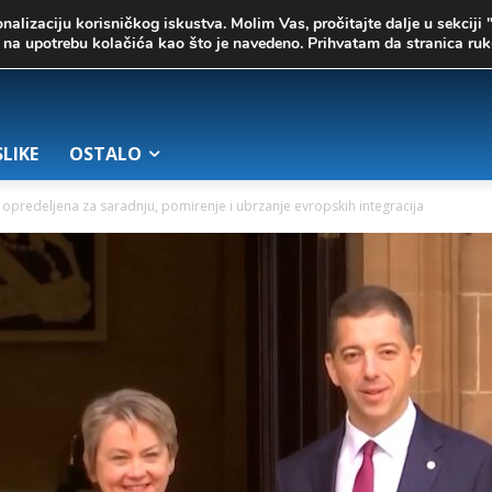
onalizaciju korisničkog iskustva. Molim Vas, pročitajte dalje u sekciji 
te na upotrebu kolačića kao što je navedeno. Prihvatam da stranica r
SLIKE
OSTALO
a opredeljena za saradnju, pomirenje i ubrzanje evropskih integracija