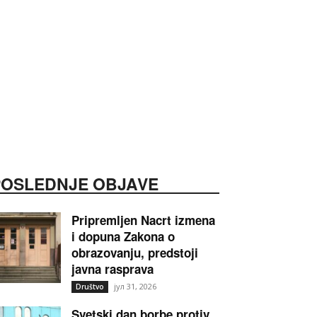
POSLEDNJE OBJAVE
Pripremljen Nacrt izmena
i dopuna Zakona o
obrazovanju, predstoji
javna rasprava
јул 31, 2026
Društvo
Svetski dan borbe protiv