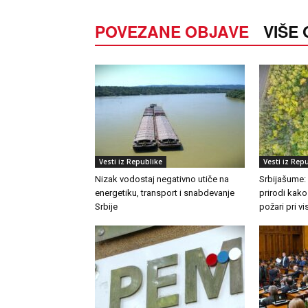
POVEZANE OBJAVE
VIŠE
Vesti iz Republike
Vesti iz Rep
Nizak vodostaj negativno utiče na
Srbijašume:
energetiku, transport i snabdevanje
prirodi kako
Srbije
požari pri 