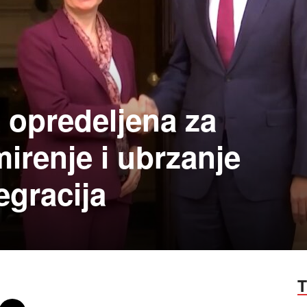
a opredeljena za
irenje i ubrzanje
egracija
T