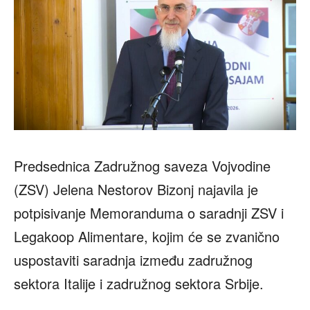
Predsednica Zadružnog saveza Vojvodine
(ZSV) Jelena Nestorov Bizonj najavila je
potpisivanje Memoranduma o saradnji ZSV i
Legakoop Alimentare, kojim će se zvanično
uspostaviti saradnja između zadružnog
sektora Italije i zadružnog sektora Srbije.