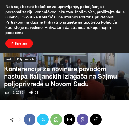
Naš sajt koristi kolačiće za upravljanje, poboljšanje i
UŽIVO
personalizaciju korisničkog iskustva. Molim Vas, pročitajte dalje
u sekciji "Politika Kolačića" na stranici
Politika privatnosti
.
Naslovna
Vesti
Poljoprivreda
Pritiskom na dugme Prihvati pristajete na upotrebu kolačića
kao što je navedeno. Prihvatam da stranica rukuje mojim
podacima.
Prihvatam
Vesti
Poljoprivreda
Konferencija za novinare povodom
nastupa italijanskih izlagača na Sajmu
poljoprivrede u Novom Sadu
мај 12, 2026
31