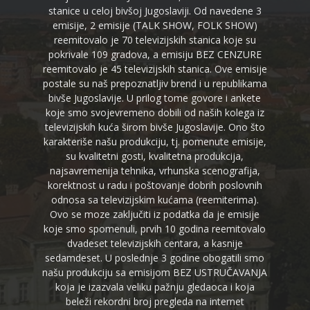
stanice u celoj bivšoj Jugoslaviji. Od navedene 3
emisije, 2 emisije (TALK SHOW, FOLK SHOW)
reemitovalo je 70 televizijskih stanica koje su
pokrivale 109 gradova, a emisiju BEZ CENZURE
reemitovalo je 45 televizijskih stanica. Ove emisije
postale su naš prepoznatljiv brend i u republikama
bivše Jugoslavije. U prilog tome govore i ankete
koje smo svojevremeno dobili od naših kolega iz
televizijskih kuća širom bivše Jugoslavije. Ono što
karakteriše našu produkciju, tj. pomenute emisije,
su kvalitetni gosti, kvalitetna produkcija,
najsavremenija tehnika, vrhunska scenografija,
korektnost u radu i poštovanje dobrih poslovnih
odnosa sa televizijskim kućama (reemiterima).
Ovo se moze zaključiti iz podatka da je emisije
koje smo spomenuli, prvih 10 godina reemitovalo
dvadeset televizijskih centara, a kasnije
sedamdeset. U poslednje 3 godine obogatili smo
našu produkciju sa emisijom BEZ USTRUČAVANJA
koja je izazvala veliku pažnju gledaoca i koja
beleži rekordni broj pregleda na internet