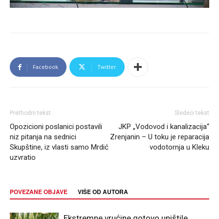
Facebook
Twitter
Prethodni tekst
Sledeći tekst
Opozicioni poslanici postavili
JKP „Vodovod i kanalizacija“
niz pitanja na sednici
Zrenjanin – U toku je reparacija
Skupštine, iz vlasti samo Mrdić
vodotornja u Kleku
uzvratio
POVEZANE OBJAVE
VIŠE OD AUTORA
Ekstremne vrućine gotovo uništile