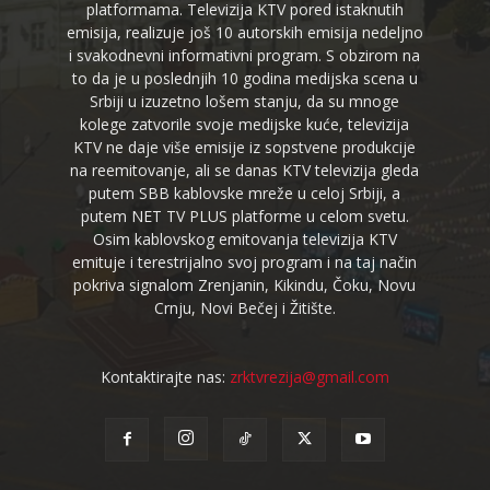
platformama. Televizija KTV pored istaknutih
emisija, realizuje još 10 autorskih emisija nedeljno
i svakodnevni informativni program. S obzirom na
to da je u poslednjih 10 godina medijska scena u
Srbiji u izuzetno lošem stanju, da su mnoge
kolege zatvorile svoje medijske kuće, televizija
KTV ne daje više emisije iz sopstvene produkcije
na reemitovanje, ali se danas KTV televizija gleda
putem SBB kablovske mreže u celoj Srbiji, a
putem NET TV PLUS platforme u celom svetu.
Osim kablovskog emitovanja televizija KTV
emituje i terestrijalno svoj program i na taj način
pokriva signalom Zrenjanin, Kikindu, Čoku, Novu
Crnju, Novi Bečej i Žitište.
Kontaktirajte nas:
zrktvrezija@gmail.com