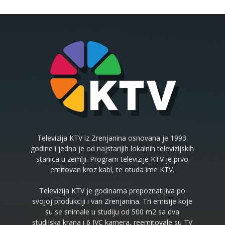
Televizija KTV iz Zrenjanina osnovana je 1993.
godine i jedna je od najstarijih lokalnih televizijskih
stanica u zemlji. Program televizije KTV je prvo
emitovan kroz kabl, te otuda ime KTV.
Televizija KTV je godinama prepoznatljiva po
svojoj produkciji i van Zrenjanina. Tri emisije koje
su se snimale u studiju od 500 m2 sa dva
studijska krana i 6 JVC kamera, reemitovale su TV