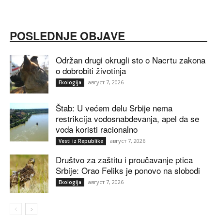
POSLEDNJE OBJAVE
Održan drugi okrugli sto o Nacrtu zakona
o dobrobiti životinja
август 7, 2026
Ekologija
Štab: U većem delu Srbije nema
restrikcija vodosnabdevanja, apel da se
voda koristi racionalno
август 7, 2026
Vesti iz Republike
Društvo za zaštitu i proučavanje ptica
Srbije: Orao Feliks je ponovo na slobodi
август 7, 2026
Ekologija