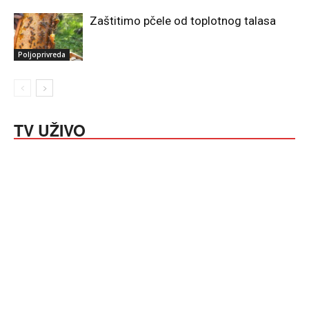
Zaštitimo pčele od toplotnog talasa
Poljoprivreda
TV UŽIVO