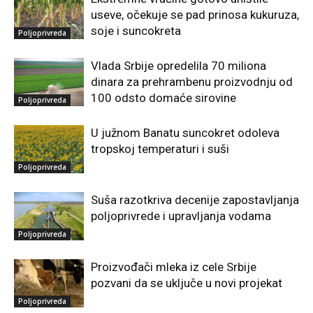
useve, očekuje se pad prinosa kukuruza,
soje i suncokreta
Poljoprivreda
Vlada Srbije opredelila 70 miliona
dinara za prehrambenu proizvodnju od
100 odsto domaće sirovine
Poljoprivreda
U južnom Banatu suncokret odoleva
tropskoj temperaturi i suši
Poljoprivreda
Suša razotkriva decenije zapostavljanja
poljoprivrede i upravljanja vodama
Poljoprivreda
Proizvođači mleka iz cele Srbije
pozvani da se uključe u novi projekat
Poljoprivreda