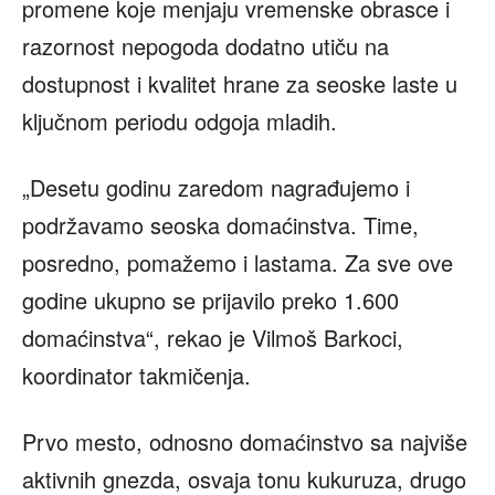
promene koje menjaju vremenske obrasce i
razornost nepogoda dodatno utiču na
dostupnost i kvalitet hrane za seoske laste u
ključnom periodu odgoja mladih.
„Desetu godinu zaredom nagrađujemo i
podržavamo seoska domaćinstva. Time,
posredno, pomažemo i lastama. Za sve ove
godine ukupno se prijavilo preko 1.600
domaćinstva“, rekao je Vilmoš Barkoci,
koordinator takmičenja.
Prvo mesto, odnosno domaćinstvo sa najviše
aktivnih gnezda, osvaja tonu kukuruza, drugo