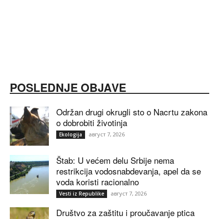
POSLEDNJE OBJAVE
Održan drugi okrugli sto o Nacrtu zakona
o dobrobiti životinja
август 7, 2026
Ekologija
Štab: U većem delu Srbije nema
restrikcija vodosnabdevanja, apel da se
voda koristi racionalno
август 7, 2026
Vesti iz Republike
Društvo za zaštitu i proučavanje ptica