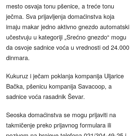
mesto osvaja tonu pšenice, a treće tonu
ječma. Sva prijavljenja domaćinstva koja
imaju makar jedno aktivno gnezdo automatski
učestvuju u kategoriji „Srećno gnezdo“ mogu
da osvoje sadnice voća u vrednosti od 24.000
dinmara.
Kukuruz i ječam poklanja kompanija Uljarice
Bačka, pšenicu kompanija Savacoop, a
sadnice voća rasadnik Ševar.
Seoska domaćinstva se mogu prijaviti na
takmičenje preko prijavnog formulara ili
pozivom na brojeve telefona 021/304-49-25 i