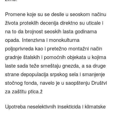
Promene koje su se desile u seoskom načinu
života proteklih decenija direktno su uticale i
na to da brojnost seoskih lasta godinama
opada. Intenzivna i monokulturna
poljoprivreda kao i pretežno montažni način
gradnje štalskih i pomoćnih objekata u kojima
laste sada teže smeštaju gnezda, a sa druge
strane depopulacija srpskog sela i smanjenje
stočnog fonda, navelo je u saopštenju Društvi
za zaštitu ptica.ž
Upotreba neselektivnih insekticida i klimatske