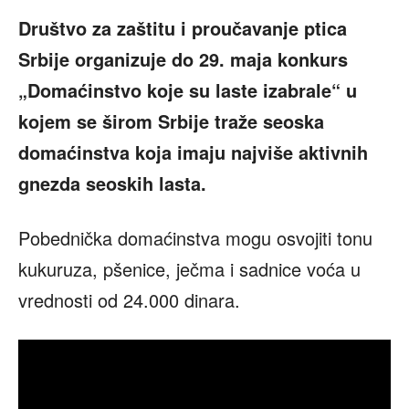
Društvo za zaštitu i proučavanje ptica
Srbije organizuje do 29. maja konkurs
„Domaćinstvo koje su laste izabrale“ u
kojem se širom Srbije traže seoska
domaćinstva koja imaju najviše aktivnih
gnezda seoskih lasta.
Pobednička domaćinstva mogu osvojiti tonu
kukuruza, pšenice, ječma i sadnice voća u
vrednosti od 24.000 dinara.