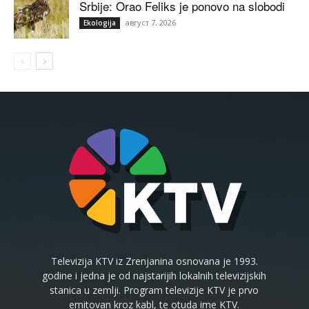
Srbije: Orao Feliks je ponovo na slobodi
август 7, 2026
Ekologija
Televizija KTV iz Zrenjanina osnovana je 1993.
godine i jedna je od najstarijih lokalnih televizijskih
stanica u zemlji. Program televizije KTV je prvo
emitovan kroz kabl, te otuda ime KTV.