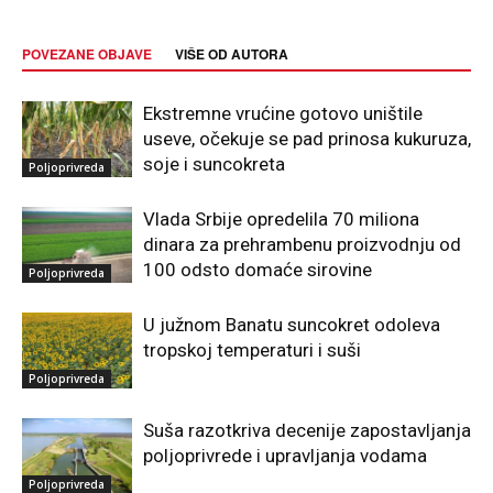
POVEZANE OBJAVE
VIŠE OD AUTORA
Ekstremne vrućine gotovo uništile
useve, očekuje se pad prinosa kukuruza,
soje i suncokreta
Poljoprivreda
Vlada Srbije opredelila 70 miliona
dinara za prehrambenu proizvodnju od
100 odsto domaće sirovine
Poljoprivreda
U južnom Banatu suncokret odoleva
tropskoj temperaturi i suši
Poljoprivreda
Suša razotkriva decenije zapostavljanja
poljoprivrede i upravljanja vodama
Poljoprivreda