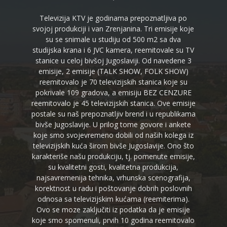
Televizija KTV je godinama prepoznatljiva po
svojoj produkciji i van Zrenjanina. Tri emisije koje
su se snimale u studiju od 500 m2 sa dva
studijska krana i 6 JVC kamera, reemitovale su TV
stanice u celoj bivšoj Jugoslaviji. Od navedene 3
emisije, 2 emisije (TALK SHOW, FOLK SHOW)
reemitovalo je 70 televizijskih stanica koje su
pokrivale 109 gradova, a emisiju BEZ CENZURE
reemitovalo je 45 televizijskih stanica. Ove emisije
postale su naš prepoznatljiv brend i u republikama
bivše Jugoslavije. U prilog tome govore i ankete
koje smo svojevremeno dobili od naših kolega iz
televizijskih kuća širom bivše Jugoslavije. Ono što
karakteriše našu produkciju, tj. pomenute emisije,
su kvalitetni gosti, kvalitetna produkcija,
najsavremenija tehnika, vrhunska scenografija,
korektnost u radu i poštovanje dobrih poslovnih
odnosa sa televizijskim kućama (reemiterima).
Ovo se moze zaključiti iz podatka da je emisije
koje smo spomenuli, prvih 10 godina reemitovalo