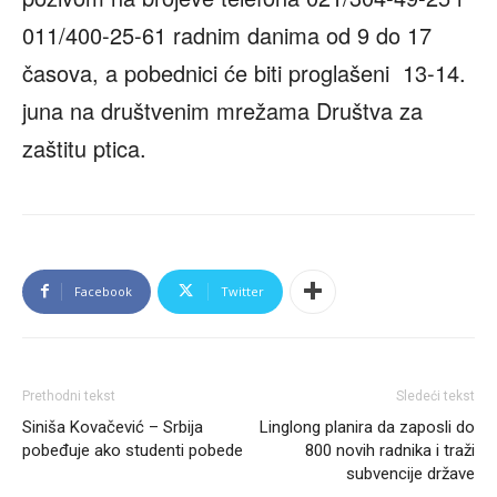
011/400-25-61 radnim danima od 9 do 17
časova, a pobednici će biti proglašeni 13-14.
juna na društvenim mrežama Društva za
zaštitu ptica.
Facebook
Twitter
Prethodni tekst
Sledeći tekst
Siniša Kovačević – Srbija
Linglong planira da zaposli do
pobeđuje ako studenti pobede
800 novih radnika i traži
subvencije države