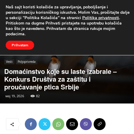
Naš sajt koristi kolačiće za upravljanje, poboljšanje i
UŽIVO
personalizaciju korisničkog iskustva. Molim Vas, pročitajte dalje
u sekciji "Politika Kolačića" na stranici
Politika privatnosti
.
Naslovna
Vesti
Poljoprivreda
Pritiskom na dugme Prihvati pristajete na upotrebu kolačića
kao što je navedeno. Prihvatam da stranica rukuje mojim
podacima.
Prihvatam
Vesti
Poljoprivreda
Domaćinstvo koje su laste izabrale –
Konkurs Društva za zaštitu i
proučavanje ptica Srbije
мај 19, 2026
82