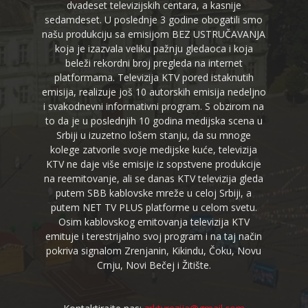
dvadeset televizijskih centara, a kasnije
sedamdeset. U poslednje 3 godine obogatili smo
našu produkciju sa emisijom BEZ USTRUČAVANJA
koja je izazvala veliku pažnju gledaoca i koja
beleži rekordni broj pregleda na internet
platformama. Televizija KTV pored istaknutih
emisija, realizuje još 10 autorskih emisija nedeljno
i svakodnevni informativni program. S obzirom na
to da je u poslednjih 10 godina medijska scena u
Srbiji u izuzetno lošem stanju, da su mnoge
kolege zatvorile svoje medijske kuće, televizija
KTV ne daje više emisije iz sopstvene produkcije
na reemitovanje, ali se danas KTV televizija gleda
putem SBB kablovske mreže u celoj Srbiji, a
putem NET TV PLUS platforme u celom svetu.
Osim kablovskog emitovanja televizija KTV
emituje i terestrijalno svoj program i na taj način
pokriva signalom Zrenjanin, Kikindu, Čoku, Novu
Crnju, Novi Bečej i Žitište.