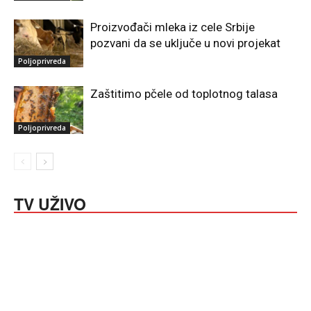
Proizvođači mleka iz cele Srbije
pozvani da se uključe u novi projekat
Poljoprivreda
Zaštitimo pčele od toplotnog talasa
Poljoprivreda
TV UŽIVO