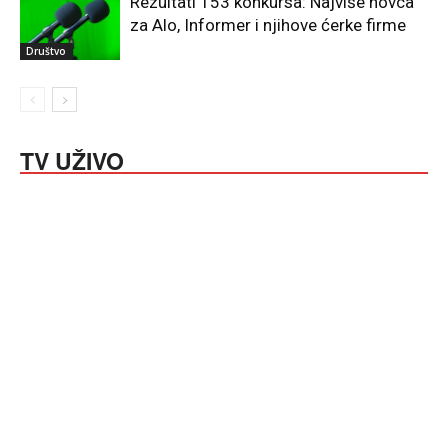
Rezultati 153 konkursa: Najviše novca
za Alo, Informer i njihove ćerke firme
Društvo
TV UŽIVO