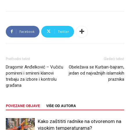
Facebook
Twitter
Prethodni tekst
Sledeći tekst
Dragomir Anđelković – Vučiću
Obeležava se Kurban-bajram,
pomireni i smireni klanovi
jedan od najvažnijih islamskih
trebaju za izbore i kontrolu
praznika
građana
POVEZANE OBJAVE
VIŠE OD AUTORA
Kako zaštititi radnike na otvorenom na
visokim temperaturama?