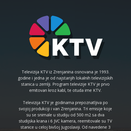
Televizija KTV iz Zrenjanina osnovana je 1993.
godine i jedna je od najstarijih lokalnih televizijskih
stanica u zemlji. Program televizije KTV je prvo
emitovan kroz kabl, te otuda ime KTV.
Televizija KTV je godinama prepoznatljiva po
svojoj produkciji i van Zrenjanina. Tri emisije koje
su se snimale u studiju od 500 m2 sa dva
studijska krana i 6 JVC kamera, reemitovale su TV
stanice u celoj bivšoj Jugoslaviji. Od navedene 3