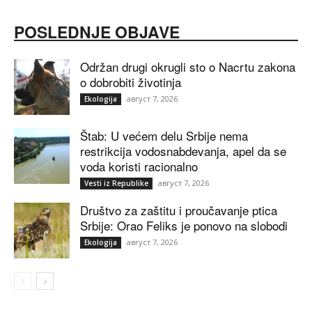
POSLEDNJE OBJAVE
Održan drugi okrugli sto o Nacrtu zakona
o dobrobiti životinja
август 7, 2026
Ekologija
Štab: U većem delu Srbije nema
restrikcija vodosnabdevanja, apel da se
voda koristi racionalno
август 7, 2026
Vesti iz Republike
Društvo za zaštitu i proučavanje ptica
Srbije: Orao Feliks je ponovo na slobodi
август 7, 2026
Ekologija