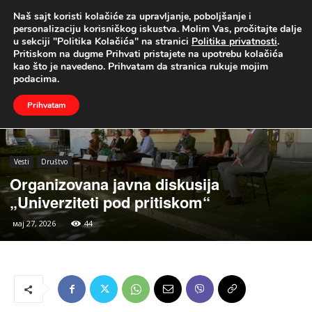
Naš sajt koristi kolačiće za upravljanje, poboljšanje i
UŽIVO
personalizaciju korisničkog iskustva. Molim Vas, pročitajte dalje
u sekciji "Politika Kolačića" na stranici
Politika privatnosti
.
Naslovna
Vesti
Društvo
Pritiskom na dugme Prihvati pristajete na upotrebu kolačića
kao što je navedeno. Prihvatam da stranica rukuje mojim
podacima.
Prihvatam
Vesti
Društvo
Organizovana javna diskusija
„Univerziteti pod pritiskom“
мај 27, 2026
44