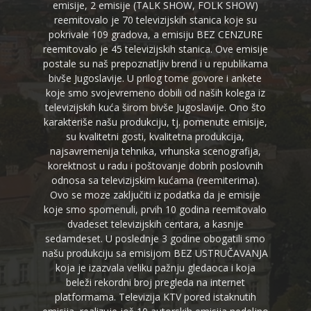
emisije, 2 emisije (TALK SHOW, FOLK SHOW)
reemitovalo je 70 televizijskih stanica koje su
pokrivale 109 gradova, a emisiju BEZ CENZURE
reemitovalo je 45 televizijskih stanica. Ove emisije
postale su naš prepoznatljiv brend i u republikama
bivše Jugoslavije. U prilog tome govore i ankete
koje smo svojevremeno dobili od naših kolega iz
televizijskih kuća širom bivše Jugoslavije. Ono što
karakteriše našu produkciju, tj. pomenute emisije,
su kvalitetni gosti, kvalitetna produkcija,
najsavremenija tehnika, vrhunska scenografija,
korektnost u radu i poštovanje dobrih poslovnih
odnosa sa televizijskim kućama (reemiterima).
Ovo se moze zaključiti iz podatka da je emisije
koje smo spomenuli, prvih 10 godina reemitovalo
dvadeset televizijskih centara, a kasnije
sedamdeset. U poslednje 3 godine obogatili smo
našu produkciju sa emisijom BEZ USTRUČAVANJA
koja je izazvala veliku pažnju gledaoca i koja
beleži rekordni broj pregleda na internet
platformama. Televizija KTV pored istaknutih