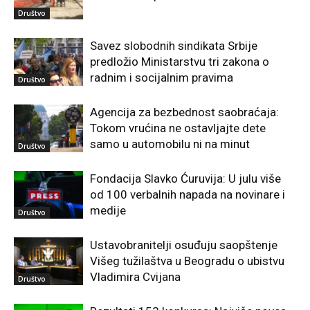
Društvo
Savez slobodnih sindikata Srbije
predložio Ministarstvu tri zakona o
radnim i socijalnim pravima
Društvo
Agencija za bezbednost saobraćaja:
Tokom vrućina ne ostavljajte dete
samo u automobilu ni na minut
Društvo
Fondacija Slavko Ćuruvija: U julu više
od 100 verbalnih napada na novinare i
medije
Društvo
Ustavobranitelji osuđuju saopštenje
Višeg tužilaštva u Beogradu o ubistvu
Vladimira Cvijana
Društvo