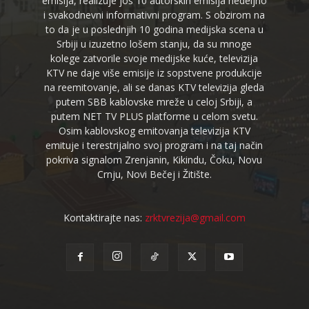
emisija, realizuje još 10 autorskih emisija nedeljno
i svakodnevni informativni program. S obzirom na
to da je u poslednjih 10 godina medijska scena u
Srbiji u izuzetno lošem stanju, da su mnoge
kolege zatvorile svoje medijske kuće, televizija
KTV ne daje više emisije iz sopstvene produkcije
na reemitovanje, ali se danas KTV televizija gleda
putem SBB kablovske mreže u celoj Srbiji, a
putem NET TV PLUS platforme u celom svetu.
Osim kablovskog emitovanja televizija KTV
emituje i terestrijalno svoj program i na taj način
pokriva signalom Zrenjanin, Kikindu, Čoku, Novu
Crnju, Novi Bečej i Žitište.
Kontaktirajte nas:
zrktvrezija@gmail.com