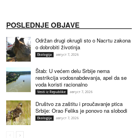
POSLEDNJE OBJAVE
Održan drugi okrugli sto o Nacrtu zakona
o dobrobiti životinja
август 7, 2026
Ekologija
Štab: U većem delu Srbije nema
restrikcija vodosnabdevanja, apel da se
voda koristi racionalno
август 7, 2026
Vesti iz Republike
Društvo za zaštitu i proučavanje ptica
Srbije: Orao Feliks je ponovo na slobodi
август 7, 2026
Ekologija