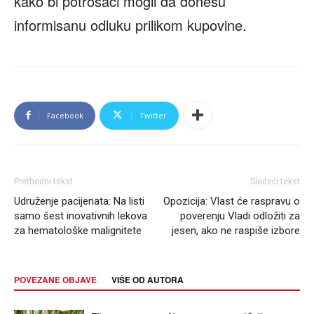
kako bi potrošači mogli da donesu
informisanu odluku prilikom kupovine.
Facebook
Twitter
Prethodni tekst
Sledeći tekst
Udruženje pacijenata: Na listi
Opozicija: Vlast će raspravu o
samo šest inovativnih lekova
poverenju Vladi odložiti za
za hematološke malignitete
jesen, ako ne raspiše izbore
POVEZANE OBJAVE
VIŠE OD AUTORA