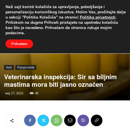
Naš sajt koristi kolačiće za upravljanje, poboljšanje i
UŽIVO
personalizaciju korisničkog iskustva. Molim Vas, pročitajte dalje
u sekciji "Politika Kolačića" na stranici
Politika privatnosti
.
Naslovna
Vesti
Poljoprivreda
Pritiskom na dugme Prihvati pristajete na upotrebu kolačića
kao što je navedeno. Prihvatam da stranica rukuje mojim
podacima.
Prihvatam
Vesti
Poljoprivreda
Veterinarska inspekcija: Sir sa biljnim
mastima mora biti jasno označen
мај 27, 2026
40