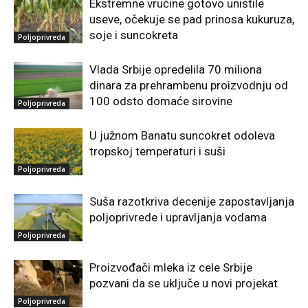
Ekstremne vrućine gotovo uništile
useve, očekuje se pad prinosa kukuruza,
soje i suncokreta
Poljoprivreda
Vlada Srbije opredelila 70 miliona
dinara za prehrambenu proizvodnju od
100 odsto domaće sirovine
Poljoprivreda
U južnom Banatu suncokret odoleva
tropskoj temperaturi i suši
Poljoprivreda
Suša razotkriva decenije zapostavljanja
poljoprivrede i upravljanja vodama
Poljoprivreda
Proizvođači mleka iz cele Srbije
pozvani da se uključe u novi projekat
Poljoprivreda