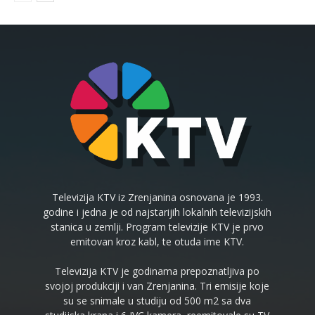
Televizija KTV iz Zrenjanina osnovana je 1993.
godine i jedna je od najstarijih lokalnih televizijskih
stanica u zemlji. Program televizije KTV je prvo
emitovan kroz kabl, te otuda ime KTV.
Televizija KTV je godinama prepoznatljiva po
svojoj produkciji i van Zrenjanina. Tri emisije koje
su se snimale u studiju od 500 m2 sa dva