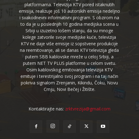
platformama. Televizija KTV pored istaknutih
emisija, realizuje još 10 autorskih emisija nedeljno
i svakodnevni informativni program. S obzirom na
to da je u poslednjih 10 godina medijska scena u
Srbiji u izuzetno lošem stanju, da su mnoge
kolege zatvorile svoje medijske kuće, televizija
KTV ne daje više emisije iz sopstvene produkcije
na reemitovanje, ali se danas KTV televizija gleda
putem SBB kablovske mreže u celoj Srbiji, a
putem NET TV PLUS platforme u celom svetu.
Osim kablovskog emitovanja televizija KTV
emituje i terestrijalno svoj program i na taj način
pokriva signalom Zrenjanin, Kikindu, Čoku, Novu
Crnju, Novi Bečej i Žitište.
Kontaktirajte nas:
zrktvrezija@gmail.com