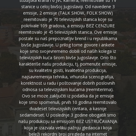
studijska krana i 6 JVC kamera, reemitovale su TV
stanice u celoj bivšoj Jugoslaviji. Od navedene 3
emisije, 2 emisije (TALK SHOW, FOLK SHOW)
reemitovalo je 70 televizijskih stanica koje su
pokrivale 109 gradova, a emisiju BEZ CENZURE
reemitovalo je 45 televizijskih stanica. Ove emisije
postale su naš prepoznatljiv brend i u republikama
bivše Jugoslavije. U prilog tome govore i ankete
koje smo svojevremeno dobili od naših kolega iz
televizijskih kuća širom bivše Jugoslavije. Ono što
karakteriše našu produkciju, tj. pomenute emisije,
su kvalitetni gosti, kvalitetna produkcija,
najsavremenija tehnika, vrhunska scenografija,
korektnost u radu i poštovanje dobrih poslovnih
odnosa sa televizijskim kućama (reemiterima).
Ovo se moze zaključiti iz podatka da je emisije
koje smo spomenuli, prvih 10 godina reemitovalo
dvadeset televizijskih centara, a kasnije
sedamdeset. U poslednje 3 godine obogatili smo
našu produkciju sa emisijom BEZ USTRUČAVANJA
koja je izazvala veliku pažnju gledaoca i koja
beleži rekordni broj pregleda na internet