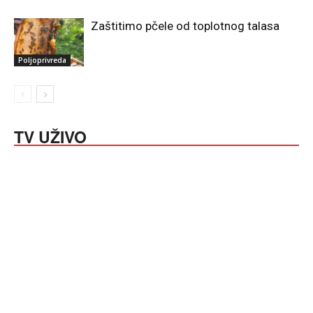
Zaštitimo pčele od toplotnog talasa
Poljoprivreda
TV UŽIVO