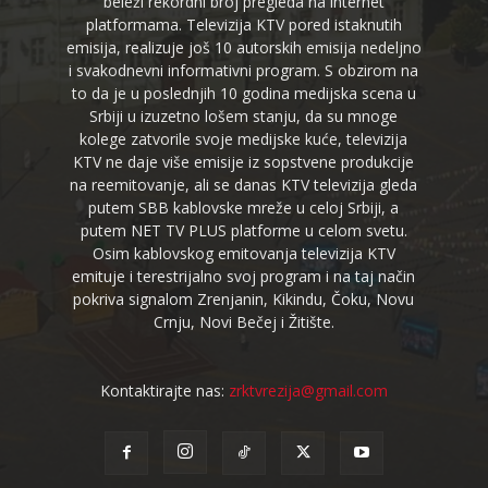
beleži rekordni broj pregleda na internet
platformama. Televizija KTV pored istaknutih
emisija, realizuje još 10 autorskih emisija nedeljno
i svakodnevni informativni program. S obzirom na
to da je u poslednjih 10 godina medijska scena u
Srbiji u izuzetno lošem stanju, da su mnoge
kolege zatvorile svoje medijske kuće, televizija
KTV ne daje više emisije iz sopstvene produkcije
na reemitovanje, ali se danas KTV televizija gleda
putem SBB kablovske mreže u celoj Srbiji, a
putem NET TV PLUS platforme u celom svetu.
Osim kablovskog emitovanja televizija KTV
emituje i terestrijalno svoj program i na taj način
pokriva signalom Zrenjanin, Kikindu, Čoku, Novu
Crnju, Novi Bečej i Žitište.
Kontaktirajte nas:
zrktvrezija@gmail.com