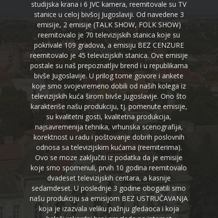
studijska krana i 6 JVC kamera, reemitovale su TV
stanice u celoj bivšoj Jugoslaviji. Od navedene 3
emisije, 2 emisije (TALK SHOW, FOLK SHOW)
reemitovalo je 70 televizijskih stanica koje su
pokrivale 109 gradova, a emisiju BEZ CENZURE
reemitovalo je 45 televizijskih stanica. Ove emisije
postale su naš prepoznatljiv brend i u republikama
bivše Jugoslavije. U prilog tome govore i ankete
koje smo svojevremeno dobili od naših kolega iz
televizijskih kuća širom bivše Jugoslavije. Ono što
karakteriše našu produkciju, tj. pomenute emisije,
su kvalitetni gosti, kvalitetna produkcija,
najsavremenija tehnika, vrhunska scenografija,
korektnost u radu i poštovanje dobrih poslovnih
odnosa sa televizijskim kućama (reemiterima).
Ovo se moze zaključiti iz podatka da je emisije
koje smo spomenuli, prvih 10 godina reemitovalo
dvadeset televizijskih centara, a kasnije
sedamdeset. U poslednje 3 godine obogatili smo
našu produkciju sa emisijom BEZ USTRUČAVANJA
koja je izazvala veliku pažnju gledaoca i koja