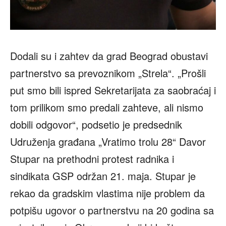
Dodali su i zahtev da grad Beograd obustavi
partnerstvo sa prevoznikom „Strela“. „Prošli
put smo bili ispred Sekretarijata za saobraćaj i
tom prilikom smo predali zahteve, ali nismo
dobili odgovor“, podsetio je predsednik
Udruženja građana „Vratimo trolu 28“ Davor
Stupar na prethodni protest radnika i
sindikata GSP održan 21. maja. Stupar je
rekao da gradskim vlastima nije problem da
potpišu ugovor o partnerstvu na 20 godina sa