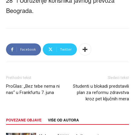
28“ i Udruženje korisnika javnog prevoza
Beograda.
Facebook
Twitter
Prethodni tekst
Sledeći tekst
ProGlas: „Bez tebe nema ni
Studenti u blokadi predstavili
nas“ u Frankfurtu 7. juna
plan za reformu zdravstva
kroz pet ključnih mera
POVEZANE OBJAVE
VIŠE OD AUTORA