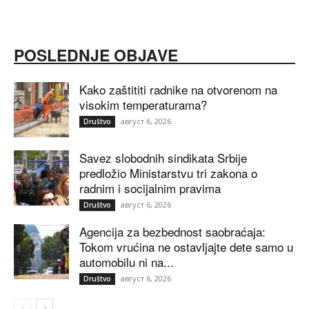
POSLEDNJE OBJAVE
Kako zaštititi radnike na otvorenom na
visokim temperaturama?
август 6, 2026
Društvo
Savez slobodnih sindikata Srbije
predložio Ministarstvu tri zakona o
radnim i socijalnim pravima
август 6, 2026
Društvo
Agencija za bezbednost saobraćaja:
Tokom vrućina ne ostavljajte dete samo u
automobilu ni na...
август 6, 2026
Društvo