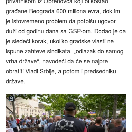
privatnikom iz Obrenovca koji bi koštao
građane Beograda 600 miliona evra, dok im
je istovremeno problem da potpišu ugovor
duži od godinu dana sa GSP-om. Dodao je da
je sledeći korak, ukoliko gradske vlasti ne
ispune zahteve sindikata, „odlazak do samog
vrha države“, navodeći da će se najpre
obratiti Vladi Srbije, a potom i predsedniku
države.