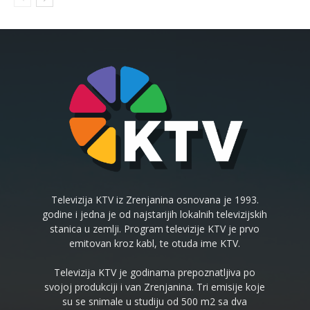
Televizija KTV iz Zrenjanina osnovana je 1993.
godine i jedna je od najstarijih lokalnih televizijskih
stanica u zemlji. Program televizije KTV je prvo
emitovan kroz kabl, te otuda ime KTV.
Televizija KTV je godinama prepoznatljiva po
svojoj produkciji i van Zrenjanina. Tri emisije koje
su se snimale u studiju od 500 m2 sa dva