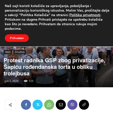
Naš sajt koristi kolačiće za upravljanje, poboljšanje i
UŽIVO
personalizaciju korisničkog iskustva. Molim Vas, pročitajte dalje
u sekciji "Politika Kolačića" na stranici
Politika privatnosti
.
Naslovna
Vesti
Društvo
Pritiskom na dugme Prihvati pristajete na upotrebu kolačića
kao što je navedeno. Prihvatam da stranica rukuje mojim
podacima.
Prihvatam
Vesti
Društvo
Protest radnika GSP zbog privatizacije,
Šapiću rođendanska torta u obliku
trolejbusa
јун 1, 2026
125