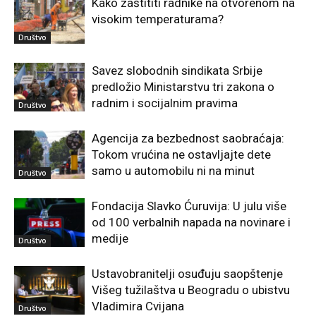
Kako zaštititi radnike na otvorenom na
visokim temperaturama?
Društvo
Savez slobodnih sindikata Srbije
predložio Ministarstvu tri zakona o
radnim i socijalnim pravima
Društvo
Agencija za bezbednost saobraćaja:
Tokom vrućina ne ostavljajte dete
samo u automobilu ni na minut
Društvo
Fondacija Slavko Ćuruvija: U julu više
od 100 verbalnih napada na novinare i
medije
Društvo
Ustavobranitelji osuđuju saopštenje
Višeg tužilaštva u Beogradu o ubistvu
Vladimira Cvijana
Društvo