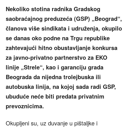
Nekoliko stotina radnika Gradskog
saobraćajnog preduzeća (GSP) „Beograd“,
članova više sindikata i udruženja, okupilo
se danas oko podne na Trgu republike
zahtevajući hitno obustavljanje konkursa
za javno-privatno partnerstvo za EKO
linije „Strele“, kao i garanciju grada
Beograda da nijedna trolejbuska ili
autobuska linija, na kojoj sada radi GSP,
ubuduće neće biti predata privatnim
prevoznicima.
Okupljeni su, uz duvanje u pištaljke i