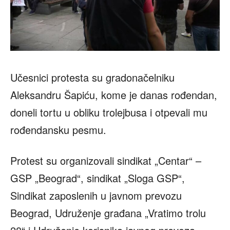
Učesnici protesta su gradonačelniku
Aleksandru Šapiću, kome je danas rođendan,
doneli tortu u obliku trolejbusa i otpevali mu
rođendansku pesmu.
Protest su organizovali sindikat „Centar“ –
GSP „Beograd“, sindikat „Sloga GSP“,
Sindikat zaposlenih u javnom prevozu
Beograd, Udruženje građana „Vratimo trolu