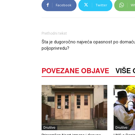
Facebook
Twitter
Wh
Prethodni tekst
Šta je dugoročno najveća opasnost po domać
poljoprivredu?
POVEZANE OBJAVE
VIŠE
Društvo
Društvo