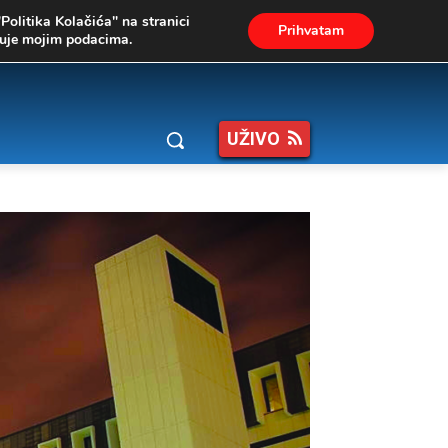
"Politika Kolačića" na stranici
Prihvatam
ukuje mojim podacima.
UŽIVO