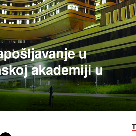
apošljavanje u
skoj akademiji u
T