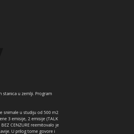
kih stanica u zemlji. Program
 se snimale u studiju od 500 m2
dene 3 emisije, 2 emisije (TALK
iju BEZ CENZURE reemitovalo je
lavije. U prilog tome govore i