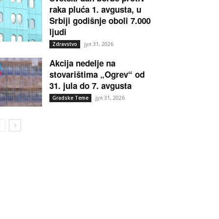
raka pluća 1. avgusta, u
Srbiji godišnje oboli 7.000
ljudi
јул 31, 2026
Zdravstvo
Akcija nedelje na
stovarištima „Ogrev“ od
31. jula do 7. avgusta
јул 31, 2026
Gradske Teme