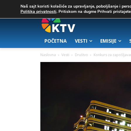
C
03. август 2026.
20.8
Zrenjanin
Naš sajt koristi kolačiće za upravljanje, poboljšanje i pers
Politika privatnosti
. Pritiskom na dugme Prihvati pristaje
POČETNA
VESTI
EMISIJE
Naslovna
Vesti
Društvo
Konkurs za zapošljava