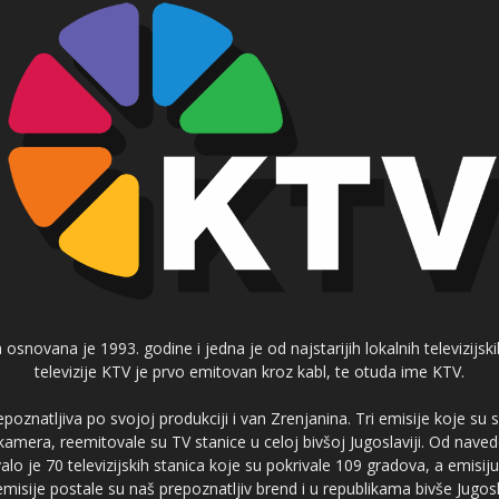
 osnovana je 1993. godine i jedna je od najstarijih lokalnih televizijs
televizije KTV je prvo emitovan kroz kabl, te otuda ime KTV.
poznatljiva po svojoj produkciji i van Zrenjanina. Tri emisije koje su
 kamera, reemitovale su TV stanice u celoj bivšoj Jugoslaviji. Od nave
je 70 televizijskih stanica koje su pokrivale 109 gradova, a emis
 emisije postale su naš prepoznatljiv brend i u republikama bivše Jugos