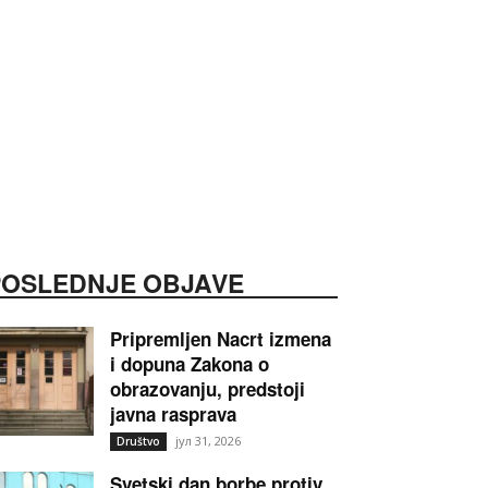
POSLEDNJE OBJAVE
Pripremljen Nacrt izmena
i dopuna Zakona o
obrazovanju, predstoji
javna rasprava
јул 31, 2026
Društvo
Svetski dan borbe protiv