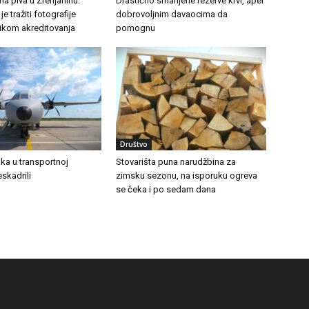
a piva u Zrenjaninu:
Drastično smanjene rezerve krvi, apel
e tražiti fotografije
dobrovoljnim davaocima da
likom akreditovanja
pomognu
Društvo
ka u transportnoj
Stovarišta puna narudžbina za
eskadrili
zimsku sezonu, na isporuku ogreva
se čeka i po sedam dana