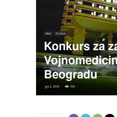
Vesti
Društvo
Konkurs za z
Vojnomedicin
Beogradu
јун 2, 2026
106