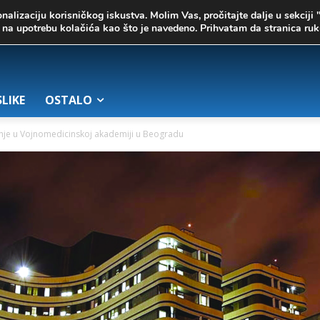
onalizaciju korisničkog iskustva. Molim Vas, pročitajte dalje u sekciji 
te na upotrebu kolačića kao što je navedeno. Prihvatam da stranica r
SLIKE
OSTALO
nje u Vojnomedicinskoj akademiji u Beogradu