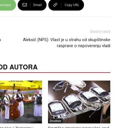
atsApp
Email
Copy URL
Sledeći tekst
u
Aleksić (NPS): Vlast je u strahu od skupštinske
rasprave o nepoverenju vladi
 OD AUTORA
Društvo