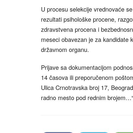
U procesu selekcije vrednovaće se
rezultati psihološke procene, razg
zdravstvena procena i bezbednosna
meseci obavezan je za kandidate ko
državnom organu.
Prijave sa dokumentacijom podno
14 časova ili preporučenom poštom
Ulica Crnotravska broj 17, Beogra
radno mesto pod rednim brojem…“