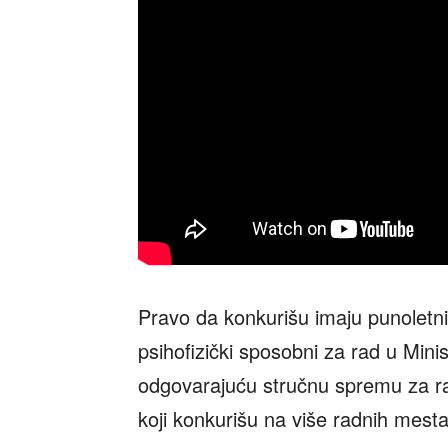
Pravo da konkurišu imaju punoletni 
psihofizički sposobni za rad u Minis
odgovarajuću stručnu spremu za rad
koji konkurišu na više radnih mes