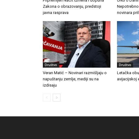
Pripremljen Nacrt izmena i dopuna
UNS o Danim
Zakona o obrazovanju, predstoji
Nepotrebno j
javna rasprava
novinara pri
Društvo
Društvo
Veran Matić – Novinari razmišljaju o
Letačka obu
napuštanju zemlje, mediji su na
avijacijskoj 
izdisaju