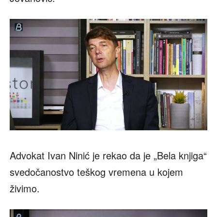
Advokat Ivan Ninić je rekao da je „Bela knjiga“
svedočanostvo teškog vremena u kojem
živimo.