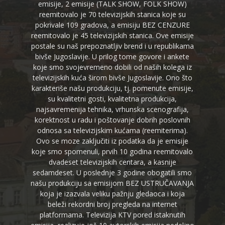
emisije, 2 emisije (TALK SHOW, FOLK SHOW)
reemitovalo je 70 televizijskih stanica koje su
pokrivale 109 gradova, a emisiju BEZ CENZURE
reemitovalo je 45 televizijskih stanica. Ove emisije
postale su naš prepoznatljiv brend i u republikama
bivše Jugoslavije. U prilog tome govore i ankete
koje smo svojevremeno dobili od naših kolega iz
televizijskih kuća širom bivše Jugoslavije. Ono što
karakteriše našu produkciju, tj. pomenute emisije,
su kvalitetni gosti, kvalitetna produkcija,
najsavremenija tehnika, vrhunska scenografija,
korektnost u radu i poštovanje dobrih poslovnih
odnosa sa televizijskim kućama (reemiterima).
Ovo se moze zaključiti iz podatka da je emisije
koje smo spomenuli, prvih 10 godina reemitovalo
dvadeset televizijskih centara, a kasnije
sedamdeset. U poslednje 3 godine obogatili smo
našu produkciju sa emisijom BEZ USTRUČAVANJA
koja je izazvala veliku pažnju gledaoca i koja
beleži rekordni broj pregleda na internet
platformama. Televizija KTV pored istaknutih