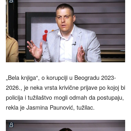
„Bela knjiga“, o korupciji u Beogradu 2023-
2026., je neka vrsta krivične prijave po kojoj bi
policija i tužilaštvo mogli odmah da postupaju,
rekla je Jasmina Paunović, tužilac.