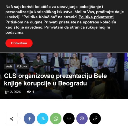
Naš sajt koristi kolačiće za upravljanje, poboljšanje i
UŽIVO
personalizaciju korisničkog iskustva. Molim Vas, pročitajte dalje
u sekciji "Politika Kolačića" na stranici
Politika privatnosti
.
Naslovna
Vesti
Politika
Pritiskom na dugme Prihvati pristajete na upotrebu kolačića
kao što je navedeno. Prihvatam da stranica rukuje mojim
podacima.
Prihvatam
Vesti
Politika
CLS organizovao prezentaciju Bele
knjige korupcije u Beogradu
јул 2, 2026
41