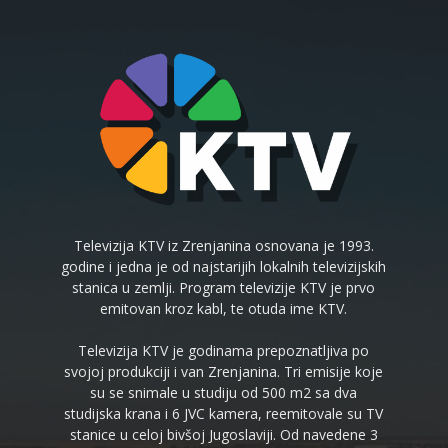
Televizija KTV iz Zrenjanina osnovana je 1993.
godine i jedna je od najstarijih lokalnih televizijskih
stanica u zemlji. Program televizije KTV je prvo
emitovan kroz kabl, te otuda ime KTV.
Televizija KTV je godinama prepoznatljiva po
svojoj produkciji i van Zrenjanina. Tri emisije koje
su se snimale u studiju od 500 m2 sa dva
studijska krana i 6 JVC kamera, reemitovale su TV
stanice u celoj bivšoj Jugoslaviji. Od navedene 3