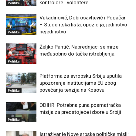
kontrolore i volontere
Politika
Vukadinović, Dobrosavljević i Pogačar
– Studentska lista, opozicija, jedinstvo i
nejedinstvo
Politika
Željko Pantić: Naprednjaci se mrze
međusobno do tačke istrebljenja
Politika
Platforma za evropsku Srbiju uputila
upozorenje institucijama EU zbog
povećanja tenzija na Kosovu
Politika
ODIHR: Potrebna puna posmatračka
misija za predstojeće izbore u Srbiji
Politika
Istraživanje Nove srpske političke misli: