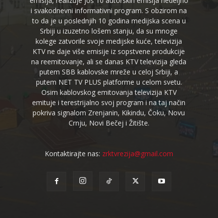
emisija, realizuje još 10 autorskih emisija nedeljno
i svakodnevni informativni program. S obzirom na
to da je u poslednjih 10 godina medijska scena u
Srbiji u izuzetno lošem stanju, da su mnoge
kolege zatvorile svoje medijske kuće, televizija
KTV ne daje više emisije iz sopstvene produkcije
na reemitovanje, ali se danas KTV televizija gleda
putem SBB kablovske mreže u celoj Srbiji, a
putem NET TV PLUS platforme u celom svetu.
Osim kablovskog emitovanja televizija KTV
emituje i terestrijalno svoj program i na taj način
pokriva signalom Zrenjanin, Kikindu, Čoku, Novu
Crnju, Novi Bečej i Žitište.
Kontaktirajte nas:
zrktvrezija@gmail.com