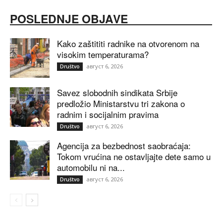
POSLEDNJE OBJAVE
Kako zaštititi radnike na otvorenom na
visokim temperaturama?
август 6, 2026
Društvo
Savez slobodnih sindikata Srbije
predložio Ministarstvu tri zakona o
radnim i socijalnim pravima
август 6, 2026
Društvo
Agencija za bezbednost saobraćaja:
Tokom vrućina ne ostavljajte dete samo u
automobilu ni na...
август 6, 2026
Društvo