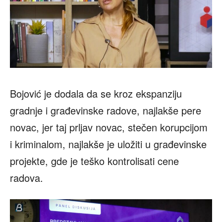
Bojović je dodala da se kroz ekspanziju
gradnje i građevinske radove, najlakše pere
novac, jer taj prljav novac, stečen korupcijom
i kriminalom, najlakše je uložiti u građevinske
projekte, gde je teško kontrolisati cene
radova.