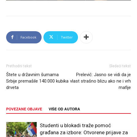
Facebook
Twitter
Prethodni tekst
Sledeći tekst
Štete u državnim šumama
Prelević: Jasno se vidi da je
Srbije premašile 140.000 kubika
vlast strašno blizu ako ne i vrh
drveta
mafije
POVEZANE OBJAVE
VIŠE OD AUTORA
Studenti u blokadi traže pomoć
građana za izbore: Otvorene prijave za