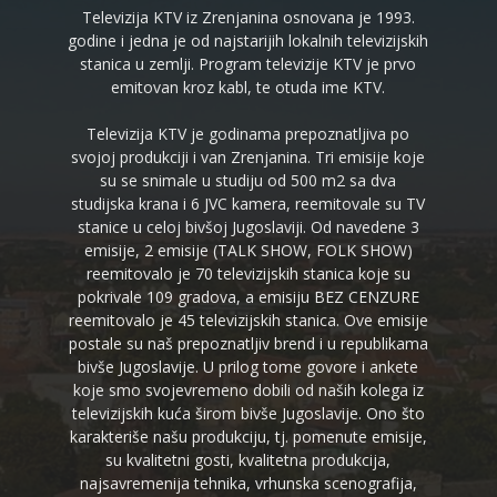
Televizija KTV iz Zrenjanina osnovana je 1993.
godine i jedna je od najstarijih lokalnih televizijskih
stanica u zemlji. Program televizije KTV je prvo
emitovan kroz kabl, te otuda ime KTV.
Televizija KTV je godinama prepoznatljiva po
svojoj produkciji i van Zrenjanina. Tri emisije koje
su se snimale u studiju od 500 m2 sa dva
studijska krana i 6 JVC kamera, reemitovale su TV
stanice u celoj bivšoj Jugoslaviji. Od navedene 3
emisije, 2 emisije (TALK SHOW, FOLK SHOW)
reemitovalo je 70 televizijskih stanica koje su
pokrivale 109 gradova, a emisiju BEZ CENZURE
reemitovalo je 45 televizijskih stanica. Ove emisije
postale su naš prepoznatljiv brend i u republikama
bivše Jugoslavije. U prilog tome govore i ankete
koje smo svojevremeno dobili od naših kolega iz
televizijskih kuća širom bivše Jugoslavije. Ono što
karakteriše našu produkciju, tj. pomenute emisije,
su kvalitetni gosti, kvalitetna produkcija,
najsavremenija tehnika, vrhunska scenografija,