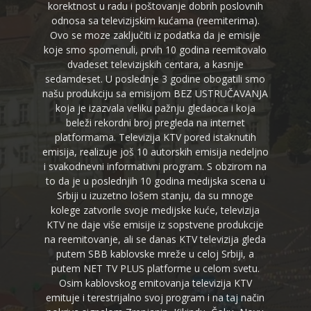
korektnost u radu i poštovanje dobrih poslovnih
odnosa sa televizijskim kućama (reemiterima).
Ovo se moze zaključiti iz podatka da je emisije
koje smo spomenuli, prvih 10 godina reemitovalo
dvadeset televizijskih centara, a kasnije
sedamdeset. U poslednje 3 godine obogatili smo
našu produkciju sa emisijom BEZ USTRUČAVANJA
koja je izazvala veliku pažnju gledaoca i koja
beleži rekordni broj pregleda na internet
platformama. Televizija KTV pored istaknutih
emisija, realizuje još 10 autorskih emisija nedeljno
i svakodnevni informativni program. S obzirom na
to da je u poslednjih 10 godina medijska scena u
Srbiji u izuzetno lošem stanju, da su mnoge
kolege zatvorile svoje medijske kuće, televizija
KTV ne daje više emisije iz sopstvene produkcije
na reemitovanje, ali se danas KTV televizija gleda
putem SBB kablovske mreže u celoj Srbiji, a
putem NET TV PLUS platforme u celom svetu.
Osim kablovskog emitovanja televizija KTV
emituje i terestrijalno svoj program i na taj način