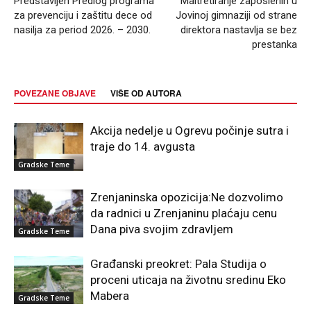
Predstavljen Predlog programa
Maltretiranje zaposlenih u
za prevenciju i zaštitu dece od
Jovinoj gimnaziji od strane
nasilja za period 2026. – 2030.
direktora nastavlja se bez
prestanka
POVEZANE OBJAVE
VIŠE OD AUTORA
Akcija nedelje u Ogrevu počinje sutra i
traje do 14. avgusta
Gradske Teme
Zrenjaninska opozicija:Ne dozvolimo
da radnici u Zrenjaninu plaćaju cenu
Dana piva svojim zdravljem
Gradske Teme
Građanski preokret: Pala Studija o
proceni uticaja na životnu sredinu Eko
Mabera
Gradske Teme