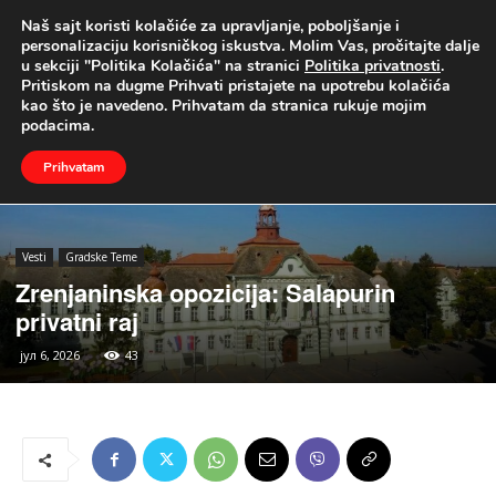
Naš sajt koristi kolačiće za upravljanje, poboljšanje i
UŽIVO
personalizaciju korisničkog iskustva. Molim Vas, pročitajte dalje
u sekciji "Politika Kolačića" na stranici
Politika privatnosti
.
Naslovna
Vesti
Gradske Teme
Pritiskom na dugme Prihvati pristajete na upotrebu kolačića
kao što je navedeno. Prihvatam da stranica rukuje mojim
podacima.
Prihvatam
Vesti
Gradske Teme
Zrenjaninska opozicija: Salapurin
privatni raj
јул 6, 2026
43