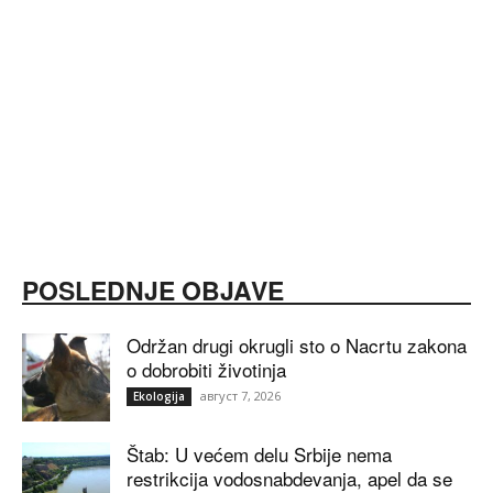
POSLEDNJE OBJAVE
Održan drugi okrugli sto o Nacrtu zakona
o dobrobiti životinja
август 7, 2026
Ekologija
Štab: U većem delu Srbije nema
restrikcija vodosnabdevanja, apel da se