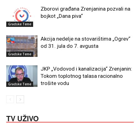
Zborovi građana Zrenjanina pozvali na
bojkot „Dana piva“
Gradske Teme
Akcija nedelje na stovarištima „Ogrev“
od 31. jula do 7. avgusta
Gradske Teme
JKP „Vodovod i kanalizacija“ Zrenjanin:
Tokom toplotnog talasa racionalno
trošite vodu
Gradske Teme
TV UŽIVO