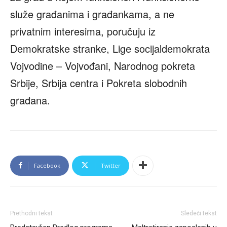
služe građanima i građankama, a ne
privatnim interesima, poručuju iz
Demokratske stranke, Lige socijaldemokrata
Vojvodine – Vojvođani, Narodnog pokreta
Srbije, Srbija centra i Pokreta slobodnih
građana.
Facebook
Twitter
Prethodni tekst
Sledeći tekst