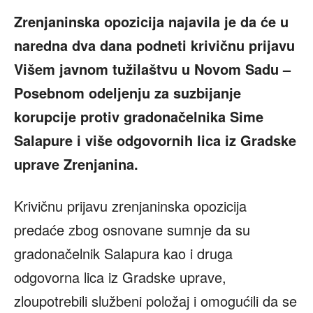
Zrenjaninska opozicija najavila je da će u
naredna dva dana podneti krivičnu prijavu
Višem
javnom tužilaštvu u Novom Sadu –
Posebnom odeljenju za suzbijanje
korupcije protiv
gradonačelnika Sime
Salapure i više odgovornih lica iz Gradske
uprave Zrenjanina
.
Krivičnu prijavu zrenjaninska opozicija
predaće zbog osnovane sumnje da su
gradonačelnik Salapura kao i druga
odgovorna lica iz Gradske uprave,
zloupotrebili službeni položaj i omogućili da se