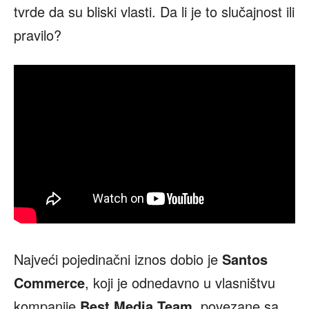
tvrde da su bliski vlasti. Da li je to slučajnost ili
pravilo?
Najveći pojedinačni iznos dobio je
Santos
Commerce
, koji je odnedavno u vlasništvu
kompanije
Best Media Team
, povezane sa