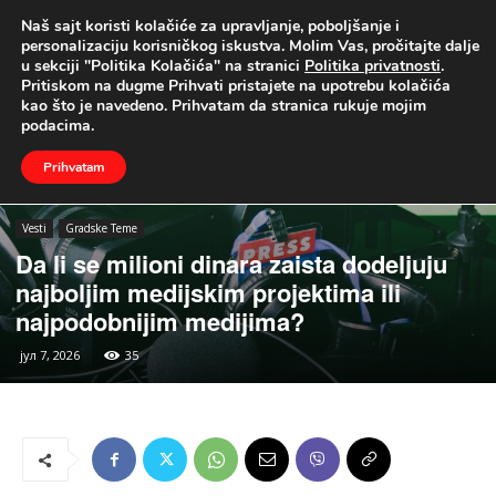
Naš sajt koristi kolačiće za upravljanje, poboljšanje i
UŽIVO
personalizaciju korisničkog iskustva. Molim Vas, pročitajte dalje
u sekciji "Politika Kolačića" na stranici
Politika privatnosti
.
Naslovna
Vesti
Gradske Teme
Pritiskom na dugme Prihvati pristajete na upotrebu kolačića
kao što je navedeno. Prihvatam da stranica rukuje mojim
podacima.
Prihvatam
Vesti
Gradske Teme
Da li se milioni dinara zaista dodeljuju
najboljim medijskim projektima ili
najpodobnijim medijima?
јул 7, 2026
35