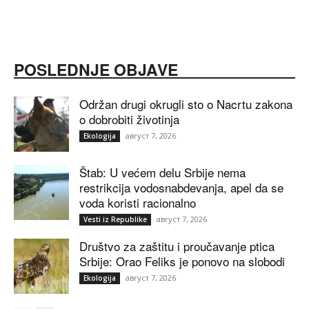
POSLEDNJE OBJAVE
Održan drugi okrugli sto o Nacrtu zakona
o dobrobiti životinja
август 7, 2026
Ekologija
Štab: U većem delu Srbije nema
restrikcija vodosnabdevanja, apel da se
voda koristi racionalno
август 7, 2026
Vesti iz Republike
Društvo za zaštitu i proučavanje ptica
Srbije: Orao Feliks je ponovo na slobodi
август 7, 2026
Ekologija