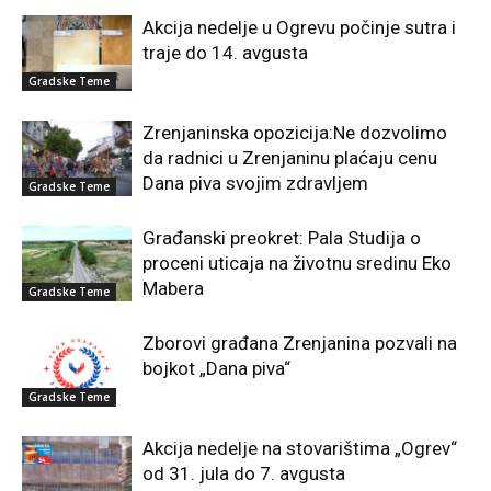
Akcija nedelje u Ogrevu počinje sutra i
traje do 14. avgusta
Gradske Teme
Zrenjaninska opozicija:Ne dozvolimo
da radnici u Zrenjaninu plaćaju cenu
Dana piva svojim zdravljem
Gradske Teme
Građanski preokret: Pala Studija o
proceni uticaja na životnu sredinu Eko
Mabera
Gradske Teme
Zborovi građana Zrenjanina pozvali na
bojkot „Dana piva“
Gradske Teme
Akcija nedelje na stovarištima „Ogrev“
od 31. jula do 7. avgusta