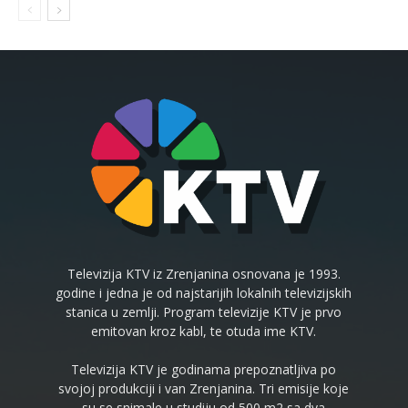
Televizija KTV iz Zrenjanina osnovana je 1993.
godine i jedna je od najstarijih lokalnih televizijskih
stanica u zemlji. Program televizije KTV je prvo
emitovan kroz kabl, te otuda ime KTV.
Televizija KTV je godinama prepoznatljiva po
svojoj produkciji i van Zrenjanina. Tri emisije koje
su se snimale u studiju od 500 m2 sa dva