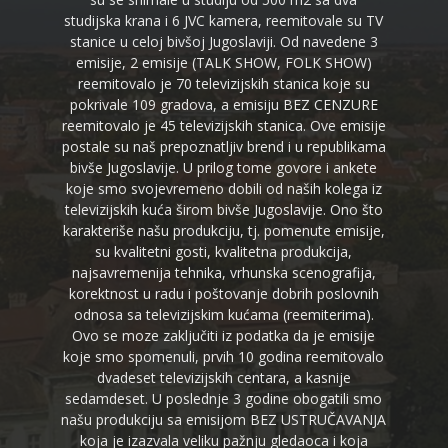
studijska krana i 6 JVC kamera, reemitovale su TV
stanice u celoj bivšoj Jugoslaviji. Od navedene 3
emisije, 2 emisije (TALK SHOW, FOLK SHOW)
reemitovalo je 70 televizijskih stanica koje su
pokrivale 109 gradova, a emisiju BEZ CENZURE
reemitovalo je 45 televizijskih stanica. Ove emisije
postale su naš prepoznatljiv brend i u republikama
bivše Jugoslavije. U prilog tome govore i ankete
koje smo svojevremeno dobili od naših kolega iz
televizijskih kuća širom bivše Jugoslavije. Ono što
karakteriše našu produkciju, tj. pomenute emisije,
su kvalitetni gosti, kvalitetna produkcija,
najsavremenija tehnika, vrhunska scenografija,
korektnost u radu i poštovanje dobrih poslovnih
odnosa sa televizijskim kućama (reemiterima).
Ovo se moze zaključiti iz podatka da je emisije
koje smo spomenuli, prvih 10 godina reemitovalo
dvadeset televizijskih centara, a kasnije
sedamdeset. U poslednje 3 godine obogatili smo
našu produkciju sa emisijom BEZ USTRUČAVANJA
koja je izazvala veliku pažnju gledaoca i koja