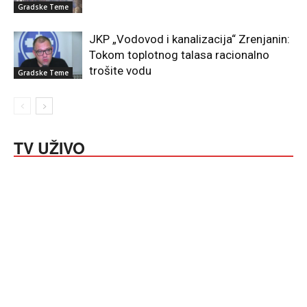
Gradske Teme
JKP „Vodovod i kanalizacija“ Zrenjanin:
Tokom toplotnog talasa racionalno
trošite vodu
Gradske Teme
TV UŽIVO