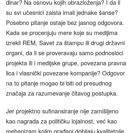
dinar? Na osnovu kojih obrazloženja? I da li
su svi učesnici zaista imali jednake šanse?
Posebno pitanje ostaje bez jasnog odgovora.
Kada se procenjuju mere koje su medijima
izrekli REM, Savet za štampu ili drugi državni
organi, da li se proveravaju samo podnosioci
projekta ili i medijske grupe, povezana pravna
lica i vlasnički povezane kompanije? Odgovor
na to pitanje mogao bi biti od presudnog
značaja za razumevanje čitavog postupka.
Jer projektno sufinansiranje nije zamišljeno
kao nagrada za političku lojalnost, već kao
mehanizam kojim građani dobijaju kvalitetnije,