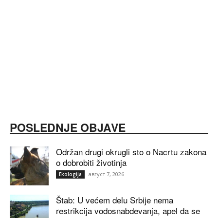
POSLEDNJE OBJAVE
Održan drugi okrugli sto o Nacrtu zakona
o dobrobiti životinja
август 7, 2026
Ekologija
Štab: U većem delu Srbije nema
restrikcija vodosnabdevanja, apel da se