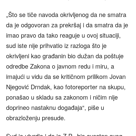
„Što se tiče navoda okrivljenog da ne smatra
da je odgovoran za prekršaj i da smatra da je
imao pravo da tako reaguje u ovoj situaciji,
sud iste nije prihvatio iz razloga što je
okrivljeni kao građanin bio dužan da poštuje
odredbe Zakona o javnom redu i miru, a
imajući u vidu da se kritičnom prilikom Jovan
Njegović Drndak, kao fotoreporter na skupu,
ponašao u skladu sa zakonom i ničim nije
doprineo nastaknu događaja“, piše u
obrazloženju presude.
Sud je utvrdio i da je Z.P. „bio svestan svog