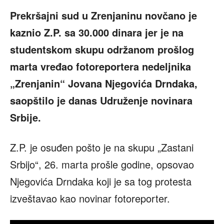
Prekršajni sud u Zrenjaninu novčano je
kaznio Z.P. sa 30.000 dinara jer je na
studentskom skupu održanom prošlog
marta vređao fotoreportera nedeljnika
„Zrenjanin“ Jovana Njegovića Drndaka,
saopštilo je danas Udruženje novinara
Srbije.
Z.P. je osuđen pošto je na skupu „Zastani
Srbijo“, 26. marta prošle godine, opsovao
Njegovića Drndaka koji je sa tog protesta
izveštavao kao novinar fotoreporter.