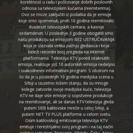
korektnost u radu i poštovanje dobrih poslovnih
odnosa sa televizijskim kućama (reemiterima).
Ovo se moze zaključiti iz podatka da je emisije
koje smo spomenuli, prvih 10 godina reemitovalo
dvadeset televizijskih centara, a kasnije
sedamdeset. U poslednje 3 godine obogatili smo
našu produkciju sa emisijom BEZ USTRUČAVANJA
koja je izazvala veliku pažnju gledaoca i koja
beleži rekordni broj pregleda na internet
platformama. Televizija KTV pored istaknutih
emisija, realizuje još 10 autorskih emisija nedeljno
i svakodnevni informativni program. S obzirom na
to da je u poslednjih 10 godina medijska scena u
Srbiji u izuzetno lošem stanju, da su mnoge
kolege zatvorile svoje medijske kuće, televizija
KTV ne daje više emisije iz sopstvene produkcije
na reemitovanje, ali se danas KTV televizija gleda
putem SBB kablovske mreže u celoj Srbiji, a
putem NET TV PLUS platforme u celom svetu.
Osim kablovskog emitovanja televizija KTV
emituje i terestrijalno svoj program i na taj način
pokriva signalom Zrenjanin, Kikindu, Čoku, Novu