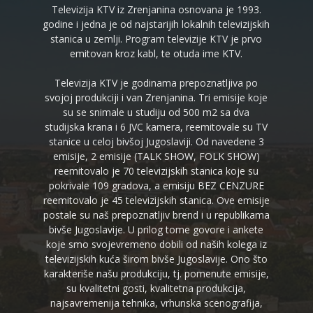
Televizija KTV iz Zrenjanina osnovana je 1993.
godine i jedna je od najstarijih lokalnih televizijskih
stanica u zemlji. Program televizije KTV je prvo
emitovan kroz kabl, te otuda ime KTV.
Televizija KTV je godinama prepoznatljiva po
svojoj produkciji i van Zrenjanina. Tri emisije koje
su se snimale u studiju od 500 m2 sa dva
studijska krana i 6 JVC kamera, reemitovale su TV
stanice u celoj bivšoj Jugoslaviji. Od navedene 3
emisije, 2 emisije (TALK SHOW, FOLK SHOW)
reemitovalo je 70 televizijskih stanica koje su
pokrivale 109 gradova, a emisiju BEZ CENZURE
reemitovalo je 45 televizijskih stanica. Ove emisije
postale su naš prepoznatljiv brend i u republikama
bivše Jugoslavije. U prilog tome govore i ankete
koje smo svojevremeno dobili od naših kolega iz
televizijskih kuća širom bivše Jugoslavije. Ono što
karakteriše našu produkciju, tj. pomenute emisije,
su kvalitetni gosti, kvalitetna produkcija,
najsavremenija tehnika, vrhunska scenografija,