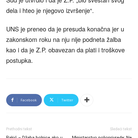
dela i hteo je njegovo izvršenje“.
UNS je preneo da je presuda konačna jer u
zakonskom roku na nju nije podneta žalba
kao i da je Z.P. obavezan da plati i troškove
postupka.
Facebook
Twitter
Prethodni tekst
Sledeći tekst
Bakić – Džaba bolnice ako u
Ministarstvo poljoprivrede: Ne