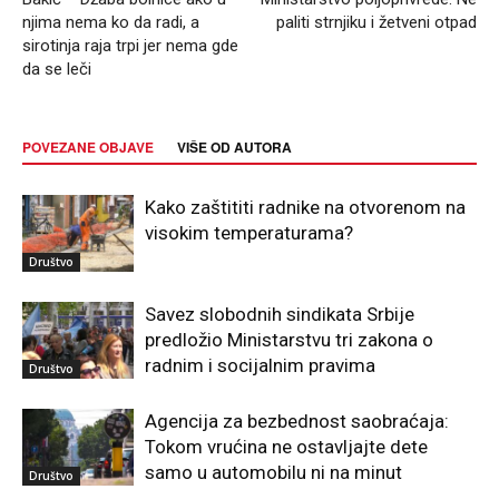
njima nema ko da radi, a
paliti strnjiku i žetveni otpad
sirotinja raja trpi jer nema gde
da se leči
POVEZANE OBJAVE
VIŠE OD AUTORA
Kako zaštititi radnike na otvorenom na
visokim temperaturama?
Društvo
Savez slobodnih sindikata Srbije
predložio Ministarstvu tri zakona o
radnim i socijalnim pravima
Društvo
Agencija za bezbednost saobraćaja:
Tokom vrućina ne ostavljajte dete
samo u automobilu ni na minut
Društvo