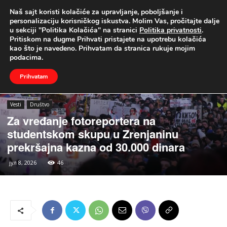
Naš sajt koristi kolačiće za upravljanje, poboljšanje i
UŽIVO
personalizaciju korisničkog iskustva. Molim Vas, pročitajte dalje
u sekciji "Politika Kolačića" na stranici
Politika privatnosti
.
Naslovna
Vesti
Društvo
Pritiskom na dugme Prihvati pristajete na upotrebu kolačića
kao što je navedeno. Prihvatam da stranica rukuje mojim
podacima.
Prihvatam
Vesti
Društvo
Za vređanje fotoreportera na
studentskom skupu u Zrenjaninu
prekršajna kazna od 30.000 dinara
јул 8, 2026
46