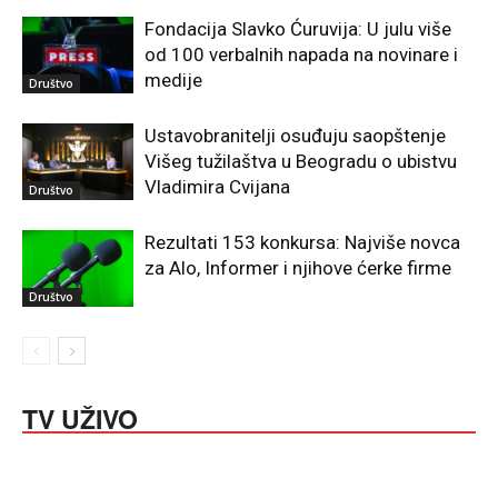
Fondacija Slavko Ćuruvija: U julu više
od 100 verbalnih napada na novinare i
medije
Društvo
Ustavobranitelji osuđuju saopštenje
Višeg tužilaštva u Beogradu o ubistvu
Vladimira Cvijana
Društvo
Rezultati 153 konkursa: Najviše novca
za Alo, Informer i njihove ćerke firme
Društvo
TV UŽIVO