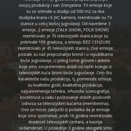
svojoj produkciji i van Zrenjanina. Tri emisije koje
su se snimale u studiju od 500 m2 sa dva
studijska krana i 6 JVC kamera, reemitovale su TV
stanice u celoj bivšoj Jugoslaviji. Od navedene 3
emisije, 2 emisije (TALK SHOW, FOLK SHOW)
reemitovalo je 70 televizijskih stanica koje su
pokrivale 109 gradova, a emisiju BEZ CENZURE
reemitovalo je 45 televizijskih stanica. Ove emisije
postale su naš prepoznatljiv brend i u republikama
bivše Jugoslavije. U prilog tome govore i ankete
koje smo svojevremeno dobili od naših kolega iz
televizijskih kuća širom bivše Jugoslavije. Ono što
karakteriše našu produkciju, tj. pomenute emisije,
su kvalitetni gosti, kvalitetna produkcija,
najsavremenija tehnika, vrhunska scenografija,
korektnost u radu i poštovanje dobrih poslovnih
odnosa sa televizijskim kućama (reemiterima).
Ovo se moze zaključiti iz podatka da je emisije
koje smo spomenuli, prvih 10 godina reemitovalo
dvadeset televizijskih centara, a kasnije
sedamdeset. U poslednje 3 godine obogatili smo