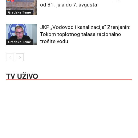
od 31. jula do 7. avgusta
Gradske Teme
JKP „Vodovod i kanalizacija“ Zrenjanin:
Tokom toplotnog talasa racionalno
trošite vodu
Gradske Teme
TV UŽIVO