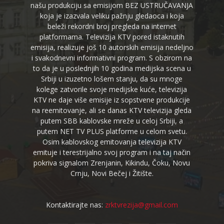
našu produkciju sa emisijom BEZ USTRUČAVANJA
koja je izazvala veliku pažnju gledaoca i koja
beleži rekordni broj pregleda na internet
platformama. Televizija KTV pored istaknutih
emisija, realizuje još 10 autorskih emisija nedeljno
i svakodnevni informativni program. S obzirom na
to da je u poslednjih 10 godina medijska scena u
Srbiji u izuzetno lošem stanju, da su mnoge
kolege zatvorile svoje medijske kuće, televizija
KTV ne daje više emisije iz sopstvene produkcije
na reemitovanje, ali se danas KTV televizija gleda
putem SBB kablovske mreže u celoj Srbiji, a
putem NET TV PLUS platforme u celom svetu.
Osim kablovskog emitovanja televizija KTV
emituje i terestrijalno svoj program i na taj način
pokriva signalom Zrenjanin, Kikindu, Čoku, Novu
Crnju, Novi Bečej i Žitište.
Kontaktirajte nas:
zrktvrezija@gmail.com