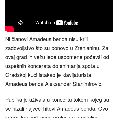
Ni članovi Amadeus benda nisu krili
zadovoljstvo što su ponovo u Zrenjaninu. Za
ovaj grad ih vežu lepe uspomene počevši od
uspešnih koncerata do snimanja spota u
Gradskoj kući istakao je klavijaturista
Amadeus benda Aleksandar Stanimirović.
Publika je uživala u koncertu tokom kojeg su
se nizali najveći hitovi Amadeus benda. Ovo
je prvi koncert ovog proleća a o ostalim