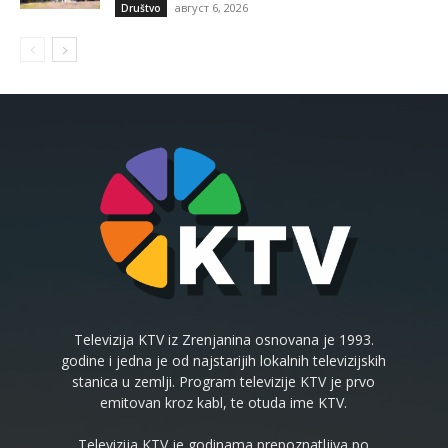
август 6, 2026
Društvo
Televizija KTV iz Zrenjanina osnovana je 1993.
godine i jedna je od najstarijih lokalnih televizijskih
stanica u zemlji. Program televizije KTV je prvo
emitovan kroz kabl, te otuda ime KTV.
Televizija KTV je godinama prepoznatljiva po