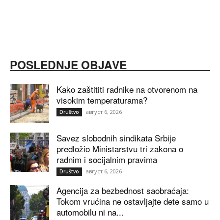
POSLEDNJE OBJAVE
Kako zaštititi radnike na otvorenom na
visokim temperaturama?
август 6, 2026
Društvo
Savez slobodnih sindikata Srbije
predložio Ministarstvu tri zakona o
radnim i socijalnim pravima
август 6, 2026
Društvo
Agencija za bezbednost saobraćaja:
Tokom vrućina ne ostavljajte dete samo u
automobilu ni na...