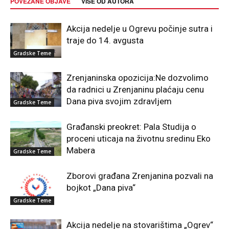
POVEZANE OBJAVE
VIŠE OD AUTORA
Akcija nedelje u Ogrevu počinje sutra i
traje do 14. avgusta
Gradske Teme
Zrenjaninska opozicija:Ne dozvolimo
da radnici u Zrenjaninu plaćaju cenu
Dana piva svojim zdravljem
Gradske Teme
Građanski preokret: Pala Studija o
proceni uticaja na životnu sredinu Eko
Mabera
Gradske Teme
Zborovi građana Zrenjanina pozvali na
bojkot „Dana piva“
Gradske Teme
Akcija nedelje na stovarištima „Ogrev“