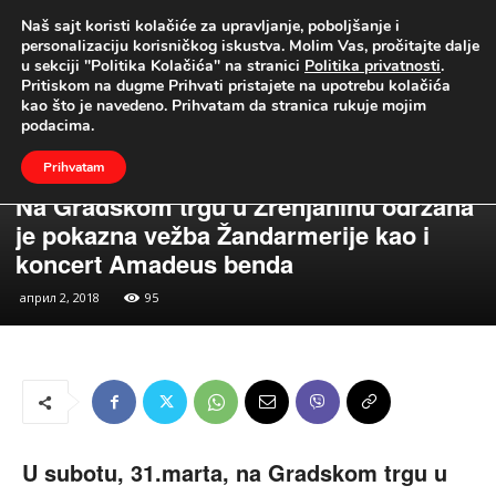
Naš sajt koristi kolačiće za upravljanje, poboljšanje i
UŽIVO
personalizaciju korisničkog iskustva. Molim Vas, pročitajte dalje
u sekciji "Politika Kolačića" na stranici
Politika privatnosti
.
Naslovna
Vesti
Gradske Teme
Pritiskom na dugme Prihvati pristajete na upotrebu kolačića
kao što je navedeno. Prihvatam da stranica rukuje mojim
podacima.
Prihvatam
Vesti
Gradske Teme
Na Gradskom trgu u Zrenjaninu održana
je pokazna vežba Žandarmerije kao i
koncert Amadeus benda
април 2, 2018
95
U subotu, 31.marta,
na Gradskom trgu u