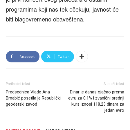
programima koji nas tek očekuju, javnost će
biti blagovremeno obaveštena.
Facebook
Twitter
Prethodni tekst
Sledeći tekst
Predsednica Vlade Ana
Dinar je danas ojačao prema
Brnabić posetila je Republički
evru za 0,1% i zvanični srednji
geodetski zavod
kurs iznosi 118,23 dinara za
jedan evro