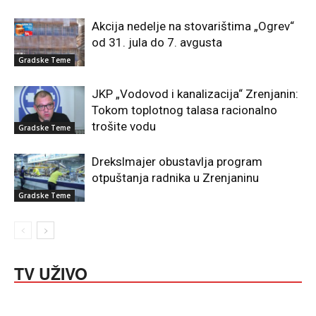
Akcija nedelje na stovarištima „Ogrev“
od 31. jula do 7. avgusta
Gradske Teme
JKP „Vodovod i kanalizacija“ Zrenjanin:
Tokom toplotnog talasa racionalno
trošite vodu
Gradske Teme
Drekslmajer obustavlja program
otpuštanja radnika u Zrenjaninu
Gradske Teme
TV UŽIVO