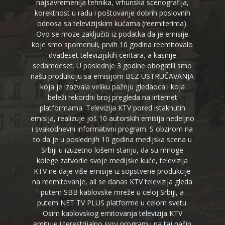
najsavremenija tehnika, vrhunska scenografija,
korektnost u radu i poštovanje dobrih poslovnih
odnosa sa televizijskim kućama (reemiterima).
Ovo se moze zaključiti iz podatka da je emisije
koje smo spomenuli, prvih 10 godina reemitovalo
dvadeset televizijskih centara, a kasnije
sedamdeset. U poslednje 3 godine obogatili smo
našu produkciju sa emisijom BEZ USTRUČAVANJA
koja je izazvala veliku pažnju gledaoca i koja
beleži rekordni broj pregleda na internet
platformama. Televizija KTV pored istaknutih
emisija, realizuje još 10 autorskih emisija nedeljno
i svakodnevni informativni program. S obzirom na
to da je u poslednjih 10 godina medijska scena u
Srbiji u izuzetno lošem stanju, da su mnoge
kolege zatvorile svoje medijske kuće, televizija
KTV ne daje više emisije iz sopstvene produkcije
na reemitovanje, ali se danas KTV televizija gleda
putem SBB kablovske mreže u celoj Srbiji, a
putem NET TV PLUS platforme u celom svetu.
Osim kablovskog emitovanja televizija KTV
emituje i terestrijalno svoj program i na taj način