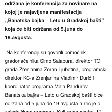
održana je konferencija za novinare na
kojoj je najavljena manifestacija
,,Banatska bajka – Leto u Gradskoj bašti’’
koja će biti održana od 5.juna do
19.avgusta.
Na konferenciji su govorili pomoćnik
gradonačelnika Simo Salapura, direktor TO
grada Zrenjanina Zoran Ljubotina, programski
direktor KC-a Zrenjanina Vladimir Đurić i
koordinator programa Maja Pandurov.
Banatska bajka – Leto u Gradskoj bašti biće
održana od 5.juna do 19.avgusta a reč je o
zajedničkom programu Kulturnog centra, IP