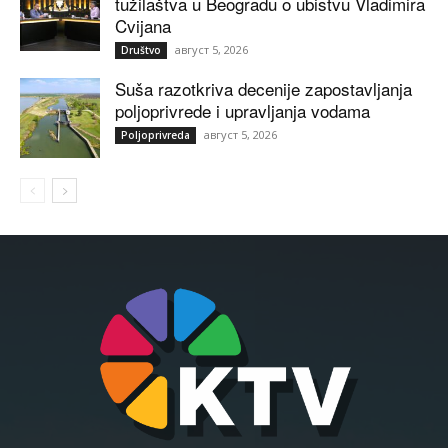
tužilaštva u Beogradu o ubistvu Vladimira
Cvijana
август 5, 2026
Društvo
Suša razotkriva decenije zapostavljanja
poljoprivrede i upravljanja vodama
август 5, 2026
Poljoprivreda