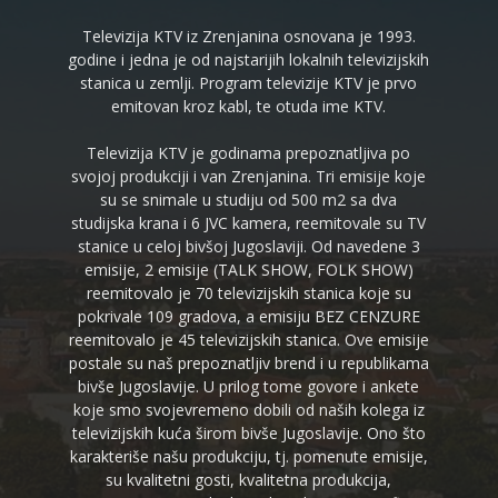
Televizija KTV iz Zrenjanina osnovana je 1993.
godine i jedna je od najstarijih lokalnih televizijskih
stanica u zemlji. Program televizije KTV je prvo
emitovan kroz kabl, te otuda ime KTV.
Televizija KTV je godinama prepoznatljiva po
svojoj produkciji i van Zrenjanina. Tri emisije koje
su se snimale u studiju od 500 m2 sa dva
studijska krana i 6 JVC kamera, reemitovale su TV
stanice u celoj bivšoj Jugoslaviji. Od navedene 3
emisije, 2 emisije (TALK SHOW, FOLK SHOW)
reemitovalo je 70 televizijskih stanica koje su
pokrivale 109 gradova, a emisiju BEZ CENZURE
reemitovalo je 45 televizijskih stanica. Ove emisije
postale su naš prepoznatljiv brend i u republikama
bivše Jugoslavije. U prilog tome govore i ankete
koje smo svojevremeno dobili od naših kolega iz
televizijskih kuća širom bivše Jugoslavije. Ono što
karakteriše našu produkciju, tj. pomenute emisije,
su kvalitetni gosti, kvalitetna produkcija,