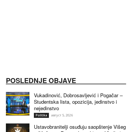
POSLEDNJE OBJAVE
Vukadinović, Dobrosavljević i Pogačar –
Studentska lista, opozicija, jedinstvo i
nejedinstvo
август 5, 2026
Politika
Ustavobranitelji osuđuju saopštenje Višeg