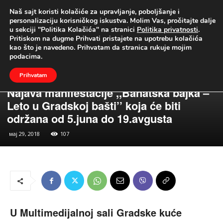
Naš sajt koristi kolačiće za upravljanje, poboljšanje i
UŽIVO
personalizaciju korisničkog iskustva. Molim Vas, pročitajte dalje
u sekciji "Politika Kolačića" na stranici
Politika privatnosti
.
Naslovna
Vesti
Gradske Teme
Pritiskom na dugme Prihvati pristajete na upotrebu kolačića
kao što je navedeno. Prihvatam da stranica rukuje mojim
podacima.
Prihvatam
Vesti
Gradske Teme
Najava manifestacije ,,Banatska bajka –
Leto u Gradskoj bašti’’ koja će biti
održana od 5.juna do 19.avgusta
мај 29, 2018
107
U Multimedijalnoj sali Gradske kuće