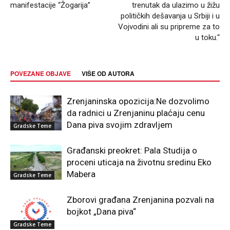
manifestacije “Žogarija”
trenutak da ulazimo u žižu
političkih dešavanja u Srbiji i u
Vojvodini ali su pripreme za to
u toku.“
POVEZANE OBJAVE
VIŠE OD AUTORA
Zrenjaninska opozicija:Ne dozvolimo
da radnici u Zrenjaninu plaćaju cenu
Dana piva svojim zdravljem
Gradske Teme
Građanski preokret: Pala Studija o
proceni uticaja na životnu sredinu Eko
Mabera
Gradske Teme
Zborovi građana Zrenjanina pozvali na
bojkot „Dana piva“
Gradske Teme