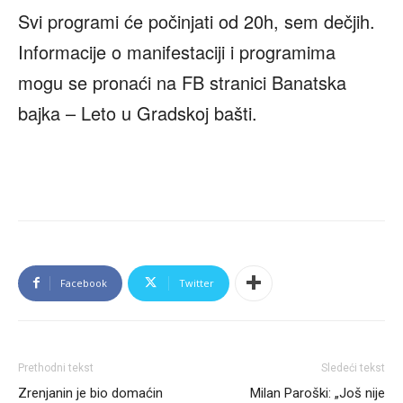
Svi programi će počinjati od 20h, sem dečjih.
Informacije o manifestaciji i programima
mogu se pronaći na FB stranici Banatska
bajka – Leto u Gradskoj bašti.
Facebook
Twitter
Prethodni tekst
Sledeći tekst
Zrenjanin je bio domaćin
Milan Paroški: „Još nije