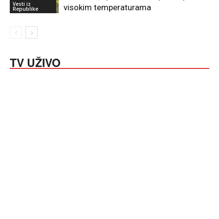
Vesti iz
visokim temperaturama
Republike
TV UŽIVO