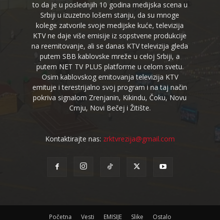
to da je u poslednjih 10 godina medijska scena u
Srbiji u izuzetno lošem stanju, da su mnoge
kolege zatvorile svoje medijske kuće, televizija
KTV ne daje više emisije iz sopstvene produkcije
na reemitovanje, ali se danas KTV televizija gleda
putem SBB kablovske mreže u celoj Srbiji, a
putem NET TV PLUS platforme u celom svetu.
Osim kablovskog emitovanja televizija KTV
emituje i terestrijalno svoj program i na taj način
pokriva signalom Zrenjanin, Kikindu, Čoku, Novu
Crnju, Novi Bečej i Žitište.
Kontaktirajte nas:
zrktvrezija@gmail.com
Početna
Vesti
EMISIJE
Slike
Ostalo