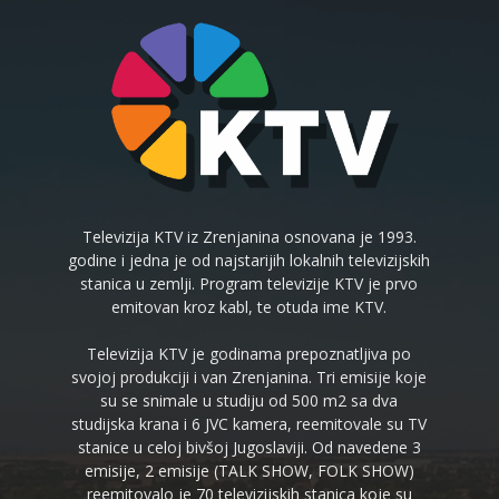
Televizija KTV iz Zrenjanina osnovana je 1993.
godine i jedna je od najstarijih lokalnih televizijskih
stanica u zemlji. Program televizije KTV je prvo
emitovan kroz kabl, te otuda ime KTV.
Televizija KTV je godinama prepoznatljiva po
svojoj produkciji i van Zrenjanina. Tri emisije koje
su se snimale u studiju od 500 m2 sa dva
studijska krana i 6 JVC kamera, reemitovale su TV
stanice u celoj bivšoj Jugoslaviji. Od navedene 3
emisije, 2 emisije (TALK SHOW, FOLK SHOW)
reemitovalo je 70 televizijskih stanica koje su