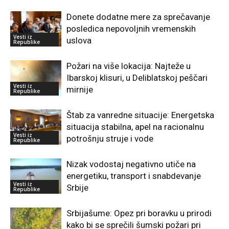
Donete dodatne mere za sprečavanje
posledica nepovoljnih vremenskih
Vesti iz
uslova
Republike
Požari na više lokacija: Najteže u
Ibarskoj klisuri, u Deliblatskoj peščari
Vesti iz
mirnije
Republike
Štab za vanredne situacije: Energetska
situacija stabilna, apel na racionalnu
Vesti iz
potrošnju struje i vode
Republike
Nizak vodostaj negativno utiče na
energetiku, transport i snabdevanje
Vesti iz
Srbije
Republike
Srbijašume: Opez pri boravku u prirodi
kako bi se sprečili šumski požari pri