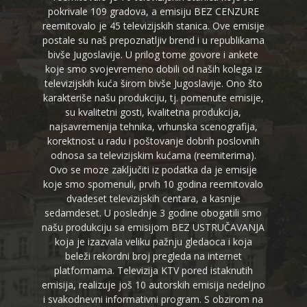
pokrivale 109 gradova, a emisiju BEZ CENZURE
reemitovalo je 45 televizijskih stanica. Ove emisije
postale su naš prepoznatljiv brend i u republikama
bivše Jugoslavije. U prilog tome govore i ankete
koje smo svojevremeno dobili od naših kolega iz
televizijskih kuća širom bivše Jugoslavije. Ono što
karakteriše našu produkciju, tj. pomenute emisije,
su kvalitetni gosti, kvalitetna produkcija,
najsavremenija tehnika, vrhunska scenografija,
korektnost u radu i poštovanje dobrih poslovnih
odnosa sa televizijskim kućama (reemiterima).
Ovo se moze zaključiti iz podatka da je emisije
koje smo spomenuli, prvih 10 godina reemitovalo
dvadeset televizijskih centara, a kasnije
sedamdeset. U poslednje 3 godine obogatili smo
našu produkciju sa emisijom BEZ USTRUČAVANJA
koja je izazvala veliku pažnju gledaoca i koja
beleži rekordni broj pregleda na internet
platformama. Televizija KTV pored istaknutih
emisija, realizuje još 10 autorskih emisija nedeljno
i svakodnevni informativni program. S obzirom na