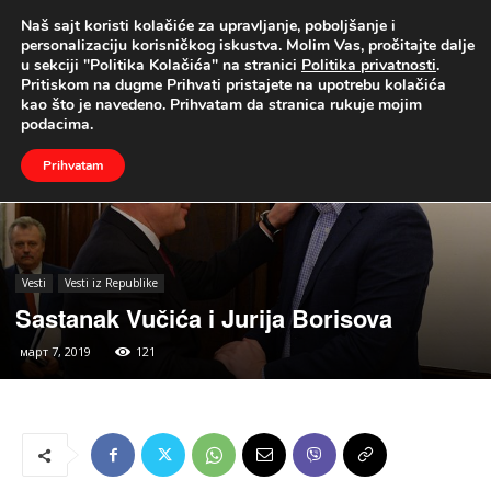
Naš sajt koristi kolačiće za upravljanje, poboljšanje i
UŽIVO
personalizaciju korisničkog iskustva. Molim Vas, pročitajte dalje
u sekciji "Politika Kolačića" na stranici
Politika privatnosti
.
Naslovna
Vesti
Vesti iz Republike
Pritiskom na dugme Prihvati pristajete na upotrebu kolačića
kao što je navedeno. Prihvatam da stranica rukuje mojim
podacima.
Prihvatam
Vesti
Vesti iz Republike
Sastanak Vučića i Jurija Borisova
март 7, 2019
121