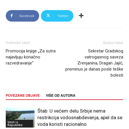
Facebook
Twitter
Prethodni tekst
Sledeći tekst
Promocija knjige „Za sutra
Sekretar Gradskog
najavljuju konačno
vatrogasnog saveza
razvedravanje“
Zrenjanina, Dragan Jajić,
preminuo je danas posle teške
bolesti
POVEZANE OBJAVE
VIŠE OD AUTORA
Štab: U većem delu Srbije nema
restrikcija vodosnabdevanja, apel da se
Vesti iz
voda koristi racionalno
Republike