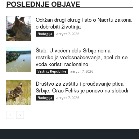
POSLEDNJE OBJAVE
Održan drugi okrugli sto o Nacrtu zakona
o dobrobiti životinja
август 7, 2026
Ekologija
Štab: U većem delu Srbije nema
restrikcija vodosnabdevanja, apel da se
voda koristi racionalno
август 7, 2026
Vesti iz Republike
Društvo za zaštitu i proučavanje ptica
Srbije: Orao Feliks je ponovo na slobodi
август 7, 2026
Ekologija