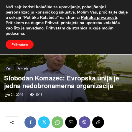
Naš sajt koristi kolačiće za upravljanje, poboljšanje i
UŽIVO
personalizaciju korisničkog iskustva. Molim Vas, pročitajte dalje
u sekciji "Politika Kolačića" na stranici
Politika privatnosti
.
Naslovna
Vesti
Privreda
Pritiskom na dugme Prihvati pristajete na upotrebu kolačića
kao što je navedeno. Prihvatam da stranica rukuje mojim
podacima.
Prihvatam
Vesti
Privreda
Slobodan Komazec: Evropska unija je
jedna nedobronamerna organizacija
јун 24, 2019
1018