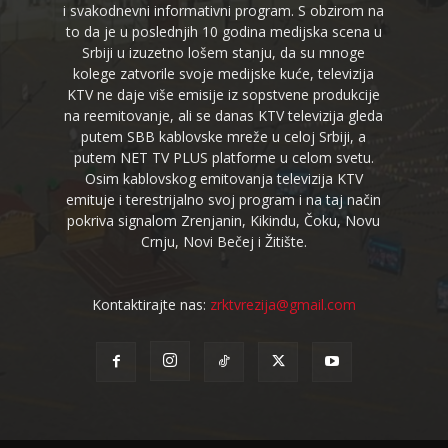
i svakodnevni informativni program. S obzirom na
to da je u poslednjih 10 godina medijska scena u
Srbiji u izuzetno lošem stanju, da su mnoge
kolege zatvorile svoje medijske kuće, televizija
KTV ne daje više emisije iz sopstvene produkcije
na reemitovanje, ali se danas KTV televizija gleda
putem SBB kablovske mreže u celoj Srbiji, a
putem NET TV PLUS platforme u celom svetu.
Osim kablovskog emitovanja televizija KTV
emituje i terestrijalno svoj program i na taj način
pokriva signalom Zrenjanin, Kikindu, Čoku, Novu
Crnju, Novi Bečej i Žitište.
Kontaktirajte nas:
zrktvrezija@gmail.com