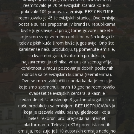
reemitovalo je 70 televizijskih stanica koje su
pokrivale 109 gradova, a emisiju BEZ CENZURE
reemitovalo je 45 televizijskih stanica. Ove emisije
postale su naš prepoznatljiv brend i u republikama
bivše Jugoslavije. U prilog tome govore i ankete
koje smo svojevremeno dobili od naših kolega iz
televizijskih kuća širom bivše Jugoslavije. Ono što
karakteriše našu produkciju, tj. pomenute emisije,
su kvalitetni gosti, kvalitetna produkcija,
najsavremenija tehnika, vrhunska scenografija,
korektnost u radu i poštovanje dobrih poslovnih
odnosa sa televizijskim kućama (reemiterima).
Ovo se moze zaključiti iz podatka da je emisije
koje smo spomenuli, prvih 10 godina reemitovalo
dvadeset televizijskih centara, a kasnije
sedamdeset. U poslednje 3 godine obogatili smo
našu produkciju sa emisijom BEZ USTRUČAVANJA
koja je izazvala veliku pažnju gledaoca i koja
beleži rekordni broj pregleda na internet
platformama. Televizija KTV pored istaknutih
emisija, realizuje još 10 autorskih emisija nedeljno