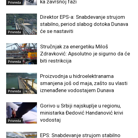
ka završnoj fazi
Privreda
Direktor EPS-a: Snabdevanje strujom
stabilno, period slabog dotoka Dunava
će se nastaviti
Privreda
Stručnjak za energetiku Miloš
Zdravković: Apsolutno je sigurno da će
biti restrikcija
Privreda
Proizvodnja u hidroelektranama
smanjena još od maja, zašto su vlasti
iznenađene vodostajem Dunava
Privreda
Gorivo u Srbiji najskuplje u regionu,
ministarka Đedović Handanović krivi
vodostaj
Privreda
EPS: Snabdevanje strujom stabilno