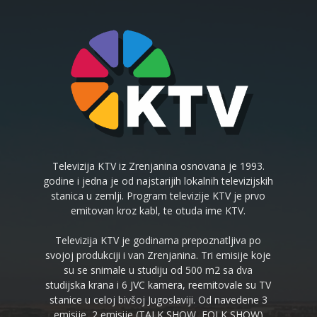
Televizija KTV iz Zrenjanina osnovana je 1993.
godine i jedna je od najstarijih lokalnih televizijskih
stanica u zemlji. Program televizije KTV je prvo
emitovan kroz kabl, te otuda ime KTV.
Televizija KTV je godinama prepoznatljiva po
svojoj produkciji i van Zrenjanina. Tri emisije koje
su se snimale u studiju od 500 m2 sa dva
studijska krana i 6 JVC kamera, reemitovale su TV
stanice u celoj bivšoj Jugoslaviji. Od navedene 3
emisije, 2 emisije (TALK SHOW, FOLK SHOW)