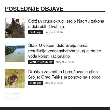
POSLEDNJE OBJAVE
Održan drugi okrugli sto o Nacrtu zakona
o dobrobiti životinja
август 7, 2026
Ekologija
Štab: U većem delu Srbije nema
restrikcija vodosnabdevanja, apel da se
voda koristi racionalno
август 7, 2026
Vesti iz Republike
Društvo za zaštitu i proučavanje ptica
Srbije: Orao Feliks je ponovo na slobodi
август 7, 2026
Ekologija