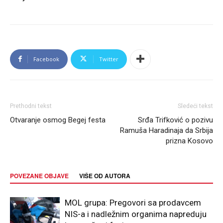
Facebook
Twitter
Prethodni tekst
Sledeći tekst
Otvaranje osmog Begej festa
Srđa Trifković o pozivu
Ramuša Haradinaja da Srbija
prizna Kosovo
POVEZANE OBJAVE
VIŠE OD AUTORA
MOL grupa: Pregovori sa prodavcem
NIS-a i nadležnim organima napreduju