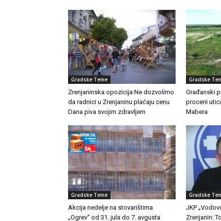
Gradske Teme
Gradske Te
Zrenjaninska opozicija:Ne dozvolimo
Građanski pr
da radnici u Zrenjaninu plaćaju cenu
proceni utic
Dana piva svojim zdravljem
Mabera
Gradske Teme
Gradske Te
Akcija nedelje na stovarištima
JKP „Vodovo
„Ogrev“ od 31. jula do 7. avgusta
Zrenjanin: 