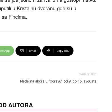
putili u Kristalnu dvoranu gde su u
e sa Fincima.
atsApp
Email
Copy URL
Sledeći tekst
Nedeljna akcija u “Ogrevu” od 9. do 16. avgusta
 OD AUTORA