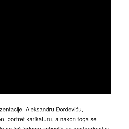
zentacije, Aleksandru Đorđeviću,
on, portret karikaturu, a nakon toga se
de se još jednom zahvalio na gostoprimstvu.