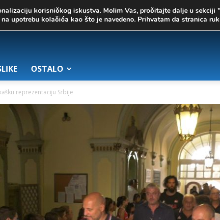
onalizaciju korisničkog iskustva. Molim Vas, pročitajte dalje u sekciji 
te na upotrebu kolačića kao što je navedeno. Prihvatam da stranica r
SLIKE
OSTALO
kašku reprezentaciju Srbije