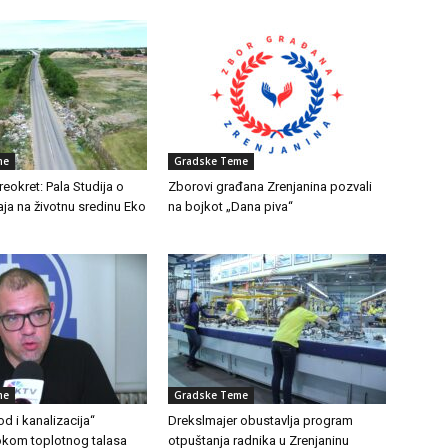
me
Gradske Teme
eokret: Pala Studija o
Zborovi građana Zrenjanina pozvali
aja na životnu sredinu Eko
na bojkot „Dana piva“
me
Gradske Teme
d i kanalizacija“
Drekslmajer obustavlja program
Tokom toplotnog talasa
otpuštanja radnika u Zrenjaninu