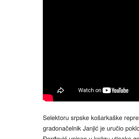
Selektoru srpske košarkaške repre
gradonačelnik Janjić je uručio pokl
Đorđević upisao u knjigu utisaka g