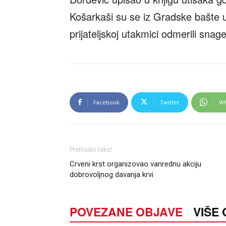
Košarkaši su se iz Gradske bašte u
prijateljskoj utakmici odmerili snag
Facebook
Twitter
Wh
Prethodni tekst
Crveni krst organizovao vanrednu akciju
dobrovoljnog davanja krvi
POVEZANE OBJAVE
VIŠE