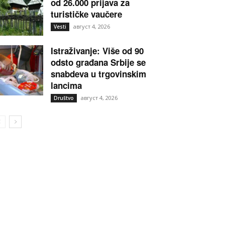
od 26.000 prijava za
turističke vaučere
август 4, 2026
Vesti
Istraživanje: Više od 90
odsto građana Srbije se
snabdeva u trgovinskim
lancima
август 4, 2026
Društvo