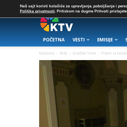
C
05. август 2026.
30.9
Zrenjanin
Naš sajt koristi kolačiće za upravljanje, poboljšanje i pers
Politika privatnosti
. Pritiskom na dugme Prihvati pristaje
POČETNA
VESTI
EMISIJE
Naslovna
Vesti
Gradske Teme
Prijem za košar