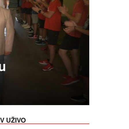
u
V UŽIVO