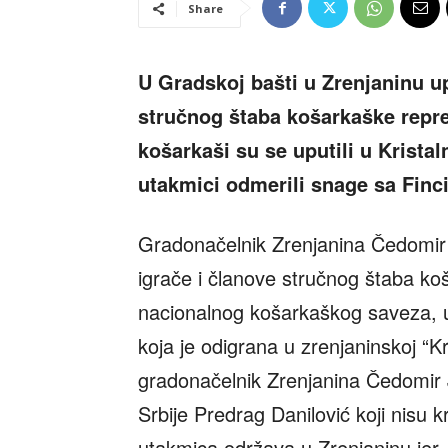
Share
U Gradskoj bašti u Zrenjaninu up
stručnog štaba košarkaške repre
košarkaši su se uputili u Kristal
utakmici odmerili snage sa Finc
Gradonačelnik Zrenjanina Čedomir Ja
igrače i članove stručnog štaba koš
nacionalnog košarkaškog saveza, uo
koja je odigrana u zrenjaninskoj “Kr
gradonačelnik Zrenjanina Čedomir 
Srbije Predrag Danilović koji nisu 
utakmica održava u Zrenjaninu jer, 