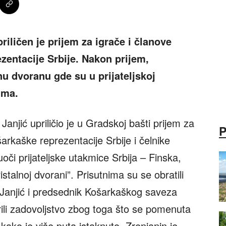
riličen je prijem za igrače i članove
zentacije Srbije. Nakon prijem,
nu dvoranu gde su u prijateljskoj
ima.
njić upriličio je u Gradskoj bašti prijem za
arkaške reprezentacije Srbije i čelnike
či prijateljske utakmice Srbija – Finska,
istalnoj dvorani”. Prisutnima su se obratili
Janjić i predsednik Košarkaškog saveza
krili zadovoljstvo zbog toga što se pomenuta
kako je više puta istaknuto, Zrenjanin je