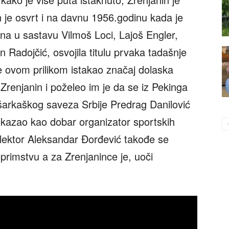
 je osvrt i na davnu 1956.godinu kada je
ina u sastavu Vilmoš Loci, Lajoš Engler,
n Radojčić, osvojila titulu prvaka tadašnje
je ovom prilikom istakao značaj dolaska
Zrenjanin i poželeo im je da se iz Pekinga
arkaškog saveza Srbije Predrag Danilović
pokazao kao dobar organizator sportskih
lektor Aleksandar Đorđević takođe se
primstvu a za Zrenjanince je, uoči