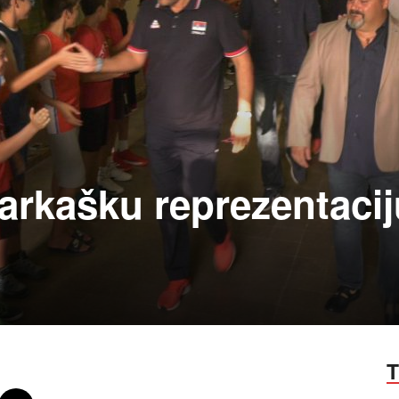
arkašku reprezentacij
T