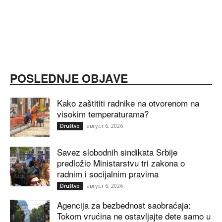
POSLEDNJE OBJAVE
Kako zaštititi radnike na otvorenom na
visokim temperaturama?
август 6, 2026
Društvo
Savez slobodnih sindikata Srbije
predložio Ministarstvu tri zakona o
radnim i socijalnim pravima
август 6, 2026
Društvo
Agencija za bezbednost saobraćaja:
Tokom vrućina ne ostavljajte dete samo u