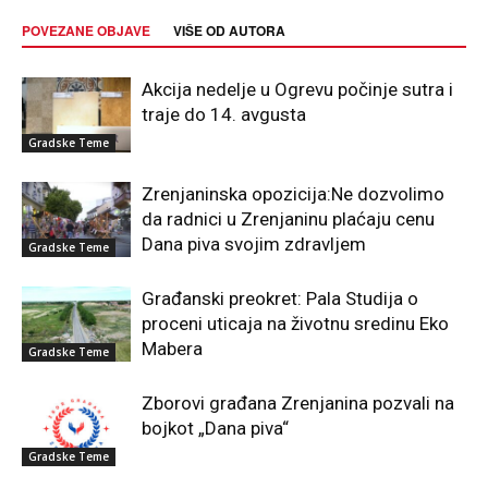
POVEZANE OBJAVE
VIŠE OD AUTORA
Akcija nedelje u Ogrevu počinje sutra i
traje do 14. avgusta
Gradske Teme
Zrenjaninska opozicija:Ne dozvolimo
da radnici u Zrenjaninu plaćaju cenu
Dana piva svojim zdravljem
Gradske Teme
Građanski preokret: Pala Studija o
proceni uticaja na životnu sredinu Eko
Mabera
Gradske Teme
Zborovi građana Zrenjanina pozvali na
bojkot „Dana piva“
Gradske Teme