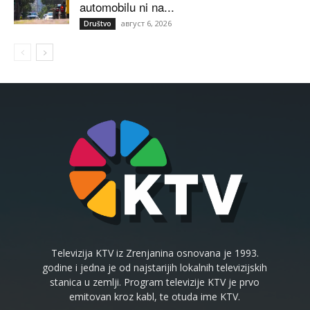
automobilu ni na...
август 6, 2026
Društvo
Televizija KTV iz Zrenjanina osnovana je 1993.
godine i jedna je od najstarijih lokalnih televizijskih
stanica u zemlji. Program televizije KTV je prvo
emitovan kroz kabl, te otuda ime KTV.