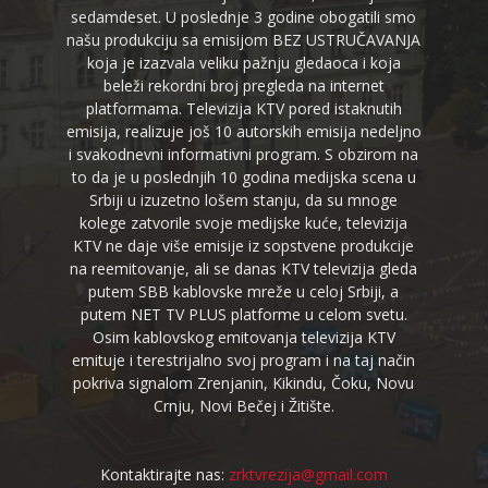
sedamdeset. U poslednje 3 godine obogatili smo
našu produkciju sa emisijom BEZ USTRUČAVANJA
koja je izazvala veliku pažnju gledaoca i koja
beleži rekordni broj pregleda na internet
platformama. Televizija KTV pored istaknutih
emisija, realizuje još 10 autorskih emisija nedeljno
i svakodnevni informativni program. S obzirom na
to da je u poslednjih 10 godina medijska scena u
Srbiji u izuzetno lošem stanju, da su mnoge
kolege zatvorile svoje medijske kuće, televizija
KTV ne daje više emisije iz sopstvene produkcije
na reemitovanje, ali se danas KTV televizija gleda
putem SBB kablovske mreže u celoj Srbiji, a
putem NET TV PLUS platforme u celom svetu.
Osim kablovskog emitovanja televizija KTV
emituje i terestrijalno svoj program i na taj način
pokriva signalom Zrenjanin, Kikindu, Čoku, Novu
Crnju, Novi Bečej i Žitište.
Kontaktirajte nas:
zrktvrezija@gmail.com