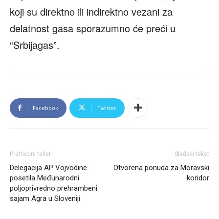
koji su direktno ili indirektno vezani za
delatnost gasa sporazumno će preći u
“Srbijagas”.
Facebook
Twitter
Prethodni tekst
Sledeći tekst
Delegacija AP Vojvodine
Otvorena ponuda za Moravski
posetila Međunarodni
koridor
poljoprivredno prehrambeni
sajam Agra u Sloveniji