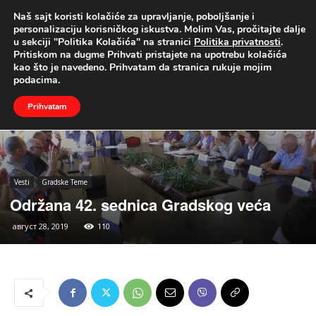
Naš sajt koristi kolačiće za upravljanje, poboljšanje i
UŽIVO
personalizaciju korisničkog iskustva. Molim Vas, pročitajte dalje
u sekciji "Politika Kolačića" na stranici
Politika privatnosti
.
Naslovna
Vesti
Gradske Teme
Pritiskom na dugme Prihvati pristajete na upotrebu kolačića
kao što je navedeno. Prihvatam da stranica rukuje mojim
podacima.
Prihvatam
Vesti
Gradske Teme
Održana 42. sednica Gradskog veća
август 28, 2019
110