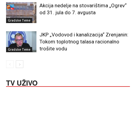
Akcija nedelje na stovarištima „Ogrev“
od 31. jula do 7. avgusta
Gradske Teme
JKP „Vodovod i kanalizacija“ Zrenjanin:
Tokom toplotnog talasa racionalno
trošite vodu
Gradske Teme
TV UŽIVO