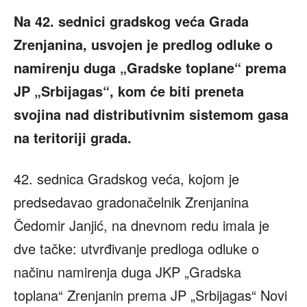
Na
42. sednici gradskog veća Grada
Zrenjanina, usvojen je predlog odluke o
namirenju duga „Gradske toplane“ prema
JP „Srbijagas“, kom će biti preneta
svojina nad distributivnim sistemom gasa
na teritoriji grada.
42. sednica Gradskog veća, kojom je
predsedavao gradonačelnik Zrenjanina
Čedomir Janjić, na dnevnom redu imala je
dve tačke: utvrđivanje predloga odluke o
načinu namirenja duga JKP „Gradska
toplana“ Zrenjanin prema JP „Srbijagas“ Novi