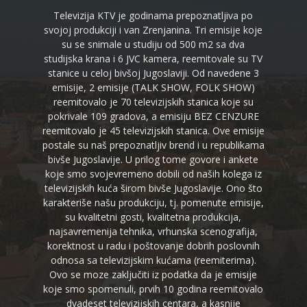
Televizija KTV je godinama prepoznatljiva po
svojoj produkciji i van Zrenjanina. Tri emisije koje
su se snimale u studiju od 500 m2 sa dva
studijska krana i 6 JVC kamera, reemitovale su TV
stanice u celoj bivšoj Jugoslaviji. Od navedene 3
emisije, 2 emisije (TALK SHOW, FOLK SHOW)
reemitovalo je 70 televizijskih stanica koje su
pokrivale 109 gradova, a emisiju BEZ CENZURE
reemitovalo je 45 televizijskih stanica. Ove emisije
postale su naš prepoznatljiv brend i u republikama
bivše Jugoslavije. U prilog tome govore i ankete
koje smo svojevremeno dobili od naših kolega iz
televizijskih kuća širom bivše Jugoslavije. Ono što
karakteriše našu produkciju, tj. pomenute emisije,
su kvalitetni gosti, kvalitetna produkcija,
najsavremenija tehnika, vrhunska scenografija,
korektnost u radu i poštovanje dobrih poslovnih
odnosa sa televizijskim kućama (reemiterima).
Ovo se moze zaključiti iz podatka da je emisije
koje smo spomenuli, prvih 10 godina reemitovalo
dvadeset televizijskih centara, a kasnije