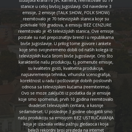
studijska krana i 6 JVC kamera, reemitovale su TV
stanice u celoj bivšoj Jugoslaviji. Od navedene 3
emisije, 2 emisije (TALK SHOW, FOLK SHOW)
reemitovalo je 70 televizijskih stanica koje su
pokrivale 109 gradova, a emisiju BEZ CENZURE
reemitovalo je 45 televizijskih stanica. Ove emisije
postale su naš prepoznatljiv brend i u republikama
bivše Jugoslavije. U prilog tome govore i ankete
koje smo svojevremeno dobili od naših kolega iz
televizijskih kuća širom bivše Jugoslavije. Ono što
karakteriše našu produkciju, tj. pomenute emisije,
su kvalitetni gosti, kvalitetna produkcija,
najsavremenija tehnika, vrhunska scenografija,
korektnost u radu i poštovanje dobrih poslovnih
odnosa sa televizijskim kućama (reemiterima).
Ovo se moze zaključiti iz podatka da je emisije
koje smo spomenuli, prvih 10 godina reemitovalo
dvadeset televizijskih centara, a kasnije
sedamdeset. U poslednje 3 godine obogatili smo
našu produkciju sa emisijom BEZ USTRUČAVANJA
koja je izazvala veliku pažnju gledaoca i koja
beleži rekordni broj pregleda na internet