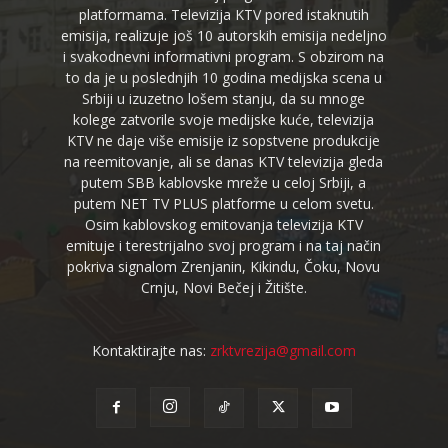
platformama. Televizija KTV pored istaknutih
emisija, realizuje još 10 autorskih emisija nedeljno
i svakodnevni informativni program. S obzirom na
to da je u poslednjih 10 godina medijska scena u
Srbiji u izuzetno lošem stanju, da su mnoge
kolege zatvorile svoje medijske kuće, televizija
KTV ne daje više emisije iz sopstvene produkcije
na reemitovanje, ali se danas KTV televizija gleda
putem SBB kablovske mreže u celoj Srbiji, a
putem NET TV PLUS platforme u celom svetu.
Osim kablovskog emitovanja televizija KTV
emituje i terestrijalno svoj program i na taj način
pokriva signalom Zrenjanin, Kikindu, Čoku, Novu
Crnju, Novi Bečej i Žitište.
Kontaktirajte nas:
zrktvrezija@gmail.com