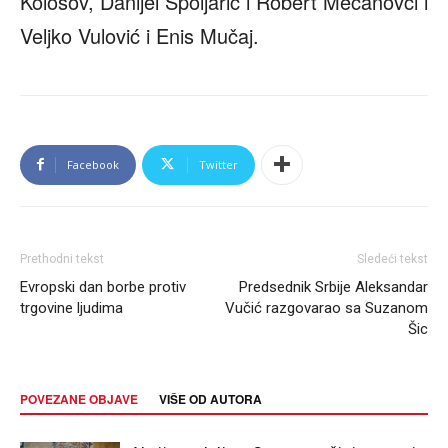
Kolosov, Danijel Špoljarić i Robert Mecanovci i
Veljko Vulović i Enis Mučaj.
Facebook
Twitter
Prethodni tekst
Sledeći tekst
Evropski dan borbe protiv
Predsednik Srbije Aleksandar
trgovine ljudima
Vučić razgovarao sa Suzanom
Šic
POVEZANE OBJAVE
VIŠE OD AUTORA