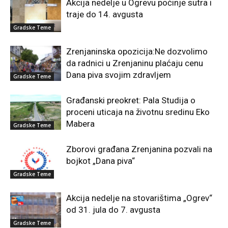
Akcija nedelje u Ogrevu počinje sutra i
traje do 14. avgusta
Gradske Teme
Zrenjaninska opozicija:Ne dozvolimo
da radnici u Zrenjaninu plaćaju cenu
Dana piva svojim zdravljem
Gradske Teme
Građanski preokret: Pala Studija o
proceni uticaja na životnu sredinu Eko
Mabera
Gradske Teme
Zborovi građana Zrenjanina pozvali na
bojkot „Dana piva“
Gradske Teme
Akcija nedelje na stovarištima „Ogrev“
od 31. jula do 7. avgusta
Gradske Teme