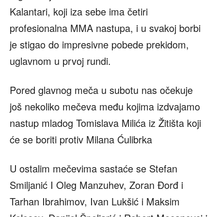
Kalantari, koji iza sebe ima četiri
profesionalna MMA nastupa, i u svakoj borbi
je stigao do impresivne pobede prekidom,
uglavnom u prvoj rundi.
Pored glavnog meča u subotu nas očekuje
još nekoliko mečeva među kojima izdvajamo
nastup mladog Tomislava Milića iz Žitišta koji
će se boriti protiv Milana Ćulibrka
U ostalim mečevima sastaće se Stefan
Smiljanić I Oleg Manzuhev, Zoran Đorđ i
Tarhan Ibrahimov, Ivan Lukšić i Maksim