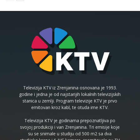
Televizija KTV iz Zrenjanina osnovana je 1993.
godine i jedna je od najstarijih lokalnih televizijskih
stanica u zemlji. Program televizije KTV je prvo
emitovan kroz kabl, te otuda ime KTV.
Televizija KTV je godinama prepoznatljiva po
svojoj produkciji i van Zrenjanina. Tri emisije koje
su se snimale u studiju od 500 m2 sa dva