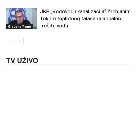
JKP „Vodovod i kanalizacija“ Zrenjanin:
Tokom toplotnog talasa racionalno
trošite vodu
Gradske Teme
TV UŽIVO