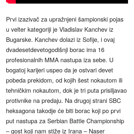
Prvi izazivač za upražnjeni šampionski pojas
u velter kategoriji je Vladislav Kanchev iz
Bugarske. Kanchev dolazi iz Sofije, i ovaj
dvadesetdevetogodišnji borac ima 16
profesionalnih MMA nastupa iza sebe. U
bogatoj karijeri uspeo da je ostvari devet
pobeda prekidom, od kojih šest nokautom ili
tehničkim nokautom, dok je tri puta prisiljavao
protivnike na predaju. Na drugoj strani SBC
heksagona takodje će biti borac koji po prvi
put nastupa za Serbian Battle Championship
– gost koji nam stiže iz Irana – Naser