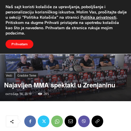
Naš sajt koristi kolačiće za upravljanje, poboljšanje i
UŽIVO
personalizaciju korisničkog iskustva. Molim Vas, pročitajte dalje
u sekciji "Politika Kolačića" na stranici
Politika privatnosti
.
Naslovna
Vesti
Gradske Teme
Pritiskom na dugme Prihvati pristajete na upotrebu kolačića
kao što je navedeno. Prihvatam da stranica rukuje mojim
podacima.
Prihvatam
Vesti
Gradske Teme
Najavljen MMA spektakl u Zrenjaninu
октобар 18, 2019
285