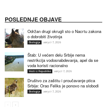
POSLEDNJE OBJAVE
Održan drugi okrugli sto o Nacrtu zakona
o dobrobiti životinja
август 7, 2026
Ekologija
Štab: U većem delu Srbije nema
restrikcija vodosnabdevanja, apel da se
voda koristi racionalno
август 7, 2026
Vesti iz Republike
Društvo za zaštitu i proučavanje ptica
Srbije: Orao Feliks je ponovo na slobodi
август 7, 2026
Ekologija