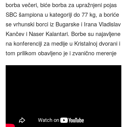
borba večeri, biće borba za upražnjeni pojas
SBC šampiona u kategoriji do 77 kg, a boriće
se vrhunski borci iz Bugarske i Irana Vladislav
Kančev i Naser Kalantari. Borbe su najavljene
na konferenciji za medije u Kristalnoj dvorani i
tom prilikom obavljeno je i zvanično merenje