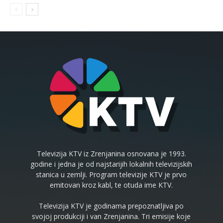
Televizija KTV iz Zrenjanina osnovana je 1993.
godine i jedna je od najstarijih lokalnih televizijskih
stanica u zemlji. Program televizije KTV je prvo
emitovan kroz kabl, te otuda ime KTV.
Televizija KTV je godinama prepoznatljiva po
svojoj produkciji i van Zrenjanina. Tri emisije koje