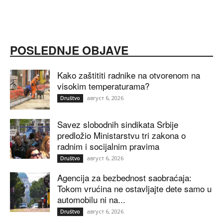
POSLEDNJE OBJAVE
Kako zaštititi radnike na otvorenom na
visokim temperaturama?
август 6, 2026
Društvo
Savez slobodnih sindikata Srbije
predložio Ministarstvu tri zakona o
radnim i socijalnim pravima
август 6, 2026
Društvo
Agencija za bezbednost saobraćaja:
Tokom vrućina ne ostavljajte dete samo u
automobilu ni na...
август 6, 2026
Društvo