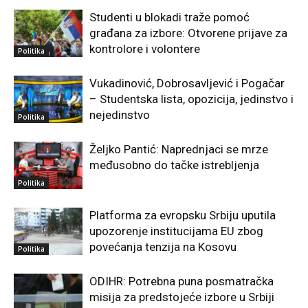
Studenti u blokadi traže pomoć
građana za izbore: Otvorene prijave za
kontrolore i volontere
Politika
Vukadinović, Dobrosavljević i Pogačar
– Studentska lista, opozicija, jedinstvo i
nejedinstvo
Politika
Željko Pantić: Naprednjaci se mrze
međusobno do tačke istrebljenja
Politika
Platforma za evropsku Srbiju uputila
upozorenje institucijama EU zbog
povećanja tenzija na Kosovu
Politika
ODIHR: Potrebna puna posmatračka
misija za predstojeće izbore u Srbiji