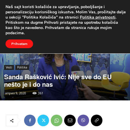
Naš sajt koristi kolačiće za upravljanje, poboljšanje i
UŽIVO
personalizaciju korisničkog iskustva. Molim Vas, pročitajte dalje
u sekciji "Politika Kolačića" na stranici
Politika privatnosti
.
Naslovna
Vesti
Politika
Pritiskom na dugme Prihvati pristajete na upotrebu kolačića
kao što je navedeno. Prihvatam da stranica rukuje mojim
podacima.
Prihvatam
Vesti
Politika
Sanda Rašković Ivić: Nije sve do EU
nešto je i do nas
април 9, 2020
361