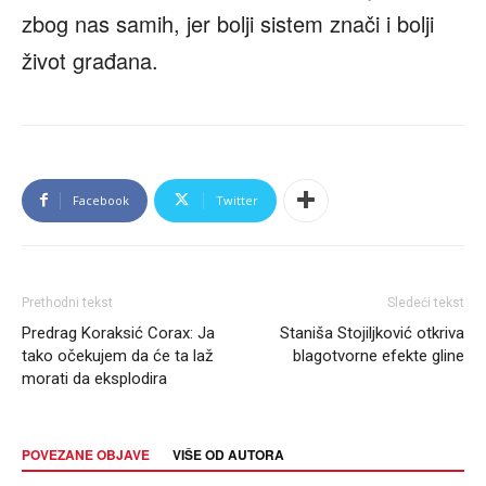
zbog nas samih, jer bolji sistem znači i bolji
život građana.
Facebook
Twitter
Prethodni tekst
Sledeći tekst
Predrag Koraksić Corax: Ja
Staniša Stojiljković otkriva
tako očekujem da će ta laž
blagotvorne efekte gline
morati da eksplodira
POVEZANE OBJAVE
VIŠE OD AUTORA