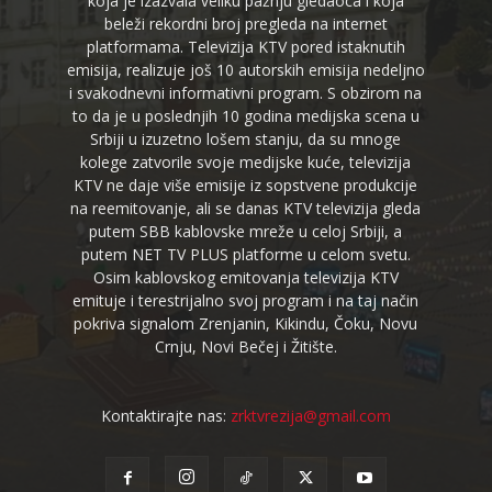
koja je izazvala veliku pažnju gledaoca i koja
beleži rekordni broj pregleda na internet
platformama. Televizija KTV pored istaknutih
emisija, realizuje još 10 autorskih emisija nedeljno
i svakodnevni informativni program. S obzirom na
to da je u poslednjih 10 godina medijska scena u
Srbiji u izuzetno lošem stanju, da su mnoge
kolege zatvorile svoje medijske kuće, televizija
KTV ne daje više emisije iz sopstvene produkcije
na reemitovanje, ali se danas KTV televizija gleda
putem SBB kablovske mreže u celoj Srbiji, a
putem NET TV PLUS platforme u celom svetu.
Osim kablovskog emitovanja televizija KTV
emituje i terestrijalno svoj program i na taj način
pokriva signalom Zrenjanin, Kikindu, Čoku, Novu
Crnju, Novi Bečej i Žitište.
Kontaktirajte nas:
zrktvrezija@gmail.com