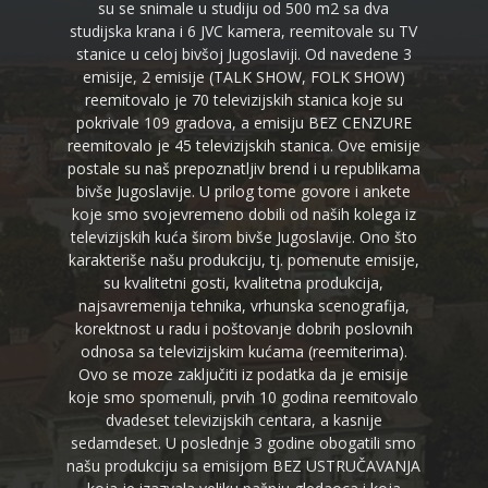
su se snimale u studiju od 500 m2 sa dva
studijska krana i 6 JVC kamera, reemitovale su TV
stanice u celoj bivšoj Jugoslaviji. Od navedene 3
emisije, 2 emisije (TALK SHOW, FOLK SHOW)
reemitovalo je 70 televizijskih stanica koje su
pokrivale 109 gradova, a emisiju BEZ CENZURE
reemitovalo je 45 televizijskih stanica. Ove emisije
postale su naš prepoznatljiv brend i u republikama
bivše Jugoslavije. U prilog tome govore i ankete
koje smo svojevremeno dobili od naših kolega iz
televizijskih kuća širom bivše Jugoslavije. Ono što
karakteriše našu produkciju, tj. pomenute emisije,
su kvalitetni gosti, kvalitetna produkcija,
najsavremenija tehnika, vrhunska scenografija,
korektnost u radu i poštovanje dobrih poslovnih
odnosa sa televizijskim kućama (reemiterima).
Ovo se moze zaključiti iz podatka da je emisije
koje smo spomenuli, prvih 10 godina reemitovalo
dvadeset televizijskih centara, a kasnije
sedamdeset. U poslednje 3 godine obogatili smo
našu produkciju sa emisijom BEZ USTRUČAVANJA