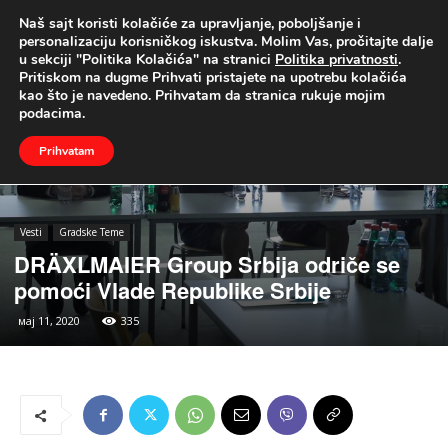
Naš sajt koristi kolačiće za upravljanje, poboljšanje i
UŽIVO
personalizaciju korisničkog iskustva. Molim Vas, pročitajte dalje
u sekciji "Politika Kolačića" na stranici
Politika privatnosti
.
Naslovna
Vesti
Gradske Teme
Pritiskom na dugme Prihvati pristajete na upotrebu kolačića
kao što je navedeno. Prihvatam da stranica rukuje mojim
podacima.
Prihvatam
Vesti
Gradske Teme
DRÄXLMAIER Group Srbija odriče se
pomoći Vlade Republike Srbije
мај 11, 2020
335