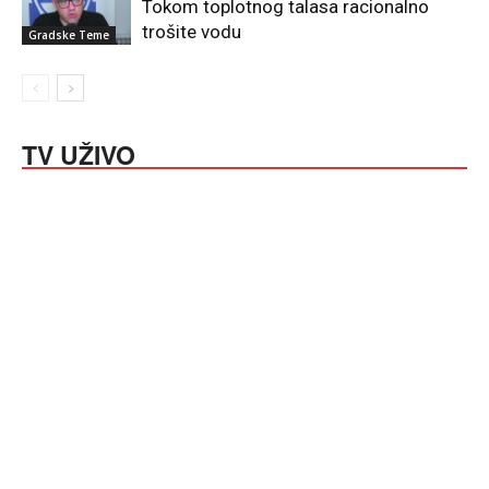
Tokom toplotnog talasa racionalno
trošite vodu
Gradske Teme
TV UŽIVO