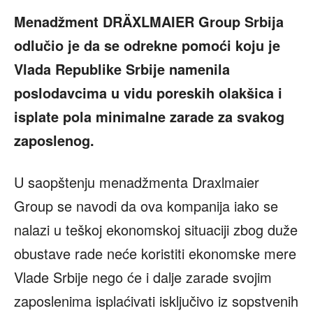
Menadžment DRÄXLMAIER Group Srbija
odlučio je da se odrekne pomoći koju je
Vlada Republike Srbije namenila
poslodavcima u vidu poreskih olakšica i
isplate pola minimalne zarade za svakog
zaposlenog.
U saopštenju menadžmenta Draxlmaier
Group se navodi da ova kompanija iako se
nalazi u teškoj ekonomskoj situaciji zbog duže
obustave rade neće koristiti ekonomske mere
Vlade Srbije nego će i dalje zarade svojim
zaposlenima isplaćivati isključivo iz sopstvenih