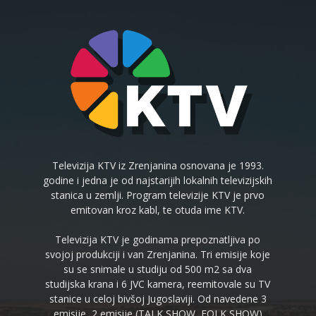
Televizija KTV iz Zrenjanina osnovana je 1993.
godine i jedna je od najstarijih lokalnih televizijskih
stanica u zemlji. Program televizije KTV je prvo
emitovan kroz kabl, te otuda ime KTV.
Televizija KTV je godinama prepoznatljiva po
svojoj produkciji i van Zrenjanina. Tri emisije koje
su se snimale u studiju od 500 m2 sa dva
studijska krana i 6 JVC kamera, reemitovale su TV
stanice u celoj bivšoj Jugoslaviji. Od navedene 3
emisije, 2 emisije (TALK SHOW, FOLK SHOW)