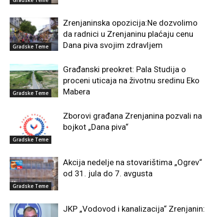
Zrenjaninska opozicija:Ne dozvolimo
da radnici u Zrenjaninu plaćaju cenu
Dana piva svojim zdravljem
Gradske Teme
Građanski preokret: Pala Studija o
proceni uticaja na životnu sredinu Eko
Mabera
Gradske Teme
Zborovi građana Zrenjanina pozvali na
bojkot „Dana piva“
Gradske Teme
Akcija nedelje na stovarištima „Ogrev“
od 31. jula do 7. avgusta
Gradske Teme
JKP „Vodovod i kanalizacija“ Zrenjanin: