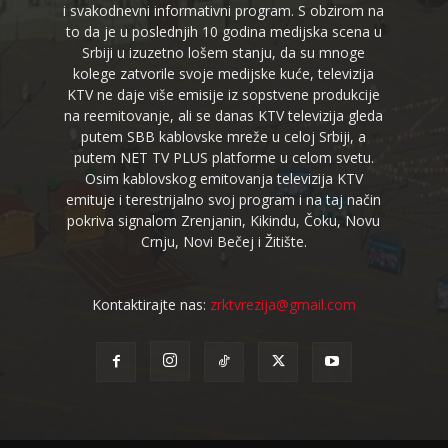
i svakodnevni informativni program. S obzirom na
to da je u poslednjih 10 godina medijska scena u
Srbiji u izuzetno lošem stanju, da su mnoge
kolege zatvorile svoje medijske kuće, televizija
KTV ne daje više emisije iz sopstvene produkcije
na reemitovanje, ali se danas KTV televizija gleda
putem SBB kablovske mreže u celoj Srbiji, a
putem NET TV PLUS platforme u celom svetu.
Osim kablovskog emitovanja televizija KTV
emituje i terestrijalno svoj program i na taj način
pokriva signalom Zrenjanin, Kikindu, Čoku, Novu
Crnju, Novi Bečej i Žitište.
Kontaktirajte nas:
zrktvrezija@gmail.com