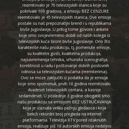
reemitovalo je 70 televizijskih stanica koje su
pokrivale 109 gradova, a emisiju BEZ CENZURE
reemitovalo je 45 televizijskih stanica. Ove emisije
postale su naš prepoznatljiv brend i u republikama
bivše Jugoslavije. U prilog tome govore i ankete
koje smo svojevremeno dobili od naših kolega iz
televizijskih kuća širom bivše Jugoslavije. Ono što
karakteriše našu produkciju, tj. pomenute emisije,
su kvalitetni gosti, kvalitetna produkcija,
najsavremenija tehnika, vrhunska scenografija,
korektnost u radu i poštovanje dobrih poslovnih
odnosa sa televizijskim kućama (reemiterima).
Ovo se moze zaključiti iz podatka da je emisije
koje smo spomenuli, prvih 10 godina reemitovalo
dvadeset televizijskih centara, a kasnije
sedamdeset. U poslednje 3 godine obogatili smo
našu produkciju sa emisijom BEZ USTRUČAVANJA
koja je izazvala veliku pažnju gledaoca i koja
beleži rekordni broj pregleda na internet
platformama. Televizija KTV pored istaknutih
emisija, realizuje još 10 autorskih emisija nedeljno