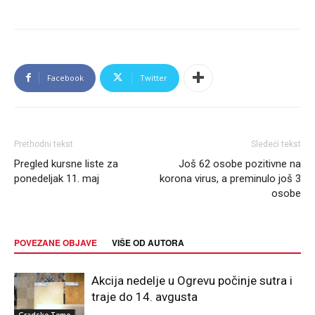
Facebook
Twitter
Prethodni tekst
Sledeći tekst
Pregled kursne liste za
Još 62 osobe pozitivne na
ponedeljak 11. maj
korona virus, a preminulo još 3
osobe
POVEZANE OBJAVE
VIŠE OD AUTORA
Akcija nedelje u Ogrevu počinje sutra i
traje do 14. avgusta
Gradske Teme