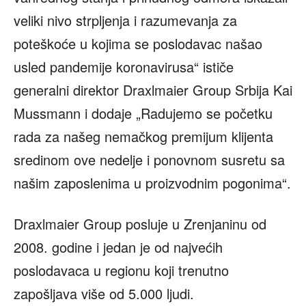
veliki nivo strpljenja i razumevanja za
poteškoće u kojima se poslodavac našao
usled pandemije koronavirusa“ ističe
generalni direktor Draxlmaier Group Srbija Kai
Mussmann i dodaje „Radujemo se početku
rada za našeg nemačkog premijum klijenta
sredinom ove nedelje i ponovnom susretu sa
našim zaposlenima u proizvodnim pogonima“.
Draxlmaier Group posluje u Zrenjaninu od
2008. godine i jedan je od najvećih
poslodavaca u regionu koji trenutno
zapošljava više od 5.000 ljudi.