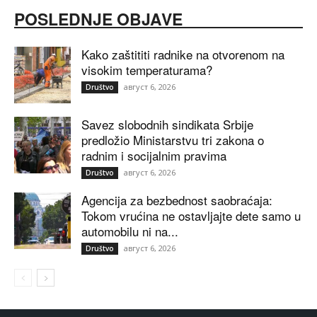
POSLEDNJE OBJAVE
Kako zaštititi radnike na otvorenom na
visokim temperaturama?
август 6, 2026
Društvo
Savez slobodnih sindikata Srbije
predložio Ministarstvu tri zakona o
radnim i socijalnim pravima
август 6, 2026
Društvo
Agencija za bezbednost saobraćaja:
Tokom vrućina ne ostavljajte dete samo u
automobilu ni na...
август 6, 2026
Društvo