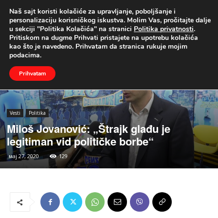
Naš sajt koristi kolačiće za upravljanje, poboljšanje i
UŽIVO
personalizaciju korisničkog iskustva. Molim Vas, pročitajte dalje
u sekciji "Politika Kolačića" na stranici
Politika privatnosti
.
Naslovna
Vesti
Politika
Pritiskom na dugme Prihvati pristajete na upotrebu kolačića
kao što je navedeno. Prihvatam da stranica rukuje mojim
podacima.
Prihvatam
Vesti
Politika
Miloš Jovanović: „Štrajk glađu je
legitiman vid političke borbe“
мај 27, 2020
129