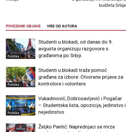
budžeta Srbije
POVEZANE OBJAVE
VIŠE OD AUTORA
Studenti u blokadi, od danas do 9.
avgusta organizuju razgovore s
građanima po Srbiji
Politika
Studenti u blokadi traže pomoć
građana za izbore: Otvorene prijave za
kontrolore i volontere
Politika
Vukadinović, Dobrosavljević i Pogačar
– Studentska lista, opozicija, jedinstvo i
nejedinstvo
Politika
Željko Pantić: Naprednjaci se mrze