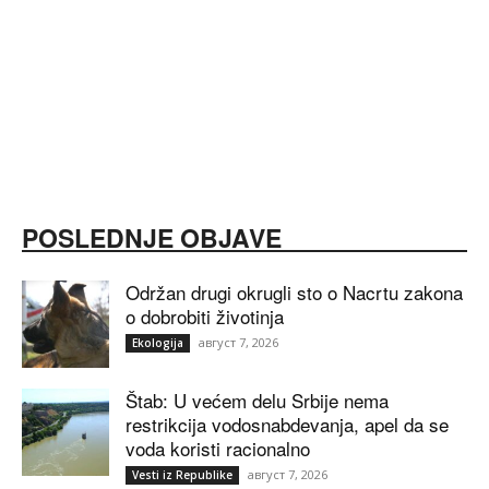
POSLEDNJE OBJAVE
Održan drugi okrugli sto o Nacrtu zakona
o dobrobiti životinja
август 7, 2026
Ekologija
Štab: U većem delu Srbije nema
restrikcija vodosnabdevanja, apel da se
voda koristi racionalno
август 7, 2026
Vesti iz Republike