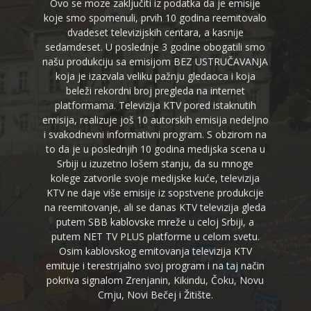
Ovo se moze zaključiti iz podatka da je emisije
koje smo spomenuli, prvih 10 godina reemitovalo
dvadeset televizijskih centara, a kasnije
sedamdeset. U poslednje 3 godine obogatili smo
našu produkciju sa emisijom BEZ USTRUČAVANJA
koja je izazvala veliku pažnju gledaoca i koja
beleži rekordni broj pregleda na internet
platformama. Televizija KTV pored istaknutih
emisija, realizuje još 10 autorskih emisija nedeljno
i svakodnevni informativni program. S obzirom na
to da je u poslednjih 10 godina medijska scena u
Srbiji u izuzetno lošem stanju, da su mnoge
kolege zatvorile svoje medijske kuće, televizija
KTV ne daje više emisije iz sopstvene produkcije
na reemitovanje, ali se danas KTV televizija gleda
putem SBB kablovske mreže u celoj Srbiji, a
putem NET TV PLUS platforme u celom svetu.
Osim kablovskog emitovanja televizija KTV
emituje i terestrijalno svoj program i na taj način
pokriva signalom Zrenjanin, Kikindu, Čoku, Novu
Crnju, Novi Bečej i Žitište.