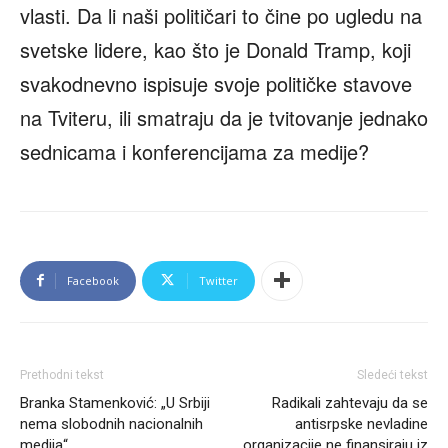
vlasti. Da li naši političari to čine po ugledu na
svetske lidere, kao što je Donald Tramp, koji
svakodnevno ispisuje svoje političke stavove
na Tviteru, ili smatraju da je tvitovanje jednako
sednicama i konferencijama za medije?
Facebook
Twitter
Prethodni tekst
Sledeći tekst
Branka Stamenković: „U Srbiji
Radikali zahtevaju da se
nema slobodnih nacionalnih
antisrpske nevladine
medija“
organizacije ne finansiraju iz