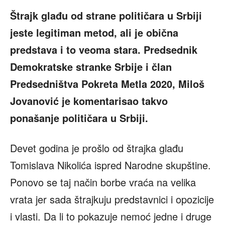
Štrajk glađu od strane političara u Srbiji
jeste legitiman metod, ali je obična
predstava i to veoma stara. Predsednik
Demokratske stranke Srbije i član
Predsedništva Pokreta Metla 2020, Miloš
Jovanović je komentarisao takvo
ponašanje političara u Srbiji.
Devet godina je prošlo od štrajka glađu
Tomislava Nikolića ispred Narodne skupštine.
Ponovo se taj način borbe vraća na velika
vrata jer sada štrajkuju predstavnici i opozicije
i vlasti. Da li to pokazuje nemoć jedne i druge