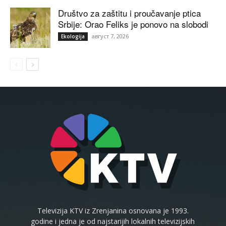
Društvo za zaštitu i proučavanje ptica
Srbije: Orao Feliks je ponovo na slobodi
август 7, 2026
Ekologija
Televizija KTV iz Zrenjanina osnovana je 1993.
godine i jedna je od najstarijih lokalnih televizijskih