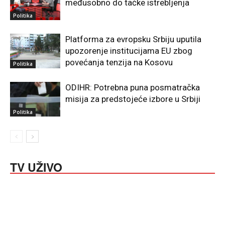
međusobno do tačke istrebljenja
Politika
Platforma za evropsku Srbiju uputila
upozorenje institucijama EU zbog
povećanja tenzija na Kosovu
Politika
ODIHR: Potrebna puna posmatračka
misija za predstojeće izbore u Srbiji
Politika
TV UŽIVO