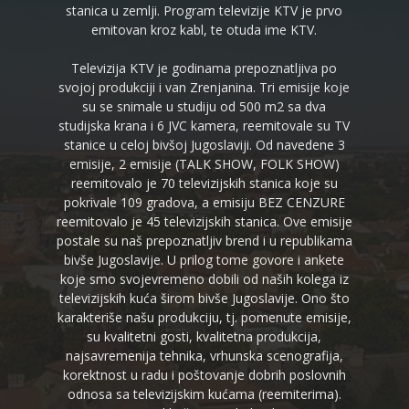
stanica u zemlji. Program televizije KTV je prvo
emitovan kroz kabl, te otuda ime KTV.
Televizija KTV je godinama prepoznatljiva po
svojoj produkciji i van Zrenjanina. Tri emisije koje
su se snimale u studiju od 500 m2 sa dva
studijska krana i 6 JVC kamera, reemitovale su TV
stanice u celoj bivšoj Jugoslaviji. Od navedene 3
emisije, 2 emisije (TALK SHOW, FOLK SHOW)
reemitovalo je 70 televizijskih stanica koje su
pokrivale 109 gradova, a emisiju BEZ CENZURE
reemitovalo je 45 televizijskih stanica. Ove emisije
postale su naš prepoznatljiv brend i u republikama
bivše Jugoslavije. U prilog tome govore i ankete
koje smo svojevremeno dobili od naših kolega iz
televizijskih kuća širom bivše Jugoslavije. Ono što
karakteriše našu produkciju, tj. pomenute emisije,
su kvalitetni gosti, kvalitetna produkcija,
najsavremenija tehnika, vrhunska scenografija,
korektnost u radu i poštovanje dobrih poslovnih
odnosa sa televizijskim kućama (reemiterima).