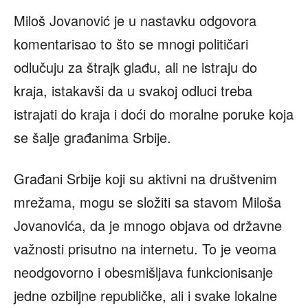
Miloš Jovanović je u nastavku odgovora
komentarisao to što se mnogi političari
odlučuju za štrajk glađu, ali ne istraju do
kraja, istakavši da u svakoj odluci treba
istrajati do kraja i doći do moralne poruke koja
se šalje građanima Srbije.
Građani Srbije koji su aktivni na društvenim
mrežama, mogu se složiti sa stavom Miloša
Jovanovića, da je mnogo objava od državne
važnosti prisutno na internetu. To je veoma
neodgovorno i obesmišljava funkcionisanje
jedne ozbiljne republičke, ali i svake lokalne