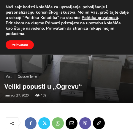
Naš sajt koristi kolačiće za upravljanje, poboljšanje i
UŽIVO
personalizaciju korisničkog iskustva. Molim Vas, pročitajte dalje
u sekciji "Politika Kolačića" na stranici
Politika privatnosti
.
Naslovna
Vesti
Gradske Teme
Pritiskom na dugme Prihvati pristajete na upotrebu kolačića
kao što je navedeno. Prihvatam da stranica rukuje mojim
podacima.
Prihvatam
Vesti
Gradske Teme
Veliki popusti u „Ogrevu“
август 27, 2020
108