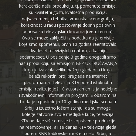
karakteriše našu produkciju, tj. pomenute emisije,
su kvalitetni gosti, kvalitetna produkcija,
najsavremenija tehnika, vrhunska scenografija,
korektnost u radu i poštovanje dobrih poslovnih
odnosa sa televizijskim kućama (reemiterima).
Ovo se moze zaključiti iz podatka da je emisije
koje smo spomenuli, prvih 10 godina reemitovalo
dvadeset televizijskih centara, a kasnije
sedamdeset. U poslednje 3 godine obogatili smo
našu produkciju sa emisijom BEZ USTRUČAVANJA
koja je izazvala veliku pažnju gledaoca i koja
beleži rekordni broj pregleda na internet
platformama. Televizija KTV pored istaknutih
emisija, realizuje još 10 autorskih emisija nedeljno
i svakodnevni informativni program. S obzirom na
to da je u poslednjih 10 godina medijska scena u
Srbiji u izuzetno lošem stanju, da su mnoge
kolege zatvorile svoje medijske kuće, televizija
KTV ne daje više emisije iz sopstvene produkcije
na reemitovanje, ali se danas KTV televizija gleda
putem SBB kablovske mreže u celoj Srbiji, a