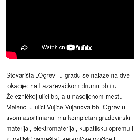
Stovarišta „Ogrev“ u gradu se nalaze na dve
lokacije: na Lazarevačkom drumu bb i u
Železničkoj ulici bb, a u naseljenom mestu
Melenci u ulici Vujice Vujanova bb. Ogrev u
svom asortimanu ima kompletan građevinski
materijal, elektromaterijal, kupatilsku opremu i
kupatilski nameštaj, keramičke pločice i