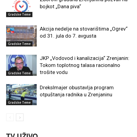
bojkot „Dana piva“
Gradske Teme
Akcija nedelje na stovarištima „Ogrev“
od 31. jula do 7. avgusta
Gradske Teme
JKP „Vodovod i kanalizacija“ Zrenjanin:
Tokom toplotnog talasa racionalno
trošite vodu
Gradske Teme
Drekslmajer obustavlja program
otpuštanja radnika u Zrenjaninu
Gradske Teme
TV UŽIVO