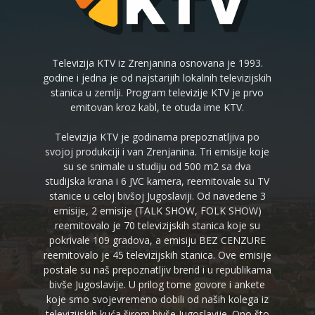
Televizija KTV iz Zrenjanina osnovana je 1993.
godine i jedna je od najstarijih lokalnih televizijskih
stanica u zemlji. Program televizije KTV je prvo
emitovan kroz kabl, te otuda ime KTV.
Televizija KTV je godinama prepoznatljiva po
svojoj produkciji i van Zrenjanina. Tri emisije koje
su se snimale u studiju od 500 m2 sa dva
studijska krana i 6 JVC kamera, reemitovale su TV
stanice u celoj bivšoj Jugoslaviji. Od navedene 3
emisije, 2 emisije (TALK SHOW, FOLK SHOW)
reemitovalo je 70 televizijskih stanica koje su
pokrivale 109 gradova, a emisiju BEZ CENZURE
reemitovalo je 45 televizijskih stanica. Ove emisije
postale su naš prepoznatljiv brend i u republikama
bivše Jugoslavije. U prilog tome govore i ankete
koje smo svojevremeno dobili od naših kolega iz
televizijskih kuća širom bivše Jugoslavije. Ono što