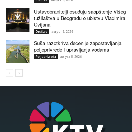
Ustavobranitelji osuđuju saopštenje Višeg
tužilaštva u Beogradu o ubistvu Vladimira
Cvijana
август 5, 2026
Društvo
Suša razotkriva decenije zapostavljanja
poljoprivrede i upravljanja vodama
август 5, 2026
Poljoprivreda