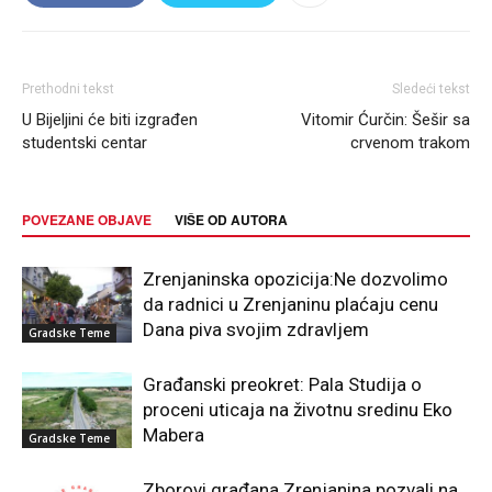
Prethodni tekst
Sledeći tekst
U Bijeljini će biti izgrađen
Vitomir Ćurčin: Šešir sa
studentski centar
crvenom trakom
POVEZANE OBJAVE
VIŠE OD AUTORA
Zrenjaninska opozicija:Ne dozvolimo
da radnici u Zrenjaninu plaćaju cenu
Dana piva svojim zdravljem
Gradske Teme
Građanski preokret: Pala Studija o
proceni uticaja na životnu sredinu Eko
Mabera
Gradske Teme
Zborovi građana Zrenjanina pozvali na