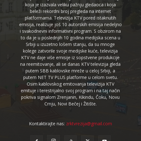
koja je izazvala veliku pažnju gledaoca i koja
beleži rekordni broj pregleda na internet
platformama. Televizija KTV pored istaknutih
emisija, realizuje još 10 autorskih emisija nedeljno
i svakodnevni informativni program. S obzirom na
to da je u poslednjih 10 godina medijska scena u
Srbiji u izuzetno lošem stanju, da su mnoge
kolege zatvorile svoje medijske kuće, televizija
KTV ne daje više emisije iz sopstvene produkcije
na reemitovanje, ali se danas KTV televizija gleda
putem SBB kablovske mreže u celoj Srbiji, a
putem NET TV PLUS platforme u celom svetu.
Osim kablovskog emitovanja televizija KTV
emituje i terestrijalno svoj program i na taj način
pokriva signalom Zrenjanin, Kikindu, Čoku, Novu
Crnju, Novi Bečej i Žitište.
Kontaktirajte nas:
zrktvrezija@gmail.com