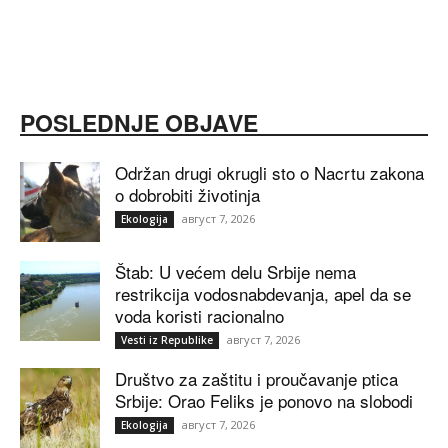
POSLEDNJE OBJAVE
Održan drugi okrugli sto o Nacrtu zakona
o dobrobiti životinja
август 7, 2026
Ekologija
Štab: U većem delu Srbije nema
restrikcija vodosnabdevanja, apel da se
voda koristi racionalno
август 7, 2026
Vesti iz Republike
Društvo za zaštitu i proučavanje ptica
Srbije: Orao Feliks je ponovo na slobodi
август 7, 2026
Ekologija