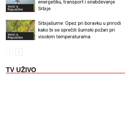
energetiku, transport i snabdevanje
Vesti iz
Srbije
Republike
Srbijašume: Opez pri boravku u prirodi
kako bi se sprečili šumski požari pri
Vesti iz
visokim temperaturama
Republike
TV UŽIVO