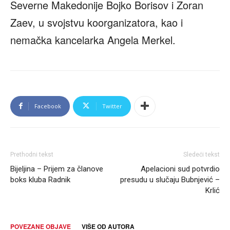
Severne Makedonije Bojko Borisov i Zoran
Zaev, u svojstvu koorganizatora, kao i
nemačka kancelarka Angela Merkel.
Facebook
Twitter
Prethodni tekst
Sledeći tekst
Bijeljina – Prijem za članove
Apelacioni sud potvrdio
boks kluba Radnik
presudu u slučaju Bubnjević –
Krlić
POVEZANE OBJAVE
VIŠE OD AUTORA