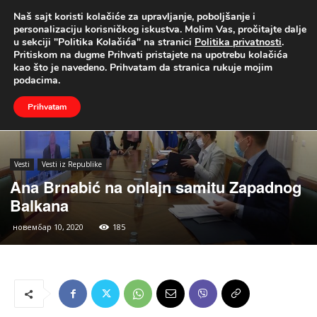
Naš sajt koristi kolačiće za upravljanje, poboljšanje i
UŽIVO
personalizaciju korisničkog iskustva. Molim Vas, pročitajte dalje
u sekciji "Politika Kolačića" na stranici
Politika privatnosti
.
Naslovna
Vesti
Vesti iz Republike
Pritiskom na dugme Prihvati pristajete na upotrebu kolačića
kao što je navedeno. Prihvatam da stranica rukuje mojim
podacima.
Prihvatam
Vesti
Vesti iz Republike
Ana Brnabić na onlajn samitu Zapadnog
Balkana
новембар 10, 2020
185