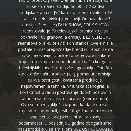
svojoj produkciji i van Zrenjanina. Tri emisije koje
su se snimale u studiju od 500 m2 sa dva
studijska krana i 6 JVC kamera, reemitovale su TV
stanice u celoj bivšoj Jugoslaviji. Od navedene 3
emisije, 2 emisije (TALK SHOW, FOLK SHOW)
reemitovalo je 70 televizijskih stanica koje su
pokrivale 109 gradova, a emisiju BEZ CENZURE
reemitovalo je 45 televizijskih stanica. Ove emisije
postale su naš prepoznatljiv brend i u republikama
bivše Jugoslavije. U prilog tome govore i ankete
koje smo svojevremeno dobili od naših kolega iz
televizijskih kuća širom bivše Jugoslavije. Ono što
karakteriše našu produkciju, tj. pomenute emisije,
su kvalitetni gosti, kvalitetna produkcija,
najsavremenija tehnika, vrhunska scenografija,
korektnost u radu i poštovanje dobrih poslovnih
odnosa sa televizijskim kućama (reemiterima).
Ovo se moze zaključiti iz podatka da je emisije
koje smo spomenuli, prvih 10 godina reemitovalo
dvadeset televizijskih centara, a kasnije
sedamdeset. U poslednje 3 godine obogatili smo
našu produkciju sa emisijom BEZ USTRUČAVANJA