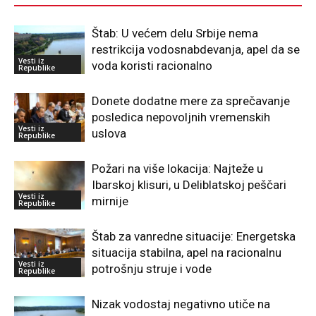
Štab: U većem delu Srbije nema
restrikcija vodosnabdevanja, apel da se
Vesti iz
voda koristi racionalno
Republike
Donete dodatne mere za sprečavanje
posledica nepovoljnih vremenskih
Vesti iz
uslova
Republike
Požari na više lokacija: Najteže u
Ibarskoj klisuri, u Deliblatskoj peščari
Vesti iz
mirnije
Republike
Štab za vanredne situacije: Energetska
situacija stabilna, apel na racionalnu
Vesti iz
potrošnju struje i vode
Republike
Nizak vodostaj negativno utiče na