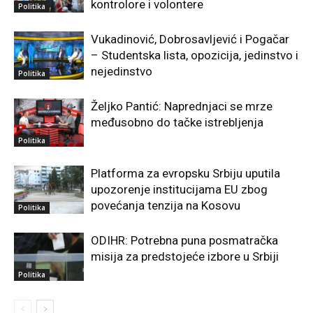
kontrolore i volontere
Politika
Vukadinović, Dobrosavljević i Pogačar
– Studentska lista, opozicija, jedinstvo i
nejedinstvo
Politika
Željko Pantić: Naprednjaci se mrze
međusobno do tačke istrebljenja
Politika
Platforma za evropsku Srbiju uputila
upozorenje institucijama EU zbog
povećanja tenzija na Kosovu
Politika
ODIHR: Potrebna puna posmatračka
misija za predstojeće izbore u Srbiji
Politika