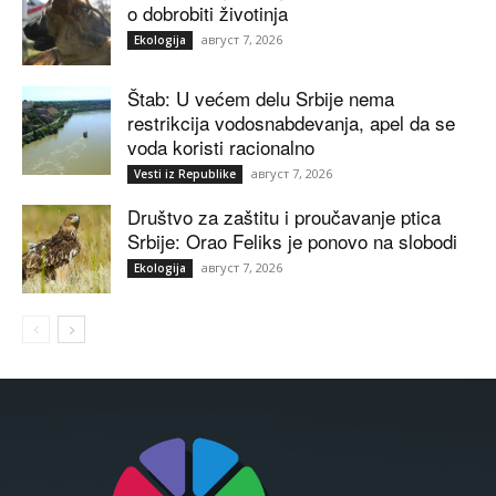
o dobrobiti životinja
август 7, 2026
Ekologija
Štab: U većem delu Srbije nema
restrikcija vodosnabdevanja, apel da se
voda koristi racionalno
август 7, 2026
Vesti iz Republike
Društvo za zaštitu i proučavanje ptica
Srbije: Orao Feliks je ponovo na slobodi
август 7, 2026
Ekologija