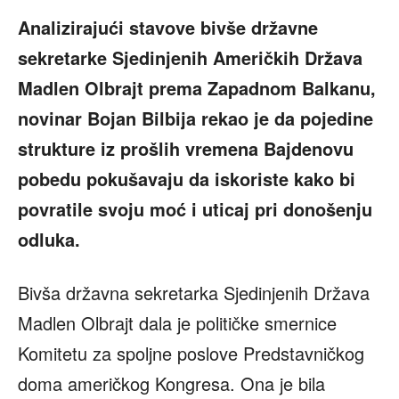
Analizirajući stavove bivše državne
sekretarke Sjedinjenih Američkih Država
Madlen Olbrajt prema Zapadnom Balkanu,
novinar Bojan Bilbija rekao je da pojedine
strukture iz prošlih vremena Bajdenovu
pobedu pokušavaju da iskoriste kako bi
povratile svoju moć i uticaj pri donošenju
odluka.
Bivša državna sekretarka Sjedinjenih Država
Madlen Olbrajt dala je političke smernice
Komitetu za spoljne poslove Predstavničkog
doma američkog Kongresa. Ona je bila