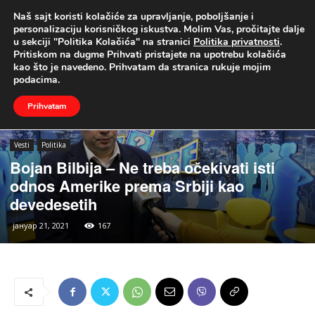
Naš sajt koristi kolačiće za upravljanje, poboljšanje i
UŽIVO
personalizaciju korisničkog iskustva. Molim Vas, pročitajte dalje
u sekciji "Politika Kolačića" na stranici
Politika privatnosti
.
Naslovna
Vesti
Politika
Pritiskom na dugme Prihvati pristajete na upotrebu kolačića
kao što je navedeno. Prihvatam da stranica rukuje mojim
podacima.
Prihvatam
Vesti
Politika
Bojan Bilbija – Ne treba očekivati isti
odnos Amerike prema Srbiji kao
devedesetih
јануар 21, 2021
167