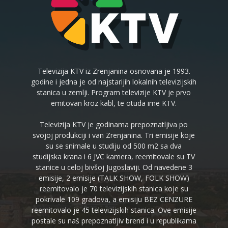
Televizija KTV iz Zrenjanina osnovana je 1993.
godine i jedna je od najstarijih lokalnih televizijskih
stanica u zemlji. Program televizije KTV je prvo
emitovan kroz kabl, te otuda ime KTV.
Televizija KTV je godinama prepoznatljiva po
svojoj produkciji i van Zrenjanina. Tri emisije koje
su se snimale u studiju od 500 m2 sa dva
studijska krana i 6 JVC kamera, reemitovale su TV
stanice u celoj bivšoj Jugoslaviji. Od navedene 3
emisije, 2 emisije (TALK SHOW, FOLK SHOW)
reemitovalo je 70 televizijskih stanica koje su
pokrivale 109 gradova, a emisiju BEZ CENZURE
reemitovalo je 45 televizijskih stanica. Ove emisije
postale su naš prepoznatljiv brend i u republikama