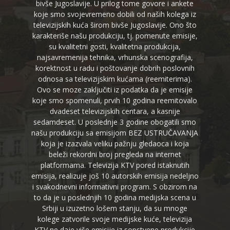
bivše Jugoslavije. U prilog tome govore i ankete
koje smo svojevremeno dobili od naših kolega iz
televizijskih kuća širom bivše Jugoslavije. Ono što
karakteriše našu produkciju, tj. pomenute emisije,
su kvalitetni gosti, kvalitetna produkcija,
najsavremenija tehnika, vrhunska scenografija,
korektnost u radu i poštovanje dobrih poslovnih
odnosa sa televizijskim kućama (reemiterima).
Ovo se moze zaključiti iz podatka da je emisije
koje smo spomenuli, prvih 10 godina reemitovalo
dvadeset televizijskih centara, a kasnije
sedamdeset. U poslednje 3 godine obogatili smo
našu produkciju sa emisijom BEZ USTRUČAVANJA
koja je izazvala veliku pažnju gledaoca i koja
beleži rekordni broj pregleda na internet
platformama. Televizija KTV pored istaknutih
emisija, realizuje još 10 autorskih emisija nedeljno
i svakodnevni informativni program. S obzirom na
to da je u poslednjih 10 godina medijska scena u
Srbiji u izuzetno lošem stanju, da su mnoge
kolege zatvorile svoje medijske kuće, televizija
KTV ne daje više emisije iz sopstvene produkcije