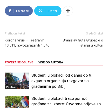
Facebook
Twitter
Prethodni tekst
Sledeći tekst
Korona virus – Testiranih
Branislav Guta Grubački o
10.511, novozaraženih 1.646
stanju u kulturi
POVEZANE OBJAVE
VIŠE OD AUTORA
Studenti u blokadi, od danas do 9.
avgusta organizuju razgovore s
građanima po Srbiji
Politika
Studenti u blokadi traže pomoć
građana za izbore: Otvorene prijave za