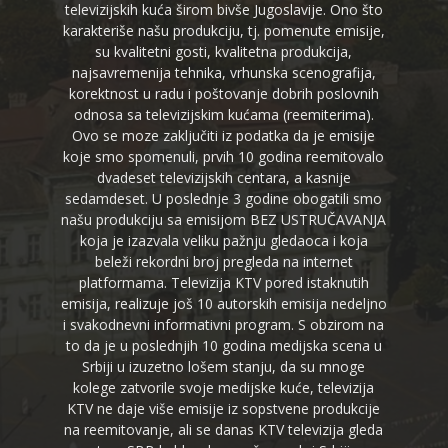
televizijskih kuća širom bivše Jugoslavije. Ono što
karakteriše našu produkciju, tj. pomenute emisije,
su kvalitetni gosti, kvalitetna produkcija,
najsavremenija tehnika, vrhunska scenografija,
korektnost u radu i poštovanje dobrih poslovnih
odnosa sa televizijskim kućama (reemiterima).
Ovo se moze zaključiti iz podatka da je emisije
koje smo spomenuli, prvih 10 godina reemitovalo
dvadeset televizijskih centara, a kasnije
sedamdeset. U poslednje 3 godine obogatili smo
našu produkciju sa emisijom BEZ USTRUČAVANJA
koja je izazvala veliku pažnju gledaoca i koja
beleži rekordni broj pregleda na internet
platformama. Televizija KTV pored istaknutih
emisija, realizuje još 10 autorskih emisija nedeljno
i svakodnevni informativni program. S obzirom na
to da je u poslednjih 10 godina medijska scena u
Srbiji u izuzetno lošem stanju, da su mnoge
kolege zatvorile svoje medijske kuće, televizija
KTV ne daje više emisije iz sopstvene produkcije
na reemitovanje, ali se danas KTV televizija gleda