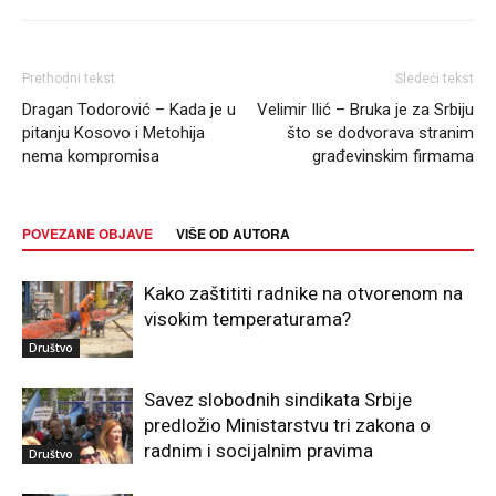
Prethodni tekst
Sledeći tekst
Dragan Todorović – Kada je u
Velimir Ilić – Bruka je za Srbiju
pitanju Kosovo i Metohija
što se dodvorava stranim
nema kompromisa
građevinskim firmama
POVEZANE OBJAVE
VIŠE OD AUTORA
Kako zaštititi radnike na otvorenom na
visokim temperaturama?
Društvo
Savez slobodnih sindikata Srbije
predložio Ministarstvu tri zakona o
radnim i socijalnim pravima
Društvo