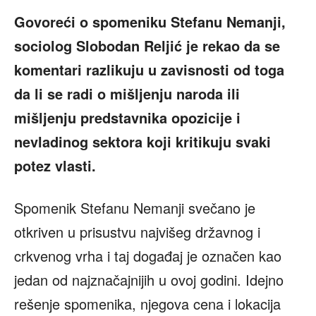
Govoreći o spomeniku Stefanu Nemanji,
sociolog Slobodan Reljić je rekao da se
komentari razlikuju u zavisnosti od toga
da li se radi o mišljenju naroda ili
mišljenju predstavnika opozicije i
nevladinog sektora koji kritikuju svaki
potez vlasti.
Spomenik Stefanu Nemanji svečano je
otkriven u prisustvu najvišeg državnog i
crkvenog vrha i taj događaj je označen kao
jedan od najznačajnijih u ovoj godini. Idejno
rešenje spomenika, njegova cena i lokacija