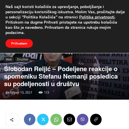
Naš sajt koristi kolačiće za upravljanje, poboljšanje i
UŽIVO
personalizaciju korisničkog iskustva. Molim Vas, pročitajte dalje
u sekciji "Politika Kolačića" na stranici
Politika privatnosti
.
Naslovna
Vesti
Društvo
Pritiskom na dugme Prihvati pristajete na upotrebu kolačića
kao što je navedeno. Prihvatam da stranica rukuje mojim
podacima.
Prihvatam
Vesti
Društvo
Slobodan Reljić – Podeljene reakcije o
spomeniku Stefanu Nemanji posledica
su podeljenosti u društvu
фебруар 15, 2021
113