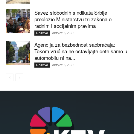
Savez slobodnih sindikata Srbije
predložio Ministarstvu tri zakona o
radnim i socijalnim pravima
август 6, 2026
Društvo
Agencija za bezbednost saobraćaja:
Tokom vrućina ne ostavljajte dete samo u
automobilu ni na...
август 6, 2026
Društvo