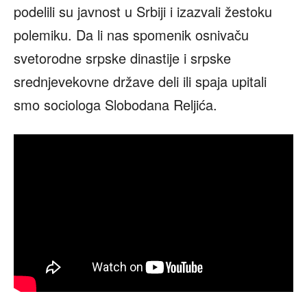
podelili su javnost u Srbiji i izazvali žestoku
polemiku. Da li nas spomenik osnivaču
svetorodne srpske dinastije i srpske
srednjevekovne države deli ili spaja upitali
smo sociologa Slobodana Reljića.