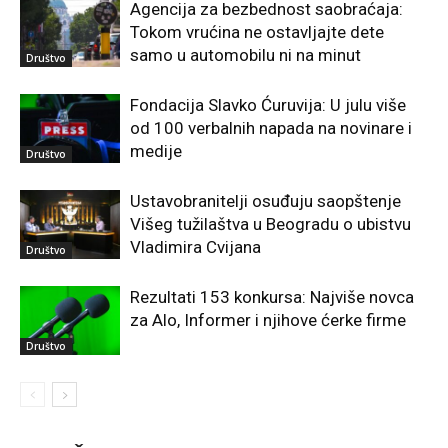
Agencija za bezbednost saobraćaja:
Tokom vrućina ne ostavljajte dete
samo u automobilu ni na minut
Društvo
Fondacija Slavko Ćuruvija: U julu više
od 100 verbalnih napada na novinare i
medije
Društvo
Ustavobranitelji osuđuju saopštenje
Višeg tužilaštva u Beogradu o ubistvu
Vladimira Cvijana
Društvo
Rezultati 153 konkursa: Najviše novca
za Alo, Informer i njihove ćerke firme
Društvo