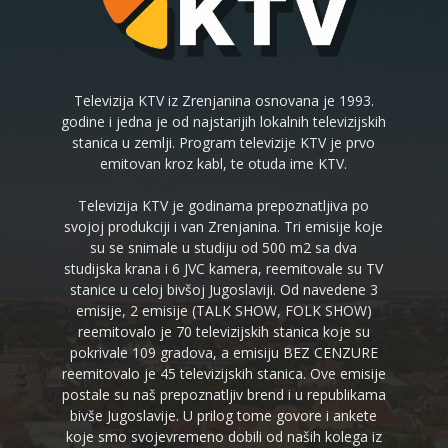
Televizija KTV iz Zrenjanina osnovana je 1993.
godine i jedna je od najstarijih lokalnih televizijskih
stanica u zemlji. Program televizije KTV je prvo
emitovan kroz kabl, te otuda ime KTV.
Televizija KTV je godinama prepoznatljiva po
svojoj produkciji i van Zrenjanina. Tri emisije koje
su se snimale u studiju od 500 m2 sa dva
studijska krana i 6 JVC kamera, reemitovale su TV
stanice u celoj bivšoj Jugoslaviji. Od navedene 3
emisije, 2 emisije (TALK SHOW, FOLK SHOW)
reemitovalo je 70 televizijskih stanica koje su
pokrivale 109 gradova, a emisiju BEZ CENZURE
reemitovalo je 45 televizijskih stanica. Ove emisije
postale su naš prepoznatljiv brend i u republikama
bivše Jugoslavije. U prilog tome govore i ankete
koje smo svojevremeno dobili od naših kolega iz