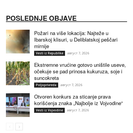
POSLEDNJE OBJAVE
Požari na više lokacija: Najteže u
Ibarskoj klisuri, u Deliblatskoj peščari
mirnije
август 7, 2026
Vesti iz Republike
Ekstremne vrućine gotovo uništile useve,
očekuje se pad prinosa kukuruza, soje i
suncokreta
август 7, 2026
Poljoprivreda
Otvoren konkurs za sticanje prava
korišćenja znaka „Najbolje iz Vojvodine“
август 7, 2026
Vesti iz Vojvodine