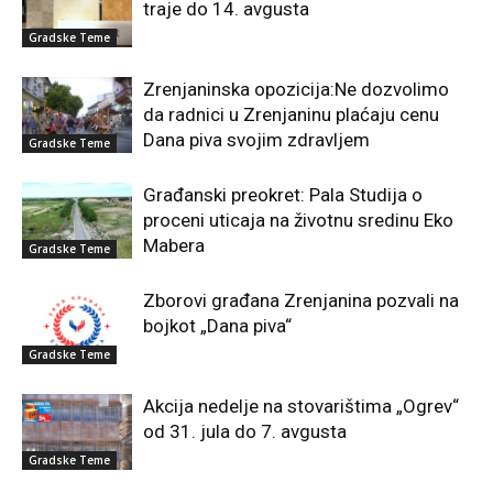
traje do 14. avgusta
Gradske Teme
Zrenjaninska opozicija:Ne dozvolimo
da radnici u Zrenjaninu plaćaju cenu
Dana piva svojim zdravljem
Gradske Teme
Građanski preokret: Pala Studija o
proceni uticaja na životnu sredinu Eko
Mabera
Gradske Teme
Zborovi građana Zrenjanina pozvali na
bojkot „Dana piva“
Gradske Teme
Akcija nedelje na stovarištima „Ogrev“
od 31. jula do 7. avgusta
Gradske Teme