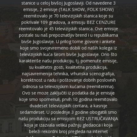
stanice u celoj bivšoj Jugoslaviji. Od navedene 3
emisije, 2 emisije (TALK SHOW, FOLK SHOW)
reemitovalo je 70 televizijskih stanica koje su
pokrivale 109 gradova, a emisiju BEZ CENZURE
reemitovalo je 45 televizijskih stanica. Ove emisije
postale su naš prepoznatljiv brend i u republikama
bivše Jugoslavije. U prilog tome govore i ankete
koje smo svojevremeno dobili od naših kolega iz
televizijskih kuća širom bivše Jugoslavije. Ono što
karakteriše našu produkciju, tj. pomenute emisije,
su kvalitetni gosti, kvalitetna produkcija,
najsavremenija tehnika, vrhunska scenografija,
korektnost u radu i poštovanje dobrih poslovnih
odnosa sa televizijskim kućama (reemiterima).
Ovo se moze zaključiti iz podatka da je emisije
koje smo spomenuli, prvih 10 godina reemitovalo
dvadeset televizijskih centara, a kasnije
sedamdeset. U poslednje 3 godine obogatili smo
našu produkciju sa emisijom BEZ USTRUČAVANJA
koja je izazvala veliku pažnju gledaoca i koja
beleži rekordni broj pregleda na internet