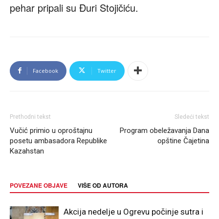
pehar pripali su Đuri Stojičiću.
Facebook
Twitter
Prethodni tekst
Sledeći tekst
Vučić primio u oproštajnu
Program obeležavanja Dana
posetu ambasadora Republike
opštine Čajetina
Kazahstan
POVEZANE OBJAVE
VIŠE OD AUTORA
Akcija nedelje u Ogrevu počinje sutra i