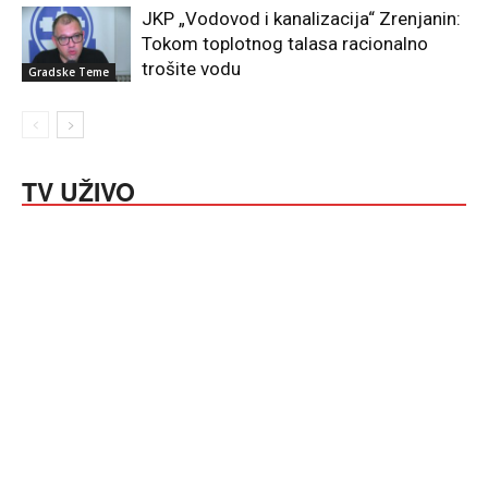
JKP „Vodovod i kanalizacija“ Zrenjanin:
Tokom toplotnog talasa racionalno
trošite vodu
Gradske Teme
TV UŽIVO