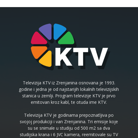
Televizija KTV iz Zrenjanina osnovana je 1993.
godine i jedna je od najstarijih lokalnih televizijskih
stanica u zemlji. Program televizije KTV je prvo
emitovan kroz kabl, te otuda ime KTV.
Televizija KTV je godinama prepoznatljiva po
svojoj produkciji i van Zrenjanina. Tri emisije koje
su se snimale u studiju od 500 m2 sa dva
studijska krana i 6 JVC kamera, reemitovale su TV