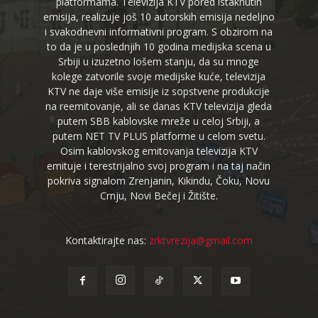
platformama. Televizija KTV pored istaknutih
emisija, realizuje još 10 autorskih emisija nedeljno
i svakodnevni informativni program. S obzirom na
to da je u poslednjih 10 godina medijska scena u
Srbiji u izuzetno lošem stanju, da su mnoge
kolege zatvorile svoje medijske kuće, televizija
KTV ne daje više emisije iz sopstvene produkcije
na reemitovanje, ali se danas KTV televizija gleda
putem SBB kablovske mreže u celoj Srbiji, a
putem NET TV PLUS platforme u celom svetu.
Osim kablovskog emitovanja televizija KTV
emituje i terestrijalno svoj program i na taj način
pokriva signalom Zrenjanin, Kikindu, Čoku, Novu
Crnju, Novi Bečej i Žitište.
Kontaktirajte nas:
zrktvrezija@gmail.com