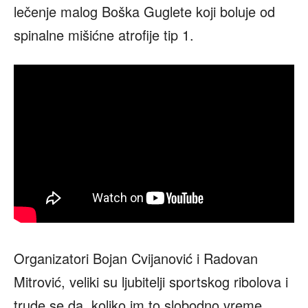
lečenje malog Boška Guglete koji boluje od
spinalne mišićne atrofije tip 1.
Organizatori Bojan Cvijanović i Radovan
Mitrović, veliki su ljubitelji sportskog ribolova i
trude se da, koliko im to slobodno vreme