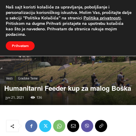
Naš sajt koristi kolačiće za upravljanje, poboljšanje i
UŽIVO
personalizaciju korisničkog iskustva. Molim Vas, pročitajte dalje
u sekciji "Politika Kolačića" na stranici
Politika privatnosti
.
Naslovna
Vesti
Gradske Teme
Pritiskom na dugme Prihvati pristajete na upotrebu kolačića
kao što je navedeno. Prihvatam da stranica rukuje mojim
podacima.
Prihvatam
Vesti
Gradske Teme
Humanitarni Feeder kup za malog Boška
јун 21, 2021
136