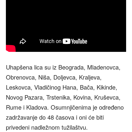
Uhapšena lica su iz Beograda, Mladenovca,
Obrenovca, Niša, Doljevca, Kraljeva,
Leskovca, Vladičinog Hana, Bača, Kikinde,
Novog Pazara, Trstenika, Kovina, Kruševca,
Rume i Kladova. Osumnjičenima je određeno
zadržavanje do 48 časova i oni će biti
privedeni nadležnom tužilaštvu.