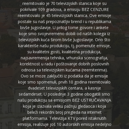
reemitovalo je 70 televizijskih stanica koje su
pokrivale 109 gradova, a emisiju BEZ CENZURE
reemitovalo je 45 televizijskih stanica. Ove emisije
postale su naš prepoznatljiv brend i u republikama
bivše Jugoslavije. U prilog tome govore i ankete
koje smo svojevremeno dobili od naših kolega iz
televizijskih kuća širom bivše Jugoslavije. Ono što
karakteriše našu produkciju, tj. pomenute emisije,
su kvalitetni gosti, kvalitetna produkcija,
najsavremenija tehnika, vrhunska scenografija,
korektnost u radu i poštovanje dobrih poslovnih
odnosa sa televizijskim kućama (reemiterima).
Ovo se moze zaključiti iz podatka da je emisije
koje smo spomenuli, prvih 10 godina reemitovalo
dvadeset televizijskih centara, a kasnije
sedamdeset. U poslednje 3 godine obogatili smo
našu produkciju sa emisijom BEZ USTRUČAVANJA
koja je izazvala veliku pažnju gledaoca i koja
beleži rekordni broj pregleda na internet
platformama. Televizija KTV pored istaknutih
emisija, realizuje još 10 autorskih emisija nedeljno