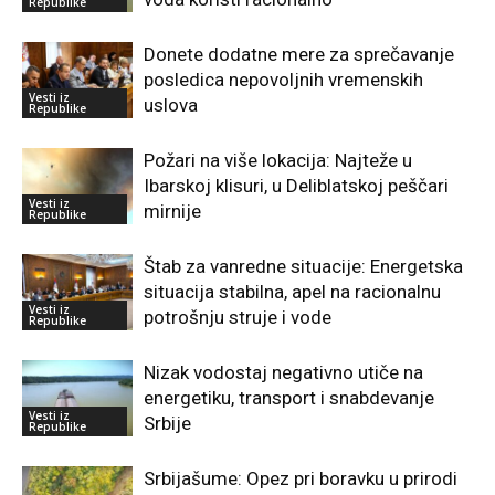
Republike
Donete dodatne mere za sprečavanje
posledica nepovoljnih vremenskih
Vesti iz
uslova
Republike
Požari na više lokacija: Najteže u
Ibarskoj klisuri, u Deliblatskoj peščari
Vesti iz
mirnije
Republike
Štab za vanredne situacije: Energetska
situacija stabilna, apel na racionalnu
Vesti iz
potrošnju struje i vode
Republike
Nizak vodostaj negativno utiče na
energetiku, transport i snabdevanje
Vesti iz
Srbije
Republike
Srbijašume: Opez pri boravku u prirodi