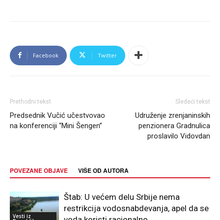
Facebook
Twitter
Prethodni tekst
Sledeći tekst
Predsednik Vučić učestvovao
Udruženje zrenjaninskih
na konferenciji “Mini Šengen”
penzionera Gradnulica
proslavilo Vidovdan
POVEZANE OBJAVE
VIŠE OD AUTORA
Štab: U većem delu Srbije nema
restrikcija vodosnabdevanja, apel da se
Vesti iz
voda koristi racionalno