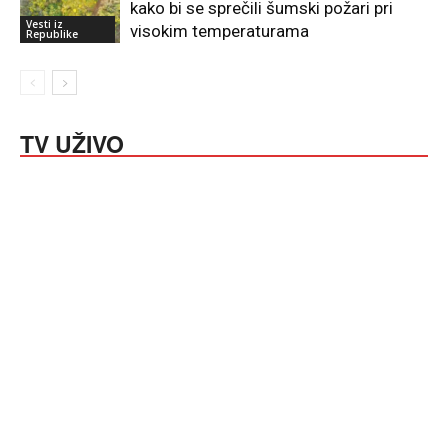
kako bi se sprečili šumski požari pri
Vesti iz
visokim temperaturama
Republike
TV UŽIVO