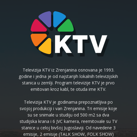
Televizija KTV iz Zrenjanina osnovana je 1993.
godine i jedna je od najstarijih lokalnih televizijskih
stanica u zemlji. Program televizije KTV je prvo
emitovan kroz kabl, te otuda ime KTV.
Televizija KTV je godinama prepoznatljiva po
svojoj produkciji i van Zrenjanina. Tri emisije koje
su se snimale u studiju od 500 m2 sa dva
studijska krana i 6 JVC kamera, reemitovale su TV
stanice u celoj bivšoj Jugoslaviji. Od navedene 3
emisije, 2 emisije (TALK SHOW, FOLK SHOW)