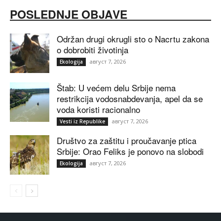
POSLEDNJE OBJAVE
Održan drugi okrugli sto o Nacrtu zakona
o dobrobiti životinja
август 7, 2026
Ekologija
Štab: U većem delu Srbije nema
restrikcija vodosnabdevanja, apel da se
voda koristi racionalno
август 7, 2026
Vesti iz Republike
Društvo za zaštitu i proučavanje ptica
Srbije: Orao Feliks je ponovo na slobodi
август 7, 2026
Ekologija