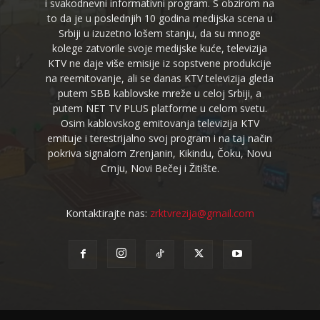
i svakodnevni informativni program. S obzirom na
to da je u poslednjih 10 godina medijska scena u
Srbiji u izuzetno lošem stanju, da su mnoge
kolege zatvorile svoje medijske kuće, televizija
KTV ne daje više emisije iz sopstvene produkcije
na reemitovanje, ali se danas KTV televizija gleda
putem SBB kablovske mreže u celoj Srbiji, a
putem NET TV PLUS platforme u celom svetu.
Osim kablovskog emitovanja televizija KTV
emituje i terestrijalno svoj program i na taj način
pokriva signalom Zrenjanin, Kikindu, Čoku, Novu
Crnju, Novi Bečej i Žitište.
Kontaktirajte nas:
zrktvrezija@gmail.com