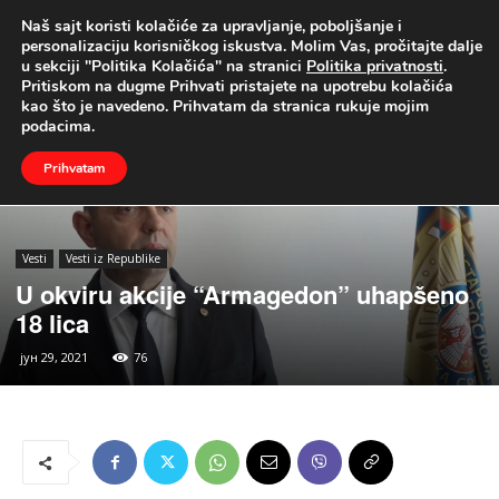
Naš sajt koristi kolačiće za upravljanje, poboljšanje i
UŽIVO
personalizaciju korisničkog iskustva. Molim Vas, pročitajte dalje
u sekciji "Politika Kolačića" na stranici
Politika privatnosti
.
Naslovna
Vesti
Vesti iz Republike
Pritiskom na dugme Prihvati pristajete na upotrebu kolačića
kao što je navedeno. Prihvatam da stranica rukuje mojim
podacima.
Prihvatam
Vesti
Vesti iz Republike
U okviru akcije “Armagedon” uhapšeno
18 lica
јун 29, 2021
76