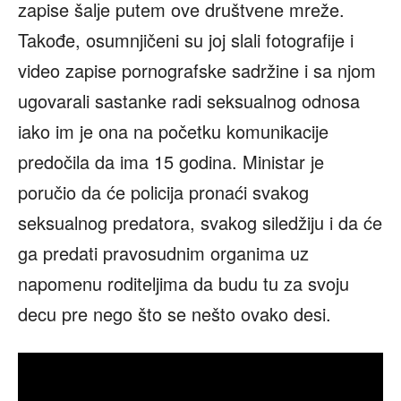
zapise šalјe putem ove društvene mreže.
Takođe, osumnjičeni su joj slali fotografije i
video zapise pornografske sadržine i sa njom
ugovarali sastanke radi seksualnog odnosa
iako im je ona na početku komunikacije
predočila da ima 15 godina. Ministar je
poručio da će policija pronaći svakog
seksualnog predatora, svakog siledžiju i da će
ga predati pravosudnim organima uz
napomenu roditeljima da budu tu za svoju
decu pre nego što se nešto ovako desi.