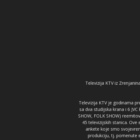
Televizija KTV iz Zrenjanina
Televizija KTV je godinama pre
sa dva studijska krana i 6 JVC
SHOW, FOLK SHOW) reemitovalo 
45 televizijskih stanica. Ove
ankete koje smo svojevreme
produkciju, tj. pomenute e