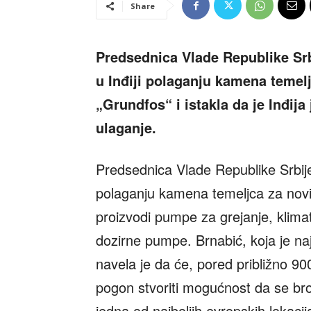
Share
Predsednica Vlade Republike Srb
u Inđiji polaganju kamena temel
„Grundfos“ i istakla da je Inđija
ulaganje.
Predsednica Vlade Republike Srbije
polaganju kamena temeljca za novi
proizvodi pumpe za grejanje, klima
dozirne pumpe. Brnabić, koja je naj
navela je da će, pored približno 900
pogon stvoriti mogućnost da se broj
jedna od najboljih evropskih lokaci