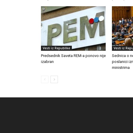
Vesti iz Republike
Vesti iz Rep
Predsednik Saveta REM-a ponovo nije
Sednica o n
izabran
poslanici izn
ministrima