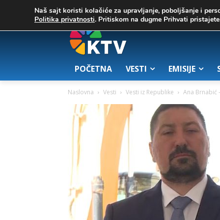
C
02. август 2026.
25.7
Zrenjanin
Naš sajt koristi kolačiće za upravljanje, poboljšanje i pers
Politika privatnosti
. Pritiskom na dugme Prihvati pristaje
POČETNA
VESTI
EMISIJE
Naslovna
Vesti
Vesti iz Republike
Ana Brnabić –