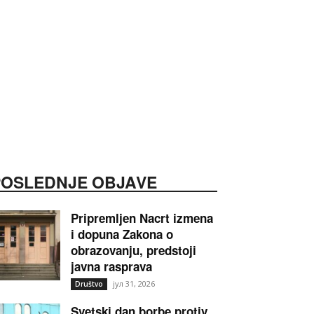
POSLEDNJE OBJAVE
Pripremljen Nacrt izmena
i dopuna Zakona o
obrazovanju, predstoji
javna rasprava
јул 31, 2026
Društvo
Svetski dan borbe protiv