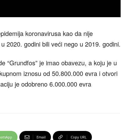
epidemija koronavirusa kao da nije
z u 2020. godini bili veći nego u 2019. godini.
e “Grundfos” je imao obavezu, a koju je u
 ukupnom iznosu od 50.800.000 evra i otvori
zaciju je odobreno 6.000.000 evra
atsApp
Email
Copy URL