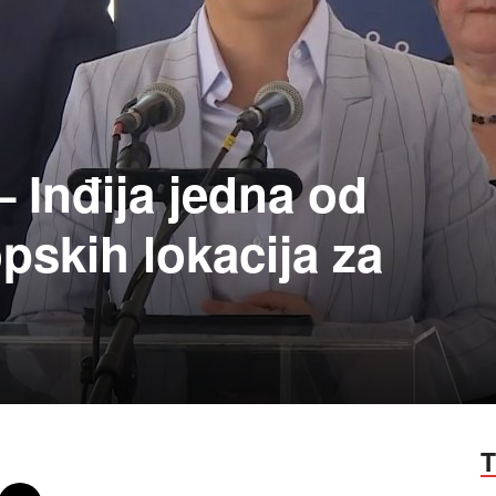
 Inđija jedna od
opskih lokacija za
T