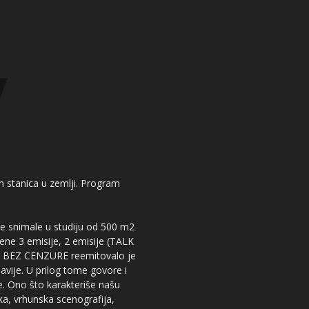
kih stanica u zemlji. Program
 se snimale u studiju od 500 m2
dene 3 emisije, 2 emisije (TALK
iju BEZ CENZURE reemitovalo je
lavije. U prilog tome govore i
e. Ono što karakteriše našu
ika, vrhunska scenografija,