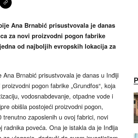
ije Ana Brnabić prisustvovala je danas
jca za novi proizvodni pogon fabrike
 jedna od najboljih evropskih lokacija za
 Ana Brnabić prisustvovala je danas u Inđiji
 proizvodni pogon fabrike „Grundfos“, koja
tizaciju, vodosnabdevanje, otpadne vode i
pre obišla postojeći proizvodni pogon,
 trenutno zaposlenih u ovoj fabrici, novi
 radnika poveća. Ona je istakla da je Inđija
ja za ulaganje, dodavši da ovom investicijom