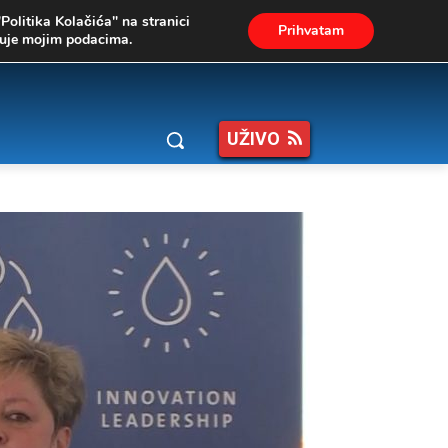
"Politika Kolačića" na stranici
Prihvatam
ukuje mojim podacima.
UŽIVO