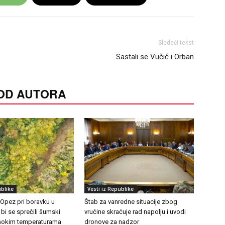
Sledeći tekst
Sastali se Vučić i Orban
 OD AUTORA
ublike
Vesti iz Republike
 Opez pri boravku u
Štab za vanredne situacije zbog
 bi se sprečili šumski
vrućine skraćuje rad napolju i uvodi
visokim temperaturama
dronove za nadzor