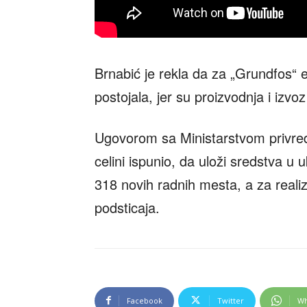
Brnabić je rekla da za „Grundfos“ 
postojala, jer su proizvodnja i izvo
Ugovorom sa Ministarstvom privred
celini ispunio, da uloži sredstva u
318 novih radnih mesta, a za reali
podsticaja.
Facebook
Twitter
Wh