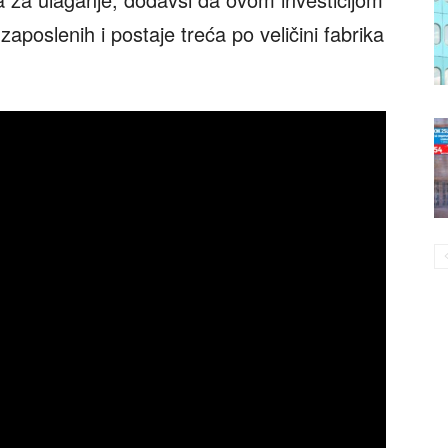
aposlenih i postaje treća po veličini fabrika