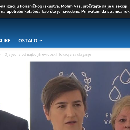
onalizaciju korisničkog iskustva. Molim Vas, pročitajte dalje u sekciji 
te na upotrebu kolačića kao što je navedeno. Prihvatam da stranica r
SLIKE
OSTALO
 Inđija jedna od najboljih evropskih lokacija za ulaganje