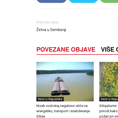
Prethodni tekst
Žetva u Semberiji
POVEZANE OBJAVE
VIŠE
Vesti iz Republike
Vesti iz Rep
Nizak vodostaj negativno utiče na
Srbijašume:
energetiku, transport i snabdevanje
prirodi kako
Srbije
požari pri 