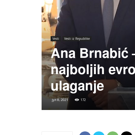
Vesti
Vesti iz Republike
Ana Brnabić –
najboljih evr
ulaganje
јул 8, 2021
172