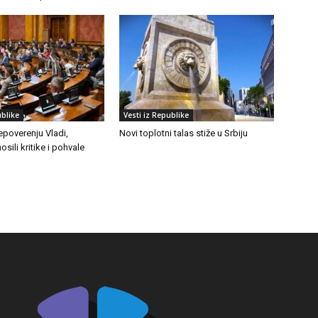
ublike
Vesti iz Republike
epoverenju Vladi,
Novi toplotni talas stiže u Srbiju
osili kritike i pohvale