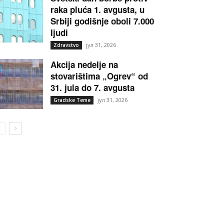
raka pluća 1. avgusta, u
Srbiji godišnje oboli 7.000
ljudi
јул 31, 2026
Zdravstvo
Akcija nedelje na
stovarištima „Ogrev“ od
31. jula do 7. avgusta
јул 31, 2026
Gradske Teme