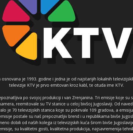
 osnovana je 1993. godine i jedna je od najstarijih lokalnih televizijs
televizije KTV je prvo emitovan kroz kabl, te otuda ime KTV.
poznatljiva po svojoj produkciji i van Zrenjanina. Tri emisije koje su
 kamera, reemitovale su TV stanice u celoj bivšoj Jugoslaviji. Od nave
je 70 televizijskih stanica koje su pokrivale 109 gradova, a emis
 emisije postale su naš prepoznatljiv brend i u republikama bivše Jugos
no dobili od naših kolega iz televizijskih kuća širom bivše Jugoslavij
misije, su kvalitetni gosti, kvalitetna produkcija, najsavremenija tehn