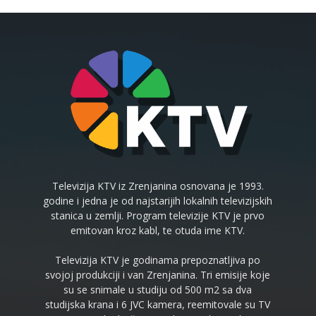
Televizija KTV iz Zrenjanina osnovana je 1993.
godine i jedna je od najstarijih lokalnih televizijskih
stanica u zemlji. Program televizije KTV je prvo
emitovan kroz kabl, te otuda ime KTV.
Televizija KTV je godinama prepoznatljiva po
svojoj produkciji i van Zrenjanina. Tri emisije koje
su se snimale u studiju od 500 m2 sa dva
studijska krana i 6 JVC kamera, reemitovale su TV