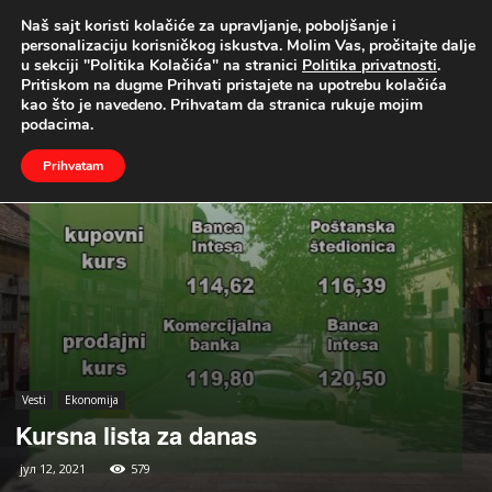
Naš sajt koristi kolačiće za upravljanje, poboljšanje i
UŽIVO
personalizaciju korisničkog iskustva. Molim Vas, pročitajte dalje
u sekciji "Politika Kolačića" na stranici
Politika privatnosti
.
Naslovna
Vesti
Ekonomija
Pritiskom na dugme Prihvati pristajete na upotrebu kolačića
kao što je navedeno. Prihvatam da stranica rukuje mojim
podacima.
Prihvatam
Vesti
Ekonomija
Kursna lista za danas
јул 12, 2021
579