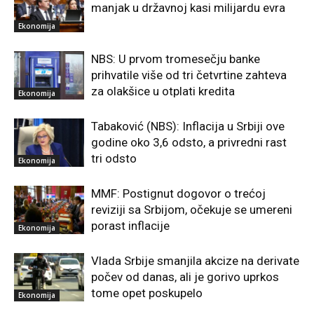
manjak u državnoj kasi milijardu evra
Ekonomija
NBS: U prvom tromesečju banke
prihvatile više od tri četvrtine zahteva
za olakšice u otplati kredita
Ekonomija
Tabaković (NBS): Inflacija u Srbiji ove
godine oko 3,6 odsto, a privredni rast
tri odsto
Ekonomija
MMF: Postignut dogovor o trećoj
reviziji sa Srbijom, očekuje se umereni
porast inflacije
Ekonomija
Vlada Srbije smanjila akcize na derivate
počev od danas, ali je gorivo uprkos
tome opet poskupelo
Ekonomija