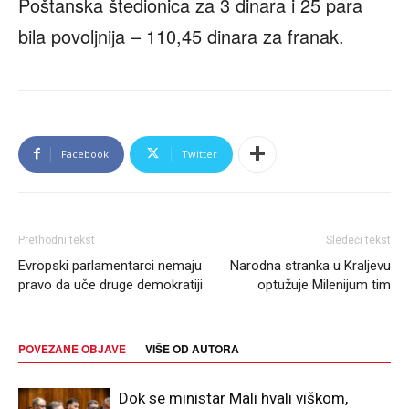
Poštanska štedionica za 3 dinara i 25 para
bila povoljnija – 110,45 dinara za franak.
Facebook
Twitter
Prethodni tekst
Sledeći tekst
Evropski parlamentarci nemaju
Narodna stranka u Kraljevu
pravo da uče druge demokratiji
optužuje Milenijum tim
POVEZANE OBJAVE
VIŠE OD AUTORA
Dok se ministar Mali hvali viškom,