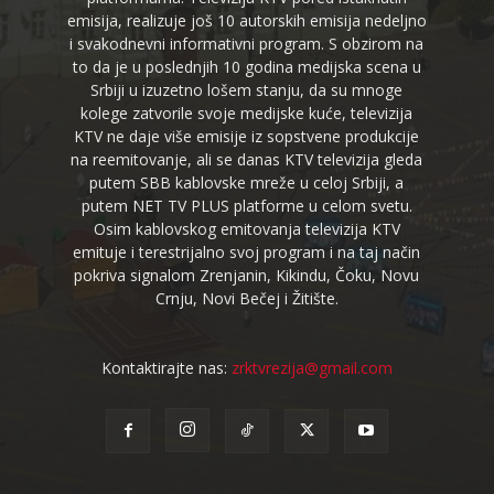
emisija, realizuje još 10 autorskih emisija nedeljno
i svakodnevni informativni program. S obzirom na
to da je u poslednjih 10 godina medijska scena u
Srbiji u izuzetno lošem stanju, da su mnoge
kolege zatvorile svoje medijske kuće, televizija
KTV ne daje više emisije iz sopstvene produkcije
na reemitovanje, ali se danas KTV televizija gleda
putem SBB kablovske mreže u celoj Srbiji, a
putem NET TV PLUS platforme u celom svetu.
Osim kablovskog emitovanja televizija KTV
emituje i terestrijalno svoj program i na taj način
pokriva signalom Zrenjanin, Kikindu, Čoku, Novu
Crnju, Novi Bečej i Žitište.
Kontaktirajte nas:
zrktvrezija@gmail.com