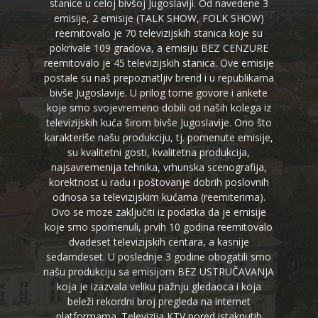
stanice u celoj bivšoj Jugoslaviji. Od navedene 3
emisije, 2 emisije (TALK SHOW, FOLK SHOW)
reemitovalo je 70 televizijskih stanica koje su
pokrivale 109 gradova, a emisiju BEZ CENZURE
reemitovalo je 45 televizijskih stanica. Ove emisije
postale su naš prepoznatljiv brend i u republikama
bivše Jugoslavije. U prilog tome govore i ankete
koje smo svojevremeno dobili od naših kolega iz
televizijskih kuća širom bivše Jugoslavije. Ono što
karakteriše našu produkciju, tj. pomenute emisije,
su kvalitetni gosti, kvalitetna produkcija,
najsavremenija tehnika, vrhunska scenografija,
korektnost u radu i poštovanje dobrih poslovnih
odnosa sa televizijskim kućama (reemiterima).
Ovo se moze zaključiti iz podatka da je emisije
koje smo spomenuli, prvih 10 godina reemitovalo
dvadeset televizijskih centara, a kasnije
sedamdeset. U poslednje 3 godine obogatili smo
našu produkciju sa emisijom BEZ USTRUČAVANJA
koja je izazvala veliku pažnju gledaoca i koja
beleži rekordni broj pregleda na internet
platformama. Televizija KTV pored istaknutih