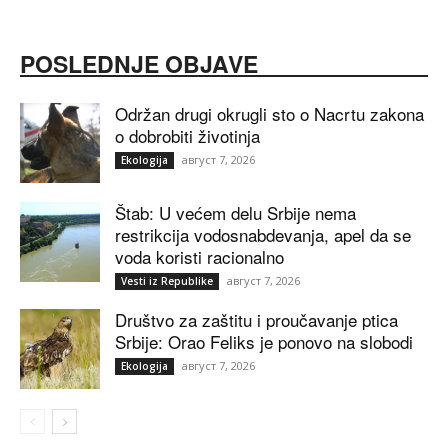
POSLEDNJE OBJAVE
Održan drugi okrugli sto o Nacrtu zakona
o dobrobiti životinja
август 7, 2026
Ekologija
Štab: U većem delu Srbije nema
restrikcija vodosnabdevanja, apel da se
voda koristi racionalno
август 7, 2026
Vesti iz Republike
Društvo za zaštitu i proučavanje ptica
Srbije: Orao Feliks je ponovo na slobodi
август 7, 2026
Ekologija