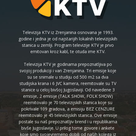
Televizija KTV iz Zrenjanina osnovana je 1993.
godine i jedna je od najstarijih lokalnih televizijskih
stanica u zemlji. Program televizije KTV je prvo
emitovan kroz kabl, te otuda ime KTV.
Televizija KTV je godinama prepoznatljiva po
svojoj produkciji i van Zrenjanina. Tri emisije koje
su se snimale u studiju od 500 m2 sa dva
studijska krana i 6 JVC kamera, reemitovale su TV
stanice u celoj bivšoj Jugoslaviji. Od navedene 3
emisije, 2 emisije (TALK SHOW, FOLK SHOW)
reemitovalo je 70 televizijskih stanica koje su
pokrivale 109 gradova, a emisiju BEZ CENZURE
reemitovalo je 45 televizijskih stanica. Ove emisije
postale su naš prepoznatljiv brend i u republikama
bivše Jugoslavije. U prilog tome govore i ankete
koje smo svojevremeno dobili od naših kolega iz