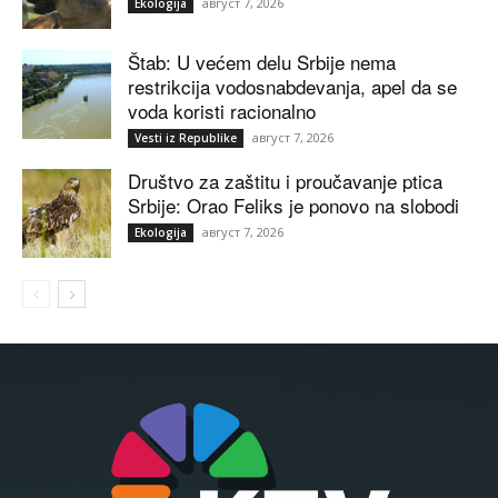
август 7, 2026
Ekologija
Štab: U većem delu Srbije nema
restrikcija vodosnabdevanja, apel da se
voda koristi racionalno
август 7, 2026
Vesti iz Republike
Društvo za zaštitu i proučavanje ptica
Srbije: Orao Feliks je ponovo na slobodi
август 7, 2026
Ekologija