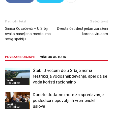
Prethodni tekst
Sledeći tekst
Siniša Kovačević – U Srbiji
Dvesta četrdest jedan zaraženi
svako naseljeno mesto ima
korona virusom
svog spahiju
POVEZANE OBJAVE
VIŠE OD AUTORA
Štab: U većem delu Srbije nema
restrikcija vodosnabdevanja, apel da se
Vesti iz
voda koristi racionalno
Republike
Donete dodatne mere za sprečavanje
posledica nepovoljnih vremenskih
Vesti iz
uslova
Republike