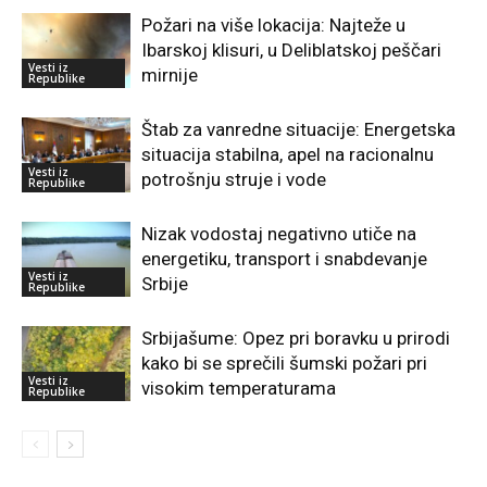
Požari na više lokacija: Najteže u
Ibarskoj klisuri, u Deliblatskoj peščari
Vesti iz
mirnije
Republike
Štab za vanredne situacije: Energetska
situacija stabilna, apel na racionalnu
Vesti iz
potrošnju struje i vode
Republike
Nizak vodostaj negativno utiče na
energetiku, transport i snabdevanje
Vesti iz
Srbije
Republike
Srbijašume: Opez pri boravku u prirodi
kako bi se sprečili šumski požari pri
Vesti iz
visokim temperaturama
Republike