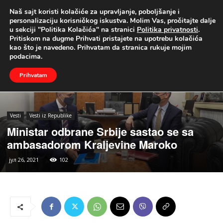
Naš sajt koristi kolačiće za upravljanje, poboljšanje i
UŽIVO
personalizaciju korisničkog iskustva. Molim Vas, pročitajte dalje
u sekciji "Politika Kolačića" na stranici
Politika privatnosti
.
Naslovna
Vesti
Vesti iz Republike
Pritiskom na dugme Prihvati pristajete na upotrebu kolačića
kao što je navedeno. Prihvatam da stranica rukuje mojim
podacima.
Prihvatam
Vesti
Vesti iz Republike
Ministar odbrane Srbije sastao se sa
ambasadorom Kraljevine Maroko
јул 26, 2021
102