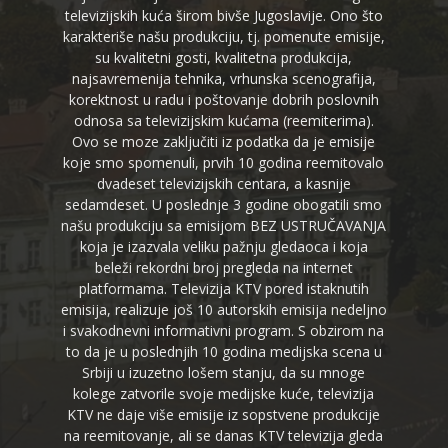
televizijskih kuća širom bivše Jugoslavije. Ono što
karakteriše našu produkciju, tj. pomenute emisije,
su kvalitetni gosti, kvalitetna produkcija,
najsavremenija tehnika, vrhunska scenografija,
korektnost u radu i poštovanje dobrih poslovnih
odnosa sa televizijskim kućama (reemiterima).
Ovo se moze zaključiti iz podatka da je emisije
koje smo spomenuli, prvih 10 godina reemitovalo
dvadeset televizijskih centara, a kasnije
sedamdeset. U poslednje 3 godine obogatili smo
našu produkciju sa emisijom BEZ USTRUČAVANJA
koja je izazvala veliku pažnju gledaoca i koja
beleži rekordni broj pregleda na internet
platformama. Televizija KTV pored istaknutih
emisija, realizuje još 10 autorskih emisija nedeljno
i svakodnevni informativni program. S obzirom na
to da je u poslednjih 10 godina medijska scena u
Srbiji u izuzetno lošem stanju, da su mnoge
kolege zatvorile svoje medijske kuće, televizija
KTV ne daje više emisije iz sopstvene produkcije
na reemitovanje, ali se danas KTV televizija gleda