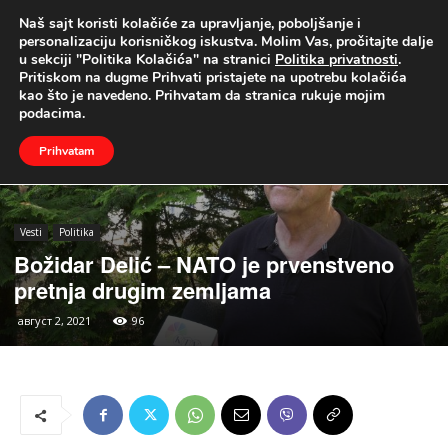
Naš sajt koristi kolačiće za upravljanje, poboljšanje i
UŽIVO
personalizaciju korisničkog iskustva. Molim Vas, pročitajte dalje
u sekciji "Politika Kolačića" na stranici
Politika privatnosti
.
Naslovna
Vesti
Politika
Pritiskom na dugme Prihvati pristajete na upotrebu kolačića
kao što je navedeno. Prihvatam da stranica rukuje mojim
podacima.
Prihvatam
Vesti
Politika
Božidar Delić – NATO je prvenstveno
pretnja drugim zemljama
август 2, 2021
96