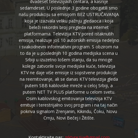
dvadeset televizijskih centara, a kasnije
sedamdeset. U poslednje 3 godine obogatili smo
našu produkciju sa emisijom BEZ USTRUČAVANJA
koja je izazvala veliku pažnju gledaoca i koja
beleži rekordni broj pregleda na internet
platformama. Televizija KTV pored istaknutih
emisija, realizuje još 10 autorskih emisija nedeljno
i svakodnevni informativni program. S obzirom na
to da je u poslednjih 10 godina medijska scena u
Srbiji u izuzetno lošem stanju, da su mnoge
kolege zatvorile svoje medijske kuće, televizija
KTV ne daje više emisije iz sopstvene produkcije
na reemitovanje, ali se danas KTV televizija gleda
putem SBB kablovske mreže u celoj Srbiji, a
putem NET TV PLUS platforme u celom svetu.
Osim kablovskog emitovanja televizija KTV
emituje i terestrijalno svoj program i na taj način
pokriva signalom Zrenjanin, Kikindu, Čoku, Novu
Crnju, Novi Bečej i Žitište.
Kontaktirajte nas:
zrktvrezija@gmail.com