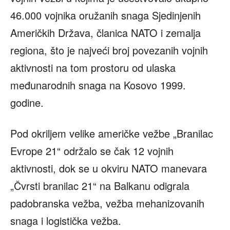
46.000 vojnika oružanih snaga Sjedinjenih
Američkih Država, članica NATO i zemalja
regiona, što je najveći broj povezanih vojnih
aktivnosti na tom prostoru od ulaska
međunarodnih snaga na Kosovo 1999.
godine.
Pod okriljem velike američke vežbe „Branilac
Evrope 21“ održalo se čak 12 vojnih
aktivnosti, dok se u okviru NATO manevara
„Čvrsti branilac 21“ na Balkanu odigrala
padobranska vežba, vežba mehanizovanih
snaga i logistička vežba.