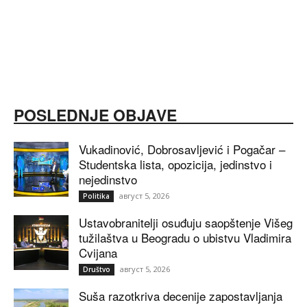
POSLEDNJE OBJAVE
Vukadinović, Dobrosavljević i Pogačar –
Studentska lista, opozicija, jedinstvo i
nejedinstvo
август 5, 2026
Politika
Ustavobranitelji osuđuju saopštenje Višeg
tužilaštva u Beogradu o ubistvu Vladimira
Cvijana
август 5, 2026
Društvo
Suša razotkriva decenije zapostavljanja