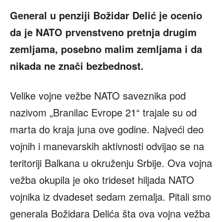
General u penziji Božidar Delić je ocenio
da je NATO prvenstveno pretnja drugim
zemljama, posebno malim zemljama i da
nikada ne znači bezbednost.
Velike vojne vežbe NATO saveznika pod
nazivom „Branilac Evrope 21“ trajale su od
marta do kraja juna ove godine. Najveći deo
vojnih i manevarskih aktivnosti odvijao se na
teritoriji Balkana u okruženju Srbije. Ova vojna
vežba okupila je oko trideset hiljada NATO
vojnika iz dvadeset sedam zemalja. Pitali smo
generala Božidara Delića šta ova vojna vežba