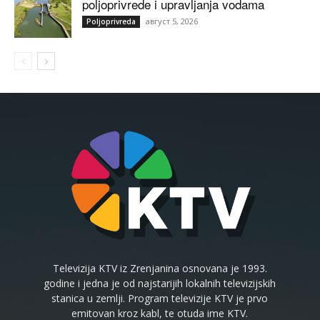
poljoprivrede i upravljanja vodama
август 5, 2026
Poljoprivreda
Televizija KTV iz Zrenjanina osnovana je 1993.
godine i jedna je od najstarijih lokalnih televizijskih
stanica u zemlji. Program televizije KTV je prvo
emitovan kroz kabl, te otuda ime KTV.