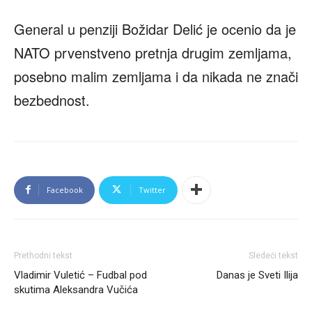
General u penziji Božidar Delić je ocenio da je
NATO prvenstveno pretnja drugim zemljama,
posebno malim zemljama i da nikada ne znači
bezbednost.
Facebook
Twitter
Prethodni tekst
Sledeći tekst
Vladimir Vuletić – Fudbal pod
Danas je Sveti Ilija
skutima Aleksandra Vučića