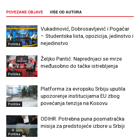
POVEZANE OBJAVE
VIŠE OD AUTORA
Vukadinović, Dobrosavljević i Pogačar
– Studentska lista, opozicija, jedinstvo i
nejedinstvo
Politika
Željko Pantić: Naprednjaci se mrze
međusobno do tačke istrebljenja
Politika
Platforma za evropsku Srbiju uputila
upozorenje institucijama EU zbog
povećanja tenzija na Kosovu
Politika
ODIHR: Potrebna puna posmatračka
misija za predstojeće izbore u Srbiji
Politika