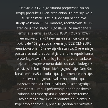
Televizija KTV je godinama prepoznatljiva po
svojoj produkciji i van Zrenjanina. Tri emisije koje
su se snimale u studiju od 500 m2 sa dva
studijska krana i 6 JVC kamera, reemitovale su TV
stanice u celoj bivšoj Jugoslaviji. Od navedene 3
emisije, 2 emisije (TALK SHOW, FOLK SHOW)
reemitovalo je 70 televizijskih stanica koje su
pokrivale 109 gradova, a emisiju BEZ CENZURE
reemitovalo je 45 televizijskih stanica. Ove emisije
postale su naš prepoznatljiv brend i u republikama
bivše Jugoslavije. U prilog tome govore i ankete
koje smo svojevremeno dobili od naših kolega iz
televizijskih kuća širom bivše Jugoslavije. Ono što
karakteriše našu produkciju, tj. pomenute emisije,
su kvalitetni gosti, kvalitetna produkcija,
najsavremenija tehnika, vrhunska scenografija,
korektnost u radu i poštovanje dobrih poslovnih
odnosa sa televizijskim kućama (reemiterima).
Ovo se moze zaključiti iz podatka da je emisije
koje smo spomenuli, prvih 10 godina reemitovalo