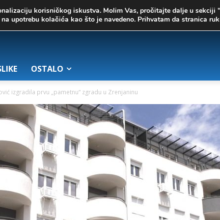
onalizaciju korisničkog iskustva. Molim Vas, pročitajte dalje u sekciji 
te na upotrebu kolačića kao što je navedeno. Prihvatam da stranica r
SLIKE
OSTALO
vić izgradila prvu „pametnu“ zgradu u Zrenjaninu