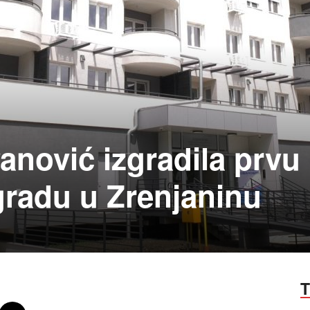
anović izgradila prvu
radu u Zrenjaninu
T