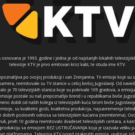
 osnovana je 1993. godine i jedna je od najstarijih lokalnih televizijs
televizije KTV je prvo emitovan kroz kabl, te otuda ime KTV.
poznatljiva po svojoj produkciji i van Zrenjanina. Tri emisije koje su
 kamera, reemitovale su TV stanice u celoj bivšoj Jugoslaviji. Od nave
je 70 televizijskih stanica koje su pokrivale 109 gradova, a emis
 emisije postale su naš prepoznatljiv brend i u republikama bivše Jugos
no dobili od naših kolega iz televizijskih kuća širom bivše Jugoslavij
misije, su kvalitetni gosti, kvalitetna produkcija, najsavremenija tehn
e dobrih poslovnih odnosa sa televizijskim kućama (reemiterima). Ovo
li, prvih 10 godina reemitovalo dvadeset televizijskih centara, a ka
produkciju sa emisijom BEZ USTRUČAVANJA koja je izazvala veliku pa
net platformama. Televizija KTV pored istaknutih emisija, realizuje još