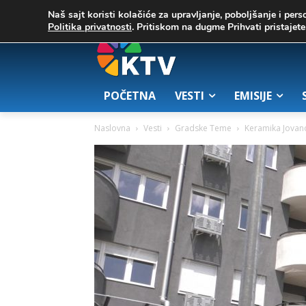
C
02. август 2026.
25.7
Zrenjanin
Naš sajt koristi kolačiće za upravljanje, poboljšanje i pers
Politika privatnosti
. Pritiskom na dugme Prihvati pristaje
POČETNA
VESTI
EMISIJE
Naslovna
Vesti
Gradske Teme
Keramika Jovano