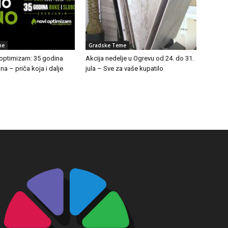
me
Gradske Teme
 optimizam: 35 godina
Akcija nedelje u Ogrevu od 24. do 31.
a – priča koja i dalje
jula – Sve za vaše kupatilo