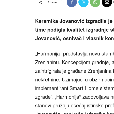
Share
Keramika Jovanović izgradila je
time podigla kvalitet izgradnje s
Jovanović, osnivač i vlasnik ko
„Harmonija“ predstavlja novu stam
Zrenjaninu. Koncepcijom gradnje, a
zaintrigirala je građane Zrenjanina 
nekretnine. Uzimajući u obzir način 
implementirani Smart Home sistem
zgrade’. „Harmonija“ zadovoljava 
stanovi pružaju osećaj istinske pre
Jovanovića, osnivača i vlasnika ko