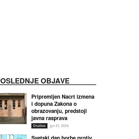
POSLEDNJE OBJAVE
Pripremljen Nacrt izmena
i dopuna Zakona o
obrazovanju, predstoji
javna rasprava
јул 31, 2026
Društvo
Svetski dan borbe protiv