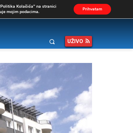
"Politika Kolačića" na stranici
Prihvatam
ukuje mojim podacima.
UŽIVO