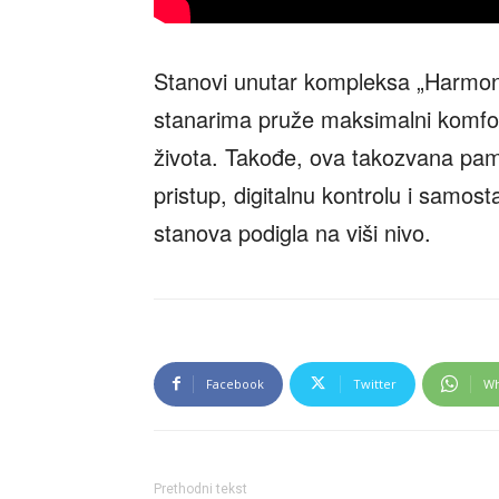
Stanovi unutar kompleksa „Harmoni
stanarima pruže maksimalni komfor
života. Takođe, ova takozvana pam
pristup, digitalnu kontrolu i samost
stanova podigla na viši nivo.
Facebook
Twitter
Wh
Prethodni tekst