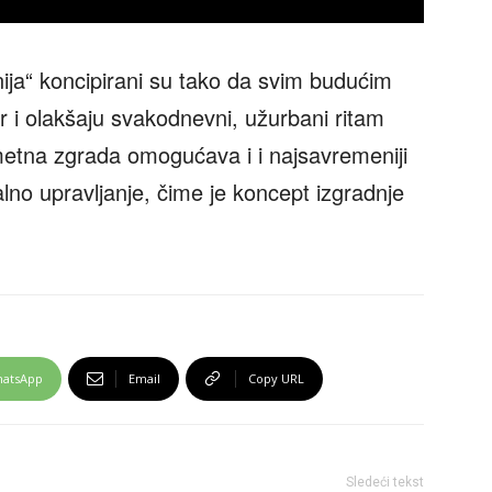
ja“ koncipirani su tako da svim budućim
 i olakšaju svakodnevni, užurbani ritam
etna zgrada omogućava i i najsavremeniji
alno upravljanje, čime je koncept izgradnje
atsApp
Email
Copy URL
Sledeći tekst