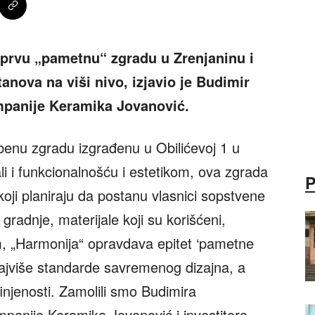
 prvu „pametnu“ zgradu u Zrenjaninu i
tanova na viši nivo, izjavio je Budimir
mpanije Keramika Jovanović.
benu zgradu izgrađenu u Obilićevoj 1 u
li i funkcionalnošću i estetikom, ova zgrada
koji planiraju da postanu vlasnici sopstvene
gradnje, materijale koji su korišćeni,
, „Harmonija“ opravdava epitet ‘pametne
najviše standarde savremenog dizajna, a
finjenosti. Zamolili smo Budimira
mpanije Keramika Jovanović i investitora