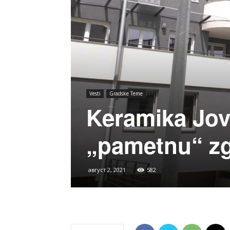
Vesti
Gradske Teme
Keramika Jov
„pametnu“ zg
август 2, 2021
582