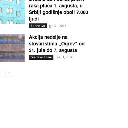
raka pluća 1. avgusta, u
Srbiji godišnje oboli 7.000
ljudi
јул 31, 2026
Zdravstvo
Akcija nedelje na
stovarištima „Ogrev“ od
31. jula do 7. avgusta
јул 31, 2026
Gradske Teme