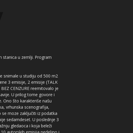
kih stanica u zemlji. Program
 se snimale u studiju od 500 m2
dene 3 emisije, 2 emisije (TALK
iju BEZ CENZURE reemitovalo je
lavije. U prilog tome govore i
e. Ono što karakteriše našu
ika, vrhunska scenografija,
 se moze zaključiti iz podatka
snije sedamdeset. U poslednje 3
žnju gledaoca i koja beleži
 10 autorskih emisija nedeljno i