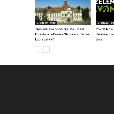
Gradske Teme
Gradske Te
Zrenjaninska opozicija: Da li vlast
Pokret Novi
krije da je odbornik SNS-a osuđen na
Zelenog zvon
kućni zatvor?
traje