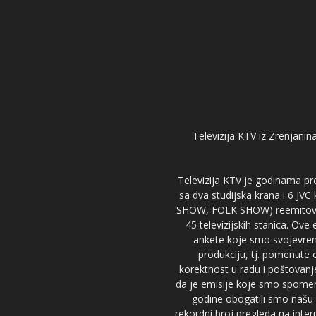
Televizija KTV iz Zrenjanina
Televizija KTV je godinama pre
sa dva studijska krana i 6 JVC
SHOW, FOLK SHOW) reemitovalo 
45 televizijskih stanica. Ove
ankete koje smo svojevreme
produkciju, tj. pomenute e
korektnost u radu i poštovanj
da je emisije koje smo spomenu
godine obogatili smo našu 
rekordni broj pregleda na inter