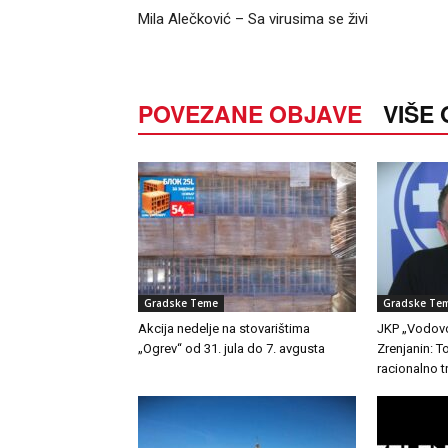
Mila Alečković – Sa virusima se živi
POVEZANE OBJAVE
VIŠE
Gradske Teme
Gradske Te
Akcija nedelje na stovarištima
JKP „Vodovo
„Ogrev“ od 31. jula do 7. avgusta
Zrenjanin: 
racionalno t