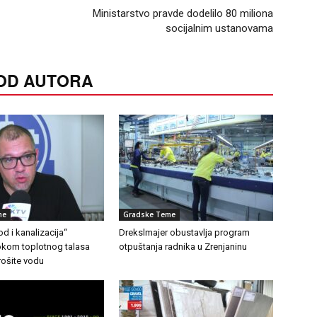
Ministarstvo pravde dodelilo 80 miliona
socijalnim ustanovama
 OD AUTORA
me
Gradske Teme
d i kanalizacija“
Drekslmajer obustavlja program
Tokom toplotnog talasa
otpuštanja radnika u Zrenjaninu
rošite vodu