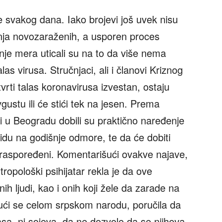
 svakog dana. Iako brojevi još uvek nisu
anja novozaraženih, a usporen proces
nje mera uticali su na to da više nema
alas virusa. Stručnjaci, ali i članovi Kriznog
vrti talas koronavirusa izvestan, ostaju
gustu ili će stići tek na jesen. Prema
i u Beogradu dobili su praktično naređenje
du na godišnje odmore, te da će dobiti
 raspoređeni. Komentarišući ovakve najave,
ntropološki psihijatar rekla je da ove
h ljudi, kao i onih koji žele da zarade na
jući se celom srpskom narodu, poručila da
sa, ni sojeva, da ne dozvole da se njihova