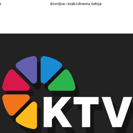
e
dovoljna i svakodnevna šetnja