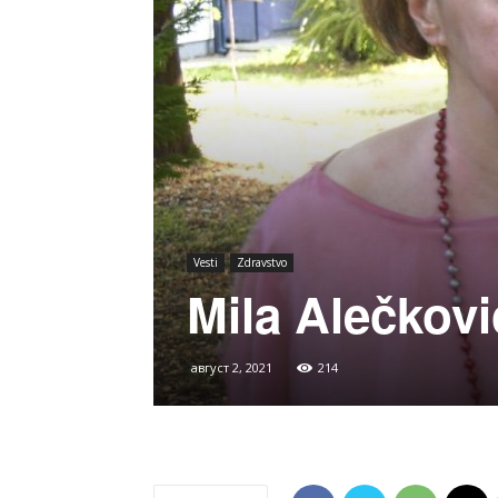
Vesti
Zdravstvo
Mila Alečkovi
август 2, 2021
214