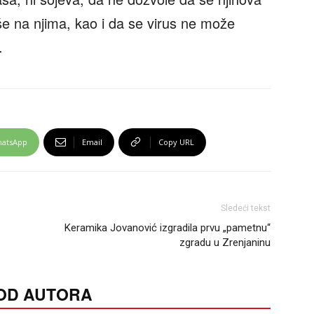
še na njima, kao i da se virus ne može
.
atsApp
Email
Copy URL
Sledeći tekst
Keramika Jovanović izgradila prvu „pametnu“
zgradu u Zrenjaninu
 OD AUTORA