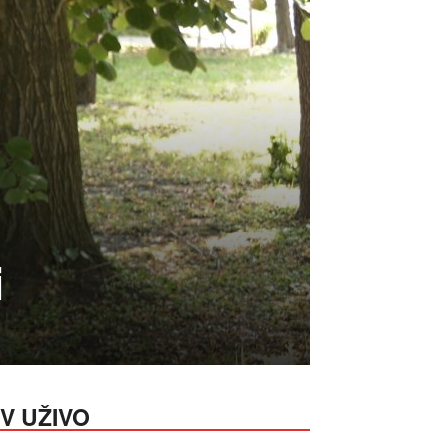
i
V UŽIVO