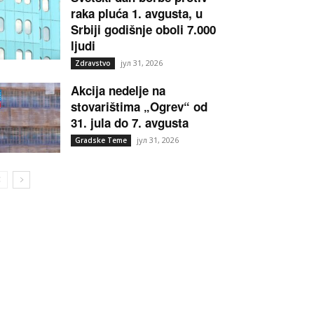
raka pluća 1. avgusta, u
Srbiji godišnje oboli 7.000
ljudi
јул 31, 2026
Zdravstvo
Akcija nedelje na
stovarištima „Ogrev“ od
31. jula do 7. avgusta
јул 31, 2026
Gradske Teme