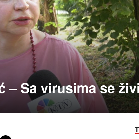
ć – Sa virusima se živ
T