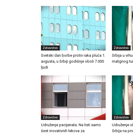
Zdravstvo
Zdravstvo
Svetski dan borbe protiv raka pluća 1.
Srbija u vrh
avgusta, u Srbiji godišnje oboli 7.000
malignog t
ljudi
Zdravstvo
Zdravstvo
Udruženje pacijenata: Na listi samo
Udruženje o
šest inovativnih lekova za
Srbija na p