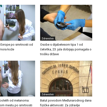
Zdravstvo
u Evrope po smrtnosti od
Osobe s dijabetesom tipa 1 od
umora kože
četvrtka, 23. jula dobijaju pomagala o
trošku države
Zdravstvo
bolelih od melanoma:
Batut povodom Međunarodnog dana
rvom mestu po smrtnosti
fizičke aktivnosti: Za zdravlje