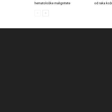
hematološke malignitete
od raka kož