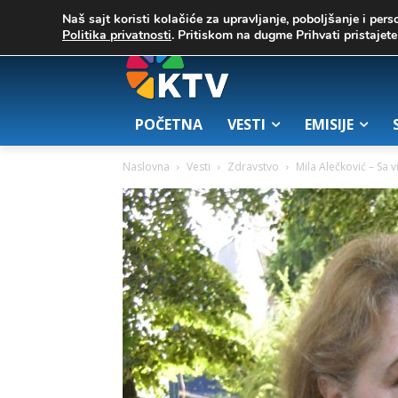
C
02. август 2026.
32.1
Zrenjanin
Naš sajt koristi kolačiće za upravljanje, poboljšanje i pers
Politika privatnosti
. Pritiskom na dugme Prihvati pristaje
POČETNA
VESTI
EMISIJE
Naslovna
Vesti
Zdravstvo
Mila Alečković – Sa v