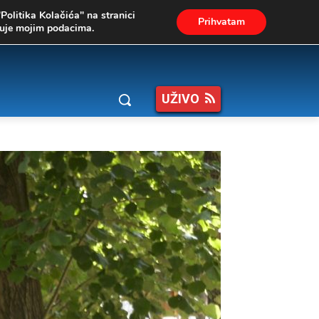
"Politika Kolačića" na stranici
Prihvatam
ukuje mojim podacima.
UŽIVO