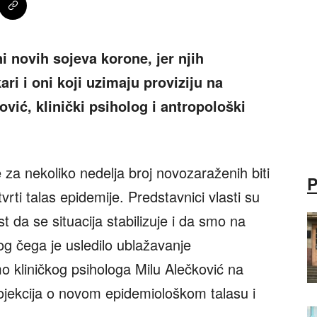
ni novih sojeva korone, jer njih
ari i oni koji uzimaju proviziju na
ović, klinički psiholog i antropološki
 za nekoliko nedelja broj novozaraženih biti
vrti talas epidemije. Predstavnici vlasti su
t da se situacija stabilizuje i da smo na
 čega je usledilo ublažavanje
o kliničkog psihologa Milu Alečković na
ojekcija o novom epidemiološkom talasu i