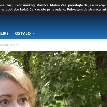
onalizaciju korisničkog iskustva. Molim Vas, pročitajte dalje u sekciji 
te na upotrebu kolačića kao što je navedeno. Prihvatam da stranica r
SLIKE
OSTALO
irusima se živi