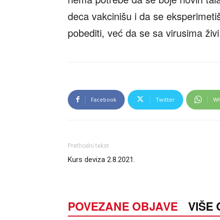
deca vakcinišu i da se eksperimeti
pobediti, već da se sa virusima živi
Facebook
Twitter
Wh
Prethodni tekst
Kurs deviza 2.8.2021.
POVEZANE OBJAVE
VIŠE