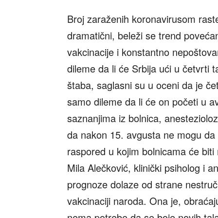
Broj zaraženih koronavirusom raste
dramatični, beleži se trend poveć
vakcinacije i konstantno nepoštova
dileme da li će Srbija ući u četvrti t
štaba, saglasni su u oceni da je čet
samo dileme da li će on početi u av
saznanjima iz bolnica, anestezioloz
da nakon 15. avgusta ne mogu da i
raspored u kojim bolnicama će biti
Mila Alečković, klinički psiholog i a
prognoze dolaze od strane nestručni
vakcinaciji naroda. Ona je, obraća
nema potrebe da se boje novih tala