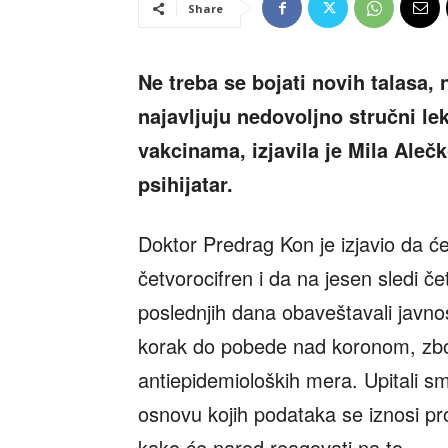
Share
Ne treba se bojati novih talasa, 
najavljuju nedovoljno stručni lek
vakcinama, izjavila je Mila Alečk
psihijatar.
Doktor Predrag Kon je izjavio da će
četvorocifren i da na jesen sledi čet
poslednjih dana obaveštavali javnos
korak do pobede nad koronom, zbog
antiepidemioloških mera. Upitali sm
osnovu kojih podataka se iznosi pr
kako će narod reagovati na to.