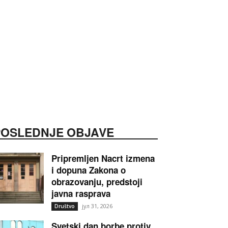
POSLEDNJE OBJAVE
Pripremljen Nacrt izmena
i dopuna Zakona o
obrazovanju, predstoji
javna rasprava
јул 31, 2026
Društvo
Svetski dan borbe protiv