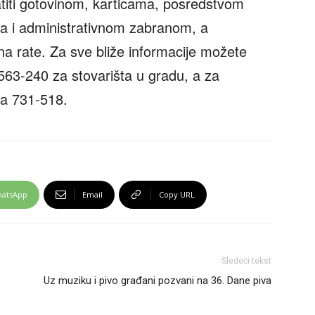
titi gotovinom, karticama, posredstvom
a i administrativnom zabranom, a
na rate. Za sve bliže informacije možete
 563-240 za stovarišta u gradu, a za
na 731-518.
atsApp
Email
Copy URL
Sledeći tekst
Uz muziku i pivo građani pozvani na 36. Dane piva