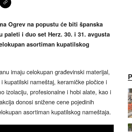
ma Ogrev na popustu će biti španska
 paleti i duo set Herz. 30. i 31. avgusta
elokupan asortiman kupatilskog
nu imaju celokupan građevinski materijal,
 i kupatilski nameštaj, keramičke pločice i
mo izolaciju, profesionalne i hobi alate, kao i
akcija donosi snižene cene pojedinih
celokupan asortiman kupatilskog nameštaja.