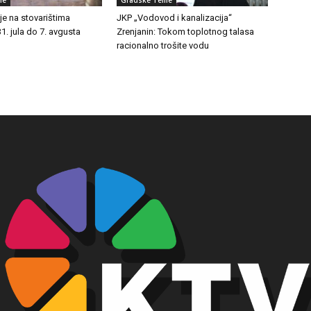
je na stovarištima
JKP „Vodovod i kanalizacija“
1. jula do 7. avgusta
Zrenjanin: Tokom toplotnog talasa
racionalno trošite vodu