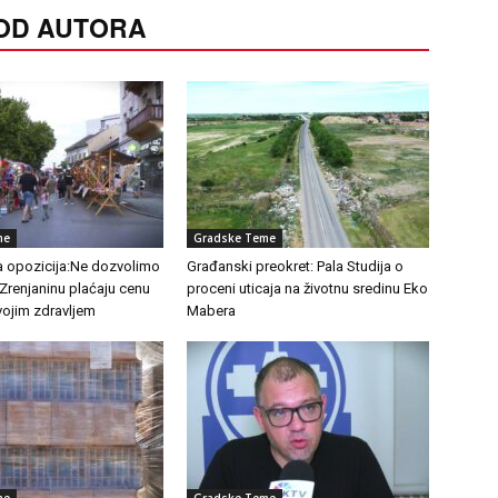
 OD AUTORA
me
Gradske Teme
a opozicija:Ne dozvolimo
Građanski preokret: Pala Studija o
 Zrenjaninu plaćaju cenu
proceni uticaja na životnu sredinu Eko
vojim zdravljem
Mabera
me
Gradske Teme