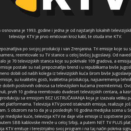
 osnovana je 1993. godine i jedna je od najstarijih lokalnih televizijs
televizije KTV je prvo emitovan kroz kabl, te otuda ime KTV.
poznatljiva po svojoj produkciji i van Zrenjanina. Tri emisije koje su
 kamera, reemitovale su TV stanice u celoj bivšoj Jugoslaviji. Od nave
je 70 televizijskih stanica koje su pokrivale 109 gradova, a emis
 emisije postale su naš prepoznatljiv brend i u republikama bivše Jugos
no dobili od naših kolega iz televizijskih kuća širom bivše Jugoslavij
misije, su kvalitetni gosti, kvalitetna produkcija, najsavremenija tehn
e dobrih poslovnih odnosa sa televizijskim kućama (reemiterima). Ovo
li, prvih 10 godina reemitovalo dvadeset televizijskih centara, a ka
produkciju sa emisijom BEZ USTRUČAVANJA koja je izazvala veliku pa
net platformama. Televizija KTV pored istaknutih emisija, realizuje još
am. S obzirom na to da je u poslednjih 10 godina medijska scena u Srb
e medijske kuće, televizija KTV ne daje više emisije iz sopstvene pro
a putem SBB kablovske mreže u celoj Srbiji, a putem NET TV PLUS pla
ja KTV emituje i terestrijalno svoj program i na taj način pokriva sig