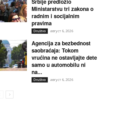
Srbije predložio
Ministarstvu tri zakona o
radnim i socijalnim
pravima
август 6, 2026
Društvo
Agencija za bezbednost
saobraćaja: Tokom
vrućina ne ostavljajte dete
samo u automobilu ni
na...
август 6, 2026
Društvo