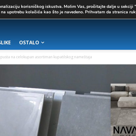
onalizaciju korisničkog iskustva. Molim Vas, pročitajte dalje u sekciji 
te na upotrebu kolačića kao što je navedeno. Prihvatam da stranica r
SLIKE
OSTALO
pusta na celokupan asortiman kupatilskog nameštaja