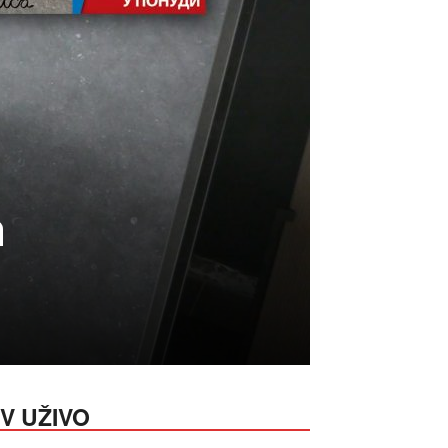
n
V UŽIVO