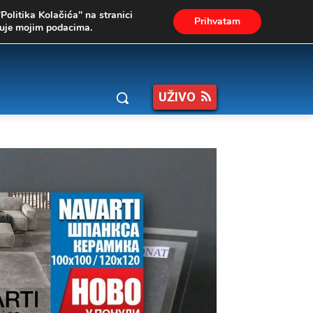
"Politika Kolačića" na stranici
Prihvatam
ukuje mojim podacima.
UŽIVO