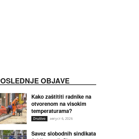
POSLEDNJE OBJAVE
Kako zaštititi radnike na
otvorenom na visokim
temperaturama?
август 6, 2026
Društvo
Savez slobodnih sindikata