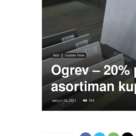
Vesti
Gradske Teme
Ogrev – 20% 
asortiman ku
август 26, 2021
104