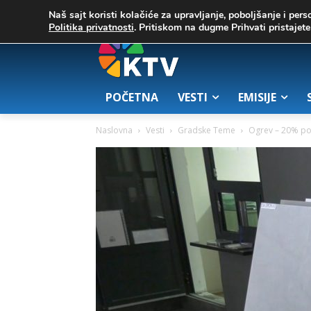
C
07. август 2026.
35
Zrenjanin
Naš sajt koristi kolačiće za upravljanje, poboljšanje i pers
Politika privatnosti
. Pritiskom na dugme Prihvati pristaje
POČETNA
VESTI
EMISIJE
Naslovna
Vesti
Gradske Teme
Ogrev – 20% po