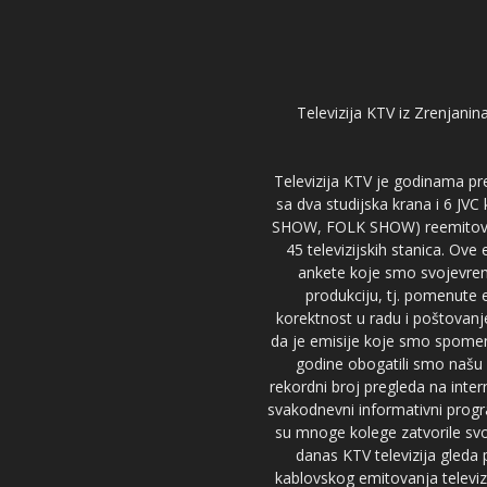
Televizija KTV iz Zrenjanina
Televizija KTV je godinama pre
sa dva studijska krana i 6 JVC
SHOW, FOLK SHOW) reemitovalo 
45 televizijskih stanica. Ove
ankete koje smo svojevreme
produkciju, tj. pomenute e
korektnost u radu i poštovanj
da je emisije koje smo spomenu
godine obogatili smo našu 
rekordni broj pregleda na inter
svakodnevni informativni progr
su mnoge kolege zatvorile svoj
danas KTV televizija gled
kablovskog emitovanja televizi