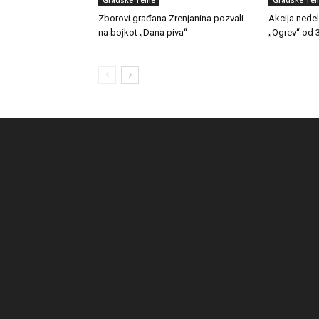
Zborovi građana Zrenjanina pozvali
Akcija nedel
na bojkot „Dana piva“
„Ogrev“ od 3