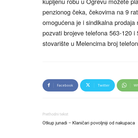
kupljenu robu u Ogrevu možete pla
penzionog čeka, čekovima na 9 rat
omogućena je i sindikalna prodaja 
pozvati brojeve telefona 563-120 i
stovarište u Melencima broj telefo
Facebook
Twitter
Wh
Prethodni tekst
Otkup junadi – Klaničari povoljniji od nakupaca