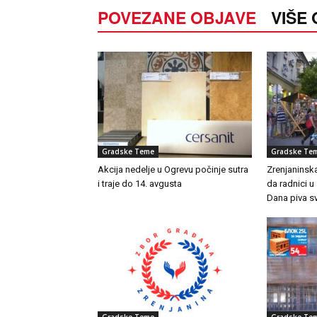
POVEZANE OBJAVE
VIŠE
Gradske Teme
Gradske Te
Akcija nedelje u Ogrevu počinje sutra
Zrenjaninsk
i traje do 14. avgusta
da radnici u
Dana piva s
Gradske Teme
Gradske Te