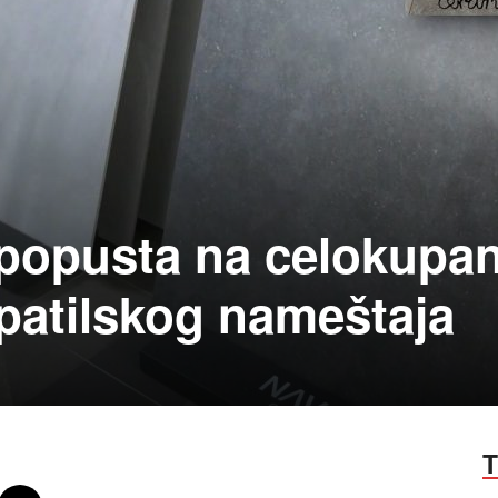
popusta na celokupa
patilskog nameštaja
T