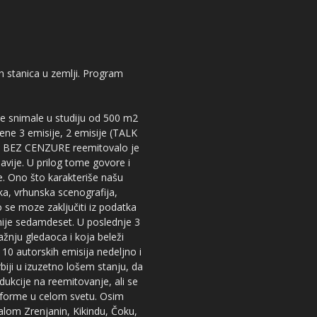
kih stanica u zemlji. Program
 se snimale u studiju od 500 m2
dene 3 emisije, 2 emisije (TALK
iju BEZ CENZURE reemitovalo je
lavije. U prilog tome govore i
e. Ono što karakteriše našu
ika, vrhunska scenografija,
 se moze zaključiti iz podatka
snije sedamdeset. U poslednje 3
žnju gledaoca i koja beleži
 10 autorskih emisija nedeljno i
iji u izuzetno lošem stanju, da
dukcije na reemitovanje, ali se
tforme u celom svetu. Osim
nalom Zrenjanin, Kikindu, Čoku,