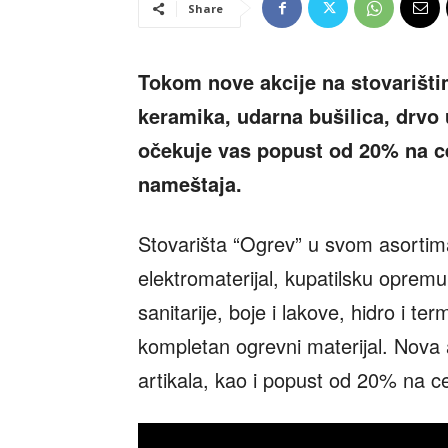
Share
Tokom nove akcije na stovarišti
keramika, udarna bušilica, drvo u
očekuje vas popust od 20% na c
nameštaja.
Stovarišta “Ogrev” u svom asortima
elektromaterijal, kupatilsku opremu
sanitarije, boje i lakove, hidro i ter
kompletan ogrevni materijal. Nova 
artikala, kao i popust od 20% na 