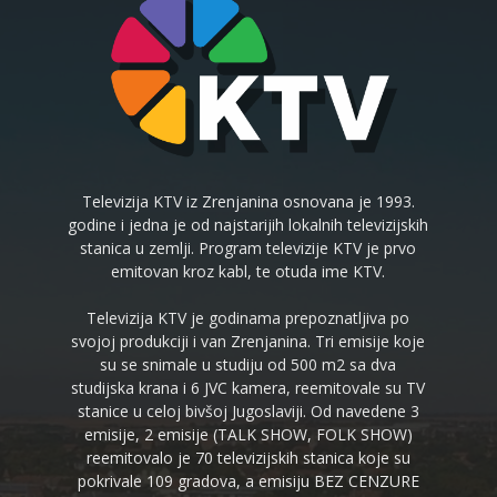
Televizija KTV iz Zrenjanina osnovana je 1993.
godine i jedna je od najstarijih lokalnih televizijskih
stanica u zemlji. Program televizije KTV je prvo
emitovan kroz kabl, te otuda ime KTV.
Televizija KTV je godinama prepoznatljiva po
svojoj produkciji i van Zrenjanina. Tri emisije koje
su se snimale u studiju od 500 m2 sa dva
studijska krana i 6 JVC kamera, reemitovale su TV
stanice u celoj bivšoj Jugoslaviji. Od navedene 3
emisije, 2 emisije (TALK SHOW, FOLK SHOW)
reemitovalo je 70 televizijskih stanica koje su
pokrivale 109 gradova, a emisiju BEZ CENZURE