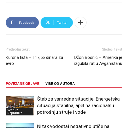
Facebook
Twitter
Prethodni tekst
Sledeći tekst
Kursna lista – 117,56 dinara za
Džon Bosnić – Amerika je
evro
izgubila rat u Avganistanu
POVEZANE OBJAVE
VIŠE OD AUTORA
Štab za vanredne situacije: Energetska
situacija stabilna, apel na racionalnu
Vesti iz
potrošnju struje i vode
Republike
Nizak vodostaj negativno utiče na