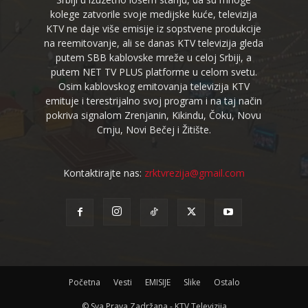
kolege zatvorile svoje medijske kuće, televizija
KTV ne daje više emisije iz sopstvene produkcije
na reemitovanje, ali se danas KTV televizija gleda
putem SBB kablovske mreže u celoj Srbiji, a
putem NET TV PLUS platforme u celom svetu.
Osim kablovskog emitovanja televizija KTV
emituje i terestrijalno svoj program i na taj način
pokriva signalom Zrenjanin, Kikindu, Čoku, Novu
Crnju, Novi Bečej i Žitište.
Kontaktirajte nas:
zrktvrezija@gmail.com
Početna
Vesti
EMISIJE
Slike
Ostalo
© Sva Prava Zadržana - KTV Televizija