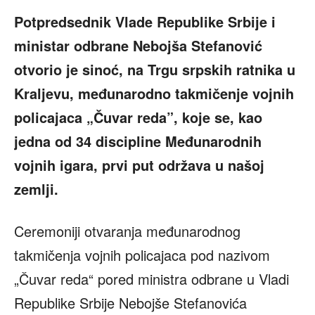
Potpredsednik Vlade Republike Srbije i
ministar odbrane Nebojša Stefanović
otvorio je sinoć, na Trgu srpskih ratnika u
Kraljevu, međunarodno takmičenje vojnih
policajaca „Čuvar reda”, koje se, kao
jedna od 34 discipline Međunarodnih
vojnih igara, prvi put održava u našoj
zemlji.
Ceremoniji otvaranja međunarodnog
takmičenja vojnih policajaca pod nazivom
„Čuvar reda“ pored ministra odbrane u Vladi
Republike Srbije Nebojše Stefanovića