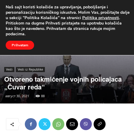
Naš sajt koristi kolačiće za upravljanje, poboljšanje i
UŽIVO
personalizaciju korisničkog iskustva. Molim Vas, pročitajte dalje
u sekciji "Politika Kolačića" na stranici
Politika privatnosti
.
Naslovna
Vesti
Vesti iz Republike
Pritiskom na dugme Prihvati pristajete na upotrebu kolačića
kao što je navedeno. Prihvatam da stranica rukuje mojim
podacima.
Prihvatam
Vesti
Vesti iz Republike
Otvoreno takmičenje vojnih policajaca
„Čuvar reda“
август 30, 2021
88