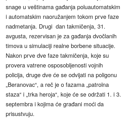
snage u veštinama gađanja poluautomatskim
i automatskim naoružanjem tokom prve faze
nadmetanja. Drugi dan takmičenja, 31.
avgusta, rezervisan je za gađanja dvočlanih
timova u simulaciji realne borbene situacije.
Nakon prve dve faze takmičenja, koje su
provera vatrene osposobljenosti vojnih
policija, druge dve će se odvijati na poligonu
„Beranovac“, a reč je o fazama „patrolna
staza“ i „trka heroja“, koje će se održati 1. i 3.
septembra i kojima će građani moći da
prisustvuju.