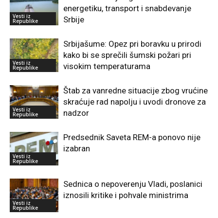
energetiku, transport i snabdevanje
Vesti iz
Srbije
Republike
Srbijašume: Opez pri boravku u prirodi
kako bi se sprečili šumski požari pri
Vesti iz
visokim temperaturama
Republike
Štab za vanredne situacije zbog vrućine
skraćuje rad napolju i uvodi dronove za
Vesti iz
nadzor
Republike
Predsednik Saveta REM-a ponovo nije
izabran
Vesti iz
Republike
Sednica o nepoverenju Vladi, poslanici
iznosili kritike i pohvale ministrima
Vesti iz
Republike