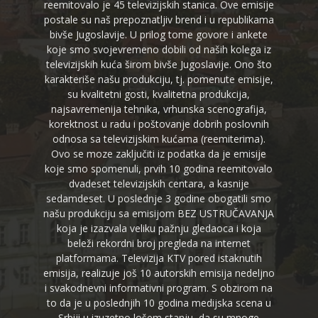
reemitovalo je 45 televizijskih stanica. Ove emisije
postale su naš prepoznatljiv brend i u republikama
bivše Jugoslavije. U prilog tome govore i ankete
koje smo svojevremeno dobili od naših kolega iz
televizijskih kuća širom bivše Jugoslavije. Ono što
karakteriše našu produkciju, tj. pomenute emisije,
su kvalitetni gosti, kvalitetna produkcija,
najsavremenija tehnika, vrhunska scenografija,
korektnost u radu i poštovanje dobrih poslovnih
odnosa sa televizijskim kućama (reemiterima).
Ovo se moze zaključiti iz podatka da je emisije
koje smo spomenuli, prvih 10 godina reemitovalo
dvadeset televizijskih centara, a kasnije
sedamdeset. U poslednje 3 godine obogatili smo
našu produkciju sa emisijom BEZ USTRUČAVANJA
koja je izazvala veliku pažnju gledaoca i koja
beleži rekordni broj pregleda na internet
platformama. Televizija KTV pored istaknutih
emisija, realizuje još 10 autorskih emisija nedeljno
i svakodnevni informativni program. S obzirom na
to da je u poslednjih 10 godina medijska scena u
Srbiji u izuzetno lošem stanju, da su mnoge