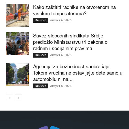
Kako zaštititi radnike na otvorenom na
visokim temperaturama?
август 6, 2026
Društvo
Savez slobodnih sindikata Srbije
predložio Ministarstvu tri zakona o
radnim i socijalnim pravima
август 6, 2026
Društvo
Agencija za bezbednost saobraćaja:
Tokom vrućina ne ostavljajte dete samo u
automobilu ni na...
август 6, 2026
Društvo