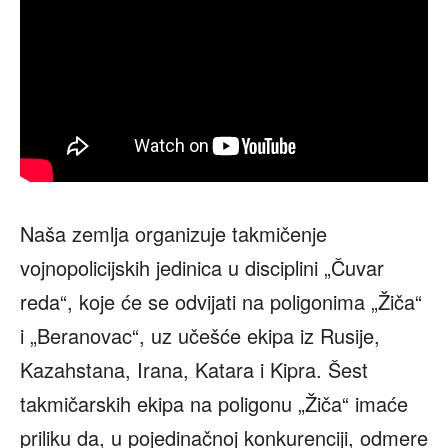
Naša zemlja organizuje takmičenje
vojnopolicijskih jedinica u disciplini „Čuvar
reda“, koje će se odvijati na poligonima „Žiča“
i „Beranovac“, uz učešće ekipa iz Rusije,
Kazahstana, Irana, Katara i Kipra. Šest
takmičarskih ekipa na poligonu „Žiča“ imaće
priliku da, u pojedinačnoj konkurenciji, odmere