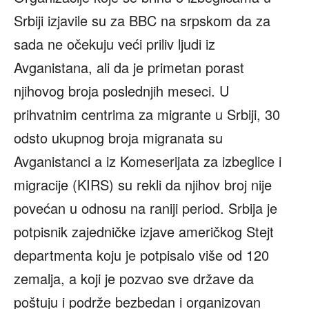
Srbiji izjavile su za BBC na srpskom da za
sada ne očekuju veći priliv ljudi iz
Avganistana, ali da je primetan porast
njihovog broja poslednjih meseci. U
prihvatnim centrima za migrante u Srbiji, 30
odsto ukupnog broja migranata su
Avganistanci a iz Komeserijata za izbeglice i
migracije (KIRS) su rekli da njihov broj nije
povećan u odnosu na raniji period. Srbija je
potpisnik zajedničke izjave američkog Stejt
departmenta koju je potpisalo više od 120
zemalja, a koji je pozvao sve države da
poštuju i podrže bezbedan i organizovan