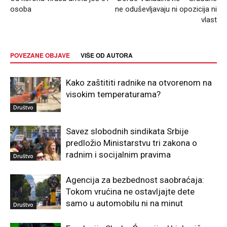
osoba
ne oduševljavaju ni opozicija ni
vlast
POVEZANE OBJAVE
VIŠE OD AUTORA
Kako zaštititi radnike na otvorenom na
visokim temperaturama?
Društvo
Savez slobodnih sindikata Srbije
predložio Ministarstvu tri zakona o
radnim i socijalnim pravima
Društvo
Agencija za bezbednost saobraćaja:
Tokom vrućina ne ostavljajte dete
samo u automobilu ni na minut
Društvo