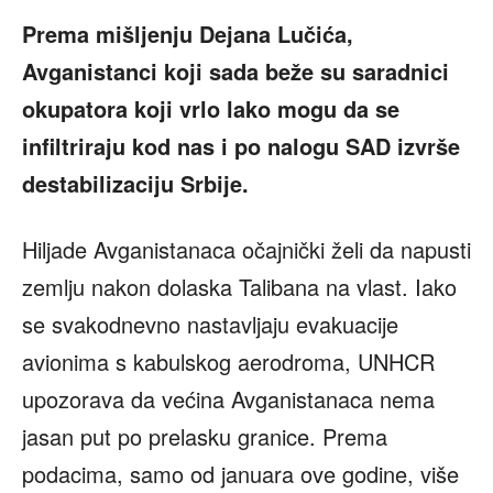
Prema mišljenju Dejana Lučića,
Avganistanci koji sada beže su saradnici
okupatora koji vrlo lako mogu da se
infiltriraju kod nas i po nalogu SAD izvrše
destabilizaciju Srbije.
Hiljade Avganistanaca očajnički želi da napusti
zemlju nakon dolaska Talibana na vlast. Iako
se svakodnevno nastavljaju evakuacije
avionima s kabulskog aerodroma, UNHCR
upozorava da većina Avganistanaca nema
jasan put po prelasku granice. Prema
podacima, samo od januara ove godine, više