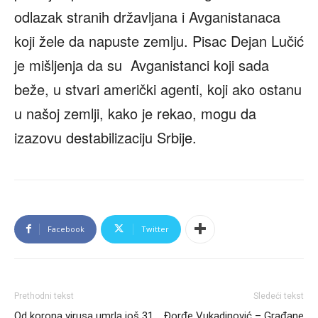
odlazak stranih državljana i Avganistanaca
koji žele da napuste zemlju. Pisac Dejan Lučić
je mišljenja da su Avganistanci koji sada
beže, u stvari američki agenti, koji ako ostanu
u našoj zemlji, kako je rekao, mogu da
izazovu destabilizaciju Srbije.
Facebook
Twitter
Prethodni tekst
Sledeći tekst
Od korona virusa umrla još 31
Đorđe Vukadinović – Građane