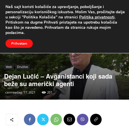
Naš sajt koristi kolačiće za upravljanje, poboljšanje i
UŽIVO
personalizaciju korisničkog iskustva. Molim Vas, pročitajte dalje
u sekciji "Politika Kolačića" na stranici
Politika privatnosti
.
Naslovna
Vesti
Društvo
Pritiskom na dugme Prihvati pristajete na upotrebu kolačića
kao što je navedeno. Prihvatam da stranica rukuje mojim
podacima.
Prihvatam
Vesti
Društvo
Dejan Lučić – Avganistanci koji sada
beže su američki agenti
септембар 17, 2021
201