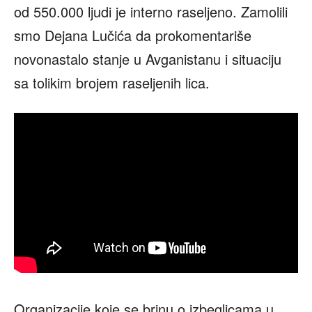
od 550.000 ljudi je interno raseljeno. Zamolili
smo Dejana Lučića da prokomentariše
novonastalo stanje u Avganistanu i situaciju
sa tolikim brojem raseljenih lica.
Organizacije koje se brinu o izbeglicama u