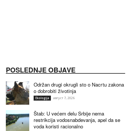
POSLEDNJE OBJAVE
Održan drugi okrugli sto o Nacrtu zakona
o dobrobiti životinja
август 7, 2026
Ekologija
Štab: U većem delu Srbije nema
restrikcija vodosnabdevanja, apel da se
voda koristi racionalno