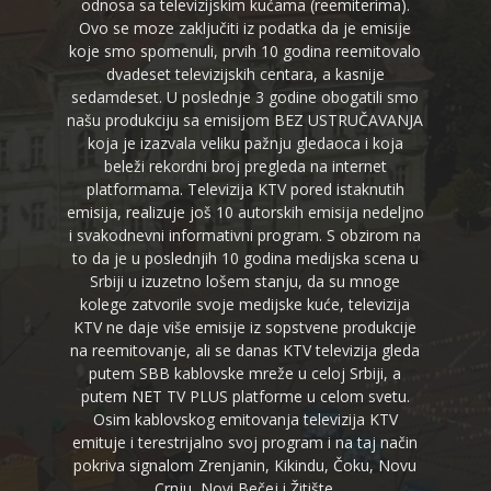
odnosa sa televizijskim kućama (reemiterima).
Ovo se moze zaključiti iz podatka da je emisije
koje smo spomenuli, prvih 10 godina reemitovalo
dvadeset televizijskih centara, a kasnije
sedamdeset. U poslednje 3 godine obogatili smo
našu produkciju sa emisijom BEZ USTRUČAVANJA
koja je izazvala veliku pažnju gledaoca i koja
beleži rekordni broj pregleda na internet
platformama. Televizija KTV pored istaknutih
emisija, realizuje još 10 autorskih emisija nedeljno
i svakodnevni informativni program. S obzirom na
to da je u poslednjih 10 godina medijska scena u
Srbiji u izuzetno lošem stanju, da su mnoge
kolege zatvorile svoje medijske kuće, televizija
KTV ne daje više emisije iz sopstvene produkcije
na reemitovanje, ali se danas KTV televizija gleda
putem SBB kablovske mreže u celoj Srbiji, a
putem NET TV PLUS platforme u celom svetu.
Osim kablovskog emitovanja televizija KTV
emituje i terestrijalno svoj program i na taj način
pokriva signalom Zrenjanin, Kikindu, Čoku, Novu
Crnju, Novi Bečej i Žitište.