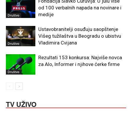
Fondacija Slavko Ćuruvija: U julu više
od 100 verbalnih napada na novinare i
medije
Društvo
Ustavobranitelji osuđuju saopštenje
Višeg tužilaštva u Beogradu o ubistvu
Vladimira Cvijana
Društvo
Rezultati 153 konkursa: Najviše novca
za Alo, Informer i njihove ćerke firme
Društvo
TV UŽIVO