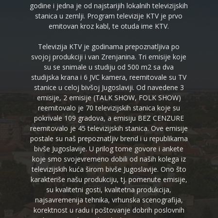
godine i jedna je od najstarijih lokalnih televizijskih
stanica u zemlji. Program televizije KTV je prvo
emitovan kroz kabl, te otuda ime KTV.
Televizija KTV je godinama prepoznatljiva po
svojoj produkciji i van Zrenjanina. Tri emisije koje
su se snimale u studiju od 500 m2 sa dva
studijska krana i 6 JVC kamera, reemitovale su TV
stanice u celoj bivšoj Jugoslaviji. Od navedene 3
emisije, 2 emisije (TALK SHOW, FOLK SHOW)
reemitovalo je 70 televizijskih stanica koje su
pokrivale 109 gradova, a emisiju BEZ CENZURE
reemitovalo je 45 televizijskih stanica. Ove emisije
postale su naš prepoznatljiv brend i u republikama
bivše Jugoslavije. U prilog tome govore i ankete
koje smo svojevremeno dobili od naših kolega iz
televizijskih kuća širom bivše Jugoslavije. Ono što
karakteriše našu produkciju, tj. pomenute emisije,
su kvalitetni gosti, kvalitetna produkcija,
najsavremenija tehnika, vrhunska scenografija,
korektnost u radu i poštovanje dobrih poslovnih