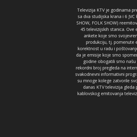
Televizija KTV je godinama pre
sa dva studijska krana i 6 JVC
SHOW, FOLK SHOW) reemitovalo 
45 televizijskih stanica. Ove
ankete koje smo svojevreme
produkciju, tj. pomenute e
korektnost u radu i poštovanj
da je emisije koje smo spomenu
godine obogatili smo našu 
rekordni broj pregleda na inter
svakodnevni informativni progr
su mnoge kolege zatvorile svoj
danas KTV televizija gled
kablovskog emitovanja televizi