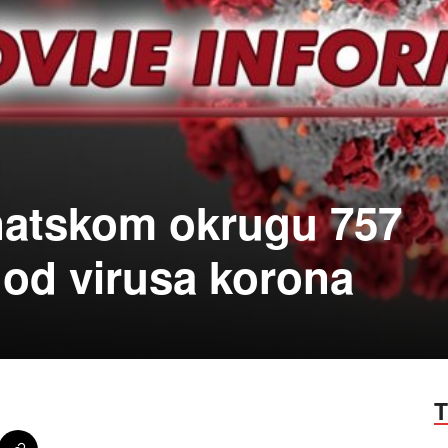
natskom okrugu 757
 od virusa korona
T