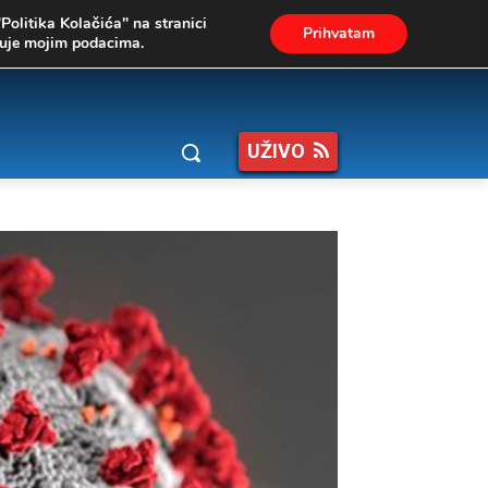
"Politika Kolačića" na stranici
Prihvatam
ukuje mojim podacima.
UŽIVO