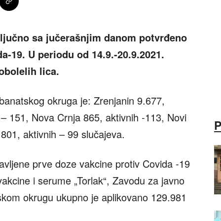
ljučno sa jučerašnjim danom potvrđeno
a-19. U periodu od 14.9.-20.9.2021.
obolelih lica.
banatskog okruga je: Zrenjanin 9.677,
h – 151, Nova Crnja 865, aktivnih -113, Novi
 801, aktivnih – 99 slučajeva.
avljene prve doze vakcine protiv Covida -19
, vakcine i serume „Torlak“, Zavodu za javno
tskom okrugu ukupno je aplikovano 129.981