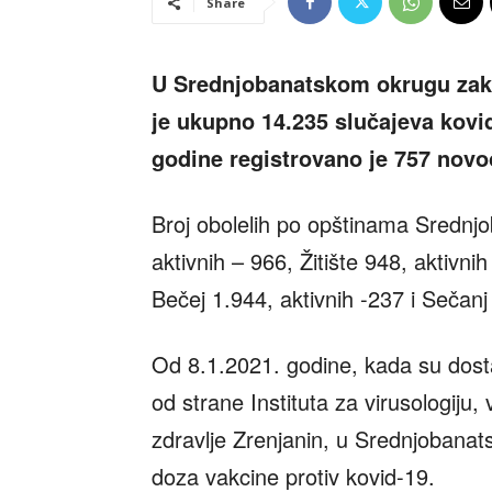
Share
U Srednjobanatskom okrugu zak
je ukupno 14.235 slučajeva kovid
godine registrovano je 757 novo
Broj obolelih po opštinama Srednjo
aktivnih – 966, Žitište 948, aktivni
Bečej 1.944, aktivnih -237 i Sečanj
Od 8.1.2021. godine, kada su dost
od strane Instituta za virusologiju
zdravlje Zrenjanin, u Srednjobana
doza vakcine protiv kovid-19.