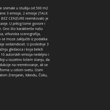
 se snimale u studiju od 500 m2
dene 3 emisije, 2 emisije (TALK
iju BEZ CENZURE reemitovalo je
lavije. U prilog tome govore i
e. Ono što karakteriše našu
ika, vrhunska scenografija,
 se moze zaključiti iz podatka
snije sedamdeset. U poslednje 3
žnju gledaoca i koja beleži
 10 autorskih emisija nedeljno i
iji u izuzetno lošem stanju, da
dukcije na reemitovanje, ali se
tforme u celom svetu. Osim
nalom Zrenjanin, Kikindu, Čoku,