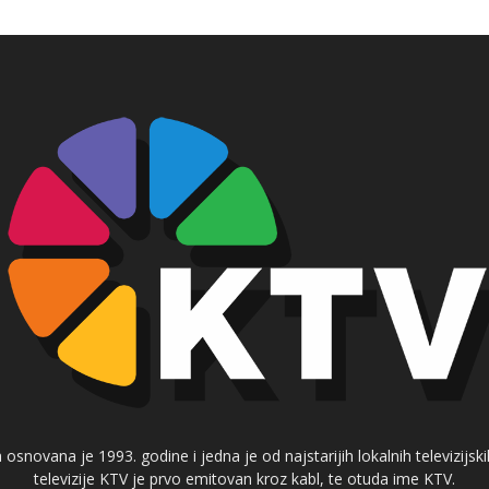
 osnovana je 1993. godine i jedna je od najstarijih lokalnih televizijs
televizije KTV je prvo emitovan kroz kabl, te otuda ime KTV.