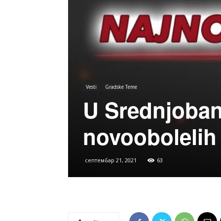
Vesti
Gradske Teme
U Srednjoba
novoobolelih
септембар 21, 2021
63