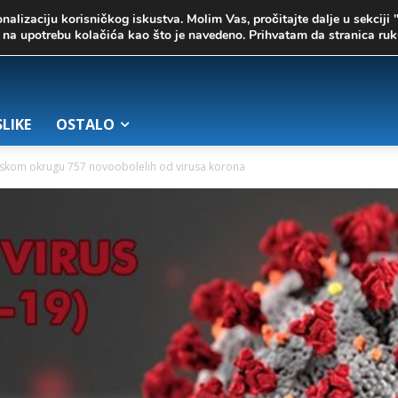
onalizaciju korisničkog iskustva. Molim Vas, pročitajte dalje u sekciji 
te na upotrebu kolačića kao što je navedeno. Prihvatam da stranica r
SLIKE
OSTALO
skom okrugu 757 novoobolelih od virusa korona