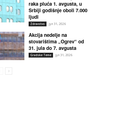
raka pluća 1. avgusta, u
Srbiji godišnje oboli 7.000
ljudi
јул 31, 2026
Zdravstvo
Akcija nedelje na
stovarištima „Ogrev“ od
31. jula do 7. avgusta
јул 31, 2026
Gradske Teme