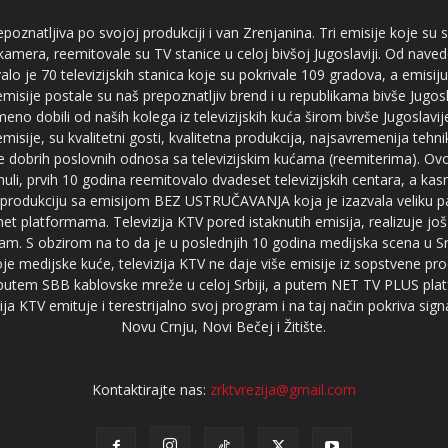
poznatljiva po svojoj produkciji i van Zrenjanina. Tri emisije koje su
 kamera, reemitovale su TV stanice u celoj bivšoj Jugoslaviji. Od nave
je 70 televizijskih stanica koje su pokrivale 109 gradova, a emis
 emisije postale su naš prepoznatljiv brend i u republikama bivše Jugos
no dobili od naših kolega iz televizijskih kuća širom bivše Jugoslavij
misije, su kvalitetni gosti, kvalitetna produkcija, najsavremenija tehn
e dobrih poslovnih odnosa sa televizijskim kućama (reemiterima). Ovo
li, prvih 10 godina reemitovalo dvadeset televizijskih centara, a ka
produkciju sa emisijom BEZ USTRUČAVANJA koja je izazvala veliku pa
net platformama. Televizija KTV pored istaknutih emisija, realizuje još
am. S obzirom na to da je u poslednjih 10 godina medijska scena u Srb
e medijske kuće, televizija KTV ne daje više emisije iz sopstvene pro
a putem SBB kablovske mreže u celoj Srbiji, a putem NET TV PLUS pla
ja KTV emituje i terestrijalno svoj program i na taj način pokriva sig
Novu Crnju, Novi Bečej i Žitište.
Kontaktirajte nas:
zrktvrezija@gmail.com