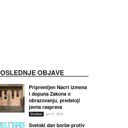
POSLEDNJE OBJAVE
Pripremljen Nacrt izmena
i dopuna Zakona o
obrazovanju, predstoji
javna rasprava
јул 31, 2026
Društvo
Svetski dan borbe protiv