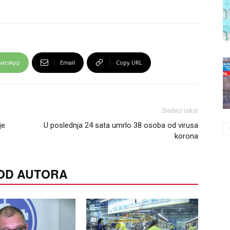
atsApp
Email
Copy URL
Sledeći tekst
je
U poslednja 24 sata umrlo 38 osoba od virusa
korona
 OD AUTORA