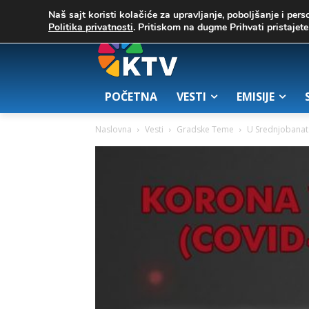
C
02. август 2026.
32.1
Zrenjanin
Naš sajt koristi kolačiće za upravljanje, poboljšanje i pers
Politika privatnosti
. Pritiskom na dugme Prihvati pristaje
POČETNA
VESTI
EMISIJE
Naslovna
Vesti
Gradske Teme
U Srednjobanat