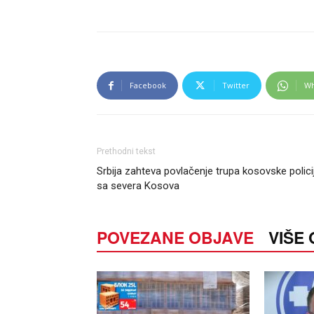
Facebook
Twitter
Wh
Prethodni tekst
Srbija zahteva povlačenje trupa kosovske polici
sa severa Kosova
POVEZANE OBJAVE
VIŠE