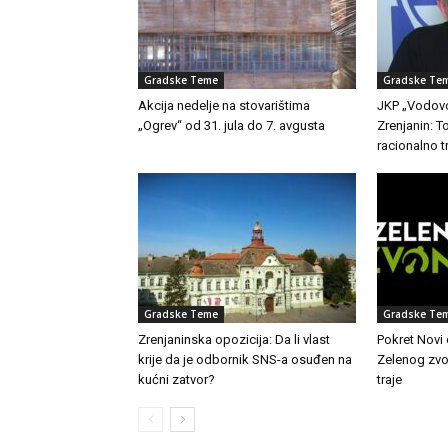
Gradske Teme
Gradske Te
Akcija nedelje na stovarištima
JKP „Vodovo
„Ogrev“ od 31. jula do 7. avgusta
Zrenjanin: 
racionalno t
Gradske Teme
Gradske Te
Zrenjaninska opozicija: Da li vlast
Pokret Novi
krije da je odbornik SNS-a osuđen na
Zelenog zvon
kućni zatvor?
traje