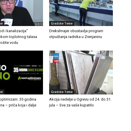
me
Gradske Teme
d i kanalizacija“
Drekslmajer obustavlja program
Tokom toplotnog talasa
otpuštanja radnika u Zrenjaninu
rošite vodu
me
Gradske Teme
 optimizam: 35 godina
Akcija nedelje u Ogrevu od 24. do 31.
a – priča koja i dalje
jula – Sve za vaše kupatilo