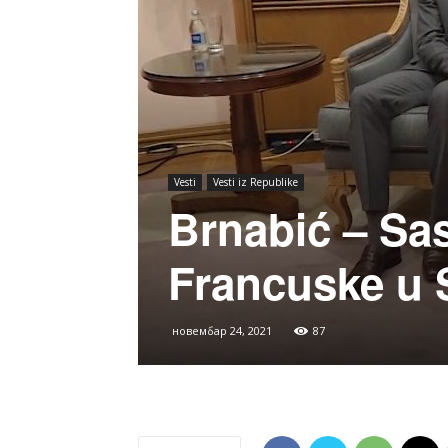
Vesti
Vesti iz Republike
Brnabić – S
Francuske u 
новембар 24, 2021
87