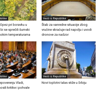
ublike
Vesti iz Republike
 Opez pri boravku u
Štab za vanredne situacije zbog
 bi se sprečili šumski
vrućine skraćuje rad napolju i uvodi
visokim temperaturama
dronove za nadzor
ublike
Vesti iz Republike
epoverenju Vladi,
Novi toplotni talas stiže u Srbiju
osili kritike i pohvale