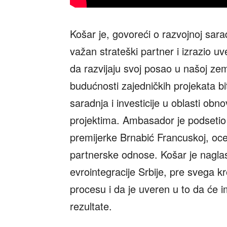
Košar je, govoreći o razvojnoj sara
važan strateški partner i izrazio u
da razvijaju svoj posao u našoj zem
budućnosti zajedničkih projekata bit
saradnja i investicije u oblasti obno
projektima. Ambasador je podset
premijerke Brnabić Francuskoj, oce
partnerske odnose. Košar je nagla
evrointegracije Srbije, pre svega 
procesu i da je uveren u to da će i
rezultate.