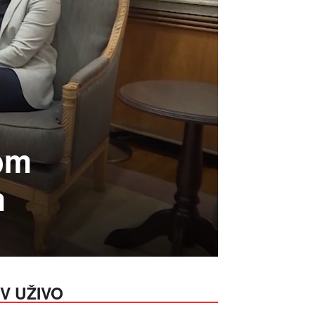
om
m
V UŽIVO