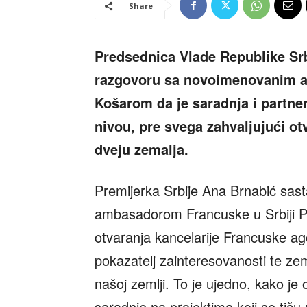
Share
Predsednica Vlade Republike Srb
razgovoru sa novoimenovanim a
Košarom da je saradnja i partn
nivou, pre svega zahvaljujući o
dveju zemalja.
Premijerka Srbije Ana Brnabić sa
ambasadorom Francuske u Srbiji P
otvaranja kancelarije Francuske agen
pokazatelj zainteresovanosti te zem
našoj zemlji. To je ujedno, kako je
saradnje na projektima koji se tiču 