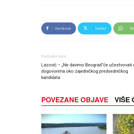
Facebook
Twitter
Wh
Prethodni tekst
Lazović – „Ne davimo Beograd“će učestvovati 
dogovorima oko zajedničkog predsedničkog
kandidata
POVEZANE OBJAVE
VIŠE