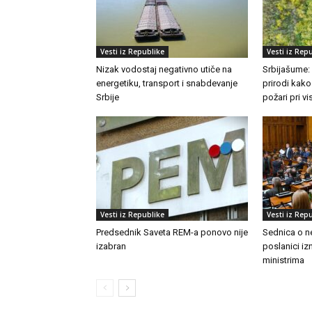
Vesti iz Republike
Vesti iz Rep
Nizak vodostaj negativno utiče na
Srbijašume:
energetiku, transport i snabdevanje
prirodi kako
Srbije
požari pri 
Vesti iz Republike
Vesti iz Rep
Predsednik Saveta REM-a ponovo nije
Sednica o n
izabran
poslanici izn
ministrima