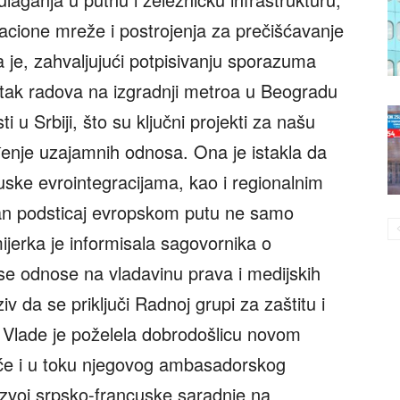
zacione mreže i postrojenja za prečišćavanje
a je, zahvaljujući potpisivanju sporazuma
ak radova na izgradnji metroa u Beogradu
 u Srbiji, što su ključni projekti za našu
eđenje uzajamnih odnosa. Ona je istakla da
uske evrointegracijama, kao i regionalnim
ažan podsticaj evropskom putu ne samo
mijerka je informisala sagovornika o
 se odnose na vladavinu prava i medijskih
v da se priključi Radnoj grupi za zaštitu i
Vlade je poželela dobrodošlicu novom
 će i u toku njegovog ambasadorskog
azvoj srpsko-francuske saradnje na