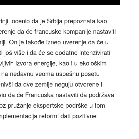
dnji, ocenio da je Srbija prepoznata kao
verenje da će francuske kompanije nastaviti
lji. On je takođe izneo uverenje da će u
i još više i da će se dodatno intenzivirati
vljivih izvora energije, kao i u ekološkim
io na nedavnu veoma uspešnu posetu
nivši da dve zemlje neguju otvorene i
sio da će Francuska nastaviti da podržava
kroz pružanje ekspertske podrške u tom
mplementacija reformi dati pozitivne