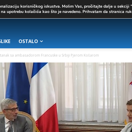
onalizaciju korisničkog iskustva. Molim Vas, pročitajte dalje u sekciji 
te na upotrebu kolačića kao što je navedeno. Prihvatam da stranica r
SLIKE
OSTALO
stanak sa ambasadorom Francuske u Srbiji Pjerom Košarom