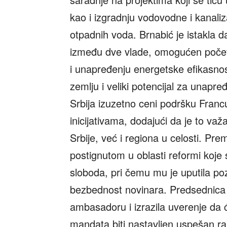
kao i izgradnju vodovodne i kanali
otpadnih voda. Brnabić je istakla d
između dve vlade, omogućen počet
i unapređenju energetske efikasnosti
zemlju i veliki potencijal za unapr
Srbija izuzetno ceni podršku Franc
inicijativama, dodajući da je to v
Srbije, već i regiona u celosti. Pre
postignutom u oblasti reformi koje
sloboda, pri čemu mu je uputila pozi
bezbednost novinara. Predsednica 
ambasadoru i izrazila uverenje da
mandata biti nastavljen uspešan r