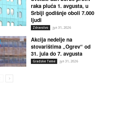
raka pluća 1. avgusta, u
Srbiji godišnje oboli 7.000
ljudi
јул 31, 2026
Zdravstvo
Akcija nedelje na
stovarištima „Ogrev“ od
31. jula do 7. avgusta
јул 31, 2026
Gradske Teme