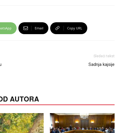
atsApp
Email
Copy URL
Sledeći tekst
u
Sadnja kajsije
 OD AUTORA