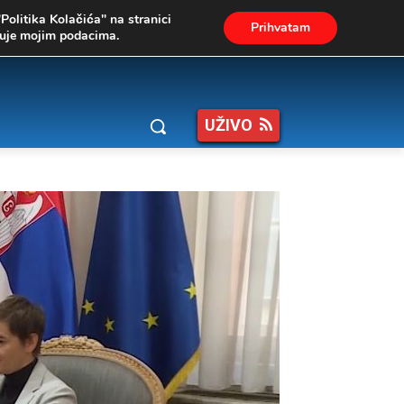
"Politika Kolačića" na stranici
Prihvatam
ukuje mojim podacima.
UŽIVO