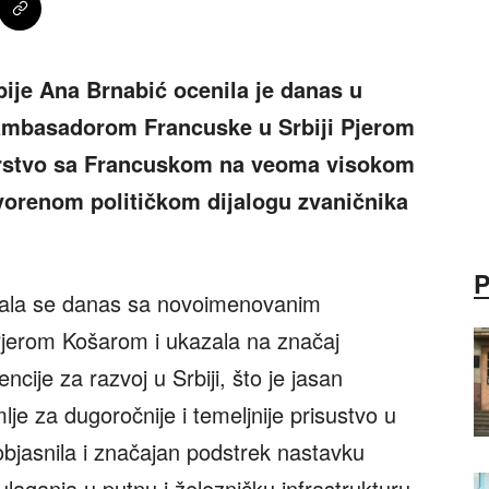
ije Ana Brnabić ocenila je danas u
mbasadorom Francuske u Srbiji Pjerom
erstvo sa Francuskom na veoma visokom
tvorenom političkom dijalogu zvaničnika
stala se danas sa novoimenovanim
jerom Košarom i ukazala na značaj
cije za razvoj u Srbiji, što je jasan
lje za dugoročnije i temeljnije prisustvo u
 objasnila i značajan podstrek nastavku
ulaganja u putnu i železničku infrastrukturu,