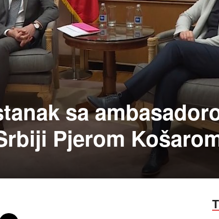
astanak sa ambasador
Srbiji Pjerom Košaro
T