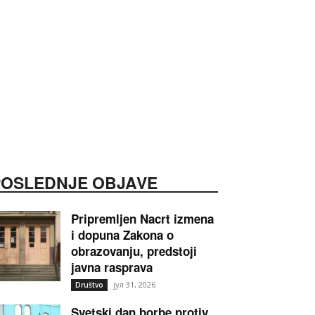
POSLEDNJE OBJAVE
Pripremljen Nacrt izmena
i dopuna Zakona o
obrazovanju, predstoji
javna rasprava
јул 31, 2026
Društvo
Svetski dan borbe protiv