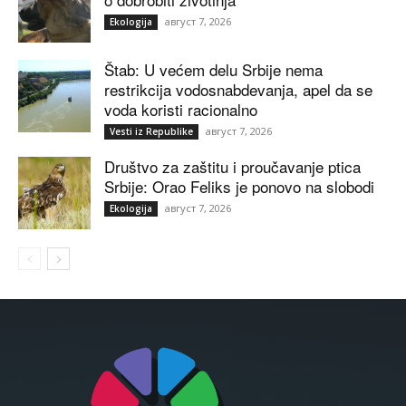
август 7, 2026
Ekologija
Štab: U većem delu Srbije nema
restrikcija vodosnabdevanja, apel da se
voda koristi racionalno
август 7, 2026
Vesti iz Republike
Društvo za zaštitu i proučavanje ptica
Srbije: Orao Feliks je ponovo na slobodi
август 7, 2026
Ekologija