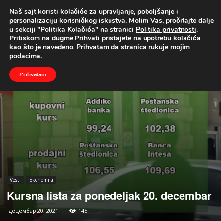
Naš sajt koristi kolačiće za upravljanje, poboljšanje i
UŽIVO
personalizaciju korisničkog iskustva. Molim Vas, pročitajte dalje
u sekciji "Politika Kolačića" na stranici
Politika privatnosti
.
Naslovna
Vesti
Ekonomija
Pritiskom na dugme Prihvati pristajete na upotrebu kolačića
kao što je navedeno. Prihvatam da stranica rukuje mojim
podacima.
Prihvatam
Vesti
Ekonomija
Kursna lista za ponedeljak 20. decembar
децембар 20, 2021
145