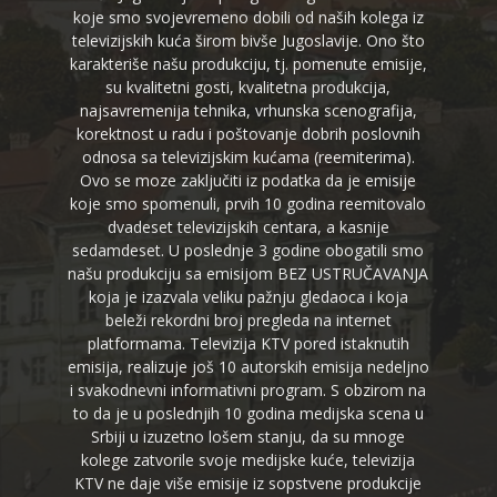
koje smo svojevremeno dobili od naših kolega iz
televizijskih kuća širom bivše Jugoslavije. Ono što
karakteriše našu produkciju, tj. pomenute emisije,
su kvalitetni gosti, kvalitetna produkcija,
najsavremenija tehnika, vrhunska scenografija,
korektnost u radu i poštovanje dobrih poslovnih
odnosa sa televizijskim kućama (reemiterima).
Ovo se moze zaključiti iz podatka da je emisije
koje smo spomenuli, prvih 10 godina reemitovalo
dvadeset televizijskih centara, a kasnije
sedamdeset. U poslednje 3 godine obogatili smo
našu produkciju sa emisijom BEZ USTRUČAVANJA
koja je izazvala veliku pažnju gledaoca i koja
beleži rekordni broj pregleda na internet
platformama. Televizija KTV pored istaknutih
emisija, realizuje još 10 autorskih emisija nedeljno
i svakodnevni informativni program. S obzirom na
to da je u poslednjih 10 godina medijska scena u
Srbiji u izuzetno lošem stanju, da su mnoge
kolege zatvorile svoje medijske kuće, televizija
KTV ne daje više emisije iz sopstvene produkcije