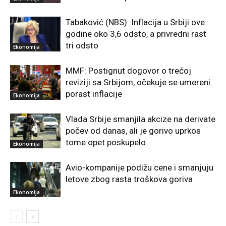
Tabaković (NBS): Inflacija u Srbiji ove
godine oko 3,6 odsto, a privredni rast
tri odsto
Ekonomija
MMF: Postignut dogovor o trećoj
reviziji sa Srbijom, očekuje se umereni
porast inflacije
Ekonomija
Vlada Srbije smanjila akcize na derivate
počev od danas, ali je gorivo uprkos
tome opet poskupelo
Ekonomija
Avio-kompanije podižu cene i smanjuju
letove zbog rasta troškova goriva
Ekonomija