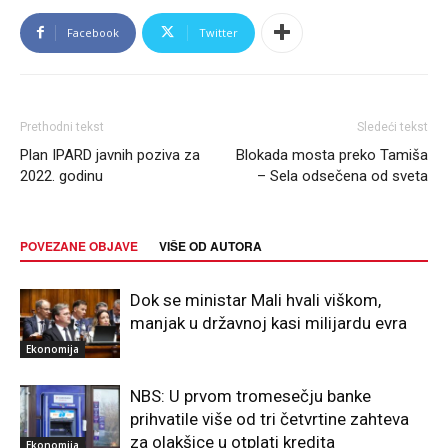
Facebook
Twitter
Prethodni tekst
Sledeći tekst
Plan IPARD javnih poziva za
Blokada mosta preko Tamiša
2022. godinu
– Sela odsečena od sveta
POVEZANE OBJAVE
VIŠE OD AUTORA
Dok se ministar Mali hvali viškom,
manjak u državnoj kasi milijardu evra
Ekonomija
NBS: U prvom tromesečju banke
prihvatile više od tri četvrtine zahteva
za olakšice u otplati kredita
Ekonomija