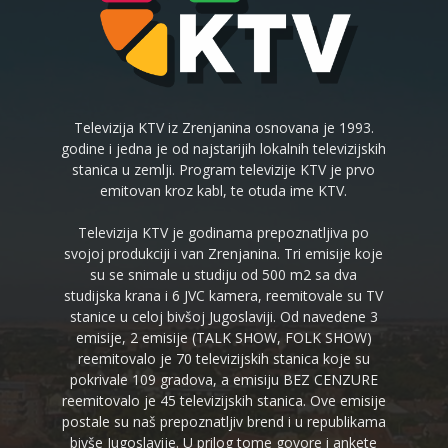
Televizija KTV iz Zrenjanina osnovana je 1993.
godine i jedna je od najstarijih lokalnih televizijskih
stanica u zemlji. Program televizije KTV je prvo
emitovan kroz kabl, te otuda ime KTV.
Televizija KTV je godinama prepoznatljiva po
svojoj produkciji i van Zrenjanina. Tri emisije koje
su se snimale u studiju od 500 m2 sa dva
studijska krana i 6 JVC kamera, reemitovale su TV
stanice u celoj bivšoj Jugoslaviji. Od navedene 3
emisije, 2 emisije (TALK SHOW, FOLK SHOW)
reemitovalo je 70 televizijskih stanica koje su
pokrivale 109 gradova, a emisiju BEZ CENZURE
reemitovalo je 45 televizijskih stanica. Ove emisije
postale su naš prepoznatljiv brend i u republikama
bivše Jugoslavije. U prilog tome govore i ankete