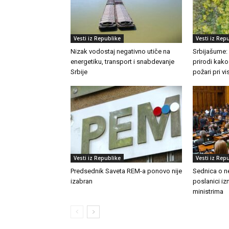
Vesti iz Republike
Vesti iz Rep
Nizak vodostaj negativno utiče na
Srbijašume:
energetiku, transport i snabdevanje
prirodi kako
Srbije
požari pri 
Vesti iz Republike
Vesti iz Rep
Predsednik Saveta REM-a ponovo nije
Sednica o n
izabran
poslanici izn
ministrima