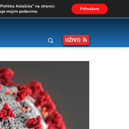
"Politika Kolačića" na stranici
Prihvatam
ukuje mojim podacima.
UŽIVO