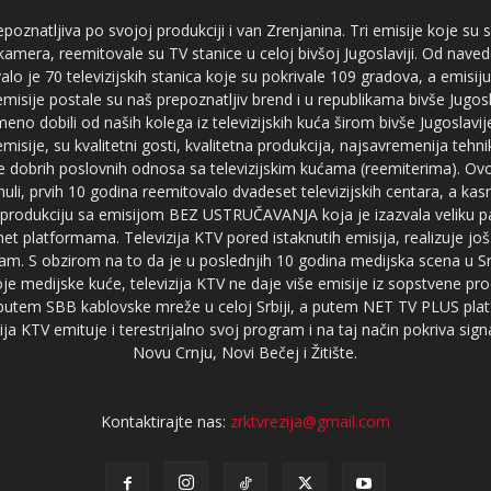
poznatljiva po svojoj produkciji i van Zrenjanina. Tri emisije koje su
 kamera, reemitovale su TV stanice u celoj bivšoj Jugoslaviji. Od nave
je 70 televizijskih stanica koje su pokrivale 109 gradova, a emis
 emisije postale su naš prepoznatljiv brend i u republikama bivše Jugos
no dobili od naših kolega iz televizijskih kuća širom bivše Jugoslavij
misije, su kvalitetni gosti, kvalitetna produkcija, najsavremenija tehn
e dobrih poslovnih odnosa sa televizijskim kućama (reemiterima). Ovo
li, prvih 10 godina reemitovalo dvadeset televizijskih centara, a ka
produkciju sa emisijom BEZ USTRUČAVANJA koja je izazvala veliku pa
net platformama. Televizija KTV pored istaknutih emisija, realizuje još
am. S obzirom na to da je u poslednjih 10 godina medijska scena u Srb
e medijske kuće, televizija KTV ne daje više emisije iz sopstvene pro
a putem SBB kablovske mreže u celoj Srbiji, a putem NET TV PLUS pla
ja KTV emituje i terestrijalno svoj program i na taj način pokriva sig
Novu Crnju, Novi Bečej i Žitište.
Kontaktirajte nas:
zrktvrezija@gmail.com