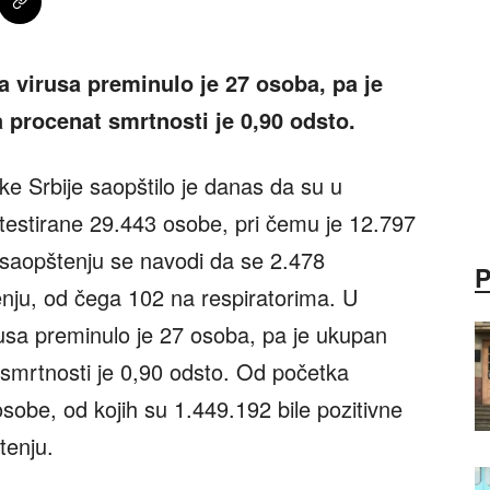
a virusa preminulo je 27 osoba, pa je
 procenat smrtnosti je 0,90 odsto.
ke Srbije saopštilo je danas da su u
testirane 29.443 osobe, pri čemu je 12.797
U saopštenju se navodi da se 2.478
enju, od čega 102 na respiratorima. U
usa preminulo je 27 osoba, pa je ukupan
 smrtnosti je 0,90 odsto. Od početka
sobe, od kojih su 1.449.192 bile pozitivne
tenju.