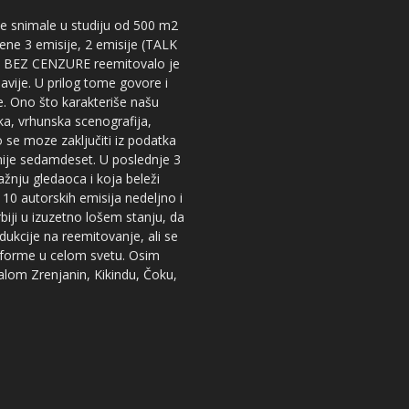
 se snimale u studiju od 500 m2
dene 3 emisije, 2 emisije (TALK
iju BEZ CENZURE reemitovalo je
lavije. U prilog tome govore i
e. Ono što karakteriše našu
ika, vrhunska scenografija,
 se moze zaključiti iz podatka
snije sedamdeset. U poslednje 3
žnju gledaoca i koja beleži
 10 autorskih emisija nedeljno i
iji u izuzetno lošem stanju, da
dukcije na reemitovanje, ali se
tforme u celom svetu. Osim
nalom Zrenjanin, Kikindu, Čoku,