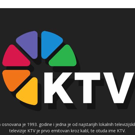
 osnovana je 1993. godine i jedna je od najstarijih lokalnih televizijs
televizije KTV je prvo emitovan kroz kabl, te otuda ime KTV.