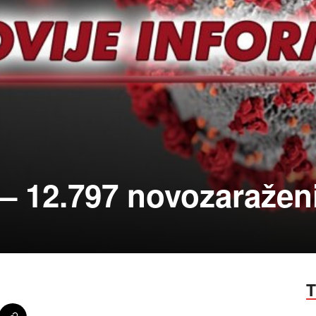
 – 12.797 novozaražen
T