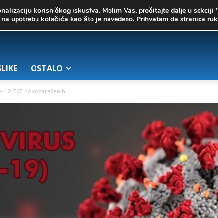
onalizaciju korisničkog iskustva. Molim Vas, pročitajte dalje u sekciji 
te na upotrebu kolačića kao što je navedeno. Prihvatam da stranica r
SLIKE
OSTALO
 – 12.797 novozaraženih