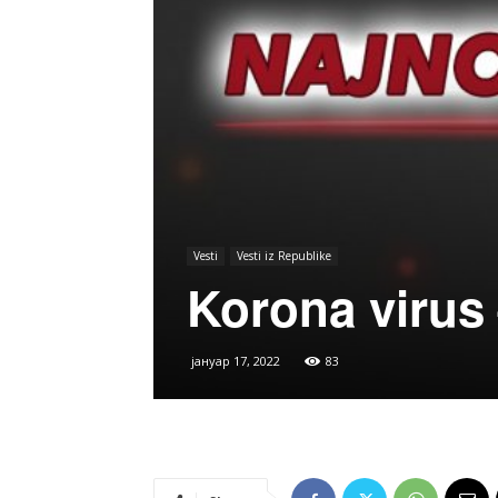
Vesti
Vesti iz Republike
Korona virus
јануар 17, 2022
83