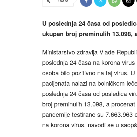
Share
U poslednja 24 časa od posledic
ukupan broj preminulih 13.098, a
Ministarstvo zdravlja Vlade Republi
poslednja 24 časa na korona virus 
osoba bilo pozitivno na taj virus. 
pacijenata nalazi na bolničkom leč
poslednja 24 časa od posledica vir
broj preminulih 13.098, a procenat
pandemije testirane su 7.663.963 o
na korona virus, navodi se u saopš