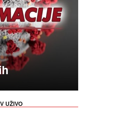
ih
V UŽIVO