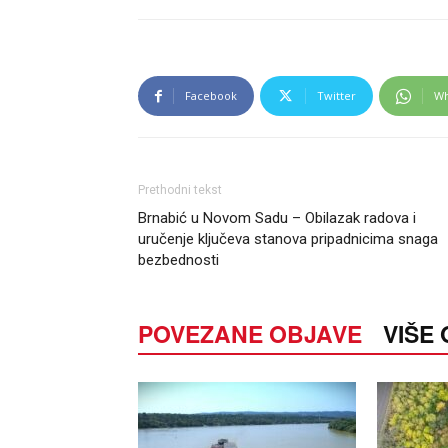
Facebook
Twitter
Wh
Prethodni tekst
Brnabić u Novom Sadu – Obilazak radova i
uručenje ključeva stanova pripadnicima snaga
bezbednosti
POVEZANE OBJAVE
VIŠE