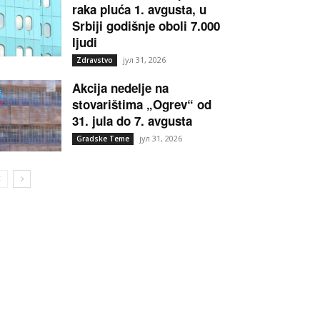
raka pluća 1. avgusta, u
Srbiji godišnje oboli 7.000
ljudi
јул 31, 2026
Zdravstvo
Akcija nedelje na
stovarištima „Ogrev“ od
31. jula do 7. avgusta
јул 31, 2026
Gradske Teme