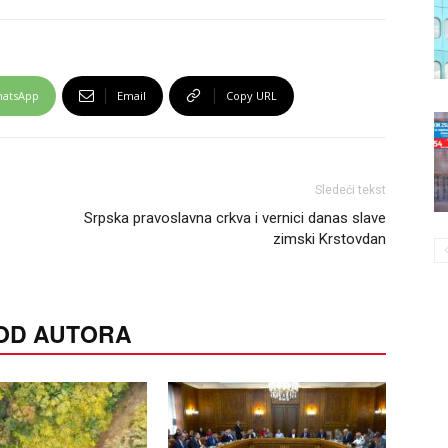
atsApp
Email
Copy URL
Sledeći tekst
Srpska pravoslavna crkva i vernici danas slave
zimski Krstovdan
 OD AUTORA