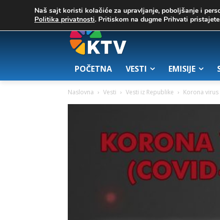
C
03. август 2026.
23.7
Zrenjanin
Naš sajt koristi kolačiće za upravljanje, poboljšanje i pers
Politika privatnosti
. Pritiskom na dugme Prihvati pristaje
POČETNA
VESTI
EMISIJE
Naslovna
Vesti
Vesti iz Republike
Korona virus