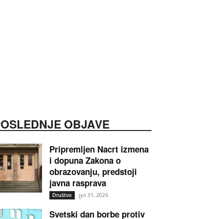
POSLEDNJE OBJAVE
Pripremljen Nacrt izmena
i dopuna Zakona o
obrazovanju, predstoji
javna rasprava
јул 31, 2026
Društvo
Svetski dan borbe protiv