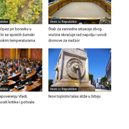
ublike
Vesti iz Republike
 Opez pri boravku u
Štab za vanredne situacije zbog
 bi se sprečili šumski
vrućine skraćuje rad napolju i uvodi
visokim temperaturama
dronove za nadzor
ublike
Vesti iz Republike
epoverenju Vladi,
Novi toplotni talas stiže u Srbiju
osili kritike i pohvale